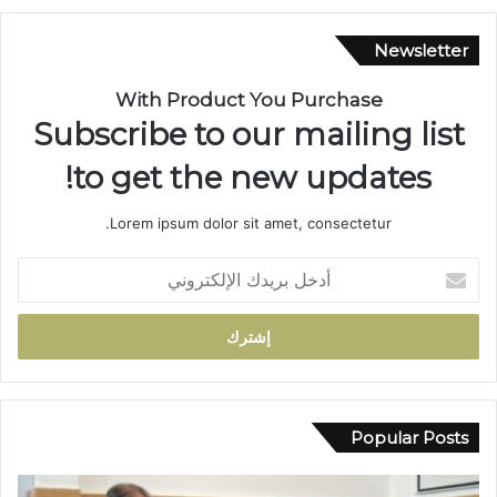
ن
ة
Newsletter
ب
ا
With Product You Purchase
ل
Subscribe to our mailing list
س
ل
to get the new updates!
ا
ح
Lorem ipsum dolor sit amet, consectetur.
ا
ل
أ
أ
د
ب
خ
ي
ل
ض
ب
ب
ر
و
ي
ا
د
Popular Posts
د
ك
ي
ا
ب