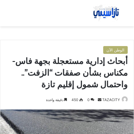
بحث عن
الق
الوطن الآن
أبحاث إدارية مستعجلة بجهة فاس-
مكناس بشأن صفقات “الزفت”..
واحتمال شمول إقليم تازة
TAZACITY
أ
0
450
دقيقة واحدة
ر
س
ل
ب