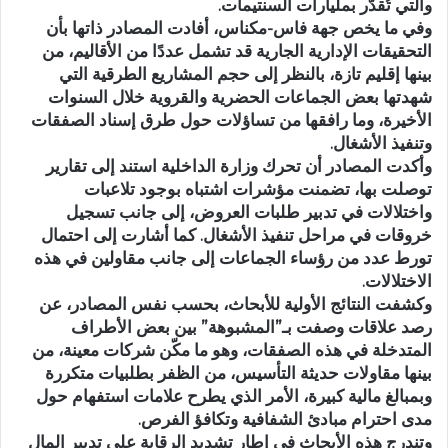
والتي تُقدّر بمليارات السنتيمات.
وفي ما يخص جهة فاس-مكناس، أفادت المصادر ذاتها بأن
التحقيقات الإدارية الجارية قد تشمل عددًا من الأقاليم، من
بينها إقليم تازة، بالنظر إلى حجم المشاريع الطرقية التي
شهدتها بعض الجماعات الحضرية والقروية خلال السنوات
الأخيرة، وما رافقها من تساؤلات حول طرق إسناد الصفقات
وتنفيذ الأشغال.
وأكدت المصادر أن تحرك وزارة الداخلية استند إلى تقارير
توصلت بها، تضمنت مؤشرات اشتباه بوجود تلاعبات
واختلالات في تدبير طلبات العروض، إلى جانب تسجيل
خروقات في مراحل تنفيذ الأشغال. كما أشارت إلى احتمال
تورط عدد من رؤساء الجماعات إلى جانب مقاولين في هذه
الاختلالات.
وكشفت النتائج الأولية للأبحاث، بحسب نفس المصادر، عن
رصد علاقات وصفت بـ”المشبوهة” بين بعض الأطراف
المتدخلة في هذه الصفقات، وهو ما مكّن شركات معينة، من
بينها مقاولات حديثة التأسيس، من الظفر بطلبيات متكررة
وبمبالغ مالية كبيرة، الأمر الذي يطرح علامات استفهام حول
مدى احترام مبادئ الشفافية وتكافؤ الفرص.
وتندرج هذه الأبحاث في إطار تشديد الرقابة على تدبير المال