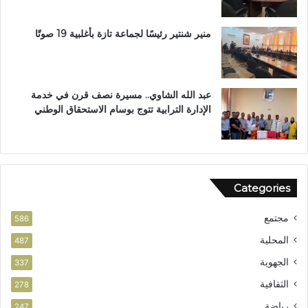
ل
ب
ب
منير شنتير رئيسًا لجماعة تازة بأغلبية 19 صوتًا
ت
ع
ز
ي
عبد الله الشاوي.. مسيرة نصف قرن في خدمة
ز
الإدارة الترابية تتوج بوسام الاستحقاق الوطني
ا
ل
أ
م
ن
Categories
مجتمع
586
المحلية
487
الجهوية
337
الثقافية
278
رياضة
247