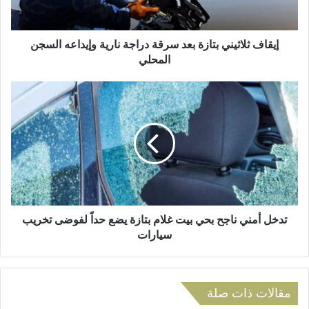
ت
ا
ر
ث
و
ي
إيقاف ثلاثيني بتازة بعد سرقة دراجة نارية وإيداعه السجن
ن
ن
المحلي
ي
ي
ب
ت
ت
د
ا
خ
ز
ل
ة
أ
ب
م
ع
ن
د
ي
س
ن
ر
ا
تدخل أمني ناجح بحي بيت غلام بتازة يضع حداً لفوضى تخريب
ق
ج
سيارات
ة
ح
د
ب
ر
ح
ا
ي
مقالات ذات صلة
ج
ب