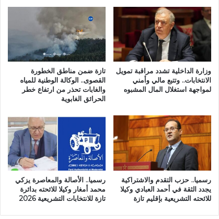
ة
ي
ن
ت
ا
غ
ر
ل
ي
ا
ة
م
و
ب
وزارة الداخلية تشدد مراقبة تمويل
تازة ضمن مناطق الخطورة
إ
ت
الانتخابات.. وتتبع مالي وأمني
القصوى.. الوكالة الوطنية للمياه
ي
لمواجهة استغلال المال المشبوه
والغابات تحذر من ارتفاع خطر
ا
الحرائق الغابوية
د
ز
ا
ة
ع
ي
ه
ض
ا
ع
ل
ح
س
د
ج
اً
رسميا.. حزب التقدم والاشتراكية
رسميا.. الأصالة والمعاصرة يزكي
ن
ل
يجدد الثقة في أحمد العبادي وكيلا
محمد أمغار وكيلا للائحته بدائرة
ا
ف
للائحته التشريعية بإقليم تازة
تازة للانتخابات التشريعية 2026
ل
و
م
ض