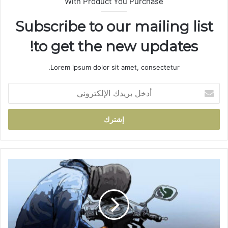
With Product You Purchase
Subscribe to our mailing list
to get the new updates!
Lorem ipsum dolor sit amet, consectetur.
أ
د
خ
ل
ب
ر
ي
د
إ
ك
ي
ا
ق
ل
ا
إ
ف
ل
ث
ك
ل