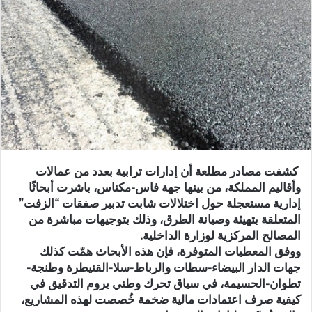
ر
ي
د
ا
إ
ل
ك
ت
ر
و
كشفت مصادر مطلعة أن إدارات ترابية بعدد من عمالات
ن
وأقاليم المملكة، من بينها جهة فاس-مكناس، باشرت أبحاثًا
ي
إدارية مستعجلة حول اختلالات شابت تدبير صفقات “الزفت”
ا
المتعلقة بتهيئة وصيانة الطرق، وذلك بتوجيهات مباشرة من
المصالح المركزية لوزارة الداخلية.
ووفق المعطيات المتوفرة، فإن هذه الأبحاث همّت كذلك
جهات الدار البيضاء-سطات والرباط-سلا-القنيطرة وطنجة-
تطوان-الحسيمة، في سياق تحرك وطني يروم التدقيق في
كيفية صرف اعتمادات مالية ضخمة خُصصت لهذه المشاريع،