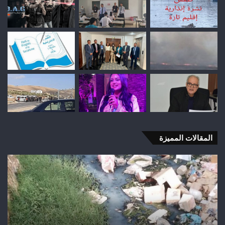
المقالات المميزة
اختلالات
تثير
استياء
الساكنة
بعد
تهيئة
شوارع