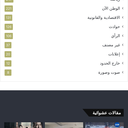
الوطن الآن
221
الاقتصادية والقانونية
131
حوادث
126
الرأي
106
غير مصنف
37
إعلانات
20
خارج الحدود
12
صوت وصورة
8
مقالات عشوائية