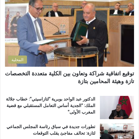
ل
و
إ
ز
ل
م
ك
ل
ت
ا
ر
ن
و
ض
ن
و
ي
ا
المحلية
ح
ي
توقيع اتفاقية شراكة وتعاون بين الكلية متعددة التخصصات
ت
تازة وهيئة المحامين بتازة
ا
ز
ة
الدكتور عبد الواحد بوبرية “لتازاسيتي”: خطاب جلالة
.
الملك: “الجدية أساس التعامل المستقبلي مع قضية
.
المغرب الأولى”
و
م
تطورات جديدة في سباق رئاسة المجلس الجماعي
ط
لتازة: تحالف مفاجئ يقلب التوقعات
ا