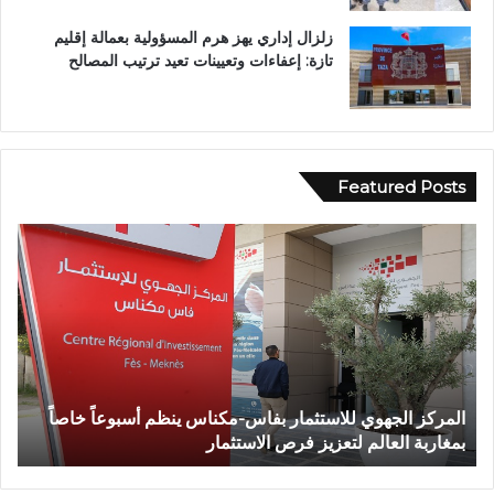
زلزال إداري يهز هرم المسؤولية بعمالة إقليم
تازة: إعفاءات وتعيينات تعيد ترتيب المصالح
Featured Posts
و
ف
ا
ة
ش
خ
ص
إ
 بفاس-مكناس ينظم أسبوعاً خاصاً
وفاة شخص إثر طعنة بالسلاح ا
ث
ص الاستثمار
تازة.. ومطالب بتعزيز الأمن
ر
ط
ع