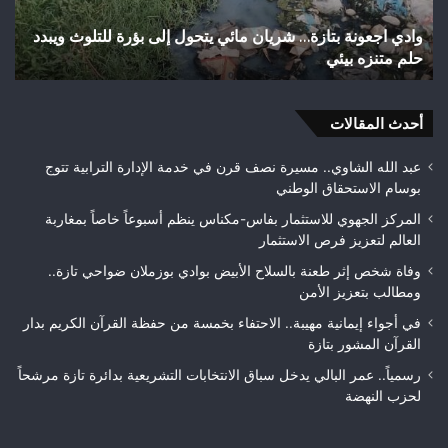
وأزقة
ريان مائي يتحول إلى بؤرة للتلوث ويبدد
اختلالات تثير استياء السا
بمدينة
تازة.. مطالب بمراقبة جود
تازة..
مطالب
بمراقبة
أحدث المقالات
جودة
الأشغال
قبل
عبد الله الشاوي.. مسيرة نصف قرن في خدمة الإدارة الترابية تتوج
التسلم
بوسام الاستحقاق الوطني
النهائي
المركز الجهوي للاستثمار بفاس-مكناس ينظم أسبوعاً خاصاً بمغاربة
العالم لتعزيز فرص الاستثمار
وفاة شخص إثر طعنة بالسلاح الأبيض بوادي بوزملان ضواحي تازة..
ومطالب بتعزيز الأمن
في أجواء إيمانية مهيبة.. الاحتفاء بخمسة من حفظة القرآن الكريم بدار
القرآن المشور بتازة
رسمياً.. عمر البالي يدخل سباق الانتخابات التشريعية بدائرة تازة مرشحاً
لحزب النهضة