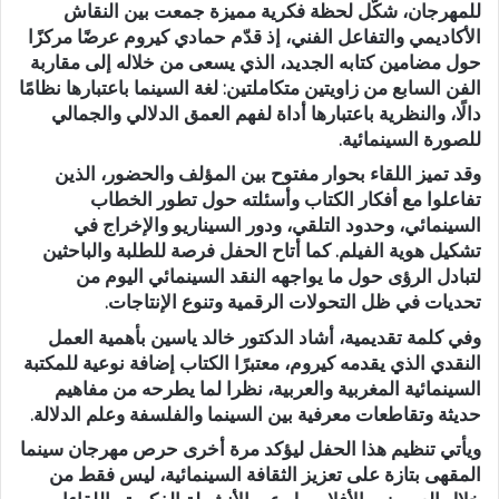
للمهرجان، شكّل لحظة فكرية مميزة جمعت بين النقاش
الأكاديمي والتفاعل الفني، إذ قدّم حمادي كيروم عرضًا مركزًا
حول مضامين كتابه الجديد، الذي يسعى من خلاله إلى مقاربة
الفن السابع من زاويتين متكاملتين: لغة السينما باعتبارها نظامًا
دالًا، والنظرية باعتبارها أداة لفهم العمق الدلالي والجمالي
للصورة السينمائية.
وقد تميز اللقاء بحوار مفتوح بين المؤلف والحضور، الذين
تفاعلوا مع أفكار الكتاب وأسئلته حول تطور الخطاب
السينمائي، وحدود التلقي، ودور السيناريو والإخراج في
تشكيل هوية الفيلم. كما أتاح الحفل فرصة للطلبة والباحثين
لتبادل الرؤى حول ما يواجهه النقد السينمائي اليوم من
تحديات في ظل التحولات الرقمية وتنوع الإنتاجات.
وفي كلمة تقديمية، أشاد الدكتور خالد ياسين بأهمية العمل
النقدي الذي يقدمه كيروم، معتبرًا الكتاب إضافة نوعية للمكتبة
السينمائية المغربية والعربية، نظرا لما يطرحه من مفاهيم
حديثة وتقاطعات معرفية بين السينما والفلسفة وعلم الدلالة.
ويأتي تنظيم هذا الحفل ليؤكد مرة أخرى حرص مهرجان سينما
المقهى بتازة على تعزيز الثقافة السينمائية، ليس فقط من