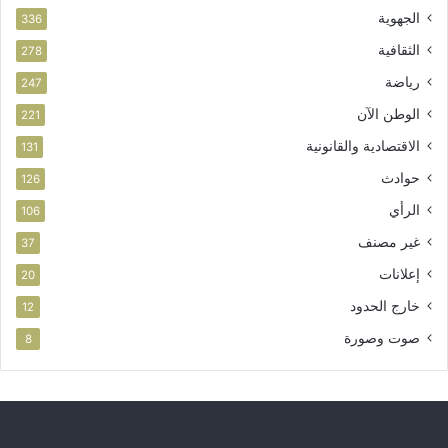
الجهوية
336
الثقافية
278
رياضة
247
الوطن الآن
221
الاقتصادية والقانونية
131
حوادث
126
الرأي
106
غير مصنف
37
إعلانات
20
خارج الحدود
12
صوت وصورة
8