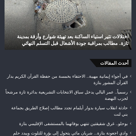
يحقق
غاب
إنجازاً
“ال
تاريخياً
بإق
بالصعود
تاز
إلى
بعد
شباب رأس أجيري يحقق إنجازاً تاريخياً بالصعود إلى القسم
القسم
احت
الثاني هواة ويتوج بطلاً لعصبة فاس مكناس
ه
الثاني
24
هواة
هكتا
ويتوج
من
بطلاً
أحدث المقالات
الغ
لعصبة
الغ
فاس
في أجواء إيمانية مهيبة.. الاحتفاء بخمسة من حفظة القرآن الكريم بدار
مكناس
القرآن المشور بتازة
رسمياً.. عمر البالي يدخل سباق الانتخابات التشريعية بدائرة تازة مرشحاً
لحزب النهضة
حادثة انقلاب سيارة بدوار أيلمام تجدد مطالب إصلاح الطريق بجماعة
بني لنت
بوحلو.. غرق شقيقتين تنتهي بوفاتهما بالمستشفى الإقليمي بتازة
وادي اجعونة بتازة… شريان مائي يتحول إلى بؤرة للتلوث ويبدد حلم