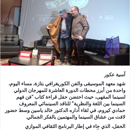
ب
ر
ي
د
ا
إ
ل
ك
ت
ر
آسية عكور
و
ن
شهد معهد الموسيقى والفن الكوريغرافي بتازة، مساء اليوم،
ي
واحدة من أبرز محطات الدورة العاشرة للمهرجان الدولي
لسينما المقهى، حيث احتضن حفل قراءة كتاب “فن فهم
ا
السينما بين اللغة والنظرية” للناقد السينمائي المعروف
حمادي كيروم، في لقاء أداره الدكتور خالد ياسين وسط حضور
لافت من عشاق السينما والمهتمين بالفكر الجمالي.
الحفل، الذي جاء في إطار البرنامج الثقافي الموازي