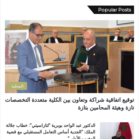
ي
د
ا
د
Popular Posts
د
ب
ك
م
ا
ا
ط
ل
ل
ا
م
إ
ل
س
ل
ب
ت
ك
إ
ش
ت
ص
ف
ر
ل
ى
و
ا
ا
ن
ح
ل
ي
ا
إ
المحلية
ل
ق
ط
ل
توقيع اتفاقية شراكة وتعاون بين الكلية متعددة التخصصات
ر
ي
تازة وهيئة المحامين بتازة
ي
م
ق
ي
ب
ب
الدكتور عبد الواحد بوبرية “لتازاسيتي”: خطاب جلالة
ج
ت
الملك: “الجدية أساس التعامل المستقبلي مع قضية
م
ا
المغرب الأولى”