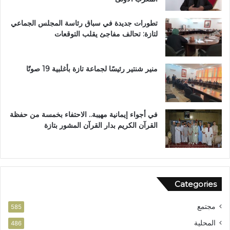
ا
ز
ع
ة
تطورات جديدة في سباق رئاسة المجلس الجماعي
ة
لتازة: تحالف مفاجئ يقلب التوقعات
ب
ن
ي
ل
منير شنتير رئيسًا لجماعة تازة بأغلبية 19 صوتًا
ن
ت
في أجواء إيمانية مهيبة.. الاحتفاء بخمسة من حفظة
القرآن الكريم بدار القرآن المشور بتازة
Categories
مجتمع
585
المحلية
486