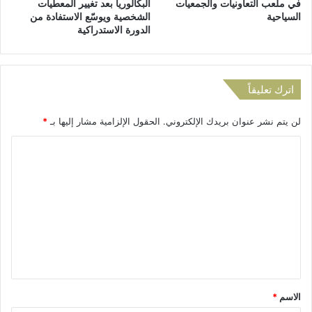
في ملعب التعاونيات والجمعيات
البكالوريا بعد تغيير المعطيات
ي
خ
السياحية
الشخصية ويوسّع الاستفادة من
ل
لّ
الدورة الاستدراكية
ا
د
م
ا
س
ل
«
ي
اترك تعليقاً
ذ
و
ا
م
لن يتم نشر عنوان بريدك الإلكتروني.
الحقول الإلزامية مشار إليها بـ
*
ك
ا
ر
ل
ا
ة
ع
ا
ل
ا
ل
ل
ت
أ
م
ع
م
ي
ا
ل
ل
ك
ح
ي
ن
ق
و
و
ق
أ
ق
*
الاسم
*
م
ا