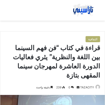
بحث عن
الق
الثقافية
قراءة في كتاب “فن فهم السينما
بين اللغة والنظرية” يثري فعاليات
الدورة العاشرة لمهرجان سينما
المقهى بتازة
TAZACITY
أ
0
239
دقيقة واحدة
ر
س
ل