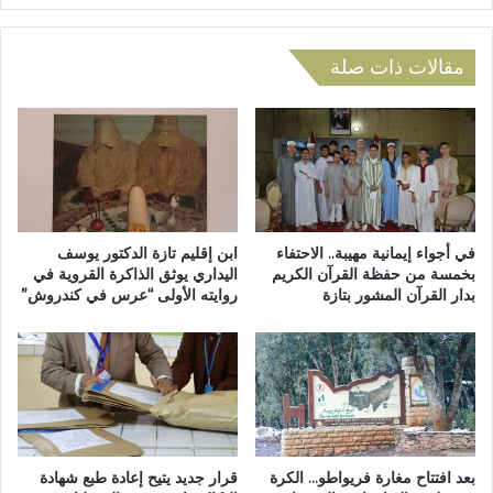
ت
ب
ا
ي
ر
ة
مقالات ذات صلة
ي
ل
خ
ح
ا
ق
ل
و
م
ق
غ
ا
ر
ل
ب
إ
في أجواء إيمانية مهيبة.. الاحتفاء
ابن إقليم تازة الدكتور يوسف
خ
ن
بخمسة من حفظة القرآن الكريم
اليداري يوثق الذاكرة القروية في
ا
بدار القرآن المشور بتازة
روايته الأولى “عرس في كندروش”
س
ر
ا
ج
ن
ا
ب
ل
ت
ر
ا
ب
ز
ا
ة
بعد افتتاح مغارة فريواطو… الكرة
قرار جديد يتيح إعادة طبع شهادة
ط
ت