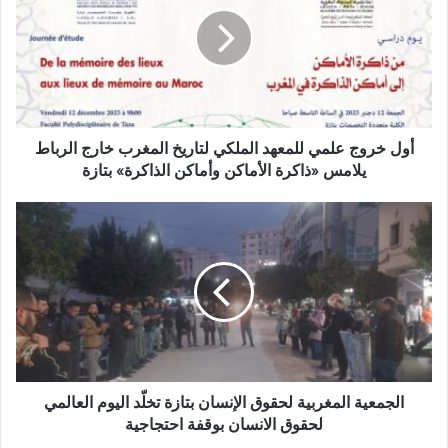
ل
ل
خ
إ
ر
ل
و
ك
ج
ت
ع
ر
ل
و
م
أول خروج علمي للمعهد الملكي لتاريخ المغرب خارج الرباط
ن
ي
يلامس «ذاكرة الأماكن وأماكن الذاكرة» بتازة
ي
ل
ل
ا
م
ل
ع
ج
ه
م
د
ع
ا
ي
ل
ة
م
ا
ل
ل
ك
م
الجمعية المغربية لحقوق الإنسان بتازة تخلّد اليوم العالمي
ي
غ
لحقوق الانسان بوقفة احتجاجية
ل
ر