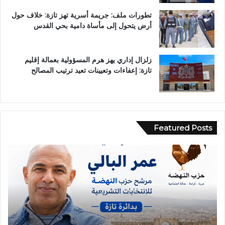
تطورات ملف: جريمة أسرية تهز تازة: خلاف حول
أرض يتحول إلى مأساة دامية بحي القدس
زلزال إداري يهز هرم المسؤولية بعمالة إقليم
تازة: إعفاءات وتعيينات تعيد ترتيب المصالح
Featured Posts
ح
ب
ا
و
د
ح
ث
ل
ة
و
ا
.
ن
.
ق
غ