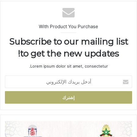
الوي
ب
With Product You Purchase
Subscribe to our mailing list
to get the new updates!
Lorem ipsum dolor sit amet, consectetur.
أ
د
خ
ل
ب
ر
ي
د
أ
ك
و
ا