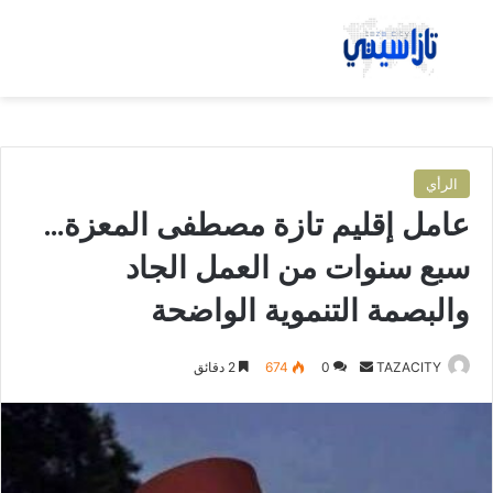
بحث عن
الق
الرأي
عامل إقليم تازة مصطفى المعزة…
سبع سنوات من العمل الجاد
والبصمة التنموية الواضحة
TAZACITY
أ
0
674
2 دقائق
ر
س
ل
ب