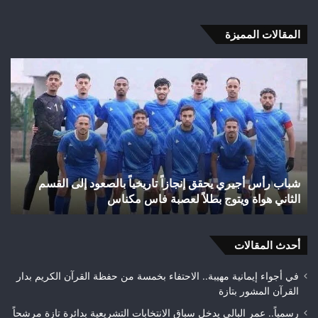
المقالات المميزة
شباب
الس
رأس
عل
أجيري
حر
يحقق
غاب
إنجازاً
“ال
تاريخياً
بإق
بالصعود
تاز
إلى
بعد
شباب رأس أجيري يحقق إنجازاً تاريخياً بالصعود إلى القسم
القسم
احت
الثاني هواة ويتوج بطلاً لعصبة فاس مكناس
ه
الثاني
24
هواة
هكتا
ويتوج
من
بطلاً
أحدث المقالات
الغ
لعصبة
الغ
فاس
في أجواء إيمانية مهيبة.. الاحتفاء بخمسة من حفظة القرآن الكريم بدار
مكناس
القرآن المشور بتازة
رسمياً.. عمر البالي يدخل سباق الانتخابات التشريعية بدائرة تازة مرشحاً