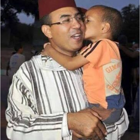
ر
ي
د
ا
إ
ل
ك
ت
ر
و
ن
ي
ا