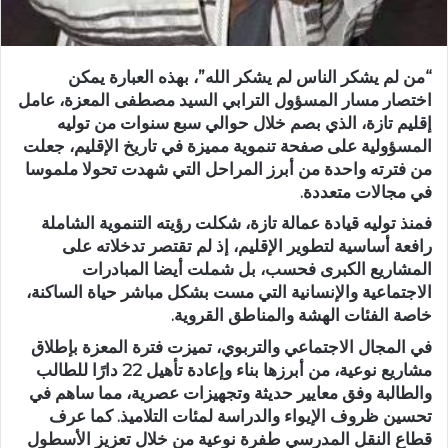
“من لم يشكر الناس لم يشكر الله”، بهذه العبارة يمكن
اختصار مسار المسؤول الترابي السيد
مصطفى المعزة
، عامل
إقليم تازة، الذي بصم خلال حوالي سبع سنوات من توليه
المسؤولية على صفحة تنموية مميزة في تاريخ الإقليم، جعلت
من فترته واحدة من أبرز المراحل التي شهدت تحولا ملموسا
في مجالات متعددة.
فمنذ توليه قيادة عمالة تازة، شكلت رؤيته التنموية الشاملة
رافعة أساسية لتطوير الإقليم، إذ لم تقتصر تدخلاته على
المشاريع الكبرى فحسب، بل شملت أيضا المبادرات
الاجتماعية والإنسانية التي مست بشكل مباشر حياة الساكنة،
خاصة الفئات الهشة والمناطق القروية.
في المجال الاجتماعي والتربوي،
تميزت فترة المعزة بإطلاق
مشاريع نوعية، من أبرزها
بناء وإعادة تأهيل 22 دارًا للطالب
والطالبة
وفق معايير حديثة وتجهيزات عصرية، مما ساهم في
تحسين ظروف الإيواء والدراسة لمئات التلاميذ. كما عرف
قطاع النقل المدرسي
طفرة نوعية من خلال تعزيز الأسطول