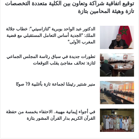
توقيع اتفاقية شراكة وتعاون بين الكلية متعددة التخصصات
ر
ي
تازة وهيئة المحامين بتازة
ي
م
ق
ي
ب
ب
الدكتور عبد الواحد بوبرية “لتازاسيتي”: خطاب جلالة
ج
ت
الملك: “الجدية أساس التعامل المستقبلي مع قضية
م
ا
المغرب الأولى”
ا
ز
ع
ة
تطورات جديدة في سباق رئاسة المجلس الجماعي
ة
لتازة: تحالف مفاجئ يقلب التوقعات
ب
ن
ي
ل
منير شنتير رئيسًا لجماعة تازة بأغلبية 19 صوتًا
ن
ت
في أجواء إيمانية مهيبة.. الاحتفاء بخمسة من حفظة
القرآن الكريم بدار القرآن المشور بتازة