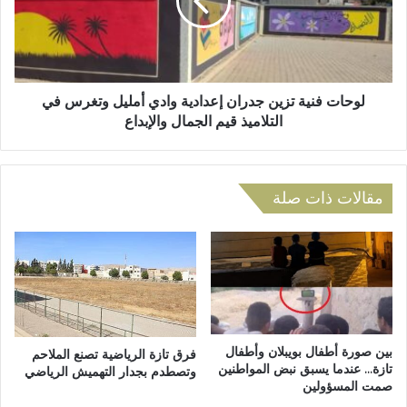
ل
ت
ى
ف
خ
ن
ل
ي
ف
ة
ي
ت
لوحات فنية تزين جدران إعدادية وادي أمليل وتغرس في
ة
ز
التلاميذ قيم الجمال والإبداع
ا
ي
ح
ن
ت
ج
ج
د
مقالات ذات صلة
ا
ر
ج
ا
ا
ن
ت
إ
ج
ع
ي
د
ل
ا
ز
د
بين صورة أطفال بويبلان وأطفال
فرق تازة الرياضية تصنع الملاحم
،
ي
تازة… عندما يسبق نبض المواطنين
وتصطدم بجدار التهميش الرياضي
ت
صمت المسؤولين
ة
ن
و