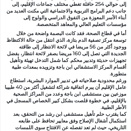
إلى
حوالي 254 حافلة
تغطي مختلف جماعات الإقليم، إلى
جانب دعم البرامج التربوية والاجتماعية التي مكنت العديد من
أبناء الأسر المعوزة من التفوق الدراسي والولوج إلى
مؤسسات التعليم العالي والمعاهد المتخصصة.
أما في قطاع الصحة،
فقد كانت البصمة واضحة من خلال
توسعة مركز تصفية الدم
بتازة، الذي انتقل من حالة الاكتظاظ
ووجود أكثر من 56 مريضا في لائحة الانتظار إلى
طاقته
الجديدة التي تصل إلى 160 مريضا بصفر لائحة انتظار
، بفضل
تجهيزات حديثة وتدبير محكم. كما شمل التدخل
تهيئة وتأهيل
أقسام المركز الاستشفائي ابن باجة
وتزويده بمعدات طبية
متطورة.
ورغم محدودية صلاحياته في تدبير الموارد البشرية، استطاع
عامل الإقليم أن يبرم
اتفاقية شراكة لتشغيل أكثر من 40 طبيبا
موزعين بين مستشفى ابن باجة وعدد من المراكز الصحية
بالإقليم، في خطوة قلصت بشكل كبير الخصاص المسجل في
الأطر الطبية.
كما يقترب حلم
تأهيل مستشفى ابن رشد
من التحقق، بعد
استكمال أشغال الإصلاح وفق معايير تحافظ على طابعه
التاريخي، حيث لم تعد تفصله عن الافتتاح سوى اللمسات