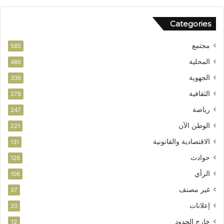
Categories
مجتمع
585
المحلية
486
الجهوية
336
الثقافية
278
رياضة
247
الوطن الآن
221
الاقتصادية والقانونية
131
حوادث
126
الرأي
106
غير مصنف
37
إعلانات
20
خارج الحدود
12