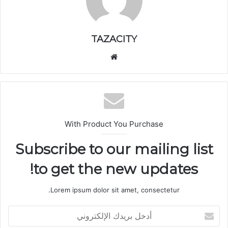
TAZACITY
موق
ع
الوي
ب
With Product You Purchase
Subscribe to our mailing list
to get the new updates!
Lorem ipsum dolor sit amet, consectetur.
أ
د