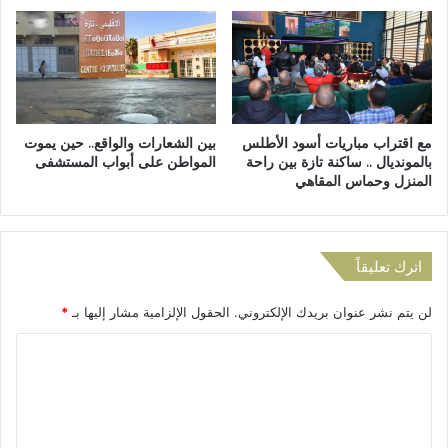
ا
ا
ش
د
د
ي
ب
أ
إ
م
ط
ل
مع اقتراب مباريات أسود الأطلس
بين الشعارات والواقع.. حين يموت
ل
ي
بالمونديال .. ساكنة تازة بين راحة
المواطن على أبواب المستشفى
ا
ل
المنزل وحماس المقاهي
ق
و
س
ت
ر
غ
ا
ر
اترك تعليقاً
ح
س
أ
ف
ب
لن يتم نشر عنوان بريدك الإلكتروني.
الحقول الإلزامية مشار إليها بـ
*
ي
ن
ا
ا
ا
ل
ئ
ت
ل
ه
ل
ت
ا
ا
ع
م