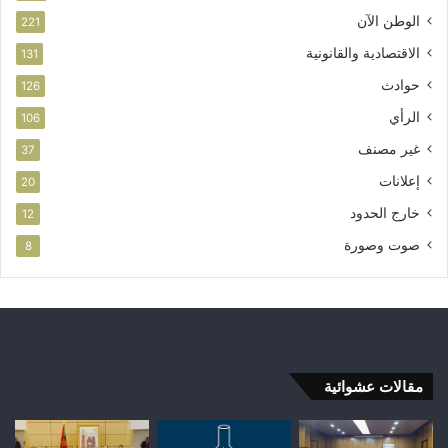
الوطن الآن
221
الاقتصادية والقانونية
131
حوادث
126
الرأي
106
غير مصنف
37
إعلانات
20
خارج الحدود
12
صوت وصورة
8
مقالات عشوائية