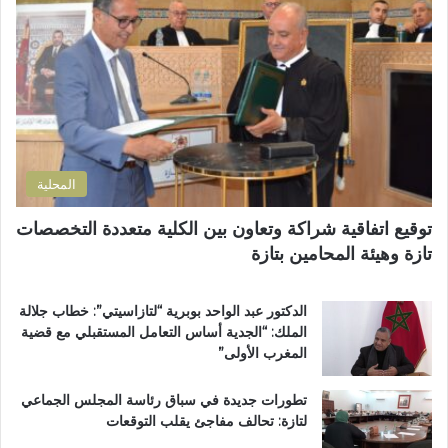
و
ة
إ
ز
م
ل
م
ن
ك
ل
ح
ت
ا
ف
ر
ن
ظ
و
ض
ة
ن
و
ا
ي
ا
ل
المحلية
ح
ق
ي
ر
توقيع اتفاقية شراكة وتعاون بين الكلية متعددة التخصصات
ت
آ
تازة وهيئة المحامين بتازة
ا
ن
ز
ا
ة
ل
الدكتور عبد الواحد بوبرية “لتازاسيتي”: خطاب جلالة
.
ك
الملك: “الجدية أساس التعامل المستقبلي مع قضية
.
ر
المغرب الأولى”
و
ي
م
م
تطورات جديدة في سباق رئاسة المجلس الجماعي
ط
ب
لتازة: تحالف مفاجئ يقلب التوقعات
ا
د
ل
ا