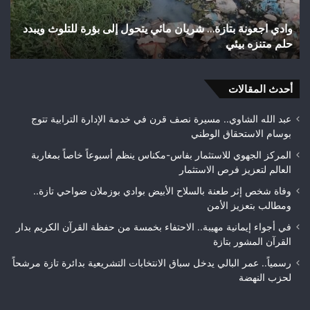
شوارع
بال
وأزقة
إلى
اختلالات تثير استياء الساكنة بعد تهيئة شوارع وأزقة بمدينة
ش
بمدينة
الق
تازة.. مطالب بمراقبة جودة الأشغال قبل التسلم النهائي
ا
تازة..
الث
مطالب
هوا
بمراقبة
ويت
جودة
أحدث المقالات
بطلا
الأشغال
لعص
قبل
فا
عبد الله الشاوي.. مسيرة نصف قرن في خدمة الإدارة الترابية تتوج
التسلم
مك
بوسام الاستحقاق الوطني
النهائي
المركز الجهوي للاستثمار بفاس-مكناس ينظم أسبوعاً خاصاً بمغاربة
العالم لتعزيز فرص الاستثمار
وفاة شخص إثر طعنة بالسلاح الأبيض بوادي بوزملان ضواحي تازة..
ومطالب بتعزيز الأمن
في أجواء إيمانية مهيبة.. الاحتفاء بخمسة من حفظة القرآن الكريم بدار
القرآن المشور بتازة
رسمياً.. عمر البالي يدخل سباق الانتخابات التشريعية بدائرة تازة مرشحاً
لحزب النهضة