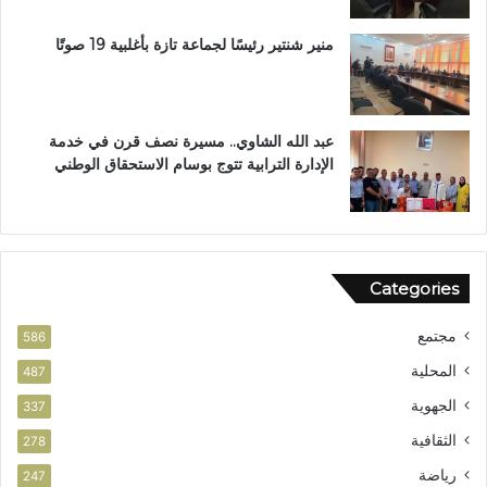
ب
ر
ب
ا
منير شنتير رئيسًا لجماعة تازة بأغلبية 19 صوتًا
ت
ل
ع
ق
ز
ر
ي
آ
عبد الله الشاوي.. مسيرة نصف قرن في خدمة
ز
ن
الإدارة الترابية تتوج بوسام الاستحقاق الوطني
ا
ا
ل
ل
أ
م
م
ش
ن
و
Categories
ر
ب
مجتمع
ت
586
ا
المحلية
487
ز
الجهوية
ة
337
الثقافية
278
رياضة
247