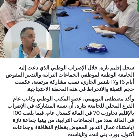
ر
ي
د
ا
إ
ل
ك
ت
ر
سجل إقليم تازة، خلال الإضراب الوطني الذي دعت إليه
و
الجامعة الوطنية لموظفي الجماعات الترابية والتدبير المفوض
ن
أيام 16 و17 شتنبر الجاري، نسب مشاركة مرتفعة، عكست
ي
حجم التعبئة والانخراط في هذه المحطة الاحتجاجية.
ا
وأكد مصطفى التويهمي، عضو المكتب الوطني وكاتب عام
الفرع المحلي للجامعة بتازة، أن نسبة المشاركة في الإضراب
بالإقليم تجاوزت 70 في المائة كمعدل عام، فيما بلغت 100
في المائة بعدد من الجماعات الترابية، من بينها جماعة تازة
(باستثناء عمال التدبير المفوض بقطاع النظافة)، وجماعات
أكنول، بورد، بني لنت، وتايناست.