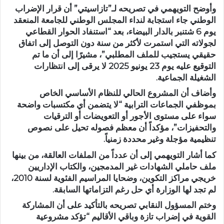
وأوضح التويهمي في تصريحه لـ”تازاسيتي” أن قرار الإضراب
الوطني جاء استجابة لنداء المجلس الوطني للجامعة المنعقد
يوم 6 شتنبر بالدار البيضاء، بعد “استنفاد الحوار القطاعي
لجولاته التي استمرت لأكثر من سنة دون التوصل إلى اتفاق
حقيقي يستجيب للملف المطلبي”، مشيرًا إلى أن ما تم
التوقيع عليه يوم 23 يونيو 2025 لا يرقى إلى انتظارات
الشغيلة الجماعية.
وأضاف أن المشروع الحالي للنظام الأساسي الخاص
بموظفي الجماعات الترابية “لا يتضمن أي مكتسبات واضحة
سواء على مستوى الأجور أو التعويضات أو الترقيات
والتحفيزات”، مؤكداً أن معظم فصوله تحيل على نصوص
تنظيمية مؤجلة وغير محددة زمنياً.
كما أشار التويهمي إلى أن عدداً من الملفات العالقة، من بينها
ملف حاملي الشهادات غير المدمجين، والكتاب الإداريين
خريجي مراكز التكوين، وضحايا المراسيم الفئوية لسنة 2010،
لم تجد لها الوزارة أي حل رغم التزاماتها السابقة.
وختم المسؤول النقابي تصريحه بالتأكيد على أن المشاركة
القوية في إضراب تازة وباقي الأقاليم “تؤكد مشروعية