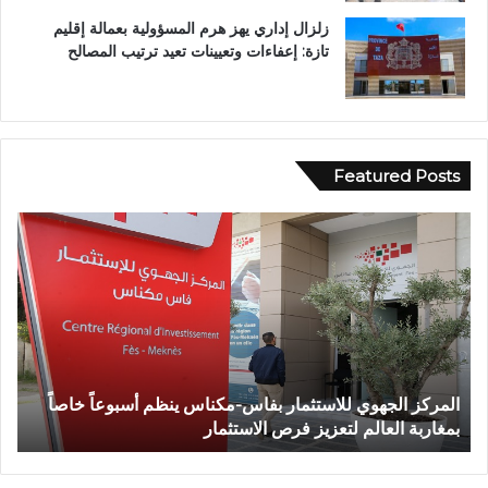
زلزال إداري يهز هرم المسؤولية بعمالة إقليم
تازة: إعفاءات وتعيينات تعيد ترتيب المصالح
Featured Posts
و
ف
ف
ي
ا
أ
ة
ج
ش
و
خ
ا
ص
ء
إ
إ
وفاة شخص إثر طعنة بالسلاح الأبيض بوادي بوزملان ضواحي
ف
ث
ي
تازة.. ومطالب بتعزيز الأمن
ا
ر
م
ط
ا
ع
ن