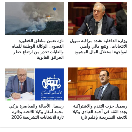
إ
ج
ق
ن
ل
د
ي
ي
م
إ
ج
ل
ر
ي
وزارة الداخلية تشدد مراقبة تمويل
تازة ضمن مناطق الخطورة
س
الانتخابات.. وتتبع مالي وأمني
القصوى.. الوكالة الوطنية للمياه
ا
لمواجهة استغلال المال المشبوه
والغابات تحذر من ارتفاع خطر
ي
س
الحرائق الغابوية
ف
ل
ي
ق
خ
ص
ل
ي
ف
و
خ
ر
س
ف
ا
ي
رسميا.. حزب التقدم والاشتراكية
رسميا.. الأصالة والمعاصرة يزكي
ئ
م
يجدد الثقة في أحمد العبادي وكيلا
محمد أمغار وكيلا للائحته بدائرة
ر
و
للائحته التشريعية بإقليم تازة
تازة للانتخابات التشريعية 2026
ت
ك
ق
ب
ا