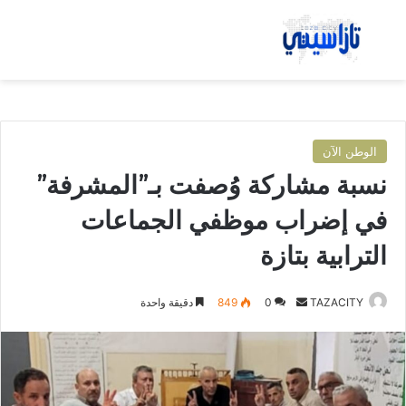
بحث عن
الق
الوطن الآن
نسبة مشاركة وُصفت بـ”المشرفة”
في إضراب موظفي الجماعات
الترابية بتازة
TAZACITY
أ
0
849
دقيقة واحدة
ر
س
ل
ب