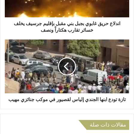
ك
ح
ت
ر
ر
ي
و
ق
اندلاع حريق غابوي بجبل بني مقبل بإقليم جرسيف يخلف
ن
غ
خسائر تقارب هكتاراً ونصف
ي
ا
ب
ت
و
ا
ي
ز
ب
ة
ج
ت
ب
و
ل
د
ب
ع
ن
ا
ي
ب
تازة تودع ابنها الجندي إلياس لقصيور في موكب جنائزي مهيب
م
ن
ق
ه
ب
ا
ل
مقالات ذات صلة
ا
ب
ل