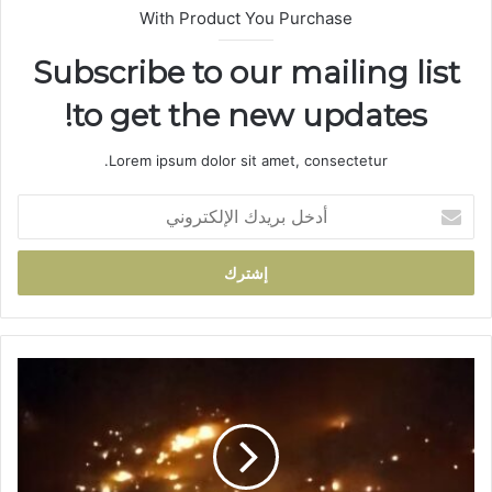
With Product You Purchase
Subscribe to our mailing list
to get the new updates!
Lorem ipsum dolor sit amet, consectetur.
أ
د
خ
ل
ب
ر
ي
د
ا
ك
ن
ا
د
ل
ل
إ
ا
ل
ع