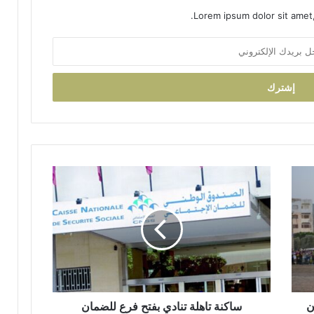
ب
Lorem ipsum dolor sit amet,
ي
ة
ت
ت
و
ج
ب
و
س
ا
م
س
ا
ا
ل
ك
ا
ن
س
ة
ت
ت
ح
ا
ق
ه
ا
ل
ق
ن
ة
ساكنة تاهلة تنادي بفتح فرع للضمان
ا