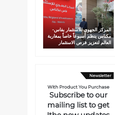
م
ا
ر
ة
ك
ش
ز
خ
ا
ص
المركز الجهوي للاستثمار بفاس-
وفاة شخص إثر طعنة ب
ل
إ
مكناس ينظم أسبوعاً خاصاً بمغاربة
الأبيض بوادي بوزملان 
ج
ث
العالم لتعزيز فرص الاستثمار
ومطالب بتعزيز الأمن
ه
ر
و
ط
ي
ع
ل
ن
ل
ة
ا
ب
Newsletter
س
ا
ت
ل
ث
س
With Product You Purchase
م
ل
Subscribe to our
ا
ا
ر
ح
mailing list to get
ب
ا
the new updates!
ف
ل