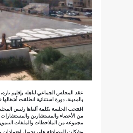
ك
ت
ر
و
ن
ي
ا
بالمدينة، دورة استثنائية انطلقت أشغالها
افتتحت الجلسة بكلمة ألقاها رئيس المجلس
من الأعضاء والمستشارين والمستشارات م
مجموعة من الملاحظات والملفات التنموية 
ر
س