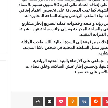
جدول الأعمال، إذ صوّت الأعضاء بالإجماع على إضافة اعتماد مالي قدره 90 مليون سنتيم للاعتماد
د
الشهبة. كما تمت المصادقة على تخصيص اعتماد إضافي
ا
ل
ل
من رؤية واضحة وخطوات عملية لتسريع إنجاز مشاريع
ه
 البالي يدخل سباق
عبد الله الشاوي.. مسيرة نصف
ي والساحة المحيطة به، إلى جانب ساحة عين الشهبة،
ا
تشريعية بدائرة تازة
قرن في خدمة الإدارة الترابية تتوج
الفترات المقبلة.
ل
 النهضة
بوسام الاستحقاق الوطني
ش
وإخلاص مرفوعة إلى السدة العالية بالله صاحب الجلالة
ا
ضور ممثل السلطة المحلية في شخص باشا المدينة،
و
اريه.
ي
ماعي على الارتقاء بالبنية التحتية الرياضية
.
اذبيتها، وتحسين إطار عيش الساكنة، وخلق فضاءات
.
م
الأسر على حد سواء.
س
ي
ر
ة
ن
بينتيريست
‏Reddit
‏VKontakte
Odnoklassniki
‫Pocket
مشاركة عبر البريد
طباعة
ص
ف