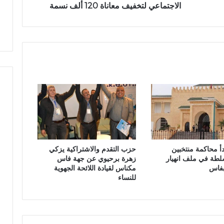
ت
الاجتماعي لتخفيف معاناة 120 ألف نسمة
ل
ن
و
ا
ط
د
ن
ي
ي
ب
ف
ت
ح
ف
ر
ع
ل
ل
دأ محاكمة منتخبين
حزب التقدم والاشتراكية يزكي
ض
لطة في ملف انهيار
زهرة برحيوي عن جهة فاس
م
بفاس
مكناس لقيادة اللائحة الجهوية
ا
للنساء
ن
ا
ل
ا