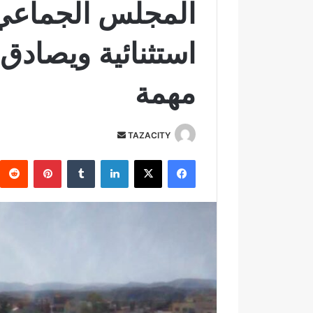
المجلس الجماعي ل
استثنائية ويصادق
مهمة
TAZACITY
أ
ر
فيسبوك
‫X
لينكدإن
‏Tumblr
بينتيريست
س
ل
ب
ر
ي
د
ا
إ
ل