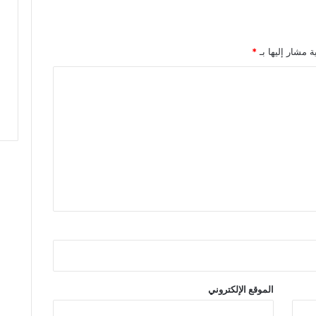
ج
ت
م
ا
ة مشار إليها بـ
*
ع
ي
ل
ت
خ
ف
ي
ف
م
ع
ا
ن
ا
ة
1
2
الموقع الإلكتروني
0
أ