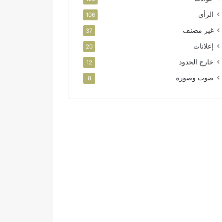
الرأي
106
غير مصنف
37
إعلانات
20
خارج الحدود
12
صوت وصورة
8