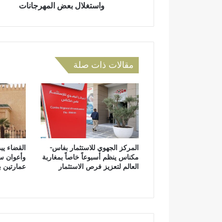
ق
واستغلال بعض المهرجانات
ض
ل
ة
ي
م
ت
ا
مقالات ذات صلة
ز
ة
…
ب
ي
ن
ش
غ
المركز الجهوي للاستثمار بفاس-
القضاء يب
ف
مكناس ينظم أسبوعاً خاصاً بمغاربة
وأعوان س
ا
العالم لتعزيز فرص الاستثمار
عمارتين 
ل
ف
ر
س
ا