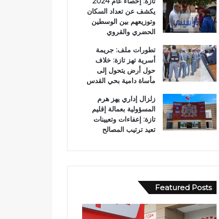
تازة: إحصاء عام 2024
يكشف عن تعداد السكان
وتوزيعهم بين الوسطين
الحضري والقروي
تطورات ملف: جريمة
أسرية تهز تازة: خلاف
حول أرض يتحول إلى
مأساة دامية بحي القدس
زلزال إداري يهز هرم
المسؤولية بعمالة إقليم
تازة: إعفاءات وتعيينات
تعيد ترتيب المصالح
Featured Posts
ا
و
ل
ف