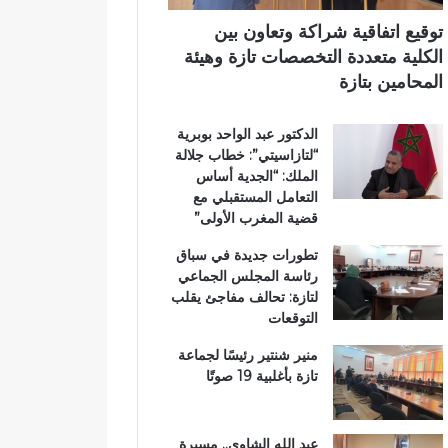
اً
ت
ي
ب
ا
توقيع اتفاقية شراكة وتعاون بين
م
ز
الكلية متعددة التخصصات تازة وهيئة
غ
ة
المحامين بتازة
ا
.
ر
.
الدكتور عبد الواحد بوبرية
ب
و
“لتازاسيتي”: خطاب جلالة
ة
م
الملك: “الجدية أساس
ا
ط
التعامل المستقبلي مع
ل
ا
قضية المغرب الأولى”
ع
ل
ا
ب
تطورات جديدة في سباق
ل
ب
رئاسة المجلس الجماعي
م
ت
لتازة: تحالف مفاجئ يقلب
ل
ع
التوقعات
ت
ز
ع
ي
منير شنتير رئيسًا لجماعة
ز
ز
تازة بأغلبية 19 صوتًا
ي
ا
ز
ل
ف
أ
عبد الله الشاوي.. مسيرة
ر
م