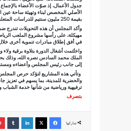
م
الأصلي المخصص لبناء وتهيئة ساحة عين 
ي
اً
بقيمة 250 مليون سنتيم للدراسات المتعلقة ببناء الملعب الرياضي وتهيئة الساحة المجاورة له.
.
وأكد المجلس أن هذه التحويلات تندرج ض
.
رسمياً.. عمر
مهيكلة، على رأسها مشروع الملعب الرياض
ع
الانتخابات ال
في أفق إطلاق مبادرات تنموية أخرى خلال 
م
مرشحاً لحزب
ر
واختُتمت أشغال الدورة بتلاوة برقية ولاء 
ا
الملك محمد السادس نصره الله، وذلك بح
ل
إلى جانب رئيس المجلس وأعضاءه ومستش
ب
وتأتي هذه المشاريع لتؤكد حرص المجلس الج
ا
والحضرية للمدينة، بما يسهم في تعزيز ج
ل
ي
ترفيهية ورياضية من شأنها خدمة الشباب و
ي
بتصرف
د
خ
ل
س
فيسبوك
‫X
لينكدإن
‏Tumblr
ب
شاركها
ا