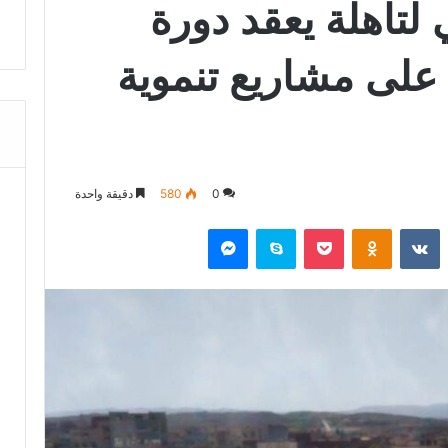
تاهلة يعقد دورة
 على مشاريع تنموية
0
580
دقيقة واحدة
‏Reddit
‏VKontakte
Odnoklassniki
‫Pocket
سكايب
ماسنجر