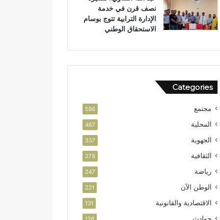
نصف قرن في خدمة
ص
ن
الإدارة الترابية تتوج بوسام
ا
الاستحقاق الوطني
ل
ا
س
ت
ث
م
Categories
ا
ر
مجتمع
586
المحلية
487
الجهوية
337
الثقافية
278
رياضة
247
الوطن الآن
221
الاقتصادية والقانونية
131
حوادث
126