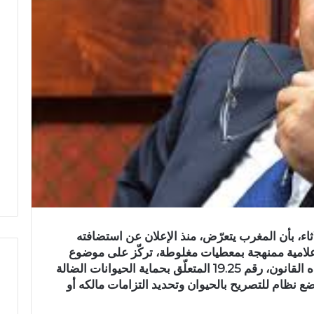
لاثاء، بأن المغرب يتعرّض، منذ الإعلان عن استضافته
علامية ممنهجة بمعطيات مغلوطة، تركّز على موضوع
الكلاب الضالة”، كاشفا أن من بين ما يتوخاه القانون، رقم 19.25 المتعلّق بحماية الحيوانات الضالة
ضع نظام للتصريح بالحيوان وتحديد التزامات مالكه أو
ر
س