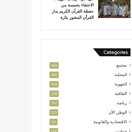
الاحتفاء بخمسة من
حفظة القرآن الكريم بدار
القرآن المشور بتازة
Categories
مجتمع
585
المحلية
486
الجهوية
336
الثقافية
278
رياضة
247
الوطن الآن
221
الاقتصادية والقانونية
131
حوادث
126