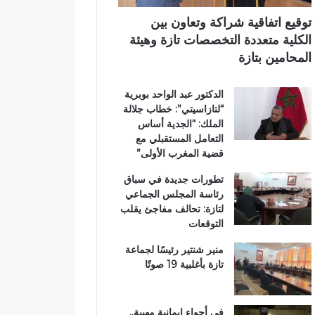
ر
ي
ي
ي
م
توقيع اتفاقية شراكة وتعاون بين
ق
ي
الكلية متعددة التخصصات تازة وهيئة
ب
ب
المحامين بتازة
ج
ت
م
ا
الدكتور عبد الواحد بوبرية
ا
ز
“لتازاسيتي”: خطاب جلالة
ع
ة
الملك: “الجدية أساس
ة
التعامل المستقبلي مع
ب
قضية المغرب الأولى”
ن
ي
تطورات جديدة في سباق
ل
رئاسة المجلس الجماعي
ن
لتازة: تحالف مفاجئ يقلب
ت
التوقعات
منير شنتير رئيسًا لجماعة
تازة بأغلبية 19 صوتًا
في أجواء إيمانية مهيبة..