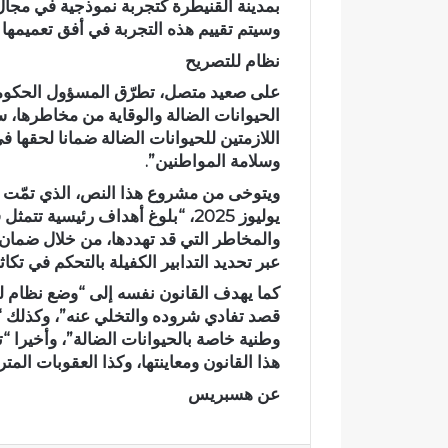
بمدينة القنيطرة كتجربة نموذجية في مجال 
ي
آ
وسيتم تقييم هذه التجربة في أفق تعميمها
ب
ن
د
ا
نظام للتصريح
د
ل
ح
ك
ل
ر
الحيوانات الضالة والوقاية من مخاطرها، س
م
ي
اللازمتين للحيوانات الضالة ضمانا لحقها 
م
م
وسلامة المواطنين”.
ت
ب
ن
د
يوليوز 2025، “بلوغ أهداف رئيسية
ز
ا
والمخاطر التي قد تهددها، من خلال ضمان ر
ه
ر
ب
ا
عبر تحديد التدابير الكفيلة بالتحكم في تكا
ي
ل
كما يهدف القانون نفسه إلى “وضع نظام لل
ئ
ق
قصد تفادي شروده والتخلي عنه”، وكذلك “إ
ي
ر
وطنية خاصة بالحيوانات الضالة”، وأخيرا 
آ
هذا القانون ومعاينتها، وكذا العقوبات المتر
ن
ا
عن هسبريس
ل
م
ش