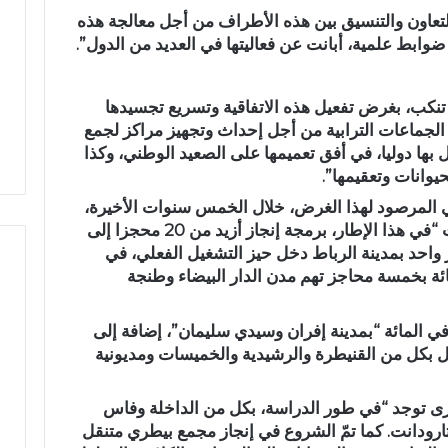
ق
التعاون والتنسيق بين هذه الأطراف من أجل معالجة هذه
ا
ضوابط علمية، أبانت عن فعاليتها في العديد من الدول”.
ل
ا
ن
 تنكب، بغرض تفعيل هذه الاتفاقية وتسريع تجسيدها
ت
الجماعات الترابية من أجل إحداث وتجهيز مراكز لجمع
خ
ل بها دوليا، في أفق تعميمها على الصعيد الوطني، وكذا
ا
يوانات وتعقيمها”.
ب
ا
 المرصود لهذا الغرض، خلال الخمس سنوات الأخيرة،
ت
ما يناهز 240 مليون درهم”، مردفا أنه تمّت “في هذا الإطار، برمجة إنجاز أزيد من 20 محجزا إلى
ا
 واحد بمدينة الرباط دخل حيز التشغيل الفعلي، في
ل
ة تقدم الأشغال 95 في المائة بخمسة محاجز تهم مدن الدار البيضاء وطنجة
ت
ش
جّلت، وفق الوزير، نسبة إنجاز تبلغ 30 في المائة “بمدينة إفران وسيدي سليمان”، إضافة إلى
ر
ي
ل بكل من القنيطرة والرشيدية والخميسات ومديونية
ع
ي
ي لفتيت أن 7 محاجز أخرى توجد “في طور الدراسة، بكل من الداخلة وفاس
ة
ودانت. كما تمّ الشروع في إنجاز مجمع بيطري متنقل
ب