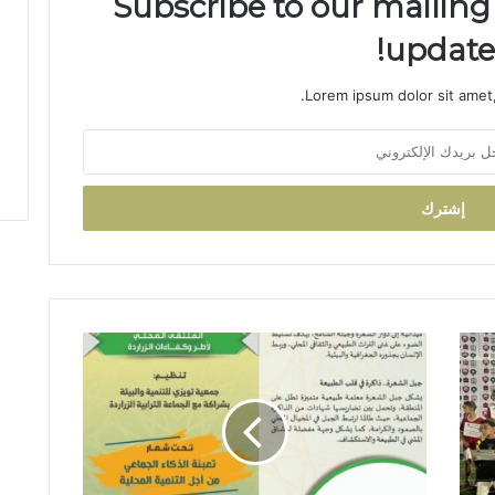
Subscribe to our mailing 
updates
Lorem ipsum dolor sit amet,
م
ل
ت
ق
ى
م
ح