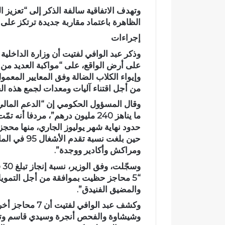
ئ
ا
وتهدف الاتفاقية سالفة الذكر إلى “تعزيز 
ي
ح
الظاهرة باعتماد مقاربة جديدة ترتكز على 
ي
ت
إجراءات
ت
ف
ح
ا
وذكر عبد الوافي لفتيت أن وزارة الداخلية
و
ء
على أرض الواقع، على “مواكبة العديد من 
ل
ب
وإيواء الكلاب الضالة وفق المعايير المعمو
إ
خ
من أجل اقتناء آليات ومعدات لجمع هذه الح
ل
م
ى
س
وقال المسؤول الحكومي إن “الدعم المالي
ب
ة
ؤ
م
حدود نهاية شهر يوليوز الجاري، منها محجز
ر
ن
حين بلغت نسب
ة
ح
ومراكش وأكادير ووجدة”.
ل
ف
وس
ل
ظ
ت
ة
“5 محاجز حظيت بموافقة من أجل التموي
ل
ا
والمضيق الفنيدق”.
و
ل
وكشف عبد الواف
ث
ق
وشيشاوة والفحص أنجرة وسيدي قاسم وتار
و
ر