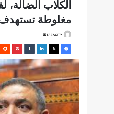
الكلاب الضالة، لف
مغلوطة تستهدف 
TAZACITY
أ
ر
فيسبوك
‫X
لينكدإن
‏Tumblr
بينتيريست
س
ل
ب
ر
ي
د
ا
إ
ل
ك
ت