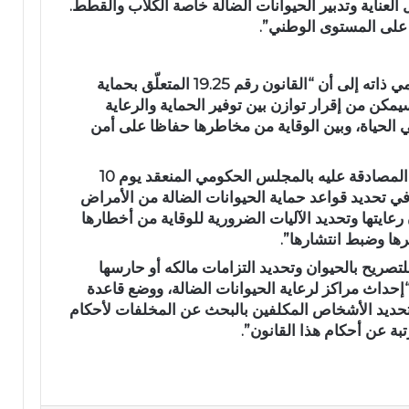
العناية وتدبير الحيوانات الضالة خاصة الكلاب والقطط.
د
 على المستوى الوطني”.
ا
ئ
ر
على صعيد متصل، تطرّق المسؤول الحكومي ذاته إلى أن “القانون رقم 19.25 المتعلّق بحماية
ة
ت
يمكن من إقرار توازن بين توفير الحماية والرعاية
ا
في الحياة، وبين الوقاية من مخاطرها حفاظا على أمن
ز
ة
ويتوخى من مشروع هذا النص، الذي تمّت المصادقة عليه بالمجلس الحكومي المنعقد يوم 10
م
 تتمثل في تحديد قواعد حماية الحيوانات الضالة من الأمراض
ر
عايتها وتحديد الآليات الضرورية للوقاية من أخطارها
ش
ح
ثرها وضبط انتشارها”.
اً
تصريح بالحيوان وتحديد التزامات مالكه أو حارسها
ل
حداث مراكز لرعاية الحيوانات الضالة، ووضع قاعدة
ح
“تحديد الأشخاص المكلفين بالبحث عن المخلفات لأحكام
ز
تبة عن أحكام هذا القانون”.
ب
ا
ل
ن
ه