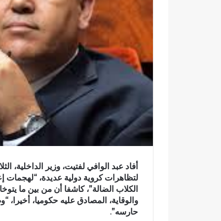
ر
و
ن
ي
ا
أفاد عبد الوافي لفتيت، وزير الداخلية، الث
لتظاهرات كروية دولية عديدة، “لهجمات إ
والوقاية، المصادق عليه حكوميا، أخيرا، “و
حارسه”.
و
ف
ا
ي