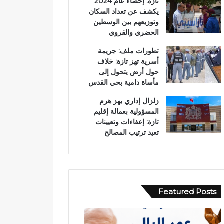
تازة: إحصاء عام 2024
يكشف عن تعداد السكان
وتوزيعهم بين الوسطين
الحضري والقروي
تطورات ملف: جريمة
أسرية تهز تازة: خلاف
حول أرض يتحول إلى
مأساة دامية بحي القدس
زلزال إداري يهز هرم
المسؤولية بعمالة إقليم
تازة: إعفاءات وتعيينات
تعيد ترتيب المصالح
Featured Posts
ح
ب
ا
و