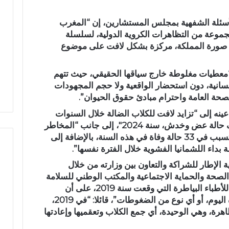
م
لأسئلة الشفهية بمجلس المستشارين، إن “المغرب
ي
اً
مجموعة من التظاهرات الكروية الدولية، لسلسلة
.
 صورة المملكة، مركزة بشكل لافت على موضوع
.
نية مهيبة.. الاحتفاء
رسمياً.. عمر البالي يدخل سباق
ع
فظة القرآن الكريم
الانتخابات التشريعية بدائرة تازة
 “معطيات مغلوطة خارج سياقها الحقيقي، حيث تتهم
م
المشور بتازة
مرشحاً لحزب النهضة
سانية، دون استحضار الواقعية ولا حجم المجهودات
ر
لصحة العامة واحترام مبادئ حقوق الحيوان”.
ا
ل
ه إلى “تزايد لافت للكلاب الضالة خلال السنوات
ب
الأخيرة، حيث تم تسجيل أزيد من 100 ألف حالة عض وخدش، سنة 2024″، إلى جانب “المخاطر
ا
المرتبطة بالأمراض مثل داء السعار الذي تسبب في 33 حالة وفاة في هذه السنة، بالإضافة إلى
ل
ي
ي
ة الإطار للشراكة والتعاون بين وزارته من خلال
د
 الصحة والحماية الاجتماعية والمكتب الوطني للسلامة
خ
الصحية للمنتجات الغذائية والهيئة الوطنية للأطباء البياطرة التي وقعت سنة 2019، على أن
ل
“طريقة التعامل مع هذه الآفة ليست وليدة اليوم، أو أي نوع من الضغوطات”، قائلا: “في 2019،
س
اهرة، وهي الوحيدة، أي جمع الكلاب وتعقميها وإعادتها
ب
ا