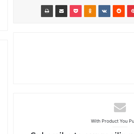
بينتيريست
‏Reddit
‏VKontakte
Odnoklassniki
‫Pocket
مشاركة عبر البريد
طباعة
ض
ة
With Product You P