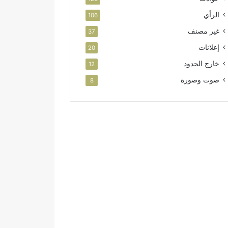
الرأي
106
غير مصنف
37
إعلانات
20
خارج الحدود
12
صوت وصورة
8