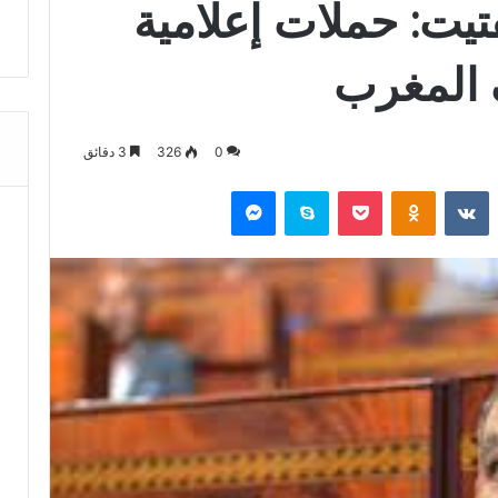
تيت: حملات إعلامية
المغرب
0
326
3 دقائق
‏Reddit
‏VKontakte
Odnoklassniki
‫Pocket
سكايب
ماسنجر