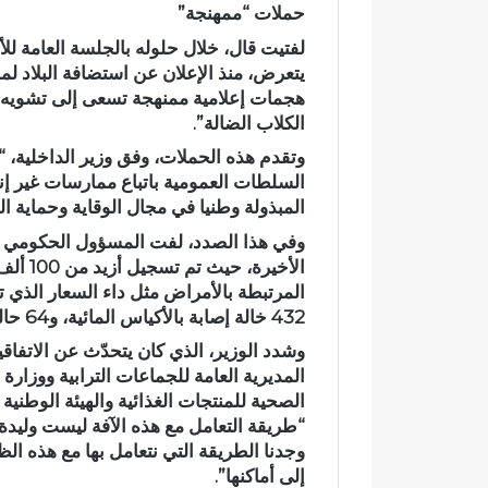
حملات “ممهنجة”
د
أ
لفتيت قال، خلال حلوله بالجلسة العامة ل
ي
ج
ا
و
يتعرض، منذ الإعلان عن استضافة البلاد ل
ج
ا
هجمات إعلامية ممنهجة تسعى إلى تشويه
ع
ء
الكلاب الضالة”.
وادي اجعونة بتازة… شريان مائي
في أجواء إيما
و
إ
يتحول إلى بؤرة للتلوث ويبدد حلم
بخمسة من ح
وتقدم هذه الحملات، وفق وزير الداخلية،
ن
ي
متنزه بيئي
بدار القرآن 
السلطات العمومية باتباع ممارسات غير إن
ة
م
المبذولة وطنيا في مجال الوقاية وحماية ا
ب
ا
ت
ن
وفي هذا الصدد، لفت المسؤول الحكومي عين
ا
ي
ز
ة
ة
م
432 خالة إصابة بالأكياس المائية، و64 حالة بداء اللشمانيا الفشوية خلال الفترة نفسها”.
…
ه
ش
ي
وشدد الوزير، الذي كان يتحدّث عن الاتفاقي
ر
ب
المديرية العامة للجماعات الترابية ووزارة
ي
ة
ا
.
ن
.
وجدنا الطريقة التي نتعامل بها مع هذه الظ
م
ا
إلى أماكنها”.
ا
ل