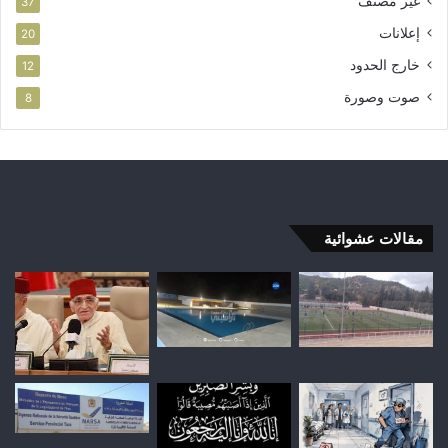
غير مصنف
37
إعلانات
20
خارج الحدود
12
صوت وصورة
8
مقالات عشوائية