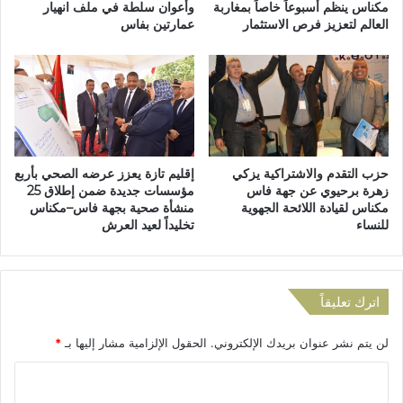
ل
ا
مكناس ينظم أسبوعاً خاصاً بمغاربة
وأعوان سلطة في ملف انهيار
ا
العالم لتعزيز فرص الاستثمار
عمارتين بفاس
ل
ل
س
م
ا
ق
م
ا
ة
و
:
ل
ح
ا
م
حزب التقدم والاشتراكية يزكي
إقليم تازة يعزز عرضه الصحي بأربع
ت
ل
زهرة برحيوي عن جهة فاس
مؤسسات جديدة ضمن إطلاق 25
ا
ا
مكناس لقيادة اللائحة الجهوية
منشأة صحية بجهة فاس–مكناس
ل
ت
للنساء
تخليداً لعيد العرش
ص
ت
غ
ح
ر
س
ى
ي
اترك تعليقاً
س
ي
لن يتم نشر عنوان بريدك الإلكتروني.
الحقول الإلزامية مشار إليها بـ
*
ة
و
ا
ا
س
ل