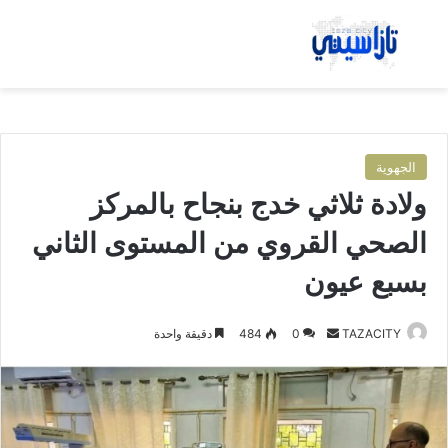
بحث عن
الق
الجهوية
ولادة ثلاثي خدج بنجاح بالمركز
الصحي القروي من المستوى الثاني
بسبع عيون
TAZACITY
أ
0
484
دقيقة واحدة
ر
س
ل
ب