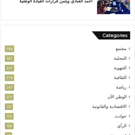
أحمد العبادي ويثمن قرارات القيادة الوطنية
ق
ي
ا
ز
ق
ف
ا
ر
ل
ص
Categories
و
ا
ط
ل
مجتمع
ن
ا
588
ي
س
المحلية
487
ت
الجهوية
ث
337
م
الثقافية
278
ا
ر
رياضة
247
الوطن الآن
221
الاقتصادية والقانونية
131
حوادث
126
الرأي
106