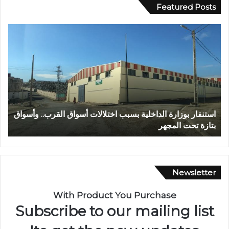
Featured Posts
ع
ا
ب
ل
د
م
ا
ر
ل
ك
ل
ز
ه
ا
ا
ل
عبد الله الشاوي.. مسيرة نصف قرن في خدمة الإدارة الترابية
ا
ل
ج
تتوج بوسام الاستحقاق الوطني
ب
ش
ه
ا
و
و
ي
ي
ل
.
ل
Newsletter
.
ا
م
س
With Product You Purchase
س
ت
Subscribe to our mailing list
ي
ث
ر
م