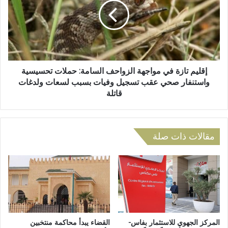
و
ي
ا
م
ص
ت
ل
ا
ي
ز
ح
ة
و
ف
إقليم تازة في مواجهة الزواحف السامة: حملات تحسيسية
ل
ي
واستنفار صحي عقب تسجيل وفيات بسبب لسعات ولدغات
ب
م
قاتلة
ر
و
ا
ا
م
ج
ج
ه
مقالات ذات صلة
د
ة
ع
ا
م
ل
و
ز
ت
و
م
ا
و
ح
ي
ف
المركز الجهوي للاستثمار بفاس-
القضاء يبدأ محاكمة منتخبين