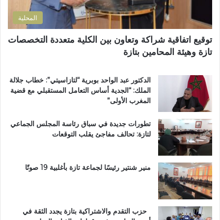
ل
اً
ي
ت
خ
المحلية
ر
ا
ا
ص
توقيع اتفاقية شراكة وتعاون بين الكلية متعددة التخصصات
ب
اً
تازة وهيئة المحامين بتازة
ي
ب
ة
م
ت
غ
الدكتور عبد الواحد بوبرية “لتازاسيتي”: خطاب جلالة
ت
ا
الملك: “الجدية أساس التعامل المستقبلي مع قضية
و
ر
المغرب الأولى”
ج
ب
ب
ة
تطورات جديدة في سباق رئاسة المجلس الجماعي
و
ا
لتازة: تحالف مفاجئ يقلب التوقعات
س
ل
ا
ع
م
ا
ا
ل
منير شنتير رئيسًا لجماعة تازة بأغلبية 19 صوتًا
ل
م
ا
ل
س
ت
ت
ع
حزب التقدم والاشتراكية بتازة يجدد الثقة في
ح
ز