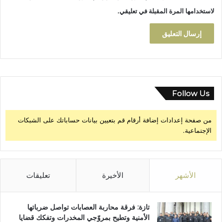
ب
لاستخدامها المرة المقبلة في تعليقي.
س
ب
ب
ل
س
ع
ا
ت
Follow Us
و
ل
من صفحة إعدادات إضافة أرقام قم بتعيين بيانات حساباتك على الشبكات
د
الإجتماعية.
غ
ا
ت
ق
ا
الأشهر
الأخيرة
تعليقات
ت
ل
ة
تازة: فرقة محاربة العصابات تواصل ضرباتها
الأمنية وتطيح بمروّجي المخدرات وتفكك قضايا