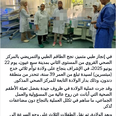
ر
ي
د
ا
إ
ل
ك
ت
ر
في إنجاز طبي متميز، نجح الطاقم الطبي والتمريضي بالمركز
و
الصحي القروي من المستوى الثاني بمدينة سبع عيون، يوم 22
ن
يونيو 2025، في الإشراف بنجاح على ولادة توأم ثلاثي خدج
ي
(مبتسرين) لسيدة تبلغ من العمر 39 سنة، تنحدر من منطقة
ا
دندون، وذلك بدار الولادة التابعة للمركز الصحي المذكور.
وقد جرت عملية الولادة في ظروف جيدة بفضل تعبئة الأطقم
الصحية التي أبانت عن روح عالية من المسؤولية والعمل
الجماعي، ما ساهم في تكلل العملية بالنجاح دون مضاعفات
تُذكر.
وبعد الولادة، تم نقل الطفلات الثلاث على وجه السرعة إلى