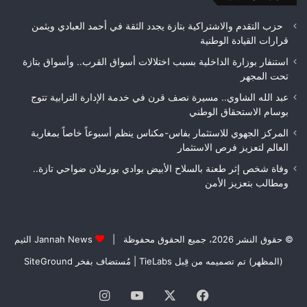
حزب التقدم والاشتراكية بتازة يجدد الثقة في أحمد العبادي ويثمن
قرارات القيادة الوطنية
استنفار بوزارة الداخلية بسبب اختلالات أسواق القرب.. وأسواق بتازة
تحت المجهر
عبد الله الشاوي.. مسيرة نصف قرن في خدمة الإدارة الترابية تتوج
بوسام الاستحقاق الوطني
المركز الجهوي للاستثمار بفاس-مكناس ينظم أسبوعاً خاصاً بمغاربة
العالم لتعزيز فرص الاستثمار
وفاة شخص إثر طعنة بالسلاح الأبيض بوادي بوزملان ضواحي تازة..
ومطالب بتعزيز الأمن
© حقوق النشر 2026، جميع الحقوق محفوظة |
Jannah News الثيم
(المظهر) تم تصميمه من قِبل TieLabs
| مُستضاف بفخر
SiteGround
فيسبوك
‫X
‫YouTube
انستقرام