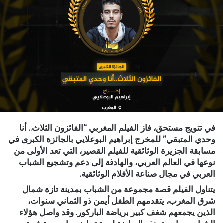
ب
ر
ي
د
ا
إ
ل
ك
ت
ر
في تتويج مستحق، فاز الفيلم المغربي
“الفائزون الثلاث.. أنا
و
وحدي المتبقي”
للمخرج
إبراهيم البوعلايي
بالجائزة الكبرى في
ن
مسابقة الجزيرة الوثائقية للفيلم القصير
، التي تعد الأولى من
ي
نوعها في العالم العربي، والهادفة إلى دعم وتشجيع الشباب
ا
العربي في مجال صناعة الأفلام الوثائقية.
يتناول الفيلم قصة مجموعة من الشباب بمدينة
تازة
شمال
شرق المغرب، يتقدمهم الطفل
أيمن
ذو الثماني سنوات،
الذين يجمعهم شغف كبير برياضة
الباركور
. وقد واصل هؤلاء