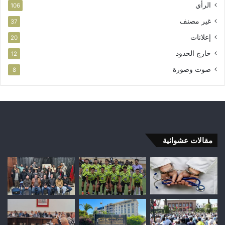
الرأي
106
غير مصنف
37
إعلانات
20
خارج الحدود
12
صوت وصورة
8
مقالات عشوائية