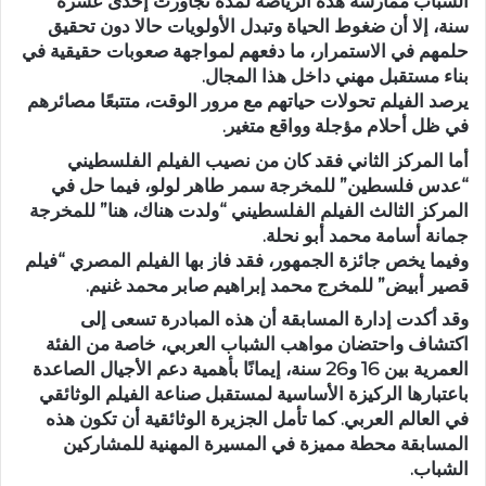
الشباب ممارسة هذه الرياضة لمدة تجاوزت إحدى عشرة
سنة، إلا أن ضغوط الحياة وتبدل الأولويات حالا دون تحقيق
حلمهم في الاستمرار، ما دفعهم لمواجهة صعوبات حقيقية في
بناء مستقبل مهني داخل هذا المجال.
يرصد الفيلم تحولات حياتهم مع مرور الوقت، متتبعًا مصائرهم
في ظل أحلام مؤجلة وواقع متغير.
أما
المركز الثاني
فقد كان من نصيب الفيلم الفلسطيني
“عدس فلسطين”
للمخرجة
سمر طاهر لولو
، فيما حل في
المركز الثالث
الفيلم الفلسطيني
“ولدت هناك، هنا”
للمخرجة
جمانة أسامة محمد أبو نحلة
.
وفيما يخص
جائزة الجمهور
، فقد فاز بها الفيلم المصري
“فيلم
قصير أبيض”
للمخرج
محمد إبراهيم صابر محمد غنيم
.
وقد أكدت إدارة المسابقة أن هذه المبادرة تسعى إلى
اكتشاف واحتضان مواهب الشباب العربي، خاصة من الفئة
العمرية بين
16 و26 سنة
، إيمانًا بأهمية دعم الأجيال الصاعدة
باعتبارها الركيزة الأساسية لمستقبل صناعة الفيلم الوثائقي
في العالم العربي. كما تأمل الجزيرة الوثائقية أن تكون هذه
المسابقة محطة مميزة في المسيرة المهنية للمشاركين
الشباب.