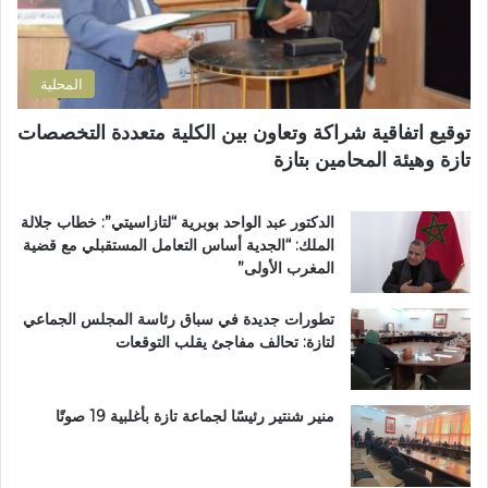
و
ا
ا
ن
ح
ل
ي
ا
إ
المحلية
ل
ق
ط
ل
توقيع اتفاقية شراكة وتعاون بين الكلية متعددة التخصصات
ر
ي
تازة وهيئة المحامين بتازة
ي
م
ق
ي
ب
ب
الدكتور عبد الواحد بوبرية “لتازاسيتي”: خطاب جلالة
ج
ت
الملك: “الجدية أساس التعامل المستقبلي مع قضية
م
ا
المغرب الأولى”
ا
ز
ع
ة
تطورات جديدة في سباق رئاسة المجلس الجماعي
ة
لتازة: تحالف مفاجئ يقلب التوقعات
ب
ن
ي
ل
منير شنتير رئيسًا لجماعة تازة بأغلبية 19 صوتًا
ن
ت