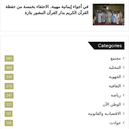
في أجواء إيمانية مهيبة.. الاحتفاء بخمسة من حفظة
القرآن الكريم بدار القرآن المشور بتازة
Categories
مجتمع
585
المحلية
486
الجهوية
336
الثقافية
278
رياضة
247
الوطن الآن
221
الاقتصادية والقانونية
131
حوادث
126