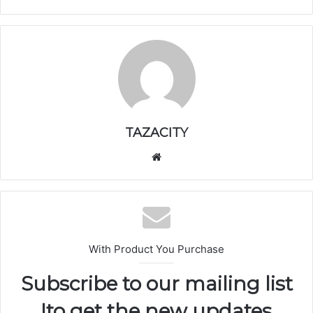
TAZACITY
موق
ع
الوي
ب
With Product You Purchase
Subscribe to our mailing list
to get the new updates!