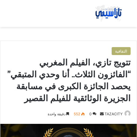
بحث عن
الق
الثقافية
تتويج تازي، الفيلم المغربي
“الفائزون الثلاث.. أنا وحدي المتبقي”
يحصد الجائزة الكبرى في مسابقة
الجزيرة الوثائقية للفيلم القصير
TAZACITY
أ
0
552
دقيقة واحدة
ر
س
ل