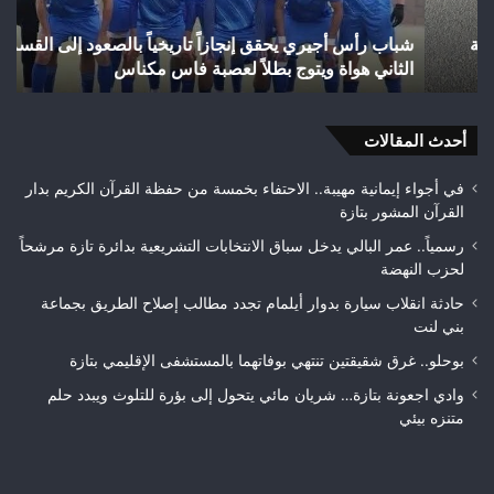
بالصعود
تاز
إلى
بعد
شباب رأس أجيري يحقق إنجازاً تاريخياً بالصعود إلى القسم
القسم
احت
الثاني هواة ويتوج بطلاً لعصبة فاس مكناس
ه
الثاني
24
هواة
هكتا
ويتوج
من
بطلاً
أحدث المقالات
الغ
لعصبة
الغ
فاس
في أجواء إيمانية مهيبة.. الاحتفاء بخمسة من حفظة القرآن الكريم بدار
مكناس
القرآن المشور بتازة
رسمياً.. عمر البالي يدخل سباق الانتخابات التشريعية بدائرة تازة مرشحاً
لحزب النهضة
حادثة انقلاب سيارة بدوار أيلمام تجدد مطالب إصلاح الطريق بجماعة
بني لنت
بوحلو.. غرق شقيقتين تنتهي بوفاتهما بالمستشفى الإقليمي بتازة
وادي اجعونة بتازة… شريان مائي يتحول إلى بؤرة للتلوث ويبدد حلم
متنزه بيئي