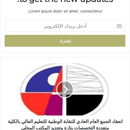
Lorem ipsum dolor sit amet, consectetur.
أ
د
خ
ل
ب
ر
ي
د
ا
ك
ن
ا
ع
ل
ق
إ
ا
ل
د
ك
ا
ت
ل
ر
ج
و
م
انعقاد الجمع العام العادي للنقابة الوطنية للتعليم العالي بالكلية
ن
ع
متعددة التخصصات بتازة وتجديد المكتب المحلي