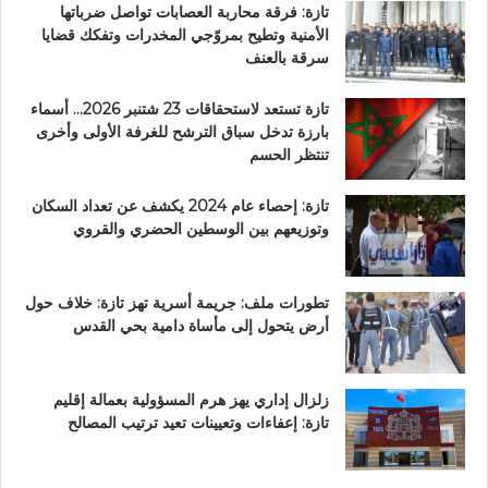
تازة: فرقة محاربة العصابات تواصل ضرباتها
الأمنية وتطيح بمروّجي المخدرات وتفكك قضايا
سرقة بالعنف
تازة تستعد لاستحقاقات 23 شتنبر 2026… أسماء
بارزة تدخل سباق الترشح للغرفة الأولى وأخرى
تنتظر الحسم
تازة: إحصاء عام 2024 يكشف عن تعداد السكان
وتوزيعهم بين الوسطين الحضري والقروي
تطورات ملف: جريمة أسرية تهز تازة: خلاف حول
أرض يتحول إلى مأساة دامية بحي القدس
زلزال إداري يهز هرم المسؤولية بعمالة إقليم
تازة: إعفاءات وتعيينات تعيد ترتيب المصالح