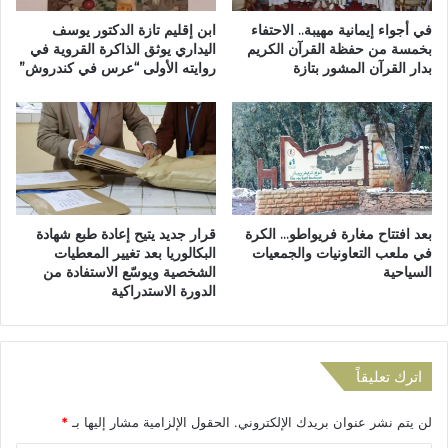
ط
ز
ن
ة
في أجواء إيمانية مهيبة.. الاحتفاء
ابن إقليم تازة الدكتور يوسف
ي
بخمسة من حفظة القرآن الكريم
اليداري يوثق الذاكرة القروية في
:
بدار القرآن المشور بتازة
روايته الأولى “عرس في كندروش”
ة
ت
ل
و
ل
ق
ت
ي
ع
ف
ل
ا
ي
ل
م
ج
بعد افتتاح مغارة فريواطو… الكرة
قرار جديد يتيح إعادة طبع شهادة
ا
ا
في ملعب التعاونيات والجمعيات
البكالوريا بعد تغيير المعطيات
ل
ن
السياحية
الشخصية ويوسّع الاستفادة من
ع
ي
الدورة الاستدراكية
ا
ب
ل
ع
ي
د
ب
ت
اترك تعليقاً
ا
ح
ل
ر
لن يتم نشر عنوان بريدك الإلكتروني.
الحقول الإلزامية مشار إليها بـ
*
ك
ي
ل
ا