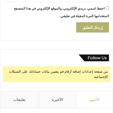
و
ت
احفظ اسمي، بريدي الإلكتروني، والموقع الإلكتروني في هذا المتصفح
ج
لاستخدامها المرة المقبلة في تعليقي.
د
ي
د
ا
ل
م
ك
ت
Follow Us
ب
ا
من صفحة إعدادات إضافة أرقام قم بتعيين بيانات حساباتك على الشبكات
ل
الإجتماعية.
م
ح
ل
ي
الأشهر
الأخيرة
تعليقات