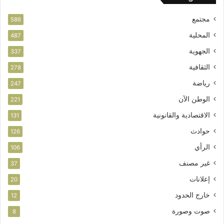
ب
مجتمع
ت
586
ا
المحلية
487
ز
الجهوية
ة
337
الثقافية
278
رياضة
247
الوطن الآن
221
الاقتصادية والقانونية
131
حوادث
126
الرأي
106
غير مصنف
37
إعلانات
20
خارج الحدود
12
صوت وصورة
8