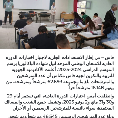
ر
ي
د
ا
إ
ل
ك
ت
ر
فاس – في إطار الاستعدادات الجارية لاجتياز اختبارات الدورة
و
العادية للامتحان الوطني الموحد لنيل شهادة الباكالوريا برسم
ن
الموسم الدراسي 2024-2025، أعلنت الأكاديمية الجهوية
ي
للتربية والتكوين لجهة فاس مكناس أن عدد المترشحين
ا
والمترشحات بلغ ما مجموعه 62.693 مترشحاً ومترشحة، من
بينهم 16.148 مترشحاً حراً.
وانطلقت أمس اختبارات الدورة العادية، التي تستمر أيام 29
و30 و31 ماي و2 يونيو 2025، وتشمل جميع الشعب والمسالك
المعتمدة، سواء بالنسبة للمترشحين الرسميين أو الأحرار.
وبلغ عدد المترشحين الرسميين 46.545 مترشحاً ومترشحة،