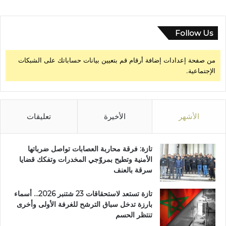
ن
م
ي
Follow Us
ة
ا
من صفحة إعدادات إضافة أرقام قم بتعيين بيانات حساباتك على الشبكات
ل
الإجتماعية.
ب
ش
ر
ي
ة
الأشهر
الأخيرة
تعليقات
تازة: فرقة محاربة العصابات تواصل ضرباتها
الأمنية وتطيح بمروّجي المخدرات وتفكك قضايا
سرقة بالعنف
تازة تستعد لاستحقاقات 23 شتنبر 2026… أسماء
بارزة تدخل سباق الترشح للغرفة الأولى وأخرى
تنتظر الحسم