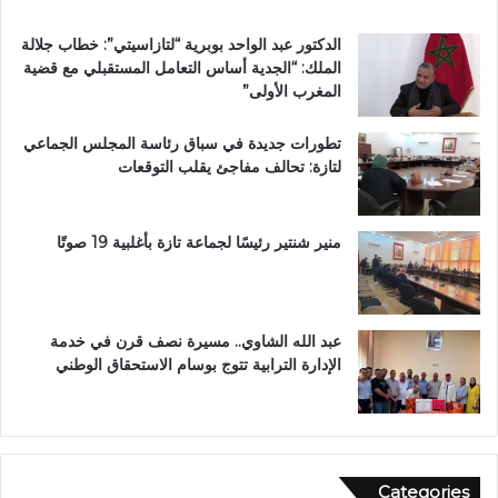
ز
ا
ة
ل
الدكتور عبد الواحد بوبرية “لتازاسيتي”: خطاب جلالة
.
ك
الملك: “الجدية أساس التعامل المستقبلي مع قضية
.
ر
المغرب الأولى”
و
ي
م
م
تطورات جديدة في سباق رئاسة المجلس الجماعي
ط
ب
لتازة: تحالف مفاجئ يقلب التوقعات
ا
د
ل
ا
ب
ر
ب
ا
منير شنتير رئيسًا لجماعة تازة بأغلبية 19 صوتًا
ت
ل
ع
ق
ز
ر
ي
آ
عبد الله الشاوي.. مسيرة نصف قرن في خدمة
ز
ن
الإدارة الترابية تتوج بوسام الاستحقاق الوطني
ا
ا
ل
ل
أ
م
م
ش
ن
و
Categories
ر