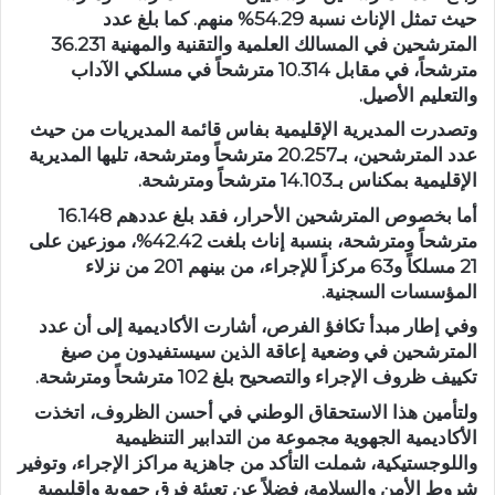
حيث تمثل الإناث نسبة 54.29% منهم. كما بلغ عدد
المترشحين في المسالك العلمية والتقنية والمهنية 36.231
مترشحاً، في مقابل 10.314 مترشحاً في مسلكي الآداب
والتعليم الأصيل.
وتصدرت المديرية الإقليمية بفاس قائمة المديريات من حيث
عدد المترشحين، بـ20.257 مترشحاً ومترشحة، تليها المديرية
الإقليمية بمكناس بـ14.103 مترشحاً ومترشحة.
أما بخصوص المترشحين الأحرار، فقد بلغ عددهم 16.148
مترشحاً ومترشحة، بنسبة إناث بلغت 42.42%، موزعين على
21 مسلكاً و63 مركزاً للإجراء، من بينهم 201 من نزلاء
المؤسسات السجنية.
وفي إطار مبدأ تكافؤ الفرص، أشارت الأكاديمية إلى أن عدد
المترشحين في وضعية إعاقة الذين سيستفيدون من صيغ
تكييف ظروف الإجراء والتصحيح بلغ 102 مترشحاً ومترشحة.
ولتأمين هذا الاستحقاق الوطني في أحسن الظروف، اتخذت
الأكاديمية الجهوية مجموعة من التدابير التنظيمية
واللوجستيكية، شملت التأكد من جاهزية مراكز الإجراء، وتوفير
شروط الأمن والسلامة، فضلاً عن تعبئة فرق جهوية وإقليمية