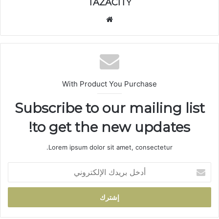
TAZACITY
موق
ع
الوي
ب
With Product You Purchase
Subscribe to our mailing list
to get the new updates!
Lorem ipsum dolor sit amet, consectetur.
أ
د
خ
ل
ب
ر