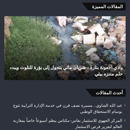
المقالات المميزة
اختلالات
شب
تثير
رأ
استياء
أجي
الساكنة
يح
بعد
إنجا
تهيئة
تاري
شوارع
بال
وأزقة
إلى
اختلالات تثير استياء الساكنة بعد تهيئة شوارع وأزقة بمدينة
ش
بمدينة
الق
تازة.. مطالب بمراقبة جودة الأشغال قبل التسلم النهائي
ا
تازة..
الث
مطالب
هوا
بمراقبة
ويت
جودة
أحدث المقالات
بطلا
الأشغال
لعص
قبل
فا
عبد الله الشاوي.. مسيرة نصف قرن في خدمة الإدارة الترابية تتوج
التسلم
مك
بوسام الاستحقاق الوطني
النهائي
المركز الجهوي للاستثمار بفاس-مكناس ينظم أسبوعاً خاصاً بمغاربة
العالم لتعزيز فرص الاستثمار