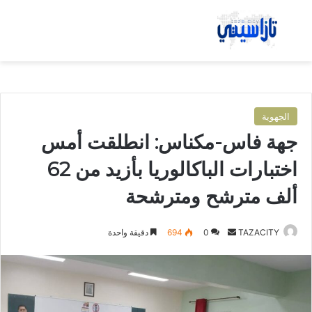
بحث عن
الق
الجهوية
جهة فاس-مكناس: انطلقت أمس
اختبارات الباكالوريا بأزيد من 62
ألف مترشح ومترشحة
TAZACITY
أ
0
694
دقيقة واحدة
ر
س
ل
ب