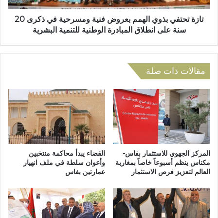
ب
ي
أ
ب
تازة تحتفي بذوي الهمم بعروض فنية ومسرحية في ذكرى 20
ج
ذ
سنة على انطلاق المبادرة الوطنية للتنمية البشرية
و
و
ب
ي
ة
ا
ا
ل
مقالات ذات صلة
م
ه
ت
م
ح
م
ا
ب
ن
ع
ا
ر
ت
و
ا
ض
المركز الجهوي للاستثمار بفاس-
القضاء يبدأ محاكمة منتخبين
ل
ف
مكناس ينظم أسبوعاً خاصاً بمغاربة
وأعوان سلطة في ملف انهيار
ب
العالم لتعزيز فرص الاستثمار
عمارتين بفاس
ن
ك
ي
ا
ة
ل
و
و
م