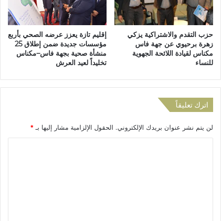
ر
س
ي
ر
ا
ح
حزب التقدم والاشتراكية يزكي
إقليم تازة يعزز عرضه الصحي بأربع
ع
ي
زهرة برحيوي عن جهة فاس
مؤسسات جديدة ضمن إطلاق 25
ب
ة
مكناس لقيادة اللائحة الجهوية
منشأة صحية بجهة فاس–مكناس
ر
ف
للنساء
تخليداً لعيد العرش
"
ي
و
ذ
ا
ك
ت
ر
اترك تعليقاً
س
ى
ا
2
لن يتم نشر عنوان بريدك الإلكتروني.
الحقول الإلزامية مشار إليها بـ
*
ب
0
"
س
ا
ن
ل
ة
ع
ت
ل
ع
ى
ا
ل
ن
ي