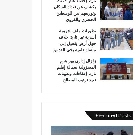
تازة: إحصاء عام 2024
يكشف عن تعداد السكان
وتوزيعهم بين الوسطين
الحضري والقروي
تطورات ملف: جريمة
أسرية تهز تازة: خلاف
حول أرض يتحول إلى
مأساة دامية بحي القدس
زلزال إداري يهز هرم
المسؤولية بعمالة إقليم
تازة: إعفاءات وتعيينات
تعيد ترتيب المصالح
Featured Posts
ب
و
و
ا