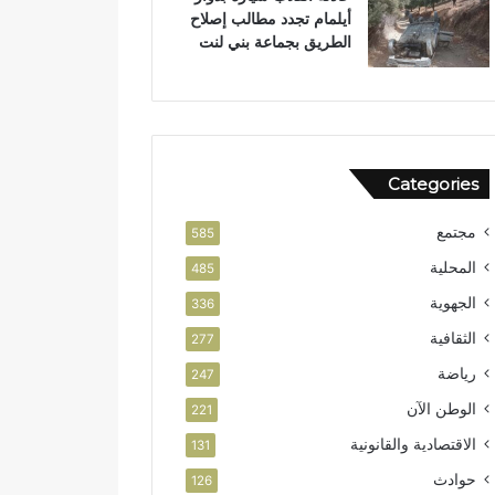
أيلمام تجدد مطالب إصلاح
الطريق بجماعة بني لنت
Categories
مجتمع
585
المحلية
485
الجهوية
336
الثقافية
277
رياضة
247
الوطن الآن
221
الاقتصادية والقانونية
131
حوادث
126