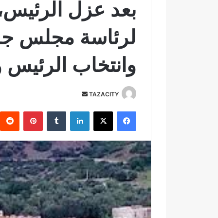
بعد عزل الرئيس، 
لرئاسة مجلس جم
وانتخاب الرئيس و
TAZACITY
أ
ر
فيسبوك
‫X
لينكدإن
‏Tumblr
بينتيريست
س
ل
ب
ر
ي
د
ا
إ
ل