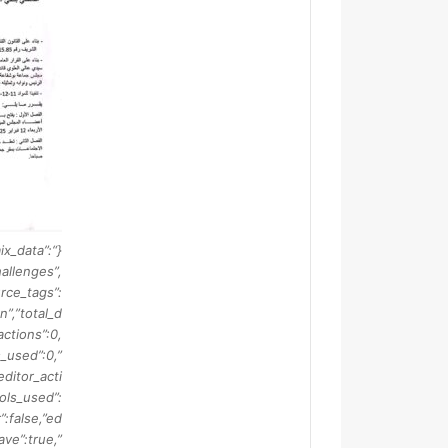
ن
ة
ب
ع
د
ت
ه
ي
ئ
ة
ش
و
mix_data”:
ا
hallenges”,
ر
rce_tags”:
ع
n”,”total_d
و
actions”:0,
أ
_used”:0,”
ز
ditor_acti
ق
ools_used”:
ة
”:false,”ed
ب
ave”:true,”