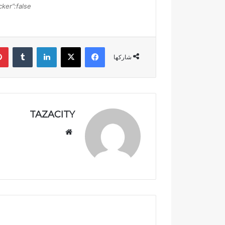
م
ker”:false}
د
ي
ن
ة
فيسبوك
‫X
لينكدإن
‏Tumblr
ت
شاركها
ا
ز
ة
.
.
TAZACITY
م
ط
موق
ا
ع
ل
الوي
ب
ب
ب
م
ر
ا
ق
ب