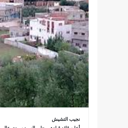
ك
ت
ر
و
ن
ي
ا
نجيب التشيش
ا
خ