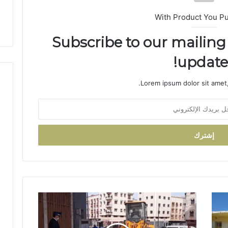
With Product You P
Subscribe to our mailing 
updates
Lorem ipsum dolor sit amet,
م
ط
ا