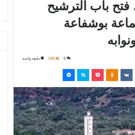
فتح باب الترشيح
اعة بوشفاعة
نوابه
0
589
دقيقة واحدة
‏Reddit
‏VKontakte
Odnoklassniki
‫Pocket
سكايب
ماسنجر