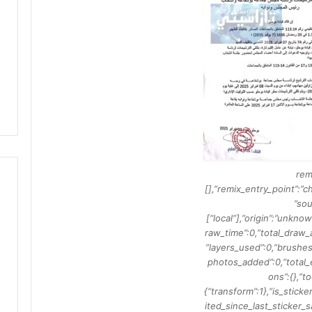
ل
م
ا
م
ت
ج
د
د
م
ط
ا
ل
{“re
ب
[],”remix_entry_point”:”c
إ
”sou
ص
[“local”],”origin”:”unknow
ل
raw_time”:0,”total_draw_
ا
”layers_used”:0,”brushes
ح
photos_added”:0,”total_e
ا
ons”:{},”t
ل
{“transform”:1},”is_sticker
ط
ited_since_last_sticker_s