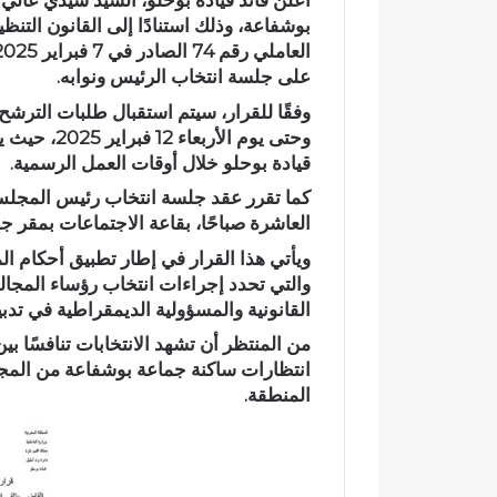
أعلن قائد قيادة بوحلو، السيد سيدي عال
ت
ل
ا
على جلسة انتخاب الرئيس ونوابه.
ل
اختلالات تثير
ا
تهيئة شوارع و
وحتى يوم ال
ت
مطالب بمراق
قيادة بوحلو خلال أوقات العمل الرسمية.
ت
التسلم النها
ث
ي
العاشرة صباحًا، بقاعة الاجتماعات بمقر
ر
ا
س
والتي تحدد إجراءات انتخاب رؤساء المجا
ت
القانونية والمسؤولية الديمقراطية في تدب
ي
من المنتظر أن تشهد الانتخابات تنافسًا 
ا
انتظارات ساكنة جماعة بوشفاعة من المجلس 
ء
المنطقة.
ا
ل
س
ا
ك