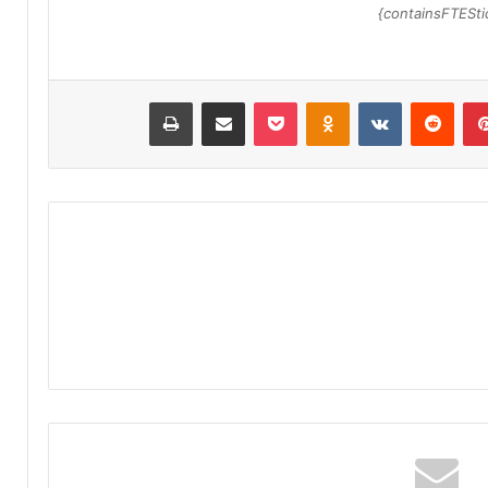
ر
containsFTEStic
ي
ق
ب
ج
بينتيريست
‏Reddit
‏VKontakte
Odnoklassniki
‫Pocket
مشاركة عبر البريد
طباعة
م
ا
ع
ة
ب
ن
ي
ل
ن
ت