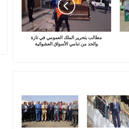
ل
ب
ب
ت
ح
ر
ي
مطالب بتحرير الملك العمومي في تازة
ر
والحد من تنامي الأسواق العشوائية
ا
ل
م
ل
ك
ا
ل
ع
م
و
م
ي
ف
ي