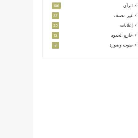
الرأي
106
غير مصنف
37
إعلانات
20
خارج الحدود
12
صوت وصورة
8