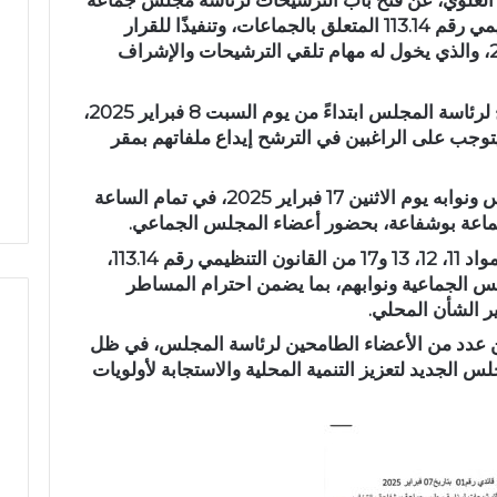
ي العلوي، عن فتح باب الترشيحات لرئاسة مجلس جماعة
د
بوشفاعة، وذلك استنادًا إلى القانون التنظيمي رقم 113.14 المتعلق بالجماعات، وتنفيذًا للقرار
ث
العاملي رقم 74 الصادر في 7 فبراير 2025، والذي يخول له مهام تلقي الترشيحات والإشراف
ة
ا
 استياء الساكنة بعد
وفقًا للقرار، سيتم استقبال طلبات الترشح لرئاسة المجلس ابتداءً من يوم السبت 8 فبراير 2025،
ن
أزقة بمدينة تازة..
حادثة انقلاب سيارة بدوار أيلمام
أربعاء 12 فبراير 2025، حيث يتوجب على الراغبين في الترشح إيداع ملفاتهم بمقر
ق
بة جودة الأشغال قبل
تجدد مطالب إصلاح الطريق
ل
ئي
بجماعة بني لنت
ا
كما تقرر عقد جلسة انتخاب رئيس المجلس ونوابه يوم الاثنين 17 فبراير 2025، في تمام الساعة
ب
 جماعة بوشفاعة، بحضور أعضاء المجلس الجماعي.
س
ويأتي هذا القرار في إطار تطبيق أحكام المواد 11، 12، 13 و17 من القانون التنظيمي رقم 113.14،
ي
ا
لس الجماعية ونوابهم، بما يضمن احترام المساطر
ر
ير الشأن المحلي.
ة
بين عدد من الأعضاء الطامحين لرئاسة المجلس، في ظل
ب
الجديد لتعزيز التنمية المحلية والاستجابة لأولويات
د
و
ا
ر
أ
ي