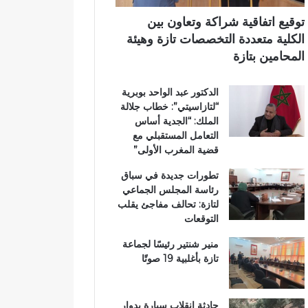
ي
ي
ي
م
ب
توقيع اتفاقية شراكة وتعاون بين
ي
د
الكلية متعددة التخصصات تازة وهيئة
ب
د
المحامين بتازة
ت
ح
ا
ل
الدكتور عبد الواحد بوبرية
ز
م
“لتازاسيتي”: خطاب جلالة
ة
م
الملك: “الجدية أساس
ت
التعامل المستقبلي مع
ن
قضية المغرب الأولى”
ز
ه
تطورات جديدة في سباق
ب
رئاسة المجلس الجماعي
ي
لتازة: تحالف مفاجئ يقلب
ئ
التوقعات
ي
منير شنتير رئيسًا لجماعة
تازة بأغلبية 19 صوتًا
حادثة انقلاب سيارة بدوار