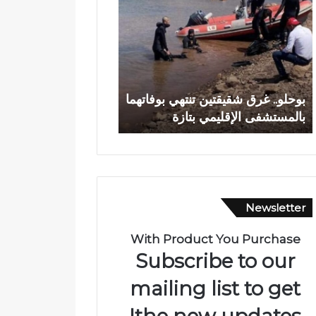
ح
د
ل
ي
و
ا
.
ج
.
ع
وادي اجعونة بتازة… ش
غ
و
بوحلو.. غرق شقيقتين تنتهي بوفاتهما
يتحول إلى بؤرة للتلوث
ر
ن
بالمستشفى الإقليمي بتازة
متنزه بيئي
ق
ة
ش
ب
ق
ت
ي
ا
ق
ز
ت
ة
Newsletter
ي
…
ن
ش
ت
ر
With Product You Purchase
ن
ي
Subscribe to our
ت
ا
ه
ن
mailing list to get
ي
م
the new updates!
ب
ا