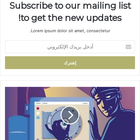
Subscribe to our mailing list
to get the new updates!
Lorem ipsum dolor sit amet, consectetur.
أ
د
خ
ل
ب
ر
ي
د
ت
ك
ا
ا
ز
ل
ة
إ
:
ل
ت
ك
و
ت
ق