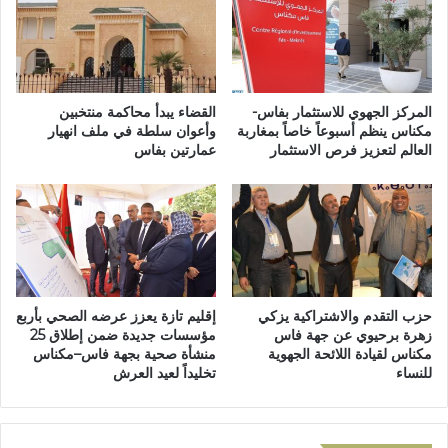
ة
ا
ا
ق
ل
أ
أ
ش
م
غ
ا
ا
المركز الجهوي للاستثمار بفاس-
القضاء يبدأ محاكمة منتخبين
ن
ل
مكناس ينظم أسبوعاً خاصاً بمغاربة
وأعوان سلطة في ملف انهيار
ة
العالم لتعزيز فرص الاستثمار
عمارتين بفاس
ب
و
ن
ا
ا
س
ء
ت
و
ر
ح
ج
د
ا
ة
حزب التقدم والاشتراكية يزكي
إقليم تازة يعزز عرضه الصحي بأربع
ع
ل
زهرة برحيوي عن جهة فاس
مؤسسات جديدة ضمن إطلاق 25
م
ت
مكناس لقيادة اللائحة الجهوية
منشأة صحية بجهة فاس–مكناس
ب
س
للنساء
تخليداً لعيد العرش
ل
و
غ
ي
م
ق
ا
ا