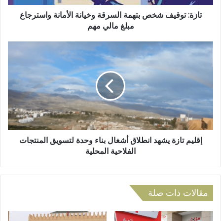
ر
ي
و
ف
تازة: توقيف شخص بتهمة السرقة وخيانة الأمانة واسترجاع
ن
ش
مبلغ مالي مهم
ي
خ
ص
إ
ب
ق
ت
ل
ه
ي
م
م
ة
ت
ا
ا
ل
ز
س
ة
ر
ي
إقليم تازة يشهد انطلاق أشغال بناء وحدة لتسويق المنتجات
ق
ش
الفلاحية المحلية
ة
ه
و
د
خ
ا
ي
ن
مقالات ذات صلة
ا
ط
ن
ل