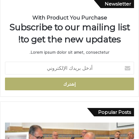
.
Newsletter
.
م
With Product You Purchase
س
Subscribe to our mailing list
ي
ر
to get the new updates!
ة
ن
Lorem ipsum dolor sit amet, consectetur.
ص
ف
أ
ق
د
ر
خ
ن
ل
ف
ب
ي
ر
خ
ي
د
د
Popular Posts
م
ك
ة
ا
ا
ل
ل
إ
إ