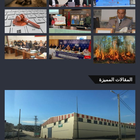
المقالات المميزة
وفاة
شخص
إثر
طعنة
بالسلاح
الأبيض
بوادي
بوزملان