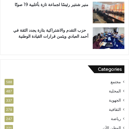
ا
منير شنتير رئيسًا لجماعة تازة بأغلبية 19 صوتًا
ل
ا
س
ت
حزب التقدم والاشتراكية بتازة يجدد الثقة في
ح
أحمد العبادي ويثمن قرارات القيادة الوطنية
ق
ا
ق
ا
ل
Categories
و
ط
مجتمع
ن
588
ي
المحلية
487
الجهوية
337
الثقافية
278
رياضة
247
الوطن الآن
221