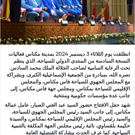
د
ا
إ
ل
ك
ت
ر
انطلقت يوم الثلاثاء 3 ديسمبر 2024 بمدينة مكناس فعاليات
و
النسخة السادسة من المنتدى الدولي للسياحة، الذي ينظم
ن
تحت الرعاية السامية لصاحب الجلالة الملك محمد السادس
ي
نصره الله، بمبادرة من الجمعية الإسماعيلية الكبرى، وبشراكة
ا
مع المجلس الجهوي للسياحة فاس مكناس، والمجلس
الإقليمي للسياحة بمكناس، ومجلس جهة فاس مكناس، إلى
جانب عدة مؤسسات حكومية ومنتخبة.
شهد حفل الافتتاح حضور السيد عبد الغني الصبار، عامل عمالة
مكناس، إلى جانب السيد رئيس المجلس الجهوي للسياحة،
والسيد رئيس المجلس الإقليمي للسياحة بمكناس، والسيدة
حكيمة بلقساوي، نائبة رئيس مجلس الجهة المكلفة بالتنمية
السياحية. كما عرف الحدث مشاركة القنصلية العامة