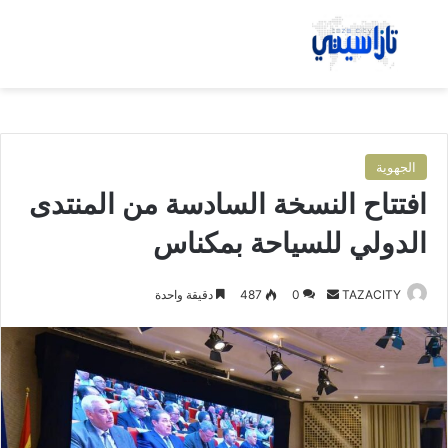
بحث عن
الق
الجهوية
افتتاح النسخة السادسة من المنتدى
الدولي للسياحة بمكناس
TAZACITY
أ
0
487
دقيقة واحدة
ر
س
ل
ب
ر
ي