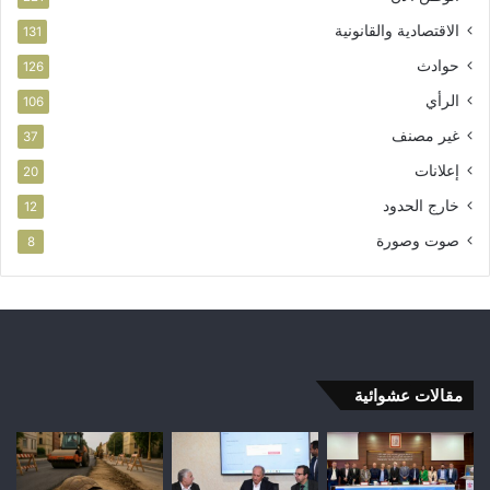
الاقتصادية والقانونية
131
حوادث
126
الرأي
106
غير مصنف
37
إعلانات
20
خارج الحدود
12
صوت وصورة
8
مقالات عشوائية