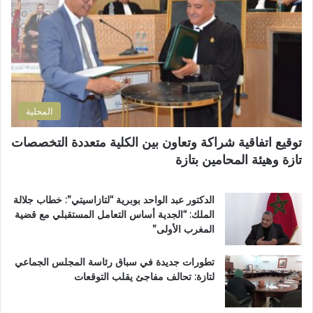
ل
د
ك
ا
ت
ر
ر
ة
و
ا
ن
ل
ي
ت
المحلية
ر
ا
توقيع اتفاقية شراكة وتعاون بين الكلية متعددة التخصصات
ب
تازة وهيئة المحامين بتازة
ي
ة
ت
الدكتور عبد الواحد بوبرية “لتازاسيتي”: خطاب جلالة
ت
الملك: “الجدية أساس التعامل المستقبلي مع قضية
و
المغرب الأولى”
ج
ب
تطورات جديدة في سباق رئاسة المجلس الجماعي
و
لتازة: تحالف مفاجئ يقلب التوقعات
س
ا
م