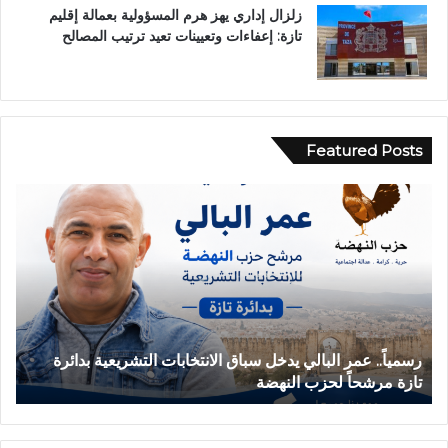
زلزال إداري يهز هرم المسؤولية بعمالة إقليم
تازة: إعفاءات وتعيينات تعيد ترتيب المصالح
Featured Posts
ح
ا
د
ث
ة
ا
ن
ق
تشريعية بدائرة
حادثة انقلاب سيارة بدوار أيلمام تجدد مطالب إص
ل
بجماعة بني لنت
ا
ب
س
ي