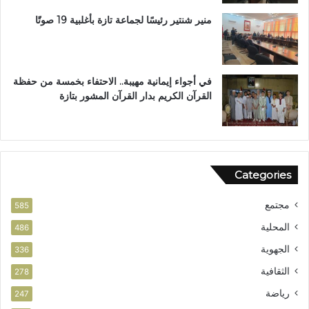
ي
ل
منير شنتير رئيسًا لجماعة تازة بأغلبية 19 صوتًا
ن
ت
في أجواء إيمانية مهيبة.. الاحتفاء بخمسة من حفظة
القرآن الكريم بدار القرآن المشور بتازة
Categories
مجتمع
585
المحلية
486
الجهوية
336
الثقافية
278
رياضة
247