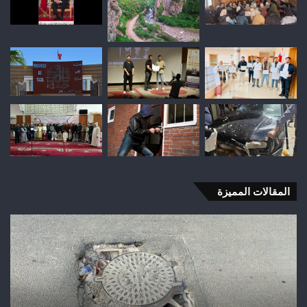
المقالات المميزة
شباب
رأس
أجيري
يحقق
إنجازاً
تاريخياً