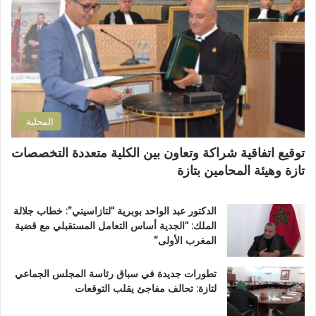
إ
ل
ل
ب
ك
إ
ت
ص
ر
ل
و
ا
ن
ح
ي
ا
المحلية
ل
ط
توقيع اتفاقية شراكة وتعاون بين الكلية متعددة التخصصات
ر
تازة وهيئة المحامين بتازة
ي
ق
ب
الدكتور عبد الواحد بوبرية “لتازاسيتي”: خطاب جلالة
ج
الملك: “الجدية أساس التعامل المستقبلي مع قضية
م
المغرب الأولى”
ا
ع
تطورات جديدة في سباق رئاسة المجلس الجماعي
ة
لتازة: تحالف مفاجئ يقلب التوقعات
ب
ن