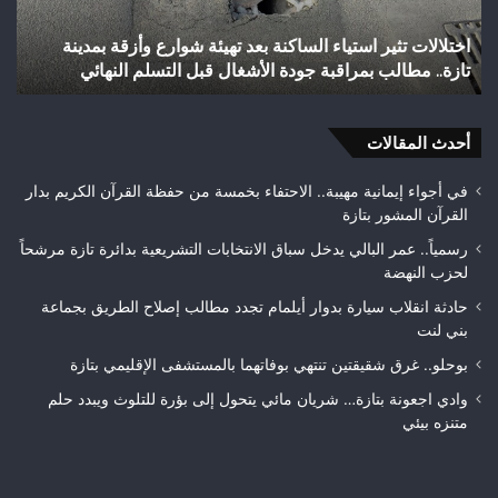
بالصعود
إلى
ارع وأزقة بمدينة
شباب رأس أجيري يحقق إنجازاً تاريخياً بالصعو
القسم
لتسلم النهائي
الثاني هواة ويتوج بطلاً لعصبة فاس مكناس
الثاني
هواة
ويتوج
أحدث المقالات
بطلاً
لعصبة
فاس
في أجواء إيمانية مهيبة.. الاحتفاء بخمسة من حفظة القرآن الكريم بدار
مكناس
القرآن المشور بتازة
رسمياً.. عمر البالي يدخل سباق الانتخابات التشريعية بدائرة تازة مرشحاً
لحزب النهضة
حادثة انقلاب سيارة بدوار أيلمام تجدد مطالب إصلاح الطريق بجماعة
بني لنت
بوحلو.. غرق شقيقتين تنتهي بوفاتهما بالمستشفى الإقليمي بتازة
وادي اجعونة بتازة… شريان مائي يتحول إلى بؤرة للتلوث ويبدد حلم
متنزه بيئي