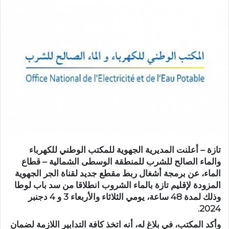
س
ل
ب
ر
ي
د
ا
إ
ل
ك
ت
ر
تازة – أعلنت المديرية الجهوية للمكتب الوطني للكهرباء
و
والماء الصالح للشرب للمنطقة الوسطى الشمالية – قطاع
ن
الماء، عن برمجة أشغال ربط مقطع جديد لقناة الجر الجهوية
ي
المزودة لإقليم تازة بالماء الشروب انطلاقا من سد باب لوطا
ا
وذلك لمدة 48 ساعة، يومي الثلاثاء والأربعاء 3 و 4 دجنبر
2024.
وأكد المكتب، في بلاغ له، أنه اتخذ كافة التدابير اللازمة لضمان