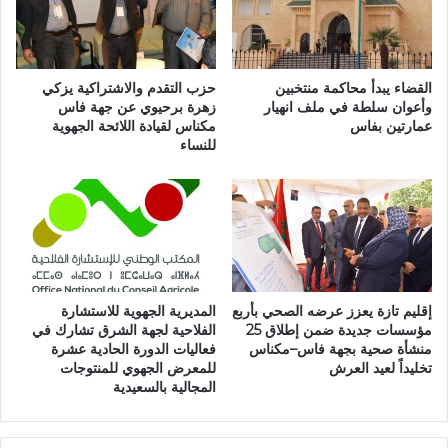
ط
ل
ا
ا
ل
ل
ض
ت
و
القضاء يبدأ محاكمة منتخبين
حزب التقدم والاشتراكية يزكي
ر
ء
وأعوان سلطة في ملف انهيار
زهرة برحيوي عن جهة فاس
ت
عمارتين بفاس
مكناس لقيادة اللائحة الجهوية
ع
للنساء
ي
ل
ب
ى
ب
أ
ي
د
ن
ا
ا
ء
ل
ا
ق
ل
إقليم تازة يعزز عرضه الصحي بأربع
المديرية الجهوية للاستشارة
د
ح
مؤسسات جديدة ضمن إطلاق 25
الفلاحية لجهة الشرق تشارك في
س
ك
منشأة صحية بجهة فاس–مكناس
فعاليات الدورة الحادية عشرة
ا
و
تخليداً لعيد العرش
للمعرض الجهوي للمنتوجات
ل
م
المجالية بالسعيدية
ت
ة
ا
و
ز
م