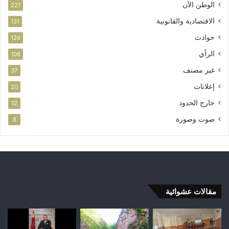
الوطن الآن
221
الاقتصادية والقانونية
131
حوادث
126
الرأي
106
غير مصنف
37
إعلانات
20
خارج الحدود
12
صوت وصورة
8
مقالات عشوائية