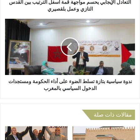
و
إ
التعادل الإيجابي يحسم مواجهة قمة أسفل الترتيب بين القدس
ن
ي
التازي وعمل بلقصيري
ي
ج
ا
ن
ب
د
ي
و
ي
ة
ح
س
س
ي
م
ا
م
س
و
ي
ا
ة
ندوة سياسية بتازة تسلط الضوء على أداء الحكومة ومستجدات
ج
ب
الدخول السياسي بالمغرب
ه
ت
ة
ا
ق
ز
م
ة
مقالات ذات صلة
ة
ت
أ
س
س
ل
ف