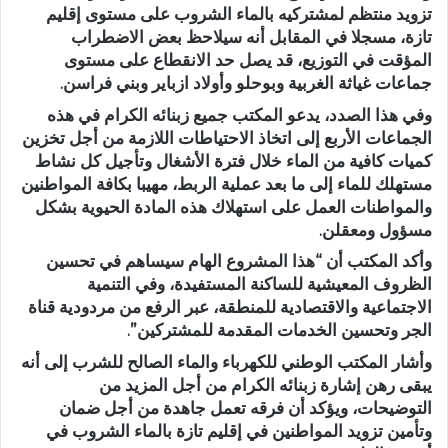
تزويد منتظم لمشتركيه بالماء الشروب على مستوى إقليم
تازة، مسجلا في المقابل أنه سيلاحظ بعض الاضطراب
المؤقت في التوزيع، قد يصل حد الانقطاع على مستوى
جماعات غياثة الغربية وبوحلو وأولاد ازباير وبني فراسن.
وفي هذا الصدد، يدعو المكتب جميع زبنائه الكرام في هذه
الجماعات الأربع إلى اتخاذ الاحتياطات اللازمة من أجل تخزين
كميات كافية من الماء خلال فترة الأشغال وتأجيل كل نشاط
مستهلك للماء إلى ما بعد عملية الربط، مهيبا بكافة المواطنين
والمواطنات العمل على استهلاك هذه المادة الحيوية بشكل
مسؤول ومعقلن.
وأكد المكتب أن “هذا المشروع الهام سيساهم في تحسين
الظروف المعيشية للساكنة المستفيدة، وفي التنمية
الاجتماعية والاقتصادية للمنطقة، عبر الرفع من مردودية قناة
الجر وتحسين الخدمات المقدمة للمشتركين”.
وأشار المكتب الوطني للكهرباء والماء الصالح للشرب إلى أنه
يبقى رهن إشارة زبنائه الكرام من أجل المزيد من
التوضيحات، ويؤكد أن فرقه تعمل جاهدة من أجل ضمان
وتأمين تزويد المواطنين في إقليم تازة بالماء الشروب في