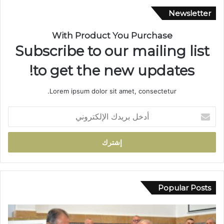
ا
Newsletter
ر
ة
With Product You Purchase
ب
Subscribe to our mailing list
د
و
to get the new updates!
ا
ر
Lorem ipsum dolor sit amet, consectetur.
أ
ي
أ
ل
د
م
خ
ا
ل
م
ب
ت
ر
ج
ي
د
د
Popular Posts
د
ك
م
ا
ط
ل
ا