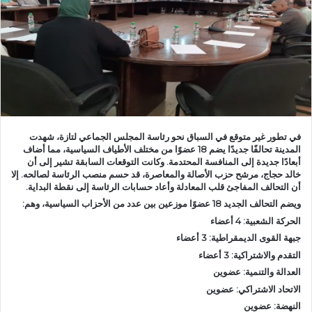
ر
ي
د
ا
إ
ل
ك
ت
في تطور غير متوقع في السباق نحو رئاسة المجلس الجماعي لتازة، شهدت
ر
المدينة تحالفًا جديدًا يضم 18 عضوًا من مختلف الأطياف السياسية، مما أضاف
و
أبعادًا جديدة إلى المنافسة المحتدمة. وكانت التوقعات السابقة تشير إلى أن
ن
خالد حجاج، مرشح حزب الأصالة والمعاصرة، قد حسم منصب الرئاسة لصالحه. إلا
أن التحالف المفاجئ قلب المعادلة وأعاد حسابات الرئاسة إلى نقطة البداية.
ي
ويضم التحالف الجديد 18 عضوًا موزعين بين عدد من الأحزاب السياسية، وهم:
ا
الحركة الشعبية: 4 أعضاء
جبهة القوى الديمقراطية: 3 أعضاء
التقدم والاشتراكية: 3 أعضاء
العدالة والتنمية: عضوين
الاتحاد الاشتراكي: عضوين
النهضة: عضوين