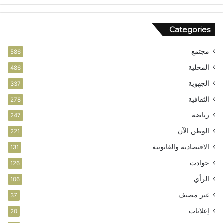
ش
ه
و
ض
Categories
ر
ة
ب
مجتمع
ت
586
ا
المحلية
486
ز
الجهوية
ة
337
الثقافية
278
رياضة
247
الوطن الآن
221
الاقتصادية والقانونية
131
حوادث
126
الرأي
106
غير مصنف
37
إعلانات
20