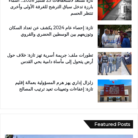
تازة تستعد لاستحقاقات 23 شتنبر 2026… أسماء
بارزة تدخل سباق الترشح للغرفة الأولى وأخرى
تنتظر الحسم
تازة: إحصاء عام 2024 يكشف عن تعداد السكان
وتوزيعهم بين الوسطين الحضري والقروي
تطورات ملف: جريمة أسرية تهز تازة: خلاف حول
أرض يتحول إلى مأساة دامية بحي القدس
زلزال إداري يهز هرم المسؤولية بعمالة إقليم
تازة: إعفاءات وتعيينات تعيد ترتيب المصالح
Featured Posts
ف
ر