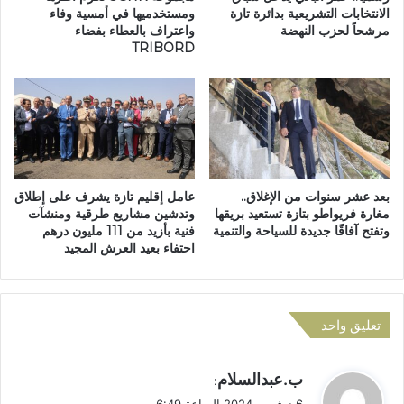
ت
ل
الانتخابات التشريعية بدائرة تازة
ومستخدميها في أمسية وفاء
ه
مرشحاً لحزب النهضة
واعتراف بالعطاء بفضاء
ع
TRIBORD
م
ر
ي
ض
ن
ي
آ
ن
خ
ظ
ر
م
ي
أ
ن
ن
بعد عشر سنوات من الإغلاق..
عامل إقليم تازة يشرف على إطلاق
ب
ش
مغارة فريواطو بتازة تستعيد بريقها
وتدشين مشاريع طرقية ومنشآت
ت
ط
وتفتح آفاقًا جديدة للسياحة والتنمية
فنية بأزيد من 111 مليون درهم
ه
ة
احتفاء بعيد العرش المجيد
م
م
م
و
ا
س
ل
ي
تعليق واحد
ي
ق
ة
ي
أ
ة
ي
ب.عبدالسلام
:
م
و
ق