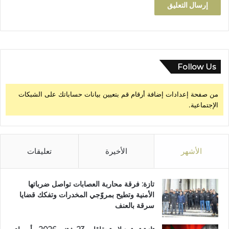
ت
ا
ل
خ
ا
ص
Follow Us
ة
ب
ت
من صفحة إعدادات إضافة أرقام قم بتعيين بيانات حساباتك على الشبكات
ا
الإجتماعية.
ز
ة
الأشهر
الأخيرة
تعليقات
تازة: فرقة محاربة العصابات تواصل ضرباتها
الأمنية وتطيح بمروّجي المخدرات وتفكك قضايا
سرقة بالعنف