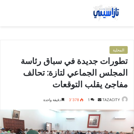
بحث عن
الق
المحلية
تطورات جديدة في سباق رئاسة
المجلس الجماعي لتازة: تحالف
مفاجئ يقلب التوقعات
TAZACITY
أ
1
3٬378
دقيقة واحدة
ر
س
ل
ب