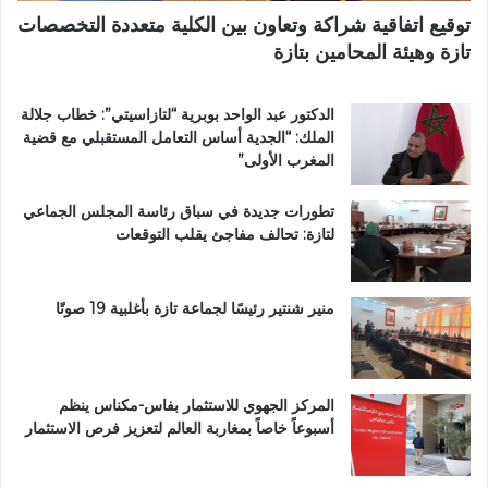
ر
ب
توقيع اتفاقية شراكة وتعاون بين الكلية متعددة التخصصات
آ
د
تازة وهيئة المحامين بتازة
ن
ا
ا
ئ
ل
ر
الدكتور عبد الواحد بوبرية “لتازاسيتي”: خطاب جلالة
ك
ة
الملك: “الجدية أساس التعامل المستقبلي مع قضية
ر
ت
المغرب الأولى”
ي
ا
م
ز
تطورات جديدة في سباق رئاسة المجلس الجماعي
ب
ة
لتازة: تحالف مفاجئ يقلب التوقعات
د
م
ا
ر
ر
ش
ا
ح
منير شنتير رئيسًا لجماعة تازة بأغلبية 19 صوتًا
ل
اً
ق
ل
ر
ح
آ
ز
المركز الجهوي للاستثمار بفاس-مكناس ينظم
ن
ب
أسبوعاً خاصاً بمغاربة العالم لتعزيز فرص الاستثمار
ا
ا
ل
ل
م
ن