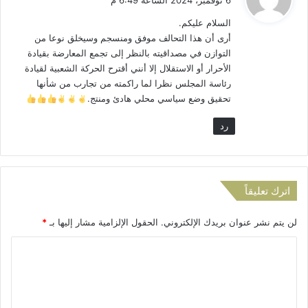
6 نوفمبر، 2024 الساعة 6:49 م
ا
م
و
م
س
السلام عليكم.
ل
ج
ر
أرى أن هذا التحالف موفق ومنسجم وسيخلق نوعا من
ن
ح
التوازن في مصداقيته بالنظر إلى تجمع المعارضة بقيادة
ا
ي
الأحرار أو الاستقلال إلا أنني أقترح الحركة الشعبية لقيادة
ي
ة
رئاسة المجلس نظرا لما راكمته من تجارب من شأنها
ا
ل
تحقيق وضع سياسي محلي هادئ ومنتج.
ت
ن
ف
ز
رد
ا
ل
س
ا
ء
ج
اترك تعليقاً
م
ع
ي
لن يتم نشر عنوان بريدك الإلكتروني.
الحقول الإلزامية مشار إليها بـ
*
ة
ا
ا
ل
ل
ت
ت
ض
ا