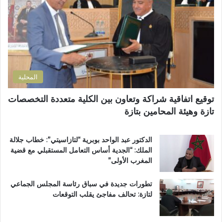
ل
ب
ك
إ
ت
ص
ر
ل
و
ا
ن
ح
ي
ا
المحلية
ل
ط
توقيع اتفاقية شراكة وتعاون بين الكلية متعددة التخصصات
ر
تازة وهيئة المحامين بتازة
ي
ق
ب
الدكتور عبد الواحد بوبرية “لتازاسيتي”: خطاب جلالة
ج
الملك: “الجدية أساس التعامل المستقبلي مع قضية
م
المغرب الأولى”
ا
ع
تطورات جديدة في سباق رئاسة المجلس الجماعي
ة
لتازة: تحالف مفاجئ يقلب التوقعات
ب
ن
ي