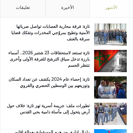
الأشهر
الأخيرة
تعليقات
تازة: فرقة محاربة العصابات تواصل ضرباتها
الأمنية وتطيح بمروّجي المخدرات وتفكك قضايا
سرقة بالعنف
تازة تستعد لاستحقاقات 23 شتنبر 2026… أسماء
بارزة تدخل سباق الترشح للغرفة الأولى وأخرى
تنتظر الحسم
تازة: إحصاء عام 2024 يكشف عن تعداد السكان
وتوزيعهم بين الوسطين الحضري والقروي
تطورات ملف: جريمة أسرية تهز تازة: خلاف حول
أرض يتحول إلى مأساة دامية بحي القدس
زلزال إداري يهز هرم المسؤولية بعمالة إقليم