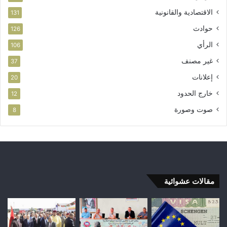
الاقتصادية والقانونية
131
حوادث
126
الرأي
106
غير مصنف
37
إعلانات
20
خارج الحدود
12
صوت وصورة
8
مقالات عشوائية