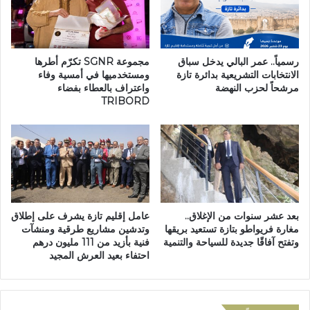
ل
ي
م
ة
ح
ف
ك
ا
م
رسمياً.. عمر البالي يدخل سباق
مجموعة SGNR تكرّم أطرها
س
ة
الانتخابات التشريعية بدائرة تازة
ومستخدميها في أمسية وفاء
م
مرشحاً لحزب النهضة
واعتراف بالعطاء بفضاء
ا
TRIBORD
ك
ل
ن
إ
ا
د
س
ا
و
ر
ص
ي
ع
ة
و
ل
بعد عشر سنوات من الإغلاق..
عامل إقليم تازة يشرف على إطلاق
د
ل
مغارة فريواطو بتازة تستعيد بريقها
وتدشين مشاريع طرقية ومنشآت
ف
ب
وتفتح آفاقًا جديدة للسياحة والتنمية
فنية بأزيد من 111 مليون درهم
ر
ث
احتفاء بعيد العرش المجيد
ي
ف
ق
ي
و
ع
ا
ز