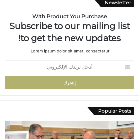
ا
Newsletter
ر
ة
With Product You Purchase
ب
Subscribe to our mailing list
د
و
to get the new updates!
ا
ر
Lorem ipsum dolor sit amet, consectetur.
أ
ي
أ
ل
د
م
خ
ا
ل
م
ب
ت
ر
ج
ي
د
د
Popular Posts
د
ك
م
ا
ط
ل
ا
إ
ل