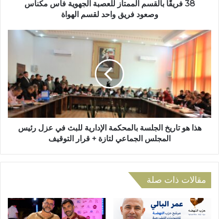
و
ل
38 فريقًا بالقسم الممتاز للعصبة الجهوية فاس مكناس
ن
ق
وصعود فريق واحد لقسم الهواة
ي
س
م
ه
ا
ذ
ل
ا
م
ه
م
و
ت
ت
ا
ا
ز
ر
ل
ي
ل
خ
هذا هو تاريخ الجلسة بالمحكمة الإدارية للبث في عزل رئيس
ع
ا
المجلس الجماعي لتازة + قرار التوقيف
ص
ل
ب
ج
ة
ل
ا
س
مقالات ذات صلة
ل
ة
ج
ب
ه
ا
و