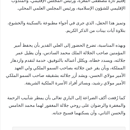
إقليم تازة مصطفى المعزة، ورئيس المجلس الإقليمي، والمندوب
الإقليمي للشؤون الإسلامية، ورئيس المجلس العلمي المحلي.
وتميز هذا الحفل، الذي جرى في أجواء مطبوعة بالسكينة والخشوع،
بتلاوة آيات بينات من الذكر الكريم.
وبهذه المناسبة، تضرع الحضور إلى العلي القدير بأن يحفظ أمير
المؤمنين صاحب الجلالة الملك محمد السادس، وأن يطيل عمر
جلالته، ويسدد خطاه، ويكلل أعماله بالتوفيق، خدمة لتقدم وازدهار
المملكة، وبأن يقر عين جلالته بصاحب السمو الملكي ولي العهد
الأمير مولاي الحسن، ويشد أزر جلالته بشقيقه صاحب السمو الملكي
الأمير مولاي رشيد، وبسائر أفراد الأسرة الملكية الشريفة.
كما رُفعت أكف الضراعة إلى الباري تعالى بأن يمطر شآبيب الرحمة
والمغفرة والرضوان على روحي جلالة المغفور لهما محمد الخامس
والحسن الثاني، وأن يسكنهما فسيح جنانه.