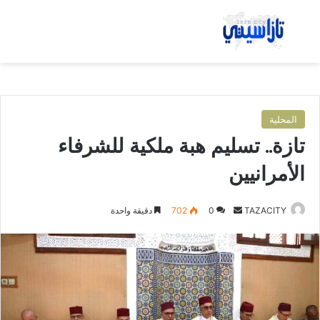
بحث عن
الق
المحلية
تازة.. تسليم هبة ملكية للشرفاء
الأمرانيين
TAZACITY
أ
0
702
دقيقة واحدة
ر
س
ل
ب
ر
ي