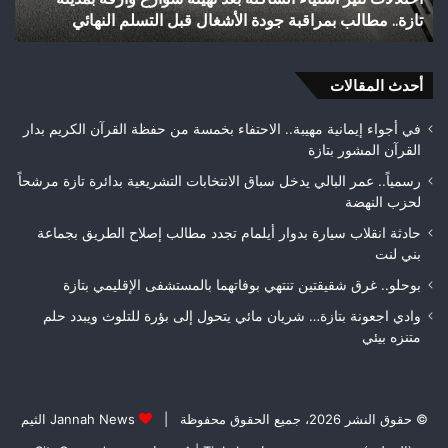
القسم
لم النهائي
الثاني هواة ويتوج بطلاً لعصبة فاس مكناس
الثاني
هواة
ويتوج
أحدث المقالات
بطلاً
لعصبة
فاس
في أجواء إيمانية مهيبة.. الاحتفاء بخمسة من حفظة القرآن الكريم بدار
مكناس
القرآن المشور بتازة
رسمياً.. عمر البالي يدخل سباق الانتخابات التشريعية بدائرة تازة مرشحاً
لحزب النهضة
حادثة انقلاب سيارة بدوار أيلمام تجدد مطالب إصلاح الطريق بجماعة
بني لنت
بوحلو.. غرق شقيقتين تنتهي بوفاتهما بالمستشفى الإقليمي بتازة
وادي اجعونة بتازة… شريان مائي يتحول إلى بؤرة للتلوث ويبدد حلم
متنزه بيئي
© حقوق النشر 2026، جميع الحقوق محفوظة |
Jannah News الثيم