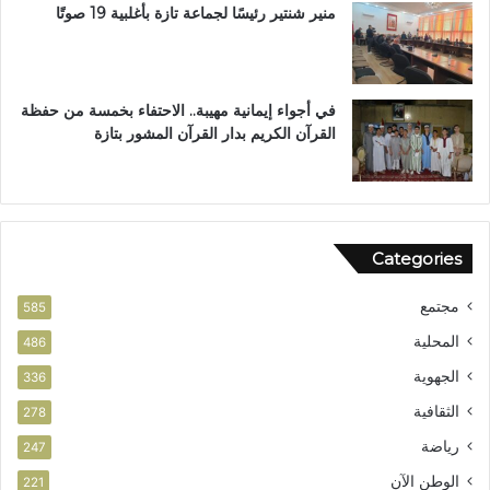
ل
منير شنتير رئيسًا لجماعة تازة بأغلبية 19 صوتًا
ن
ت
في أجواء إيمانية مهيبة.. الاحتفاء بخمسة من حفظة
القرآن الكريم بدار القرآن المشور بتازة
Categories
مجتمع
585
المحلية
486
الجهوية
336
الثقافية
278
رياضة
247
الوطن الآن
221