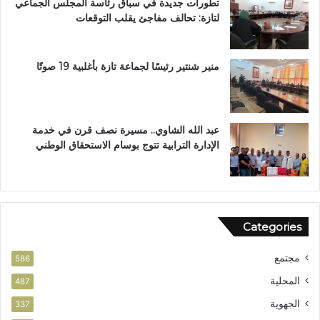
تطورات جديدة في سباق رئاسة المجلس الجماعي
ط
لتازة: تحالف مفاجئ يقلب التوقعات
ا
ل
ب
ب
منير شنتير رئيسًا لجماعة تازة بأغلبية 19 صوتًا
ت
ع
ز
ي
عبد الله الشاوي.. مسيرة نصف قرن في خدمة
ز
الإدارة الترابية تتوج بوسام الاستحقاق الوطني
ا
ل
أ
م
ن
Categories
مجتمع
586
المحلية
487
الجهوية
337