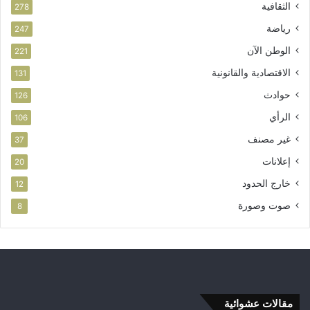
الثقافية
278
رياضة
247
الوطن الآن
221
الاقتصادية والقانونية
131
حوادث
126
الرأي
106
غير مصنف
37
إعلانات
20
خارج الحدود
12
صوت وصورة
8
مقالات عشوائية