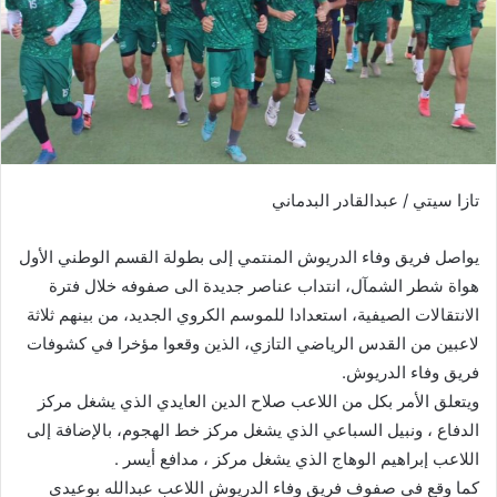
د
ا
إ
ل
ك
ت
ر
تازا سيتي / عبدالقادر البدماني
و
ن
يواصل فريق وفاء الدريوش المنتمي إلى بطولة القسم الوطني الأول
ي
ا
هواة شطر الشمآل، انتداب عناصر جديدة الى صفوفه خلال فترة
الانتقالات الصيفية، استعدادا للموسم الكروي الجديد، من بينهم ثلاثة
لاعبين من القدس الرياضي التازي، الذين وقعوا مؤخرا في كشوفات
فريق وفاء الدريوش.
ويتعلق الأمر بكل من اللاعب صلاح الدين العايدي الذي يشغل مركز
الدفاع ، ونبيل السباعي الذي يشغل مركز خط الهجوم، بالإضافة إلى
اللاعب إبراهيم الوهاج الذي يشغل مركز ، مدافع أيسر .
كما وقع في صفوف فريق وفاء الدريوش اللاعب عبدالله بوعيدي