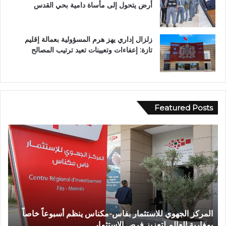
أرض يتحول إلى مأساة دامية بحي القدس
زلزال إداري يهز هرم المسؤولية بعمالة إقليم
تازة: إعفاءات وتعيينات تعيد ترتيب المصالح
Featured Posts
و
ف
ا
ة
ش
خ
ص
إ
 ينظم أسبوعاً خاصاً
وفاة شخص إثر طعنة بالسلاح الأبيض بواد
ث
تازة.. ومطالب بتعزيز الأمن
ر