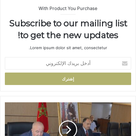
With Product You Purchase
Subscribe to our mailing list
to get the new updates!
Lorem ipsum dolor sit amet, consectetur.
أ
د
خ
ل
ب
ر
ي
د
ا
ك
ل
ا
م
ل
ج
إ
ل