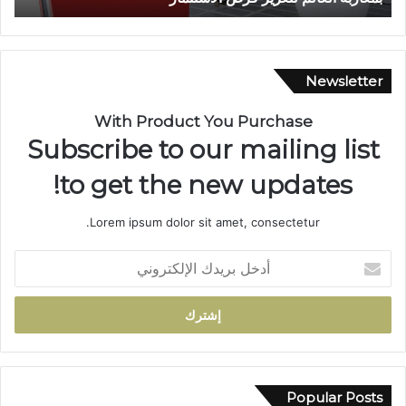
ط
ع
ن
ة
Newsletter
ب
ا
With Product You Purchase
ل
Subscribe to our mailing list
س
ل
to get the new updates!
ا
ح
Lorem ipsum dolor sit amet, consectetur.
ا
ل
أ
أ
د
ب
خ
ي
ل
ض
ب
ب
ر
و
ي
ا
د
Popular Posts
د