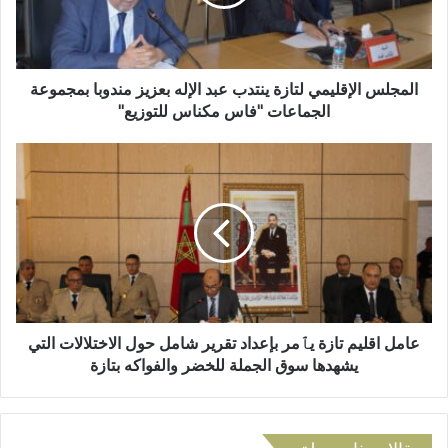
ل
س
ك
ا
ت
ل
ر
إ
و
ق
المجلس الإقليمي لتازة ينتدب عبد الإله بعزيز مندوبا بمجموعة
ن
ل
الجماعات "فاس مكناس للتوزيع"
ي
ي
م
ع
ي
ا
ل
م
ت
ل
ا
ا
ز
ق
ة
ل
ي
ي
ن
م
ت
ت
عامل اقليم تازة يٱمر بإعداد تقرير شامل حول الاختلالات التي
د
ا
يشهدها سوق الجملة للخضر والفواكه بتازة
ب
ز
ع
ة
ب
ي
د
ٱ