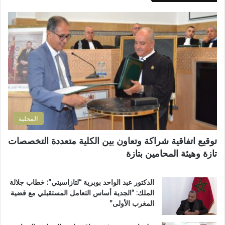
ك
ي
ا
ب
ل
و
إ
ز
ل
م
ك
ل
ت
ا
ر
ن
و
ض
ن
و
ي
ا
المحلية
ح
ي
توقيع اتفاقية شراكة وتعاون بين الكلية متعددة التخصصات
ت
تازة وهيئة المحامين بتازة
ا
ز
ة
الدكتور عبد الواحد بوبرية “لتازاسيتي”: خطاب جلالة
.
الملك: “الجدية أساس التعامل المستقبلي مع قضية
.
المغرب الأولى”
و
م