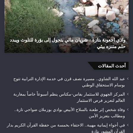
استياء
الساكنة
بعد
تهيئة
شوارع
وأزقة
ي يتحول إلى بؤرة للتلوث ويبدد
اختلالات تثير استياء الساكنة بعد ته
بمدينة
تازة.. مطالب بمراقبة جودة الأشغال
تازة..
مطالب
بمراقبة
أحدث المقالات
جودة
الأشغال
قبل
عبد الله الشاوي.. مسيرة نصف قرن في خدمة الإدارة الترابية تتوج
التسلم
بوسام الاستحقاق الوطني
النهائي
المركز الجهوي للاستثمار بفاس-مكناس ينظم أسبوعاً خاصاً بمغاربة
العالم لتعزيز فرص الاستثمار
وفاة شخص إثر طعنة بالسلاح الأبيض بوادي بوزملان ضواحي تازة..
ومطالب بتعزيز الأمن
في أجواء إيمانية مهيبة.. الاحتفاء بخمسة من حفظة القرآن الكريم بدار
القرآن المشور بتازة