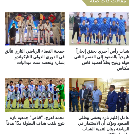
مقالات ذات صلة
ا
م
ل
ر
إ
ب
ل
إ
ه
ع
ب
د
ع
ا
ز
د
شباب رأس أجيري يحقق إنجازاً
جمعية الفضاء الرياضي التازي تتألق
ي
ت
تاريخياً بالصعود إلى القسم الثاني
في الدوري الدولي للتايكواندو
ز
هواة ويتوج بطلاً لعصبة فاس
بتمارة وتحصد ست ميداليات
ق
مكناس
م
ر
ن
ي
د
ر
و
ش
ب
ا
ا
م
ب
ل
م
ح
عامل إقليم تازة يحتفي ببطلي
محمد لعرج.. “قناص” جمعية تازة
ج
و
الصعود ويؤكد أن الاستثمار في
يتوج بلقب هداف البطولة بـ15 هدفاً
م
ل
الرياضة رهان لتنمية الشباب
و
ا