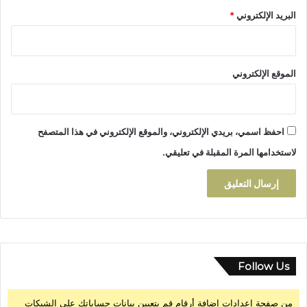
ت
ق
البريد الإلكتروني
*
و
ا
ز
ل
ي
ج
ع
م
الموقع الإلكتروني
"
ل
ة
ل
ل
احفظ اسمي، بريدي الإلكتروني، والموقع الإلكتروني في هذا المتصفح
خ
ض
لاستخدامها المرة المقبلة في تعليقي.
ر
و
ا
ل
ف
و
ا
ك
Follow Us
ه
ب
من صفحة إعدادات إضافة أرقام قم بتعيين بيانات حساباتك على الشبكات
ت