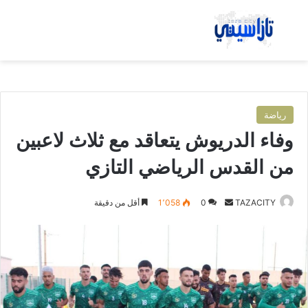
بحث عن
الق
رياضة
وفاء الدريوش يتعاقد مع ثلاث لاعبين
من القدس الرياضي التازي
TAZACITY
أ
0
1٬058
أقل من دقيقة
ر
س
ل
ب
ر
ي