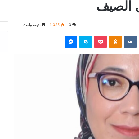
 الصيف
0
1٬085
دقيقة واحدة
‏Reddit
‏VKontakte
Odnoklassniki
‫Pocket
سكايب
ماسنجر