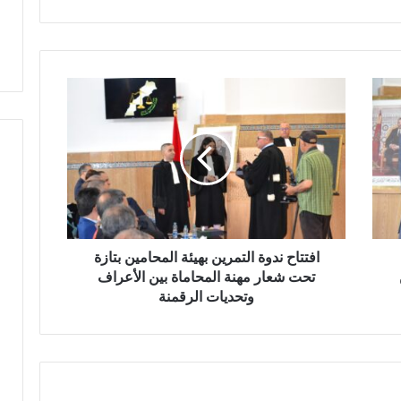
ص
ا
ل
ا
ا
س
ف
ت
ت
ث
ت
م
ا
ا
ح
ر
ن
د
و
ة
افتتاح ندوة التمرين بهيئة المحامين بتازة
ا
تحت شعار مهنة المحاماة بين الأعراف
ل
وتحديات الرقمنة
ت
م
ر
ي
ن