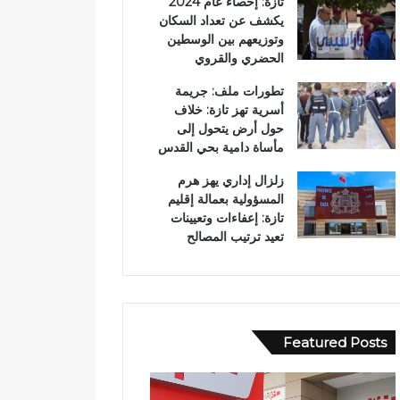
تازة: إحصاء عام 2024
يكشف عن تعداد السكان
وتوزيعهم بين الوسطين
الحضري والقروي
تطورات ملف: جريمة
["local"
أسرية تهز تازة: خلاف
حول أرض يتحول إلى
مأساة دامية بحي القدس
زلزال إداري يهز هرم
المسؤولية بعمالة إقليم
تازة: إعفاءات وتعيينات
تعيد ترتيب المصالح
Featured Posts
و
ف
ف
ي