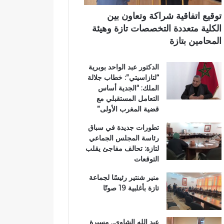
ت
آ
ي
ا
ن
توقيع اتفاقية شراكة وتعاون بين
ز
ا
الكلية متعددة التخصصات تازة وهيئة
ة
ل
المحامين بتازة
.
ك
.
ر
الدكتور عبد الواحد بوبرية
و
ي
“لتازاسيتي”: خطاب جلالة
م
م
الملك: “الجدية أساس
ط
ب
التعامل المستقبلي مع
ا
د
قضية المغرب الأولى”
ل
ا
ب
ر
تطورات جديدة في سباق
ب
ا
رئاسة المجلس الجماعي
ت
ل
لتازة: تحالف مفاجئ يقلب
ع
ق
التوقعات
ز
ر
ي
آ
منير شنتير رئيسًا لجماعة
ز
ن
تازة بأغلبية 19 صوتًا
ا
ا
ل
ل
أ
م
عبد الله الشاوي.. مسيرة
م
ش