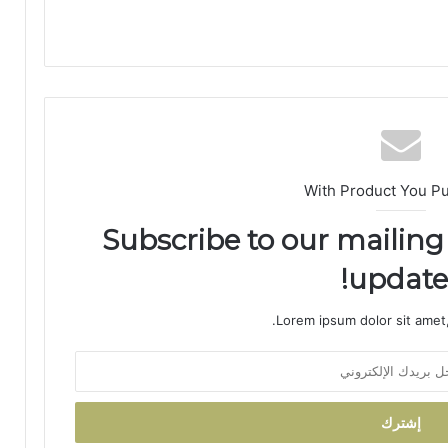
اً
ب
م
غ
ا
ر
ب
ة
ا
With Product You P
ل
ع
Subscribe to our mailing 
ا
ل
updates
م
ل
Lorem ipsum dolor sit amet,
ت
ع
ز
ي
ز
ف
ر