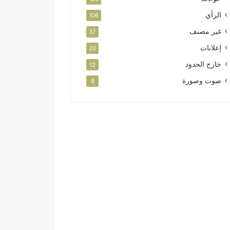
الرأي
106
غير مصنف
37
إعلانات
20
خارج الحدود
12
صوت وصورة
8