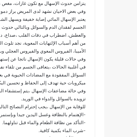
يتزامن حدوث الإسهال مع تكون غازات، مغص ،آل
م
د
وفي بعض الاحيان نشهد لدى المريض براز دموي
ي
ا
يعتبر الإسهال المائي إصابة خفيفة ويسهل الش
اً
ل
.
ل
الجسم لفقدان الدم والسوائل وبالتالي حدوث
.
ه
رسمياً.. عمر البالي يدخل سباق
عبد الل
والعطش، اضطراب في دقات القلب ،صداع، دوخة 
ع
ا
الانتخابات التشريعية بدائرة تازة
قرن في خ
من أهم أسباب الإلتهابات المعوية، نجد تلوث الم
م
ل
مرشحاً لحزب النهضة
بوسام ا
الأميبا، الفيروس المعوي والفيروس العجلي وبا
ر
ش
ا
ا
وفي حالات قليلة يكون الإسهال ناتجا عن إستهل
ل
و
ب
ي
السوائل المفقودة مع المضادات الحيوية في بعض
ا
.
ميكروبات حية تهدف إلى الحفاظ و تحسين البكتي
ل
.
ي
م
وفي حالة مضاعفات الإسهال ،يتم إستشفاء الم
ي
س
تزويده بالسوائل والدواء في الوريد.
د
ي
للوقاية من الإسهال ،يجب إحترام النصائح التالي
خ
ر
-الإهتمام بالنظافة وغسل اليدين جيدا وبإستمرا
ل
ة
س
ن
-التأكد من نظافة الطعام والماء قبل تناولهما.
ب
ص
-شرب الماء بكمية كافية.
ا
ف