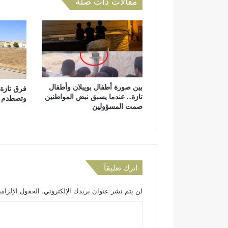
مقالات ذات صلة
و
ت
ع
ا
و
ن
ب
ي
بين صورة أطفال بويبلان وأطفال
فرق تازة 
ن
تازة… عندما يسبق نبض المواطنين
وتصطدم ب
ا
صمت المسؤولين
ل
ك
ل
ي
ة
م
اترك تعليقاً
ت
ع
لن يتم نشر عنوان بريدك الإلكتروني.
الحقول الإلزامي
د
د
ا
ة
ل
ا