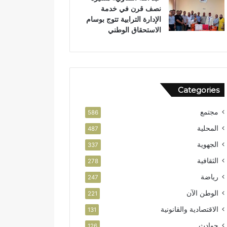
نصف قرن في خدمة
ن
و
الإدارة الترابية تتوج بوسام
ر
الاستحقاق الوطني
ب
ت
ا
ز
ة
Categories
مجتمع
586
المحلية
487
الجهوية
337
الثقافية
278
رياضة
247
الوطن الآن
221
الاقتصادية والقانونية
131
حوادث
126