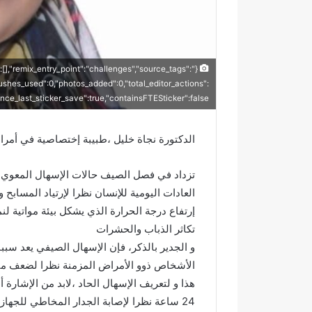
ي
ا
":[],"remix_entry_point":"challenges","source_tags":
rushes_used":0,"photos_added":0,"total_editor_actions":
_since_last_sticker_save":true,"containsFTESticker":false}
الدكتورة نجاة خليل ،طبيبة إختصاصية في أمرا
تزداد في فصل الصيف حالات الإسهال المعوي و
العادات اليومية للإنسان نظرا لإرتياد المسابح
إرتفاع درجة الحرارة الذي يشكل بيئة مواتية لن
تكاثر الذباب والحشرات
و الجدير بالذكر، فإن الإسهال الصيفي يعد سبب
الأشخاص ذوو الأمراض المزمنة نظرا لضعف منا
هذا و لتعريف الإسهال الحاد ،لابد من الإشارة أ
ر
ع
24 ساعة نظرا لإصابة الجدار المخاطي للجهاز الهضمي مع ظهور شرائط دم ومخاط في بعض الحالات.
س
ب