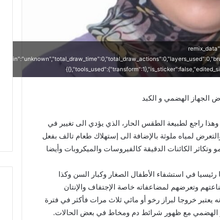
{"remix_data
],"origin":"unknown","total_draw_time":0,"total_draw_actions":0,"layers_used":0,"b
{},"tools_used":{"transform":1},"is_sticker":false,"edited
ض الجهاز الهضمي و الكبد
هذا راجع لطبيعة الطقس الحار، الذي يؤدي الى تغيير في
 والتعرض لمياه ملوثة بالإضافة الى إستهلاك طعام تالف بفعل
مو وتكاثر الكائنات الدقيقة كالفيروسات والميكروبات وأيضا
ا رئيسيا في استشفاء الأطفال الصغار وكبار السن وكذا
عتهم وتعرضهم لمضاعفاته خاصة الإجتفاف والإنتان
نه يعتبر خروجا لبراز رخو أو مائي ثلاث مرات فأكثر في فترة
ا
ل