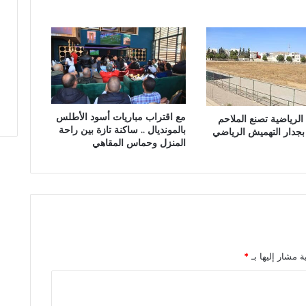
ب
ه
ي
ئ
ة
ا
ل
م
مع اقتراب مباريات أسود الأطلس
الرياضية تصنع الملاحم
ح
بالمونديال .. ساكنة تازة بين راحة
جدار التهميش الرياضي
ا
المنزل وحماس المقاهي
م
ي
ن
ب
ت
ا
ز
ة
ة مشار إليها بـ
*
ت
ح
ت
ش