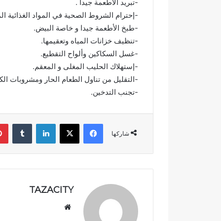
-تبريد الأطعمة جيدا .
ق
ق
-إحترام الشروط الصحية في المواد الغذائية ال
ا
ر
-طبخ الأطعمة جيدا و خاصة البيض.
ل
ن
ا
ف
-تنظيف خزانات المياه وتعقيمها.
ن
ي
-غسل السكاكين وألواح التقطيع.
ت
خ
-إستهلاك الحليب المغلى و المعقم.
خ
د
-التقليل من تناول الطعام الحار ومشروبات الكا
ا
م
ب
ة
-تجنب التدخين.
ا
ا
ت
ل
ا
إ
فيسبوك
‫X
لينكدإن
‏Tumblr
ل
د
شاركها
ت
ا
ش
ر
ر
ة
ي
ا
ع
ل
TAZACITY
ي
ت
ة
ر
موق
ب
ا
ع