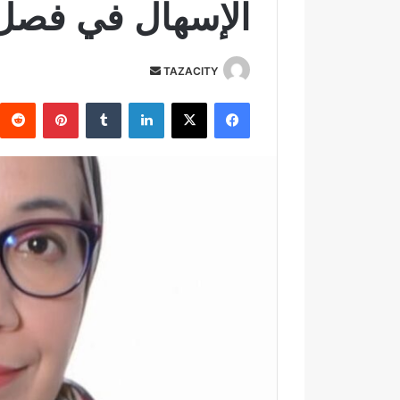
الإسهال في فصل
TAZACITY
أ
ر
فيسبوك
‫X
لينكدإن
‏Tumblr
بينتيريست
س
ل
ب
ر
ي
د
ا
إ
ل
ك
ت
ر
و
ن