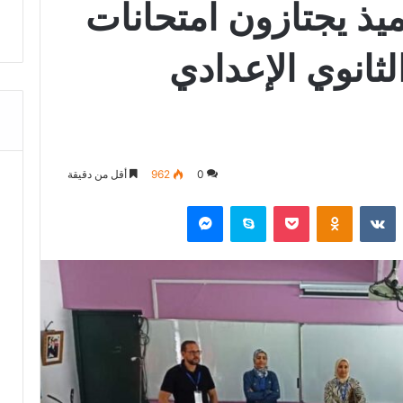
وتلميذ يجتازون امتحانات
ثانوي الإعدادي
0
962
أقل من دقيقة
‏Reddit
‏VKontakte
Odnoklassniki
‫Pocket
سكايب
ماسنجر