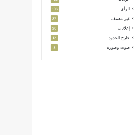
الرأي
106
غير مصنف
37
إعلانات
20
خارج الحدود
12
صوت وصورة
8