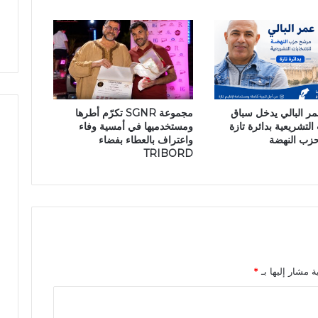
د
ص
ق
ا
ع
ل
ل
ا
ى
س
م
ت
ش
ث
عمر البالي يدخل سباق
مجموعة SGNR تكرّم أطرها
ا
م
 التشريعية بدائرة تازة
ومستخدميها في أمسية وفاء
ر
ا
حزب النهضة
واعتراف بالعطاء بفضاء
ي
ر
TRIBORD
ع
ف
ك
ا
ل
ع
ز
ل
ة مشار إليها بـ
*
ة
ب
إ