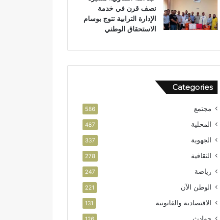
نصف قرن في خدمة
ن
و
الإدارة الترابية تتوج بوسام
ر
الاستحقاق الوطني
ب
ت
ا
ز
ة
Categories
مجتمع
586
المحلية
487
الجهوية
337
الثقافية
278
رياضة
247
الوطن الآن
221
الاقتصادية والقانونية
131
حوادث
126