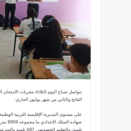
ك
ت
ر
و
ن
ي
ا
تتواصل صباح اليوم الثلاثاء مجريات الامتحان ا
الفاتح والثاني من شهر يوليوز الجاري.
على مستوى المديرية الإقليمية للتربية الوطنية 
ر
ع
تلميذ، والتعليم الخصوصي 487 تلميذ والمترشحين الأحرار ما مجموعه 134 مترشح.
س
ب