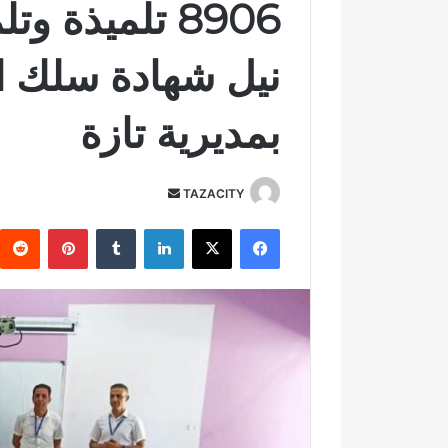
8906 تلميذة 
نيل شهادة سلك ال
بمديرية تازة
TAZACITY
أ
ر
فيسبوك
‫X
لينكدإن
‏Tumblr
بينتيريست
س
ل
ب
ر
ي
د
ا
إ
ل