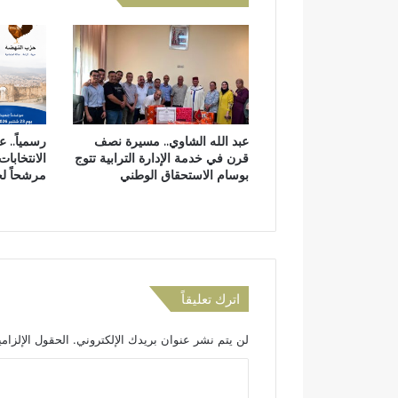
ا
ض
ل
ل
ة
و
ت
ط
د
ن
ا
ي
ب
ي
عبد الله الشاوي.. مسيرة نصف
رسمياً.. 
ر
قرن في خدمة الإدارة الترابية تتوج
الانتخابات
و
بوسام الاستحقاق الوطني
مرشحاً ل
ا
ل
إ
ج
ر
ا
ء
اترك تعليقاً
ا
ت
لن يتم نشر عنوان بريدك الإلكتروني.
الحقول الإلزامي
ا
ل
ا
م
ل