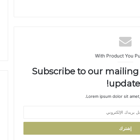
ا
س
-
م
ك
ن
ا
س
With Product You P
ي
ن
Subscribe to our mailing 
ظ
م
updates
أ
س
ب
Lorem ipsum dolor sit amet,
و
ع
اً
خ
ا
ص