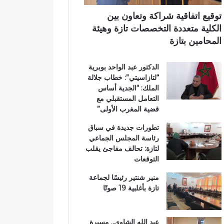
ت
آ
ي
ا
ن
توقيع اتفاقية شراكة وتعاون بين
ز
ا
الكلية متعددة التخصصات تازة وهيئة
ة
ل
المحامين بتازة
.
ك
.
ر
الدكتور عبد الواحد بوبرية
و
ي
“لتازاسيتي”: خطاب جلالة
م
م
الملك: “الجدية أساس
ط
ب
التعامل المستقبلي مع
ا
د
قضية المغرب الأولى”
ل
ا
ب
ر
تطورات جديدة في سباق
ب
ا
رئاسة المجلس الجماعي
ت
ل
لتازة: تحالف مفاجئ يقلب
ع
ق
التوقعات
ز
ر
ي
آ
منير شنتير رئيسًا لجماعة
ز
ن
تازة بأغلبية 19 صوتًا
ا
ا
ل
ل
أ
م
عبد الله الشاوي.. مسيرة
م
ش