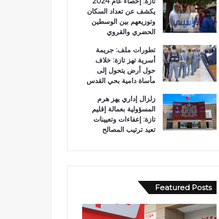
تازة: إحصاء عام 2024
يكشف عن تعداد السكان
وتوزيعهم بين الوسطين
الحضري والقروي
تطورات ملف: جريمة
أسرية تهز تازة: خلاف
حول أرض يتحول إلى
مأساة دامية بحي القدس
زلزال إداري يهز هرم
المسؤولية بعمالة إقليم
تازة: إعفاءات وتعيينات
تعيد ترتيب المصالح
Featured Posts
و
ف
ف
ي