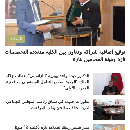
ك
ا
ت
ر
ر
ة
و
ا
ن
ل
ي
ت
المحلية
ر
ا
توقيع اتفاقية شراكة وتعاون بين الكلية متعددة التخصصات
ب
تازة وهيئة المحامين بتازة
ي
ة
ت
الدكتور عبد الواحد بوبرية “لتازاسيتي”: خطاب جلالة
ت
الملك: “الجدية أساس التعامل المستقبلي مع قضية
و
المغرب الأولى”
ج
ب
تطورات جديدة في سباق رئاسة المجلس الجماعي
و
لتازة: تحالف مفاجئ يقلب التوقعات
س
ا
م
ا
منير شنتير رئيسًا لجماعة تازة بأغلبية 19 صوتًا