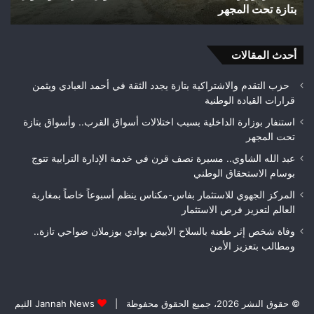
تازة.. ومطالب بتعزيز الأمن
تازة..
ومطالب
بتعزيز
أحدث المقالات
الأمن
حزب التقدم والاشتراكية بتازة يجدد الثقة في أحمد العبادي ويثمن
قرارات القيادة الوطنية
استنفار بوزارة الداخلية بسبب اختلالات أسواق القرب.. وأسواق بتازة
تحت المجهر
عبد الله الشاوي.. مسيرة نصف قرن في خدمة الإدارة الترابية تتوج
بوسام الاستحقاق الوطني
المركز الجهوي للاستثمار بفاس-مكناس ينظم أسبوعاً خاصاً بمغاربة
العالم لتعزيز فرص الاستثمار
وفاة شخص إثر طعنة بالسلاح الأبيض بوادي بوزملان ضواحي تازة..
ومطالب بتعزيز الأمن
© حقوق النشر 2026، جميع الحقوق محفوظة |
Jannah News الثيم