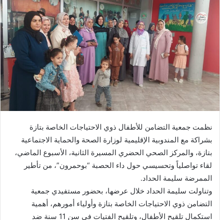
ب
ر
ي
د
ا
إ
ل
ك
ت
ر
نظمت جمعية التضامن للأطفال ذوي الاحتياجات الخاصة بتازة
و
بشراكة مع المندوبية الإقليمية لوزارة الصحة والحماية الاجتماعية
ن
بتازة، والمركز الصحي الحضري المسيرة الثانية، الأسبوع الماضي،
ي
ا
لقاء تواصلياً وتحسيسي حول داء الحصبة “بوحمرون”، من تأطير
الممرضة سليمة الحداد.
وتناولت سليمة الحداد خلال عرضها، بحضور مستفيدي جمعية
التضامن ذوي الاحتياجات الخاصة بتازة وأولياء أمورهم، أهمية
استكمال تلقيح الأطفال، وتلقيح الفتيات في سن 11 سنة ضد