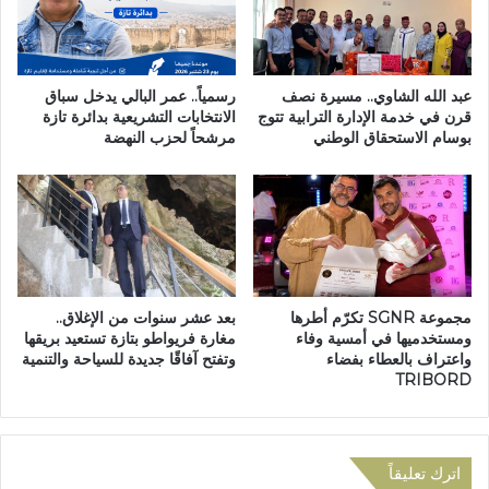
ح
غ
ا
ن
ن
ا
ا
م
عبد الله الشاوي.. مسيرة نصف
رسمياً.. عمر البالي يدخل سباق
ت
.
قرن في خدمة الإدارة الترابية تتوج
الانتخابات التشريعية بدائرة تازة
ا
بوسام الاستحقاق الوطني
مرشحاً لحزب النهضة
.
ل
ه
س
ذ
ن
ه
ة
ه
ا
ي
ل
أ
ث
س
مجموعة SGNR تكرّم أطرها
بعد عشر سنوات من الإغلاق..
ا
ع
ومستخدميها في أمسية وفاء
مغارة فريواطو بتازة تستعيد بريقها
ن
ا
واعتراف بالعطاء بفضاء
وتفتح آفاقًا جديدة للسياحة والتنمية
ي
ر
TRIBORD
ة
ا
ب
ل
ا
أ
ك
ض
اترك تعليقاً
ل
ا