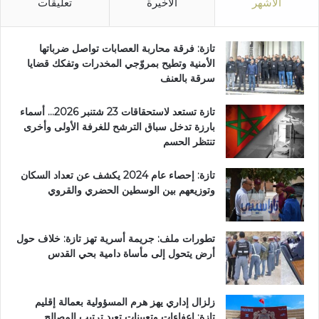
الأشهر
الأخيرة
تعليقات
تازة: فرقة محاربة العصابات تواصل ضرباتها
الأمنية وتطيح بمروّجي المخدرات وتفكك قضايا
سرقة بالعنف
تازة تستعد لاستحقاقات 23 شتنبر 2026… أسماء
بارزة تدخل سباق الترشح للغرفة الأولى وأخرى
تنتظر الحسم
تازة: إحصاء عام 2024 يكشف عن تعداد السكان
وتوزيعهم بين الوسطين الحضري والقروي
تطورات ملف: جريمة أسرية تهز تازة: خلاف حول
أرض يتحول إلى مأساة دامية بحي القدس
زلزال إداري يهز هرم المسؤولية بعمالة إقليم
تازة: إعفاءات وتعيينات تعيد ترتيب المصالح