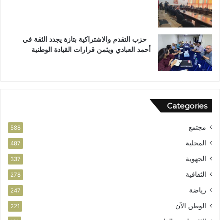
ل
ا
س
ت
حزب التقدم والاشتراكية بتازة يجدد الثقة في
ح
أحمد العبادي ويثمن قرارات القيادة الوطنية
ق
ا
ق
ا
ل
Categories
و
ط
مجتمع
ن
588
ي
المحلية
487
الجهوية
337
الثقافية
278
رياضة
247
الوطن الآن
221