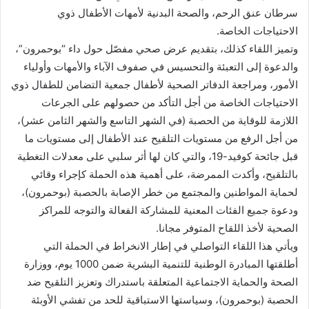
سرطان عنق الرحم، والصحة البدنية لأمهات الأطفال ذوي
الاحتياجات الخاصة.
وتميز اللقاء كذلك، بتقديم عرض صحي مفصّل حول داء “بوحمرون”،
والدعوة إلى التعبئة والتحسيس في صفوف الآباء والأمهات وأولياء
الأمور، ومراجعة الدفاتر الصحية لأطفال جمعية التضامن للطفال ذوي
الاحتياجات الخاصة من أجل التأكد من حصولهم على الجرعات
اللازمة للوقاية من الحصبة (في الشهر التاسع والشهر الثامن عشر)،
من أجل الرفع من مستويات التلقيح عند الأطفال إلى مستويات ما
قبل جائحة كوفيد-19، والتي كان لها أثر سلبي على معدلات التغطية
بالتلقيح، وأكدت الممرضة، على أهمية هذه الحملة كإجراء وقائي
لحماية المواطنين والمجتمع من خطر الإصابة بالحصبة (بوحمرون)،
ودعوة جميع الفئات المعنية للمشاركة الفعالة والتوجه للمراكز
الصحية لأخذ اللقاح المتوفر مجانا.
ويأتي هذا اللقاء التواصلي في إطار الانخراط في الحملة التي
أطلقتها المبادرة الوطنية للتنمية البشرية ضمن 1000 يوم، ووزارة
الصحة والحماية الاجتماعية المتعلقة باستدراك وتعزيز التلقيح ضد
الحصبة (بوحمرون)، وسياستها الاستباقية للحد من تفشي الأوبئة