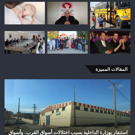
المقالات المميزة
وفاة
شخص
إثر
طعنة
بالسلاح
الأبيض
بوادي
بوزملان
اق القرب.. وأسواق
وفاة شخص إثر طعنة بالسلاح الأبيض بوادي بوزم
ضواحي