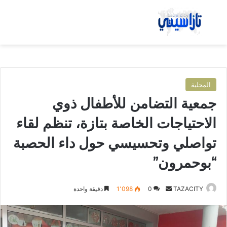
بحث عن
الق
المحلية
جمعية التضامن للأطفال ذوي
الاحتياجات الخاصة بتازة، تنظم لقاء
تواصلي وتحسيسي حول داء الحصبة
“بوحمرون”
TAZACITY
أ
0
1٬098
دقيقة واحدة
ر
س
ل