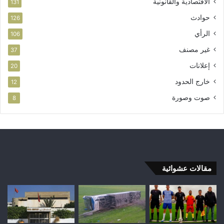
الاقتصادية والقانونية
131
حوادث
126
الرأي
106
غير مصنف
37
إعلانات
20
خارج الحدود
12
صوت وصورة
8
مقالات عشوائية