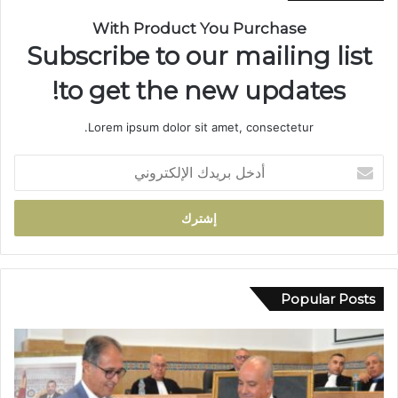
.
م
With Product You Purchase
س
Subscribe to our mailing list
ي
ر
to get the new updates!
ة
ن
Lorem ipsum dolor sit amet, consectetur.
ص
ف
أ
ق
د
ر
خ
ن
ل
ف
ب
ي
ر
خ
ي
د
د
Popular Posts
م
ك
ة
ا
ا
ل
ل
إ
إ
ل
د