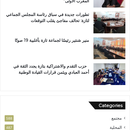
المغرب الأولى”
ق
ج
ب
ب
تطورات جديدة في سباق رئاسة المجلس الجماعي
ت
و
لتازة: تحالف مفاجئ يقلب التوقعات
ا
س
ز
ا
ة
م
ت
ا
منير شنتير رئيسًا لجماعة تازة بأغلبية 19 صوتًا
ح
ل
ت
ا
ا
س
ل
ت
حزب التقدم والاشتراكية بتازة يجدد الثقة في
م
ح
أحمد العبادي ويثمن قرارات القيادة الوطنية
ج
ق
ه
ا
ر
ق
ا
ل
Categories
و
ط
مجتمع
ن
588
ي
المحلية
487