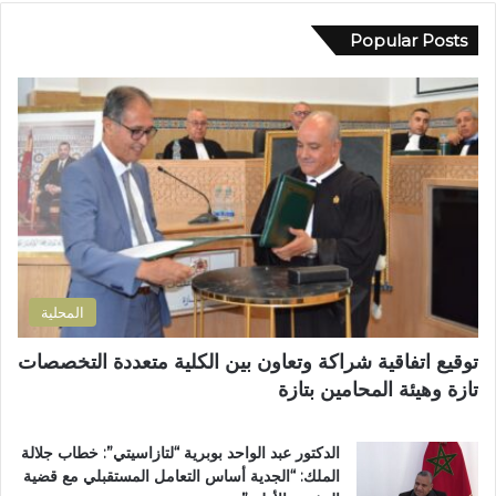
ي
ا
د
د
Popular Posts
ل
م
ك
ا
ة
ا
ت
ا
ل
أ
ل
إ
س
إ
ل
و
د
ك
ا
ا
ت
ق
ر
ر
ا
ة
و
ل
ا
ن
ق
ل
ي
ر
ت
المحلية
ب
ر
.
ا
توقيع اتفاقية شراكة وتعاون بين الكلية متعددة التخصصات
.
ب
تازة وهيئة المحامين بتازة
و
ي
أ
ة
س
ت
الدكتور عبد الواحد بوبرية “لتازاسيتي”: خطاب جلالة
و
ت
الملك: “الجدية أساس التعامل المستقبلي مع قضية
ا
و