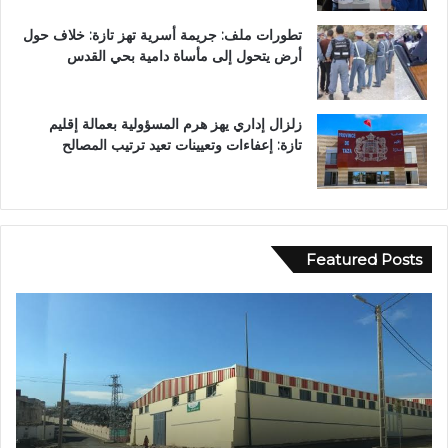
تطورات ملف: جريمة أسرية تهز تازة: خلاف حول
أرض يتحول إلى مأساة دامية بحي القدس
زلزال إداري يهز هرم المسؤولية بعمالة إقليم
تازة: إعفاءات وتعيينات تعيد ترتيب المصالح
Featured Posts
ا
ع
س
ب
ت
د
ن
ا
ف
ل
ا
ل
ر
ه