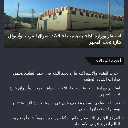
الداخلية
إثر
بسبب
طعن
اختلالات
بال
أسواق
الأ
القرب..
بوا
وأسواق
بوز
استنفار بوزارة الداخلية بسبب اختلالات أسواق القرب.. وأسواق
و
بتازة
ضو
بتازة تحت المجهر
ت
تحت
تازة
المجهر
وم
بتع
أحدث المقالات
الأ
حزب التقدم والاشتراكية بتازة يجدد الثقة في أحمد العبادي ويثمن
قرارات القيادة الوطنية
استنفار بوزارة الداخلية بسبب اختلالات أسواق القرب.. وأسواق بتازة
تحت المجهر
عبد الله الشاوي.. مسيرة نصف قرن في خدمة الإدارة الترابية تتوج
بوسام الاستحقاق الوطني
المركز الجهوي للاستثمار بفاس-مكناس ينظم أسبوعاً خاصاً بمغاربة
العالم لتعزيز فرص الاستثمار