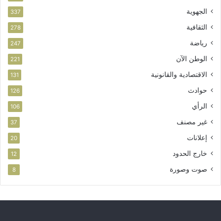
الجهوية
337
الثقافية
278
رياضة
247
الوطن الآن
221
الاقتصادية والقانونية
131
حوادث
126
الرأي
106
غير مصنف
37
إعلانات
20
خارج الحدود
12
صوت وصورة
8