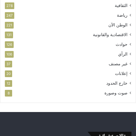
الثقافية
278
رياضة
247
الوطن الآن
221
الاقتصادية والقانونية
131
حوادث
126
الرأي
106
غير مصنف
37
إعلانات
20
خارج الحدود
12
صوت وصورة
8
مقالات عشوائية