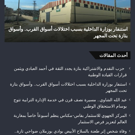
اختلالات
بال
أسواق
الأ
القرب..
بوا
وأسواق
بوز
استنفار بوزارة الداخلية بسبب اختلالات أسواق القرب.. وأسواق
و
بتازة
ضو
بتازة تحت المجهر
ت
تحت
تازة
المجهر
وم
بتع
أحدث المقالات
الأ
حزب التقدم والاشتراكية بتازة يجدد الثقة في أحمد العبادي ويثمن
قرارات القيادة الوطنية
استنفار بوزارة الداخلية بسبب اختلالات أسواق القرب.. وأسواق بتازة
تحت المجهر
عبد الله الشاوي.. مسيرة نصف قرن في خدمة الإدارة الترابية تتوج
بوسام الاستحقاق الوطني
المركز الجهوي للاستثمار بفاس-مكناس ينظم أسبوعاً خاصاً بمغاربة
العالم لتعزيز فرص الاستثمار
وفاة شخص إثر طعنة بالسلاح الأبيض بوادي بوزملان ضواحي تازة..