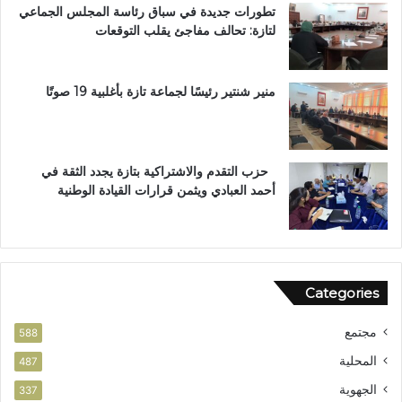
تطورات جديدة في سباق رئاسة المجلس الجماعي
ت
و
لتازة: تحالف مفاجئ يقلب التوقعات
ا
س
ز
ا
ة
م
ت
ا
منير شنتير رئيسًا لجماعة تازة بأغلبية 19 صوتًا
ح
ل
ت
ا
ا
س
ل
ت
حزب التقدم والاشتراكية بتازة يجدد الثقة في
م
ح
أحمد العبادي ويثمن قرارات القيادة الوطنية
ج
ق
ه
ا
ر
ق
ا
ل
Categories
و
ط
مجتمع
ن
588
ي
المحلية
487
الجهوية
337