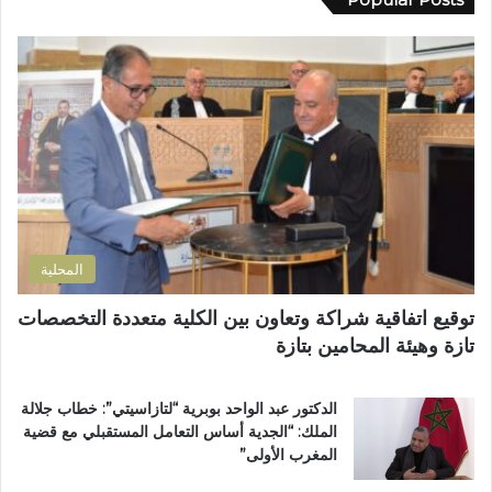
ك
ا
ة
ا
ت
ا
ل
أ
ل
إ
س
إ
ل
و
د
ك
ا
ا
ت
ق
ر
ر
ا
ة
و
ل
ا
ن
ق
ل
ي
ر
ت
المحلية
ب
ر
.
ا
توقيع اتفاقية شراكة وتعاون بين الكلية متعددة التخصصات
.
ب
تازة وهيئة المحامين بتازة
و
ي
أ
ة
س
ت
الدكتور عبد الواحد بوبرية “لتازاسيتي”: خطاب جلالة
و
ت
الملك: “الجدية أساس التعامل المستقبلي مع قضية
ا
و
المغرب الأولى”
ق
ج
ب
ب