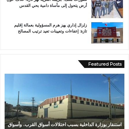
أرض يتحول إلى مأساة دامية بحي القدس
زلزال إداري يهز هرم المسؤولية بعمالة إقليم
تازة: إعفاءات وتعيينات تعيد ترتيب المصالح
Featured Posts
ا
ع
س
ب
ت
د
ن
ا
ف
ل
ا
ل
ر
ه
ب
ا
استنفار بوزارة الداخلية بسبب اختلالات أسواق القرب.. وأسواق
ع
و
ل