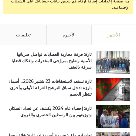
من صفحة إعدادات إضافة أرقام قم بتعيين بيانات حساباتك على الشبكات
الإجتماعية.
الأشهر
الأخيرة
تعليقات
تازة: فرقة محاربة العصابات تواصل ضرباتها
الأمنية وتطيح بمروّجي المخدرات وتفكك قضايا
سرقة بالعنف
تازة تستعد لاستحقاقات 23 شتنبر 2026… أسماء
بارزة تدخل سباق الترشح للغرفة الأولى وأخرى
تنتظر الحسم
تازة: إحصاء عام 2024 يكشف عن تعداد السكان
وتوزيعهم بين الوسطين الحضري والقروي
تطورات ملف: جريمة أسرية تهز تازة: خلاف حول