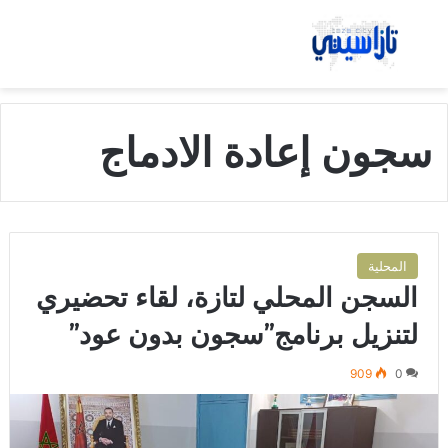
بحث عن
الق
سجون إعادة الادماج
المحلية
السجن المحلي لتازة، لقاء تحضيري
لتنزيل برنامج”سجون بدون عود”
909
0