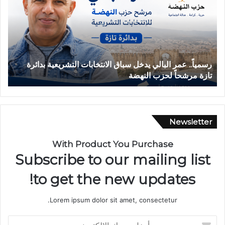
د
ث
ة
ا
ن
ق
 الانتخابات التشريعية بدائرة
حادثة انقلاب سيارة بدوار أيلمام 
ل
بجماعة بني لنت
ا
ب
س
ي
ا
Newsletter
ر
ة
With Product You Purchase
ب
Subscribe to our mailing list
د
و
to get the new updates!
ا
ر
Lorem ipsum dolor sit amet, consectetur.
أ
ي
أ
ل