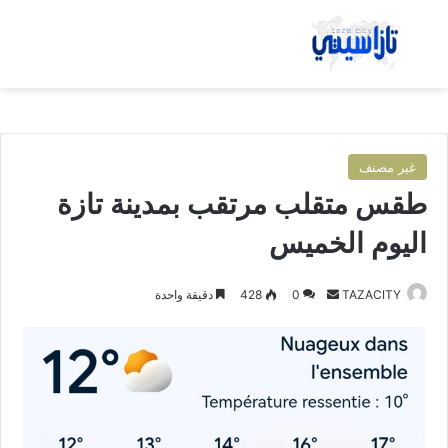
بحث عن
الق
غير مصنف
طقس متقلب مرتقب بمدينة تازة
اليوم الخميس
TAZACITY
أ
0
428
دقيقة واحدة
ر
س
ل
ب
ر
ي