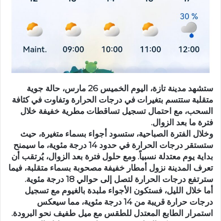
د
ا
إ
ل
ك
ت
ر
ستشهد مدينة تازة، اليوم الخميس 26 مارس، حالة جوية
و
متقلبة ستتسم بتغيرات في درجات الحرارة وتفاوت في كثافة
ن
السحب، مع احتمال تسجيل تساقطات مطرية خفيفة خلال
ي
فترة ما بعد الزوال.
ا
وخلال الفترة الصباحية، ستسود أجواء بسماء متغيرة، حيث
ستستقر درجات الحرارة في حدود 14 درجة مئوية، ما سيمنح
بداية يوم معتدلة نسبياً. ومع حلول فترة بعد الزوال، يُرتقب أن
تعرف المدينة نزول أمطار خفيفة مصحوبة بسماء متقلبة، فيما
سترتفع درجات الحرارة لتصل إلى حوالي 18 درجة مئوية.
أما خلال الليل، فستكون الأجواء ملبدة بالغيوم مع تسجيل
درجات حرارة قريبة من 14 درجة مئوية، مما سيعكس
استمرار الطابع المعتدل للطقس مع ميل طفيف نحو البرودة.