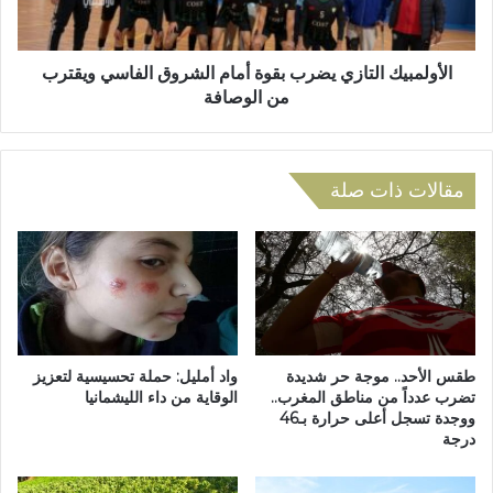
ر
ب
ب
ي
ا
ك
ع
ا
الأولمبيك التازي يضرب بقوة أمام الشروق الفاسي ويقترب
ي
ل
من الوصافة
ة
ت
و
ا
يُ
ز
س
ي
مقالات ذات صلة
ق
ي
ط
ض
ن
ر
ج
ب
ا
ب
ح
ق
ا
و
ل
ة
طقس الأحد.. موجة حر شديدة
واد أمليل: حملة تحسيسية لتعزيز
ز
أ
تضرب عدداً من مناطق المغرب..
الوقاية من داء الليشمانيا
ل
ووجدة تسجل أعلى حرارة بـ46
م
درجة
ي
ا
ل
م
ي
ا