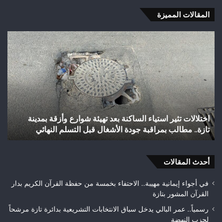
المقالات المميزة
شباب
رأس
أجيري
يحقق
إنجازاً
تاريخياً
بالصعود
إلى
الساكنة بعد تهيئة شوارع وأزقة بمدينة
شباب رأس أجيري يحقق إنجا
القسم
 جودة الأشغال قبل التسلم النهائي
الثاني هواة ويتوج بطلاً
الثاني
هواة
ويتوج
أحدث المقالات
بطلاً
لعصبة
فاس
في أجواء إيمانية مهيبة.. الاحتفاء بخمسة من حفظة القرآن الكريم بدار
مكناس
القرآن المشور بتازة
رسمياً.. عمر البالي يدخل سباق الانتخابات التشريعية بدائرة تازة مرشحاً
لحزب النهضة