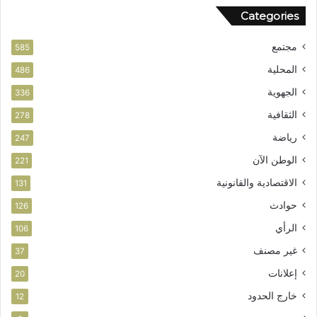
Categories
مجتمع
585
المحلية
486
الجهوية
336
الثقافية
278
رياضة
247
الوطن الآن
221
الاقتصادية والقانونية
131
حوادث
126
الرأي
106
غير مصنف
37
إعلانات
20
خارج الحدود
12