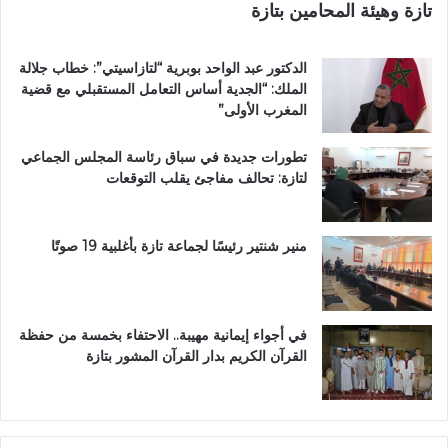
تازة وهيئة المحامين بتازة
ي
ق
ب
الدكتور عبد الواحد بوبرية “لتازاسيتي”: خطاب جلالة
ج
الملك: “الجدية أساس التعامل المستقبلي مع قضية
م
المغرب الأولى”
ا
ع
تطورات جديدة في سباق رئاسة المجلس الجماعي
ة
لتازة: تحالف مفاجئ يقلب التوقعات
ب
ن
ي
ل
منير شنتير رئيسًا لجماعة تازة بأغلبية 19 صوتًا
ن
ت
في أجواء إيمانية مهيبة.. الاحتفاء بخمسة من حفظة
القرآن الكريم بدار القرآن المشور بتازة