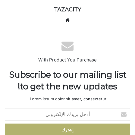
TAZACITY
موق
ع
الوي
ب
With Product You Purchase
Subscribe to our mailing list
to get the new updates!
Lorem ipsum dolor sit amet, consectetur.
أ
د
خ
ل