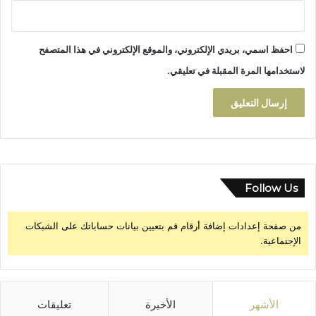
ا
ن
ن
ا
ت
ي
خ
احفظ اسمي، بريدي الإلكتروني، والموقع الإلكتروني في هذا المتصفح
ة
ا
لاستخدامها المرة المقبلة في تعليقي.
ب
ي
ة
Follow Us
من صفحة إعدادات إضافة أرقام قم بتعيين بيانات حساباتك على الشبكات
الإجتماعية.
الأشهر
الأخيرة
تعليقات