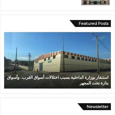
Featured Posts
ع
ا
ب
ل
د
م
ا
ر
ل
ك
ل
ز
ه
ا
ا
ل
عبد الله الشاوي.. مسيرة نصف قرن في خدمة الإدارة الترابية
ا
ل
ج
تتوج بوسام الاستحقاق الوطني
ب
ش
ه
ا
و
و
ي
ي
ل
.
ل
Newsletter
.
ا