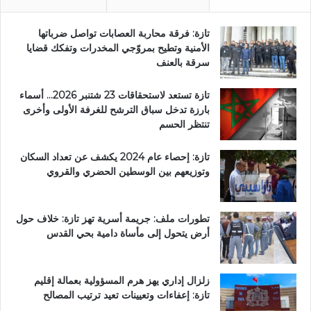
تازة: فرقة محاربة العصابات تواصل ضرباتها
الأمنية وتطيح بمروّجي المخدرات وتفكك قضايا
سرقة بالعنف
تازة تستعد لاستحقاقات 23 شتنبر 2026… أسماء
بارزة تدخل سباق الترشح للغرفة الأولى وأخرى
تنتظر الحسم
تازة: إحصاء عام 2024 يكشف عن تعداد السكان
وتوزيعهم بين الوسطين الحضري والقروي
تطورات ملف: جريمة أسرية تهز تازة: خلاف حول
أرض يتحول إلى مأساة دامية بحي القدس
زلزال إداري يهز هرم المسؤولية بعمالة إقليم
تازة: إعفاءات وتعيينات تعيد ترتيب المصالح