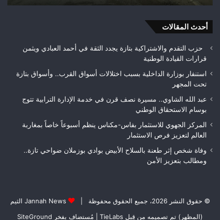
ومطالب
حلم
بتعزيز
متن
الأمن
أحدث المقالات
بيئ
حزب التقدم والاشتراكية بتازة يجدد الثقة في أحمد العبادي ويثمن
قرارات القيادة الوطنية
استنفار بوزارة الداخلية بسبب اختلالات أسواق القرب.. وأسواق بتازة
تحت المجهر
عبد الله الشاوي.. مسيرة نصف قرن في خدمة الإدارة الترابية تتوج
بوسام الاستحقاق الوطني
المركز الجهوي للاستثمار بفاس-مكناس ينظم أسبوعاً خاصاً بمغاربة
العالم لتعزيز فرص الاستثمار
وفاة شخص إثر طعنة بالسلاح الأبيض بوادي بوزملان ضواحي تازة..
ومطالب بتعزيز الأمن
© حقوق النشر 2026، جميع الحقوق محفوظة |
Jannah News الثيم
(المظهر) تم تصميمه من قِبل TieLabs
| مُستضاف بفخر
SiteGround