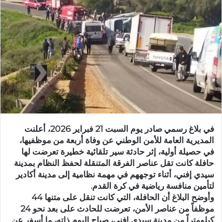
ر
ي
د
ا
إ
ل
ك
ت
ر
و
ن
في بلاغ رسمي صادر يوم السبت 21 فبراير 2026، أعلنت
ي
المديرية العامة للأمن الوطني عن وفاة أربعة من موظفيها،
ا
في حصيلة أولية، إثر حادثة سير تلقائية خطيرة تعرضت لها
حافلة كانت تقل عناصر الفرقة المتنقلة لحفظ النظام بمدينة
سيدي إفني، أثناء توجههم في مهمة نظامية إلى مدينة أكادير
لتأمين منافسة رياضية في كرة القدم.
وأوضح البلاغ أن الحافلة، التي كانت تنقل على متنها 44
موظفاً من عناصر الأمن، تعرضت للحادث على بعد نحو 24
كيلومتراً من مدينة سيدي إفني، صباح اليوم ذاته، ما أسفر عن