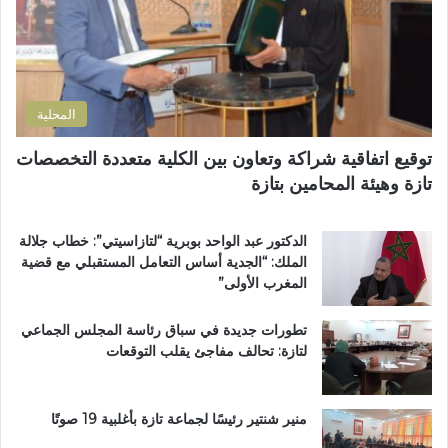
ت
ر
ب
ر
ة
و
و
ا
ع
ن
ل
اً
ي
ت
خ
المحلية
ر
ا
ا
ص
توقيع اتفاقية شراكة وتعاون بين الكلية متعددة التخصصات
ب
اً
تازة وهيئة المحامين بتازة
ي
ب
ة
م
ت
غ
الدكتور عبد الواحد بوبرية “لتازاسيتي”: خطاب جلالة
ت
ا
الملك: “الجدية أساس التعامل المستقبلي مع قضية
و
ر
المغرب الأولى”
ج
ب
ب
ة
تطورات جديدة في سباق رئاسة المجلس الجماعي
و
ا
لتازة: تحالف مفاجئ يقلب التوقعات
س
ل
ا
ع
م
ا
ا
ل
منير شنتير رئيسًا لجماعة تازة بأغلبية 19 صوتًا
ل
م