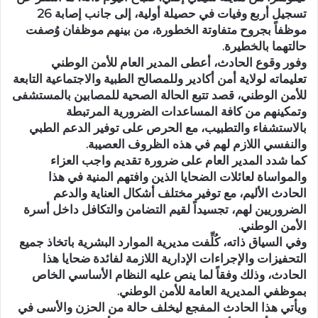
تسجيل أربع وفيات في حصيلة أولية، إلى جانب إصابة 26
موظفاً بجروح متفاوتة الخطورة، من بينهم موظفان وُصفت
حالتهما بالخطيرة.
وفور وقوع الحادث، أعطى المدير العام للأمن الوطني
تعليماته لولاية أمن أكادير وللمصالح الطبية والاجتماعية التابعة
للأمن الوطني، قصد تتبع الحالة الصحية للمصابين بالمستشفى
وتمكينهم من كافة المساعدات الضرورية المرتبطة
بالاستشفاء والتطبيب، مع الحرص على توفير الدعم الطبي
والنفسي اللازم لهم في هذه الظروف العصيبة.
كما شدد المدير العام على ضرورة تقديم واجب العزاء
والمواساة لعائلات الضحايا الذين وافتهم المنية في هذا
الحادث الأليم، مع توفير مختلف أشكال العناية والدعم
الضروريين لهم، تجسيداً لقيم التضامن والتكافل داخل أسرة
الأمن الوطني.
وفي السياق ذاته، كُلِّفت مديرية الموارد البشرية باتخاذ جميع
التحفيزات والإجراءات الإدارية اللازمة لفائدة ضحايا هذا
الحادث، وذلك وفقاً لما ينص عليه النظام الأساسي الخاص
بموظفي المديرية العامة للأمن الوطني.
ويأتي هذا الحادث المفجع ليخلف حالة من الحزن والأسى في