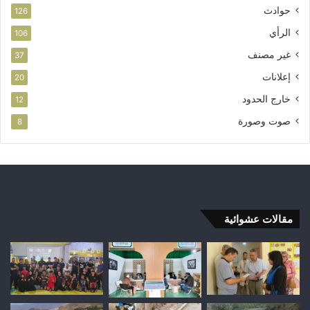
حوادث
126
الرأي
106
غير مصنف
37
إعلانات
20
خارج الحدود
12
صوت وصورة
8
مقالات عشوائية