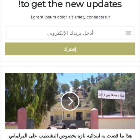
to get the new updates!
Lorem ipsum dolor sit amet, consectetur.
أ
د
خ
ل
ب
ر
ي
د
ه
ك
ذ
ا
ا
ل
م
إ
ا
ل
ق
ك
ض
ت
ت
ر
ب
و
ه
هذا ما قضت به ابتدائية تازة بخصوص التشطيب على البرلماني