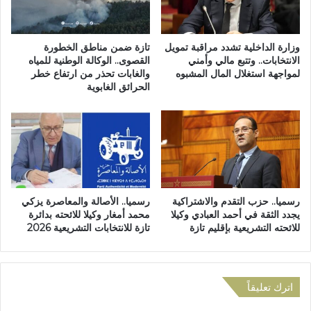
ت
ي
ح
ب
ق
ع
ا
وزارة الداخلية تشدد مراقبة تمويل
تازة ضمن مناطق الخطورة
ل
ق
الانتخابات.. وتتبع مالي وأمني
القصوى.. الوكالة الوطنية للمياه
ى
لمواجهة استغلال المال المشبوه
والغابات تحذر من ارتفاع خطر
ا
الحرائق الغابوية
ا
ت
ل
2
ب
0
ر
2
ل
6
م
…
ا
م
ن
ي
رسميا.. حزب التقدم والاشتراكية
رسميا.. الأصالة والمعاصرة يزكي
ي
م
يجدد الثقة في أحمد العبادي وكيلا
محمد أمغار وكيلا للائحته بدائرة
ا
و
للائحته التشريعية بإقليم تازة
تازة للانتخابات التشريعية 2026
ل
ن
س
ا
ا
ل
ب
إ
اترك تعليقاً
ق
د
ا
ر