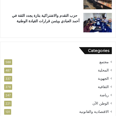
ا
ل
س
ت
ت
ع
حزب التقدم والاشتراكية بتازة يجدد الثقة في
ح
ز
أحمد العبادي ويثمن قرارات القيادة الوطنية
ق
ي
ا
ز
ق
ف
ا
ر
ل
ص
Categories
و
ا
ط
ل
مجتمع
ن
ا
588
ي
س
المحلية
487
ت
الجهوية
ث
337
م
الثقافية
278
ا
ر
رياضة
247
الوطن الآن
221
الاقتصادية والقانونية
131