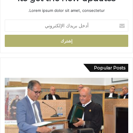
ر
Lorem ipsum dolor sit amet, consectetur.
أ
ي
أ
ل
د
م
خ
ا
ل
م
ب
ت
ر
ج
ي
د
د
Popular Posts
د
ك
م
ا
ط
ل
ا
إ
ل
ل
ب
ك
إ
ت
ص
ر
ل
و
ا
ن
ح