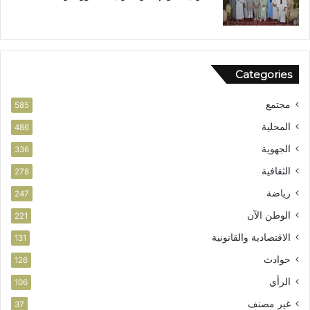
Categories
مجتمع
585
المحلية
486
الجهوية
336
الثقافية
278
رياضة
247
الوطن الآن
221
الاقتصادية والقانونية
131
حوادث
126
الرأي
106
غير مصنف
37