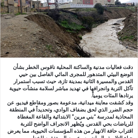
ر
ي
د
ا
إ
ل
ك
ت
ر
دقت فعاليات مدنية والساكنة المحلية ناقوس الخطر بشأن
و
الوضع البيئي المتدهور للمجرى المائي الفاصل بين حيي
ن
القدس والمسيرة الثانية بمدينة تازة، حيث تسبب استمرار
ي
تآكل التربة وانجرافها في تهديد مباشر لسلامة منشآت حيوية
ا
يرتادها المئات يومياً.
وقد كشفت معاينة ميدانية، مدعومة بصور ومقاطع فيديو، عن
حجم الضرر الذي لحق بضفاف الوادي، وتحديداً في المنطقة
المحاذية لمدرسة “بني مرين” الابتدائية والقاعة المغطاة
للرياضات بحي القدس. ويُظهر الانجراف الواضح للتربة
اقتراب حافة الانهيار من هذه المؤسسات الحيوية، مما يعرض
حياة التلاميذ والرياضيين وعموم المرتفقين للخطر.