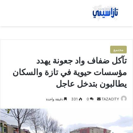
بحث عن
الق
مجتمع
تآكل ضفاف واد جعونة يهدد
مؤسسات حيوية في تازة والسكان
يطالبون بتدخل عاجل
TAZACITY
أ
0
331
دقيقة واحدة
ر
س
ل
ب