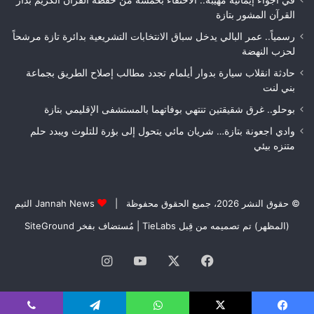
في أجواء إيمانية مهيبة.. الاحتفاء بخمسة من حفظة القرآن الكريم بدار
مكناس
القرآن المشور بتازة
رسمياً.. عمر البالي يدخل سباق الانتخابات التشريعية بدائرة تازة مرشحاً
لحزب النهضة
حادثة انقلاب سيارة بدوار أيلمام تجدد مطالب إصلاح الطريق بجماعة
بني لنت
بوحلو.. غرق شقيقتين تنتهي بوفاتهما بالمستشفى الإقليمي بتازة
وادي اجعونة بتازة… شريان مائي يتحول إلى بؤرة للتلوث ويبدد حلم
متنزه بيئي
© حقوق النشر 2026، جميع الحقوق محفوظة |
Jannah News الثيم
(المظهر) تم تصميمه من قِبل TieLabs
| مُستضاف بفخر
SiteGround
فيسبوك
‫X
‫YouTube
انستقرام