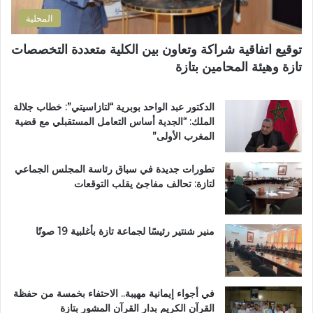
ي
ا
المحلية
ل
ط
توقيع اتفاقية شراكة وتعاون بين الكلية متعددة التخصصات
ر
تازة وهيئة المحامين بتازة
ي
ق
ب
الدكتور عبد الواحد بوبرية “لتازاسيتي”: خطاب جلالة
ج
الملك: “الجدية أساس التعامل المستقبلي مع قضية
م
المغرب الأولى”
ا
ع
تطورات جديدة في سباق رئاسة المجلس الجماعي
ة
لتازة: تحالف مفاجئ يقلب التوقعات
ب
ن
ي
ل
منير شنتير رئيسًا لجماعة تازة بأغلبية 19 صوتًا
ن
ت
في أجواء إيمانية مهيبة.. الاحتفاء بخمسة من حفظة
القرآن الكريم بدار القرآن المشور بتازة