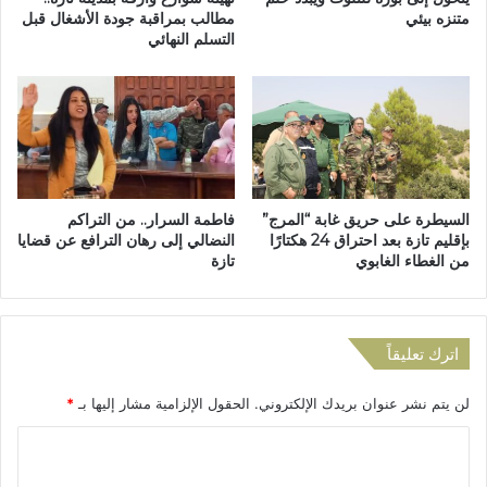
ق
متنزه بيئي
مطالب بمراقبة جودة الأشغال قبل
ا
التسلم النهائي
ش
د
ا
ح
ل
م
ش
و
أ
م
ن
ع
ا
ز
ل
و
السيطرة على حريق غابة “المرج”
فاطمة السرار.. من التراكم
م
ل
بإقليم تازة بعد احتراق 24 هكتارًا
النضالي إلى رهان الترافع عن قضايا
ح
ع
من الغطاء الغابوي
تازة
ل
ن
ي
ا
و
ل
ت
ع
اترك تعليقاً
ع
ا
ز
ل
لن يتم نشر عنوان بريدك الإلكتروني.
الحقول الإلزامية مشار إليها بـ
*
ي
م
ز
ل
ا
ا
أ
ل
ل
ك