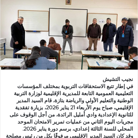
ب
ر
ي
د
ا
إ
ل
ك
ت
ر
نجيب التشيش
و
في إطار تتبع الاستحقاقات التربوية بمختلف المؤسسات
ن
التعليمية العمومية التابعة للمديرية الإقليمية لوزارة التربية
ي
الوطنية والتعليم الأولي والرياضة بتازة، قام السيد المدير
ا
الإقليمي، صباح يوم الأربعاء 21 يناير 2026، بزيارة تفقدية
للثانوية الإعدادية وادي أمليل الرائدة، من أجل الوقوف على
مجريات اليوم الثاني من عمليات تمرير الامتحان الموحد
المحلي للسنة الثالثة إعدادي، برسم دورة يناير 2026.
وقد كان السيد المدير الإقليمي مرفوقًا بكل من رئيس مصلحة