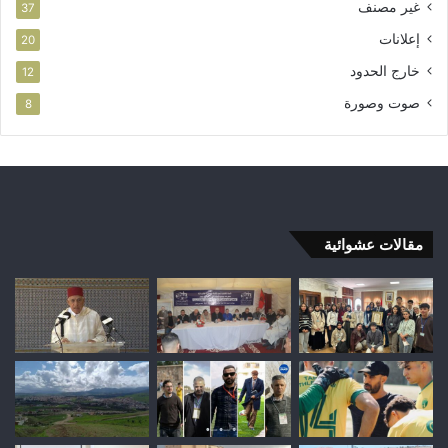
غير مصنف
37
إعلانات
20
خارج الحدود
12
صوت وصورة
8
مقالات عشوائية