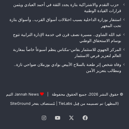
حزب التقدم والاشتراكية بتازة يجدد الثقة في أحمد العبادي ويثمن
قرارات القيادة الوطنية
استنفار بوزارة الداخلية بسبب اختلالات أسواق القرب.. وأسواق بتازة
تحت المجهر
عبد الله الشاوي.. مسيرة نصف قرن في خدمة الإدارة الترابية تتوج
بوسام الاستحقاق الوطني
المركز الجهوي للاستثمار بفاس-مكناس ينظم أسبوعاً خاصاً بمغاربة
العالم لتعزيز فرص الاستثمار
وفاة شخص إثر طعنة بالسلاح الأبيض بوادي بوزملان ضواحي تازة..
ومطالب بتعزيز الأمن
© حقوق النشر 2026، جميع الحقوق محفوظة |
Jannah News الثيم
(المظهر) تم تصميمه من قِبل TieLabs
| مُستضاف بفخر
SiteGround
فيسبوك
‫X
‫YouTube
انستقرام