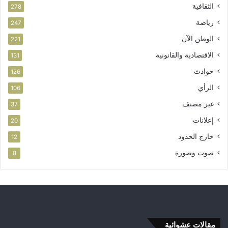
الثقافية
278
رياضة
247
الوطن الآن
221
الاقتصادية والقانونية
131
حوادث
126
الرأي
106
غير مصنف
37
إعلانات
20
خارج الحدود
12
صوت وصورة
8
مقالات عشوائية