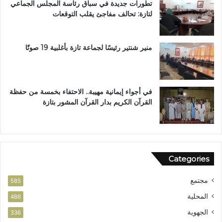
تطورات جديدة في سباق رئاسة المجلس الجماعي
ة
لتازة: تحالف مفاجئ يقلب التوقعات
ب
ن
ي
ل
منير شنتير رئيسًا لجماعة تازة بأغلبية 19 صوتًا
ن
ت
في أجواء إيمانية مهيبة.. الاحتفاء بخمسة من حفظة
القرآن الكريم بدار القرآن المشور بتازة
Categories
مجتمع
585
المحلية
486
الجهوية
336