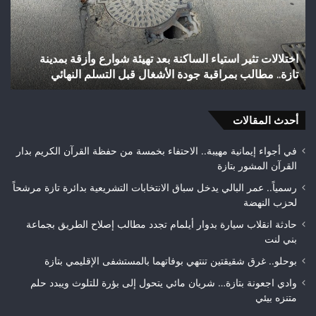
إنجازاً
تاريخياً
بالصعود
إلى
دينة
شباب رأس أجيري يحقق إنجازاً تاريخياً بالصعود إلى القسم
القسم
ئي
الثاني هواة ويتوج بطلاً لعصبة فاس مكناس
الثاني
هواة
ويتوج
بطلاً
أحدث المقالات
لعصبة
فاس
في أجواء إيمانية مهيبة.. الاحتفاء بخمسة من حفظة القرآن الكريم بدار
مكناس
القرآن المشور بتازة
رسمياً.. عمر البالي يدخل سباق الانتخابات التشريعية بدائرة تازة مرشحاً
لحزب النهضة
حادثة انقلاب سيارة بدوار أيلمام تجدد مطالب إصلاح الطريق بجماعة
بني لنت
بوحلو.. غرق شقيقتين تنتهي بوفاتهما بالمستشفى الإقليمي بتازة
وادي اجعونة بتازة… شريان مائي يتحول إلى بؤرة للتلوث ويبدد حلم
متنزه بيئي