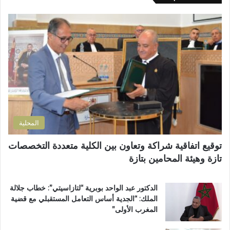
ك
م
ا
ط
ل
ا
إ
ل
ل
ب
ك
إ
ت
ص
ر
ل
و
ا
ن
ح
ي
ا
المحلية
ل
ط
توقيع اتفاقية شراكة وتعاون بين الكلية متعددة التخصصات
ر
تازة وهيئة المحامين بتازة
ي
ق
ب
الدكتور عبد الواحد بوبرية “لتازاسيتي”: خطاب جلالة
ج
الملك: “الجدية أساس التعامل المستقبلي مع قضية
م
المغرب الأولى”
ا
ع