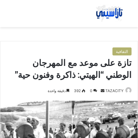
بحث عن
الق
الثقافية
تازة على موعد مع المهرجان
الوطني “الهيتي: ذاكرة وفنون حية”
TAZACITY
أ
0
392
دقيقة واحدة
ر
س
ل
ب
ر
ي