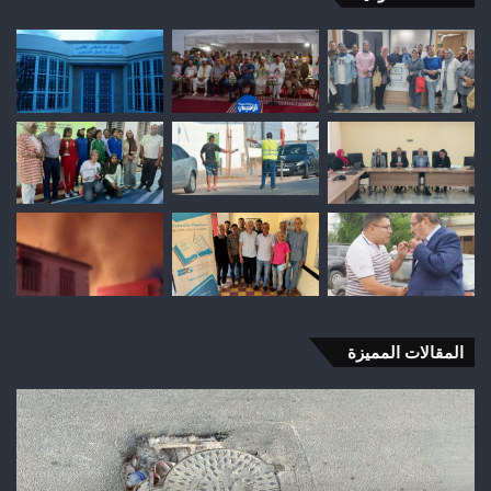
المقالات المميزة
شباب
رأس
أجيري
يحقق