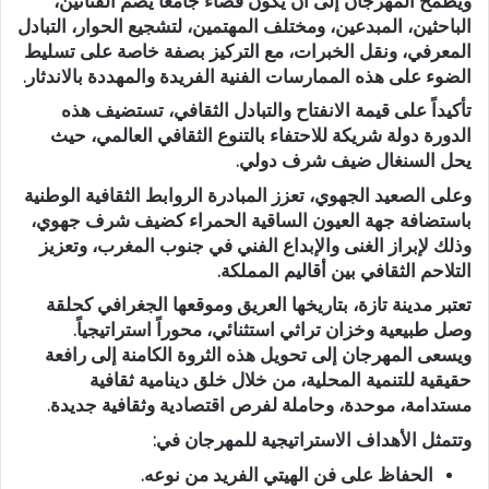
​ويطمح المهرجان إلى أن يكون فضاءً جامعاً يضم الفنانين،
الباحثين، المبدعين، ومختلف المهتمين، لتشجيع الحوار، التبادل
المعرفي، ونقل الخبرات، مع التركيز بصفة خاصة على تسليط
الضوء على هذه الممارسات الفنية الفريدة والمهددة بالاندثار.
​تأكيداً على قيمة الانفتاح والتبادل الثقافي، تستضيف هذه
الدورة دولة شريكة للاحتفاء بالتنوع الثقافي العالمي، حيث
يحل
السنغال
ضيف شرف دولي.
​وعلى الصعيد الجهوي، تعزز المبادرة الروابط الثقافية الوطنية
باستضافة
جهة العيون الساقية الحمراء
كضيف شرف جهوي،
وذلك لإبراز الغنى والإبداع الفني في جنوب المغرب، وتعزيز
التلاحم الثقافي بين أقاليم المملكة.
​تعتبر مدينة تازة، بتاريخها العريق وموقعها الجغرافي كحلقة
وصل طبيعية وخزان تراثي استثنائي، محوراً استراتيجياً.
ويسعى المهرجان إلى تحويل هذه الثروة الكامنة إلى رافعة
حقيقية للتنمية المحلية، من خلال خلق دينامية ثقافية
مستدامة، موحدة، وحاملة لفرص اقتصادية وثقافية جديدة.
​وتتمثل الأهداف الاستراتيجية للمهرجان في:
الحفاظ
على فن الهيتي الفريد من نوعه.