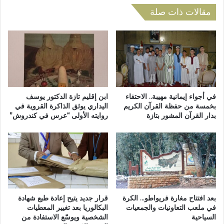
ا
ت
مقالات ذات صلة
ب
خ
ت
ص
ز
ص
ا
ا
ز
ت
ب
ت
ا
في أجواء إيمانية مهيبة.. الاحتفاء
ابن إقليم تازة الدكتور يوسف
ز
بخمسة من حفظة القرآن الكريم
اليداري يوثق الذاكرة القروية في
بدار القرآن المشور بتازة
روايته الأولى “عرس في كندروش”
ة
ت
ف
ت
ح
ع
ه
د
بعد افتتاح مغارة فريواطو… الكرة
قرار جديد يتيح إعادة طبع شهادة
ا
في ملعب التعاونيات والجمعيات
البكالوريا بعد تغيير المعطيات
ج
السياحية
الشخصية ويوسّع الاستفادة من
د