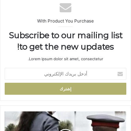
ب
With Product You Purchase
Subscribe to our mailing list
to get the new updates!
Lorem ipsum dolor sit amet, consectetur.
أ
د
خ
ل
ب
ر
ي
د
ت
ك
و
ا
ق