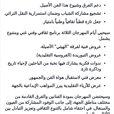
دعم
الفرق وشيوخ هذا الفن الأصيل.
تشجيع
مشاركة الشباب وضمان استمرارية النقل التراثي.
جعل
تازة قطباً ثقافياً وطنياً بامتياز.
​سيحيي أيام المهرجان الثلاثة برنامج ثقافي وفني غني ومتنوع
يشمل:
​عروض فنية لفرقة
“الهيتي”
الأصيلة.
​عروض
التبوريدة
(الفروسية التقليدية).
ندوات فكرية
يشارك فيها نخبة من الباحثين لإحياء تاريخ
وذاكرة تازة.
معرض فني
لاستقبال هواة الفن والجمهور.
عرض للأزياء التقليدية
يبرز المواهب الإبداعية بالجهة.
​وسيحتضن المهرجان بمودة الفنانين والفرق القادمة من
مختلف مناطق الجهة، إلى جانب الوفود المشاركة من
العيون
و
السنغال
، في احتفاء شامل بالتنوع الثقافي وتعزيز التبادل بين