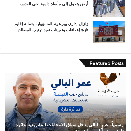
أرض يتحول إلى مأساة دامية بحي القدس
زلزال إداري يهز هرم المسؤولية بعمالة إقليم
تازة: إعفاءات وتعيينات تعيد ترتيب المصالح
Featured Posts
ح
ا
د
ث
ة
ا
ن
ق
رة
حادثة انقلاب سيارة بدوار أيلمام تجدد مطالب إصلاح الطريق
ل