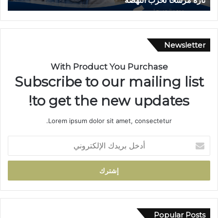
بجماعة بني لنت
ا
ب
س
ي
ا
Newsletter
ر
ة
With Product You Purchase
ب
Subscribe to our mailing list
د
و
to get the new updates!
ا
ر
Lorem ipsum dolor sit amet, consectetur.
أ
ي
أ
ل
د
م
خ
ا
ل
م
ب
ت
ر
ج
ي
د
د
Popular Posts
د