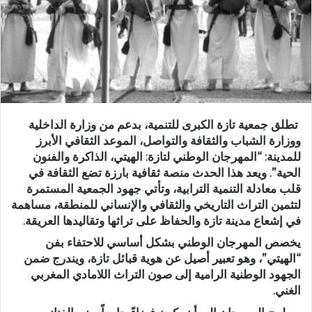
د
ا
إ
ل
ك
ت
ر
تطلق
جمعية تازة الكبرى للتنمية
، بدعم من
وزارة الداخلية
و
و
وزارة الشباب والثقافة والتواصل
، الموعد الثقافي الأبرز
ن
للمدينة:
“المهرجان الوطني لتازة: الهيتي، الذاكرة والفنون
ي
الحية”
. ويعد هذا الحدث منصة ثقافية بارزة تضع الثقافة في
ا
قلب معادلة التنمية الترابية، وتأتي جهود الجمعية المستمرة
لتثمين التراث التاريخي والثقافي والإنساني للمنطقة، مساهمة
في إشعاع مدينة تازة والحفاظ على تراثها وتقاليدها العريقة.
​يخصص المهرجان الوطني بشكل أساسي للاحتفاء بفن
“الهيتي”
، وهو تعبير أصيل عن هوية قبائل تازة، ويندرج ضمن
الجهود الوطنية الرامية إلى صون التراث اللامادي المغربي
الغني.