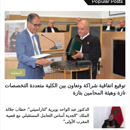
Popular Posts
م
ك
ة
ا
ا
ل
ل
إ
إ
ل
د
ك
ا
ت
ر
ر
ة
و
ا
ن
ل
ي
ت
المحلية
ر
ا
توقيع اتفاقية شراكة وتعاون بين الكلية متعددة التخصصات
ب
تازة وهيئة المحامين بتازة
ي
ة
ت
الدكتور عبد الواحد بوبرية “لتازاسيتي”: خطاب جلالة
ت
الملك: “الجدية أساس التعامل المستقبلي مع قضية
و
المغرب الأولى”
ج
ب