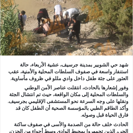
ر
ي
د
ا
إ
ل
ك
ت
ر
شهد حي الشوبير بمدينة جرسيف، عشية الأربعاء، حالة
و
استنفار واسعة في صفوف السلطات المحلية والأمنية، عقب
ن
العثور على جثة طفل داخل وادي مللو في ظروف مأساوية.
ي
وفور إشعارها بالحادث، انتقلت عناصر الأمن الوطني
ا
والسلطات المحلية إلى مكان الواقعة، حيث تم انتشال الجثة
ونقلها على وجه السرعة نحو المستشفى الإقليمي بجرسيف.
وأكد الطاقم الطبي بالمؤسسة الصحية أن الطفل كان قد
فارق الحياة قبل وصوله.
الحادث خلف حالة من الصدمة والأسى في صفوف ساكنة
الحي، الذين تجمهروا بمحيط الوادي وسط أجواء من الحزن،