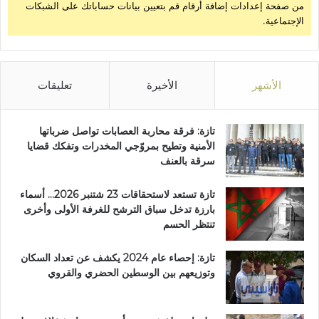
من صفحة إعدادات إضافة أرقام قم بتعيين بيانات حساباتك على الشبكات
الإجتماعية.
الأشهر
الأخيرة
تعليقات
تازة: فرقة محاربة العصابات تواصل ضرباتها
الأمنية وتطيح بمروّجي المخدرات وتفكك قضايا
سرقة بالعنف
تازة تستعد لاستحقاقات 23 شتنبر 2026… أسماء
بارزة تدخل سباق الترشح للغرفة الأولى وأخرى
تنتظر الحسم
تازة: إحصاء عام 2024 يكشف عن تعداد السكان
وتوزيعهم بين الوسطين الحضري والقروي