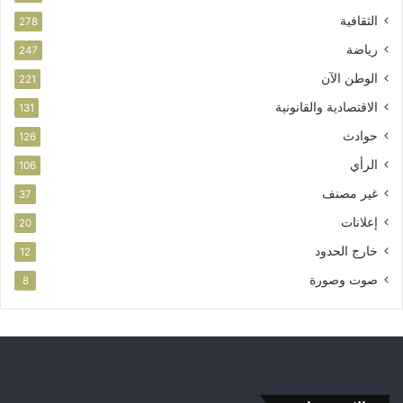
الثقافية
278
رياضة
247
الوطن الآن
221
الاقتصادية والقانونية
131
حوادث
126
الرأي
106
غير مصنف
37
إعلانات
20
خارج الحدود
12
صوت وصورة
8