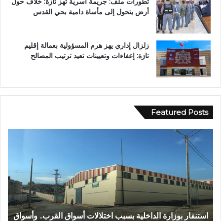
تطورات ملف: جريمة أسرية تهز تازة: خلاف حول
أرض يتحول إلى مأساة دامية بحي القدس
زلزال إداري يهز هرم المسؤولية بعمالة إقليم
تازة: إعفاءات وتعيينات تعيد ترتيب المصالح
Featured Posts
ع
ب
د
ا
ل
ل
ه
ا
اق القرب.. وأسواق
عبد الله الشاوي.. مسيرة نصف قرن في خدمة الإدا
ل