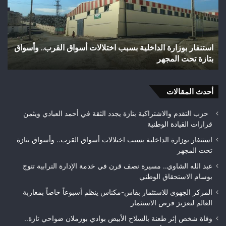
بالسلاح
الأبيض
بوادي
بوزملان
ت أسواق القرب.. وأسواق
وفاة شخص إثر طعنة بالسلاح الأبيض بواد
ضواحي
تازة.. ومطالب بتعزيز الأمن
تازة..
ومطالب
بتعزيز
أحدث المقالات
الأمن
حزب التقدم والاشتراكية بتازة يجدد الثقة في أحمد العبادي ويثمن
قرارات القيادة الوطنية
استنفار بوزارة الداخلية بسبب اختلالات أسواق القرب.. وأسواق بتازة
تحت المجهر
عبد الله الشاوي.. مسيرة نصف قرن في خدمة الإدارة الترابية تتوج
بوسام الاستحقاق الوطني
المركز الجهوي للاستثمار بفاس-مكناس ينظم أسبوعاً خاصاً بمغاربة
العالم لتعزيز فرص الاستثمار
وفاة شخص إثر طعنة بالسلاح الأبيض بوادي بوزملان ضواحي تازة..