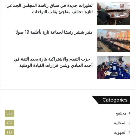
تطورات جديدة في سباق رئاسة المجلس الجماعي
و
لتازة: تحالف مفاجئ يقلب التوقعات
س
ا
م
ا
منير شنتير رئيسًا لجماعة تازة بأغلبية 19 صوتًا
ل
ا
س
ت
حزب التقدم والاشتراكية بتازة يجدد الثقة في
ح
أحمد العبادي ويثمن قرارات القيادة الوطنية
ق
ا
ق
ا
ل
Categories
و
ط
مجتمع
ن
588
ي
المحلية
487
الجهوية
337