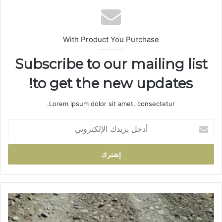
ب
With Product You Purchase
Subscribe to our mailing list
to get the new updates!
Lorem ipsum dolor sit amet, consectetur.
أ
د
خ
ل
ب
ر
ي
د
د
ك
و
ا
ا