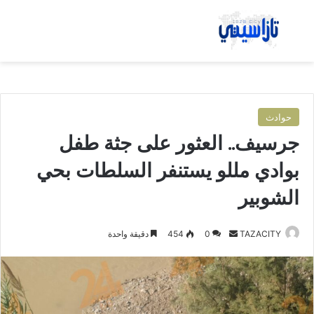
بحث عن
الق
حوادث
جرسيف.. العثور على جثة طفل
بوادي مللو يستنفر السلطات بحي
الشوبير
TAZACITY
أ
0
454
دقيقة واحدة
ر
س
ل
ب