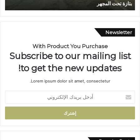
تتوج بوسام الاستحقاق الوطني
ش
ا
و
ي
.
Newsletter
.
م
With Product You Purchase
س
Subscribe to our mailing list
ي
ر
to get the new updates!
ة
ن
Lorem ipsum dolor sit amet, consectetur.
ص
ف
أ
ق
د
ر
خ
ن
ل
ف
ب
ي
ر
خ
ي
د
د