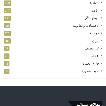
الثقافية
278
رياضة
247
الوطن الآن
221
الاقتصادية والقانونية
131
حوادث
126
الرأي
106
غير مصنف
37
إعلانات
20
خارج الحدود
12
صوت وصورة
8
مقالات عشوائية