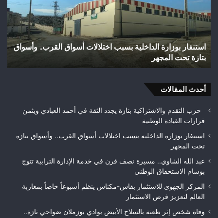
بالسلاح
الأبيض
بوادي
بوزملان
. وأسواق
وفاة شخص إثر طعنة بالسلاح الأبيض بوادي بوزملان ضوا
ضواحي
تازة.. ومطالب بتعزيز الأمن
تازة..
ومطالب
بتعزيز
الأمن
أحدث المقالات
حزب التقدم والاشتراكية بتازة يجدد الثقة في أحمد العبادي ويثمن
قرارات القيادة الوطنية
استنفار بوزارة الداخلية بسبب اختلالات أسواق القرب.. وأسواق بتازة
تحت المجهر
عبد الله الشاوي.. مسيرة نصف قرن في خدمة الإدارة الترابية تتوج
بوسام الاستحقاق الوطني
المركز الجهوي للاستثمار بفاس-مكناس ينظم أسبوعاً خاصاً بمغاربة
العالم لتعزيز فرص الاستثمار
وفاة شخص إثر طعنة بالسلاح الأبيض بوادي بوزملان ضواحي تازة..