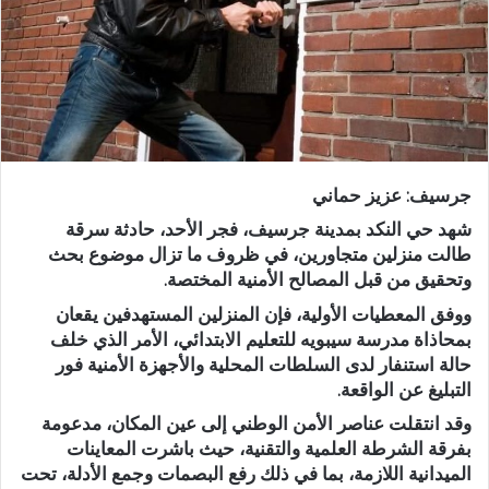
د
ا
إ
ل
ك
ت
ر
جرسيف: عزيز حماني
و
ن
شهد حي النكد بمدينة جرسيف، فجر الأحد، حادثة سرقة
ي
طالت منزلين متجاورين، في ظروف ما تزال موضوع بحث
وتحقيق من قبل المصالح الأمنية المختصة.
ا
ووفق المعطيات الأولية، فإن المنزلين المستهدفين يقعان
بمحاذاة مدرسة سيبويه للتعليم الابتدائي، الأمر الذي خلف
حالة استنفار لدى السلطات المحلية والأجهزة الأمنية فور
التبليغ عن الواقعة.
وقد انتقلت عناصر الأمن الوطني إلى عين المكان، مدعومة
بفرقة الشرطة العلمية والتقنية، حيث باشرت المعاينات
الميدانية اللازمة، بما في ذلك رفع البصمات وجمع الأدلة، تحت