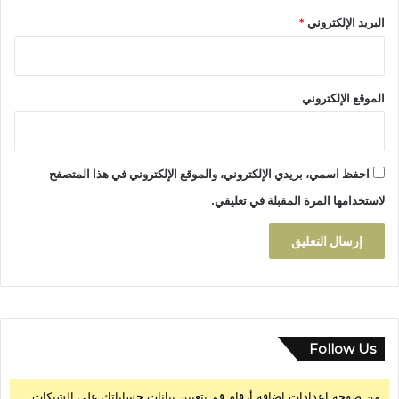
ا
ع
البريد الإلكتروني
*
ل
ي
ت
إ
ه
ل
ي
ى
ئ
الموقع الإلكتروني
ط
ة
ر
ي
ق
احفظ اسمي، بريدي الإلكتروني، والموقع الإلكتروني في هذا المتصفح
س
ب
لاستخدامها المرة المقبلة في تعليقي.
ت
Follow Us
من صفحة إعدادات إضافة أرقام قم بتعيين بيانات حساباتك على الشبكات