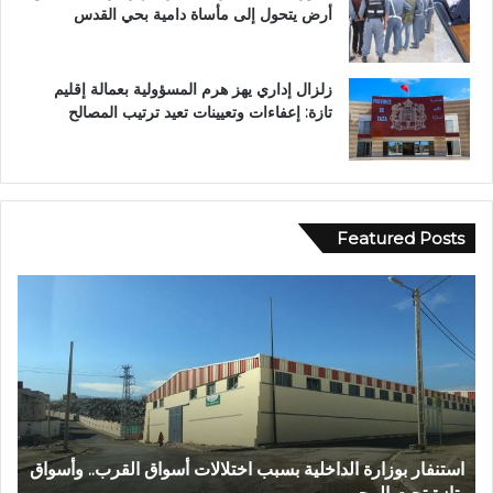
أرض يتحول إلى مأساة دامية بحي القدس
زلزال إداري يهز هرم المسؤولية بعمالة إقليم
تازة: إعفاءات وتعيينات تعيد ترتيب المصالح
Featured Posts
ع
ب
د
ا
ل
ل
ه
ا
وأسواق
عبد الله الشاوي.. مسيرة نصف قرن في خدمة الإدارة الترابية
ل