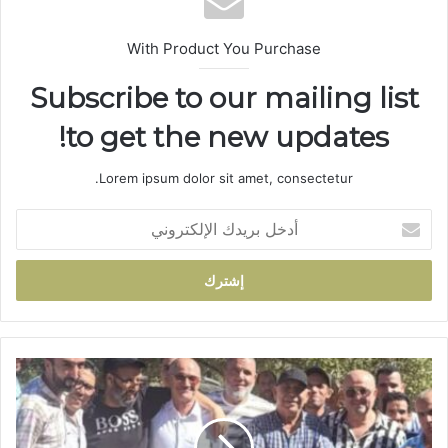
With Product You Purchase
Subscribe to our mailing list
to get the new updates!
Lorem ipsum dolor sit amet, consectetur.
أ
د
خ
ل
ب
ر
ي
د
%
ك
6
ا
0
ل
ن