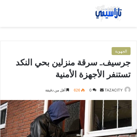
بحث عن
الق
الجهوية
جرسيف.. سرقة منزلين بحي النكد
تستنفر الأجهزة الأمنية
TAZACITY
أ
0
626
أقل من دقيقة
ر
س
ل
ب
ر
ي