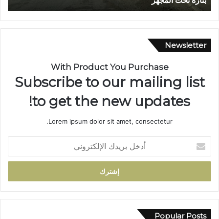
تتوج بوسام الاستحقاق الوطني
ش
ا
و
ي
.
Newsletter
.
م
With Product You Purchase
س
Subscribe to our mailing list
ي
ر
to get the new updates!
ة
ن
Lorem ipsum dolor sit amet, consectetur.
ص
ف
أ
ق
د
ر
خ
ن
ل
ف
ب
ي
ر
خ
ي
د
د
Popular Posts
م