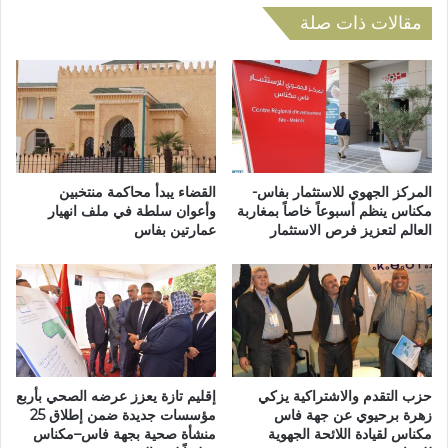
ب
ر
مقالات ذات صلة
ج
ق
م
ا
ا
م
ع
ع
ة
ل
ك
ى
ا
ا
ف
ل
المركز الجهوي للاستثمار بفاس-
القضاء يبدأ محاكمة منتخبين
ا
م
مكناس ينظم أسبوعاً خاصاً بمغاربة
وأعوان سلطة في ملف انهيار
ل
العالم لتعزيز فرص الاستثمار
عمارتين بفاس
س
غ
ت
ا
ف
ر
ي
.
د
.
ي
.
ن
و
ا
حزب التقدم والاشتراكية يزكي
إقليم تازة يعزز عرضه الصحي بأربع
ا
س
زهرة برحيوي عن جهة فاس
مؤسسات جديدة ضمن إطلاق 25
ل
ت
مكناس لقيادة اللائحة الجهوية
منشأة صحية بجهة فاس–مكناس
م
ع