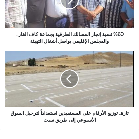
إ
س
ل
ب
ك
ة
ت
إ
ر
ن
و
ج
%60 نسبة إنجاز المسالك الطرقية بجماعة كاف الغار...
ن
ا
والمجلس الإقليمي يواصل أشغال التهيئة
ي
ز
ا
ت
ل
ا
م
ز
س
ة
ا
.
ل
.
ك
ت
ا
و
ل
ز
ط
ي
تازة.. توزيع الأرقام على المستفيدين استعداداً لترحيل السوق
ر
ع
الأسبوعي إلى طريق سبت
ق
ا
ي
ل
ة
أ