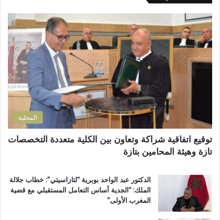
ك
ة
ا
ا
ل
ل
إ
إ
ل
د
ك
ا
ت
ر
ر
ة
و
ا
ن
ل
ي
ت
المحلية
ر
ا
توقيع اتفاقية شراكة وتعاون بين الكلية متعددة التخصصات
ب
تازة وهيئة المحامين بتازة
ي
ة
ت
الدكتور عبد الواحد بوبرية “لتازاسيتي”: خطاب جلالة
ت
الملك: “الجدية أساس التعامل المستقبلي مع قضية
و
المغرب الأولى”
ج
ب