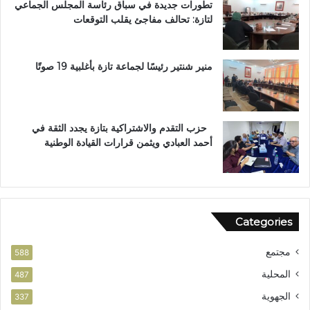
تطورات جديدة في سباق رئاسة المجلس الجماعي
و
لتازة: تحالف مفاجئ يقلب التوقعات
س
ا
م
ا
منير شنتير رئيسًا لجماعة تازة بأغلبية 19 صوتًا
ل
ا
س
ت
حزب التقدم والاشتراكية بتازة يجدد الثقة في
ح
أحمد العبادي ويثمن قرارات القيادة الوطنية
ق
ا
ق
ا
ل
Categories
و
ط
مجتمع
ن
588
ي
المحلية
487
الجهوية
337