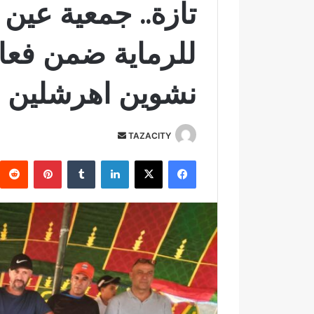
تازة.. جمعية عين
للرماية ضمن فعا
نشوين اهرشلين م
TAZACITY
أ
ر
فيسبوك
‫X
لينكدإن
‏Tumblr
بينتيريست
س
ل
ب
ر
ي
د
ا
إ
ل