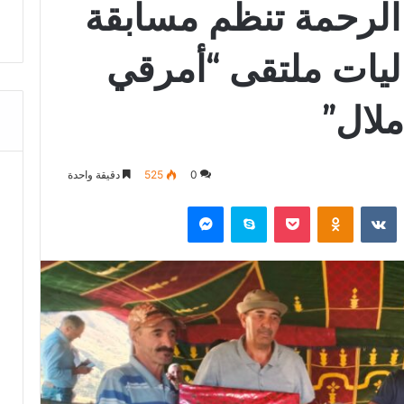
 الرحمة تنظم مسابقة
ليات ملتقى “أمرقي
لال”
0
525
دقيقة واحدة
‏Reddit
‏VKontakte
Odnoklassniki
‫Pocket
سكايب
ماسنجر