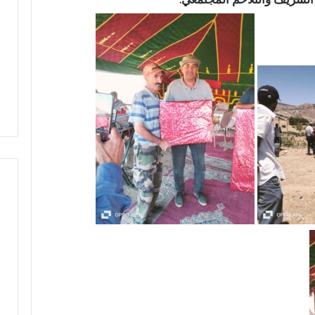
ل
م
ا
م
ت
ج
د
د
م
ط
ا
ل
ب
إ
ص
ل
ا
ح
ا
ل
ط