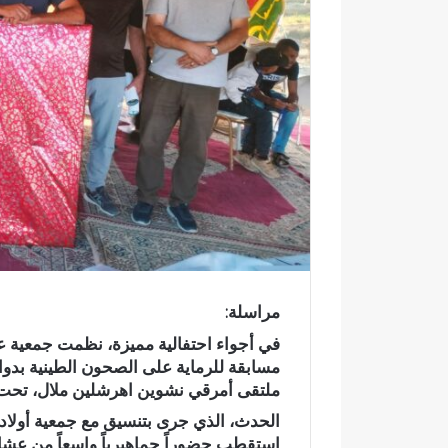
ك
ت
ر
و
ن
ي
ا
مراسلة:
مسابقة للرماية على الصحون الطينية بدوا
ملتقى أمرقي نشوين اهرشلين ملال، تحت شعا
الحدث، الذي جرى بتنسيق مع جمعية أولاد 
ف
ر
استقطب حضوراً جماهيرياً واسعاً من عشاق
ي
س