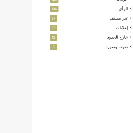
الرأي
106
غير مصنف
37
إعلانات
20
خارج الحدود
12
صوت وصورة
8