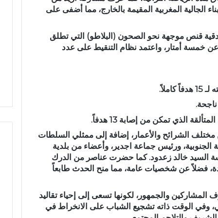
بناء الجالية المغربية المقيمة بالخارج، مما أضفى على
د
ث
ة
 باستعمال بندقية قنص موجهة نحو الصحون (البلاطو) التي تطلق
ا
ل عن خمسة أمتار، واعتمد نظام التنقيط على عدد
ن
 البالي يدخل سباق
حادثة انقلاب سيارة بدوار أيلمام
ق
تشريعية بدائرة تازة
تجدد مطالب إصلاح الطريق
ل
 النهضة
بجماعة بني لنت
ا
املاً.
ب
س
ي
ألقة الذي تمكن من إصابة 13 هدفاً.
ا
ر
ختلف الشرائح والأعمار، إضافة إلى ممثلي السلطات
ة
 الجنوبية، ورئيس جماعة اجدير، وأعضاء من بلدية
ب
اسة السيد خالد زعدود. كما حضرت عناصر من الدرك
د
دة، فضلاً عن شخصيات عامة، مما منح الحدث طابعاً
و
ا
المشاركين والجمهور، لكونها تسعى إلى إحياء تقاليد
ر
أ
ي، وفي الوقت ذاته تشجيع الشباب على الانخراط في
ي
الشريف والتلاحم المجتمعي.