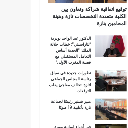
ي
ي
ي
م
ب
توقيع اتفاقية شراكة وتعاون بين
ي
د
الكلية متعددة التخصصات تازة وهيئة
ب
د
المحامين بتازة
ت
ح
ا
ل
الدكتور عبد الواحد بوبرية
ز
م
“لتازاسيتي”: خطاب جلالة
ة
م
الملك: “الجدية أساس
ت
التعامل المستقبلي مع
ن
قضية المغرب الأولى”
ز
ه
تطورات جديدة في سباق
ب
رئاسة المجلس الجماعي
ي
لتازة: تحالف مفاجئ يقلب
ئ
التوقعات
ي
منير شنتير رئيسًا لجماعة
تازة بأغلبية 19 صوتًا
في أجواء إيمانية مهيبة..