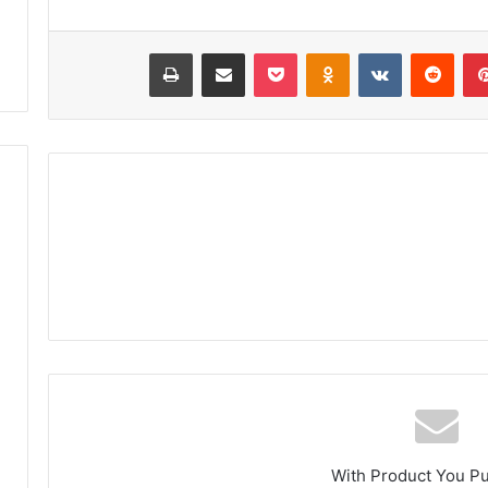
بينتيريست
‏Reddit
‏VKontakte
Odnoklassniki
‫Pocket
مشاركة عبر البريد
طباعة
With Product You P