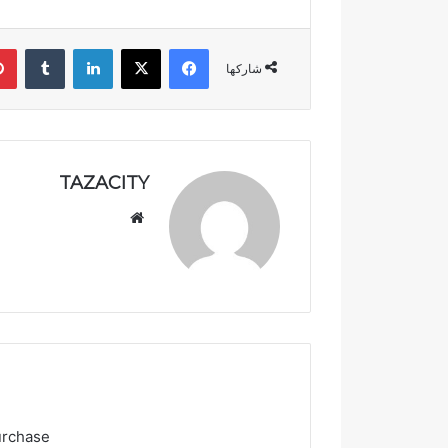
و
ض
ر
ة
فيسبوك
‫X
لينكدإن
‏Tumblr
ب
شاركها
ت
ا
ز
ة
TAZACITY
موق
ع
الوي
ب
urchase