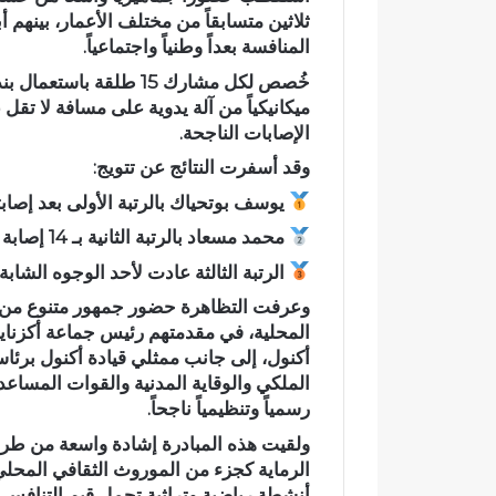
ثلاثين متسابقاً من مختلف الأعمار، بينهم أ
أ
م
المنافسة بعداً وطنياً واجتماعياً.
ج
ي
و
اً
خُصص لكل مشارك 15 طلقة
ا
.
ميكانيكياً من آلة يدوية على مسافة لا تق
ء
.
 مائي
في أجواء إيمانية مهيبة.. الاحتفاء
رسمياً.. عمر
الإصابات الناجحة.
إ
ع
دد حلم
بخمسة من حفظة القرآن الكريم
الانتخابات ال
ي
م
وقد أسفرت النتائج عن تتويج:
بدار القرآن المشور بتازة
مرشحاً لحزب
م
ر
يوسف بوتحياك بالرتبة الأولى بعد إصابته لـ 15 هدفاً ك
ا
ا
ن
ل
محمد مسعاد بالرتبة الثانية بـ 14 إصابة ناجحة.
ي
ب
الرتبة الثالثة عادت لأحد الوجوه الشابة المت
ة
ا
م
ل
وعرفت التظاهرة حضور جمهور متنوع من م
ه
ي
المحلية، في مقدمتهم رئيس جماعة أكزناية
ي
ي
أكنول، إلى جانب ممثلي قيادة أكنول برئ
ب
د
الملكي والوقاية المدنية والقوات المساع
ة
خ
رسمياً وتنظيمياً ناجحاً.
.
ل
ولقيت هذه المبادرة إشادة واسعة من طرف 
.
س
ا
ب
الرماية كجزء من الموروث الثقافي المحل
ل
ا
أنشطة رياضية وتراثية تحمل قيم التنافس 