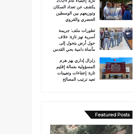
تازة: إحصاء عام 2024
يكشف عن تعداد السكان
وتوزيعهم بين الوسطين
الحضري والقروي
تطورات ملف: جريمة
أسرية تهز تازة: خلاف
حول أرض يتحول إلى
مأساة دامية بحي القدس
زلزال إداري يهز هرم
المسؤولية بعمالة إقليم
تازة: إعفاءات وتعيينات
تعيد ترتيب المصالح
Featured Posts
ب
و
و
ا