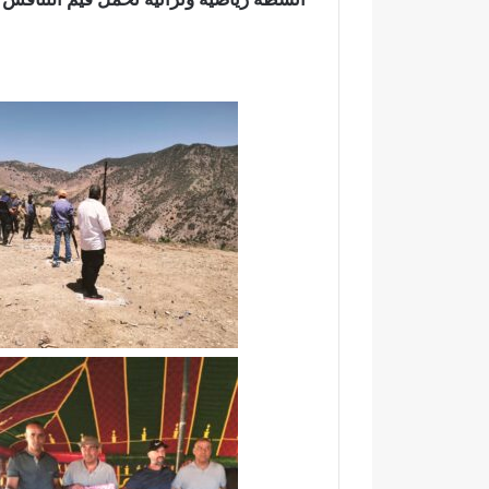
ا
ق
ح
ا
ت
ل
ف
ا
ا
ن
ء
ت
ب
خ
خ
ا
م
ب
س
ا
ة
ت
م
ا
ن
ل
ح
ت
ف
ش
ظ
ر
ة
ي
ا
ع
ل
ي
ق
ة
ر
ب