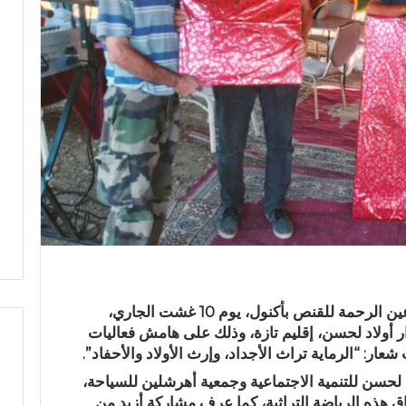
في أجواء احتفالية مميزة، نظمت جمعية عين الرحمة للقنص بأكنول، يوم 10 غشت الجاري،
ر أولاد لحسن، إقليم تازة، وذلك على هامش فعاليات
ر: “الرماية تراث الأجداد، وإرث الأولاد والأحفاد”.
لحسن للتنمية الاجتماعية وجمعية أهرشلين للسياحة،
ح
 هذه الرياضة التراثية، كما عرف مشاركة أزيد من
ا