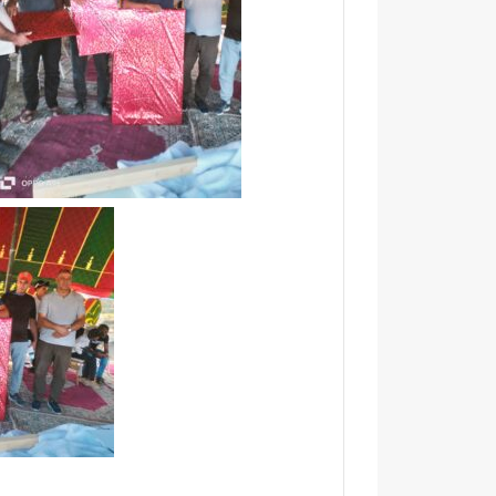
آ
د
ن
ا
ا
ئ
ل
ر
ك
ة
ر
ت
ي
ا
م
ز
ب
ة
د
م
ا
ر
ر
ش
ا
ح
ل
اً
ق
ل
ر
ح
آ
ز
ن
ب
ا
ا
ل
ل
م
ن
ش
ه