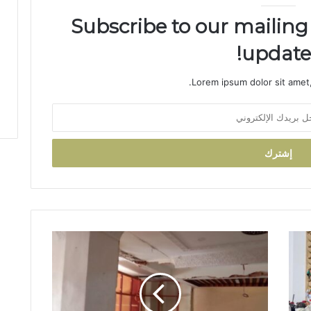
Subscribe to our mailing 
updates
Lorem ipsum dolor sit amet,
أ
ز
ي
د
م