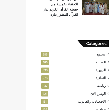
الاحتفاء بخمسة من
حفظة القرآن الكريم بدار
القرآن المشور بتازة
Categories
مجتمع
585
المحلية
486
الجهوية
336
الثقافية
278
رياضة
247
الوطن الآن
221
الاقتصادية والقانونية
131
حوادث
126