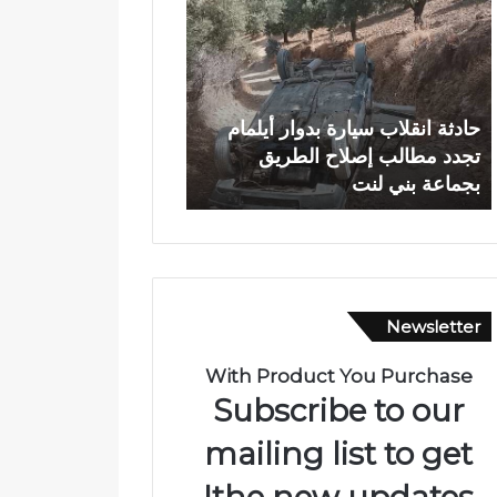
ح
د
ل
ي
و
ا
.
ج
.
ع
وادي اجعونة بتازة… ش
غ
و
بوحلو.. غرق شقيقتين تنتهي بوفاتهما
يتحول إلى بؤرة للتلوث
ر
ن
بالمستشفى الإقليمي بتازة
متنزه بيئي
ق
ة
ش
ب
ق
ت
ي
ا
ق
ز
ت
ة
Newsletter
ي
…
ن
ش
ت
ر
With Product You Purchase
ن
ي
Subscribe to our
ت
ا
ه
ن
mailing list to get
ي
م
the new updates!
ب
ا