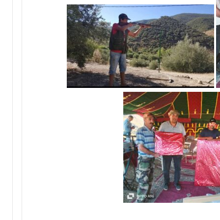
ر
ي
ق
ب
ج
م
ا
ع
ة
ب
ن
ي
ل
ن
ت