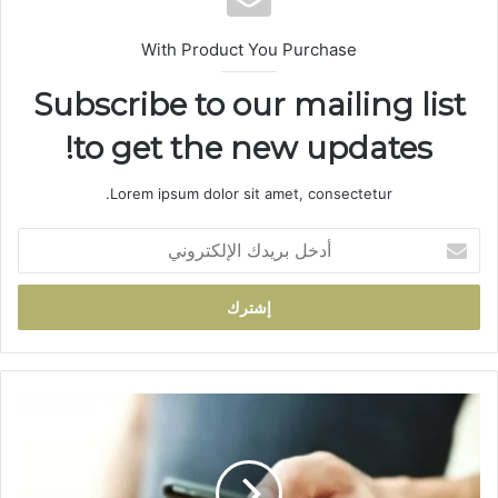
With Product You Purchase
Subscribe to our mailing list
to get the new updates!
Lorem ipsum dolor sit amet, consectetur.
أ
د
خ
ل
ب
ر
ي
د
أ
ك
ز
ا
ي
ل
د
إ