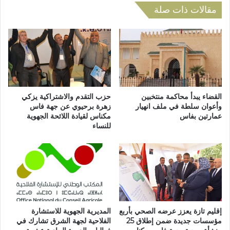
ك
م
مقالات ذات صلة
ا
ا
ل
ت
و
ح
ر
ا
ي
د
ا
س
ب
ل
ج
ا
القضاء يبدأ محاكمة منتخبين
حزب التقدم والاشتراكية يزكي
ه
ف
وأعوان سلطة في ملف انهيار
زهرة برحيوي عن جهة فاس
ة
عمارتين بفاس
مكناس لقيادة اللائحة الجهوية
ي
للنساء
ف
ذ
ا
ه
س
ا
م
ب
ك
م
ن
ب
ا
ا
س
ر
إقليم تازة يعزز عرضه الصحي بأربع
المديرية الجهوية للاستشارة
خ
ا
مؤسسات جديدة ضمن إطلاق 25
الفلاحية لجهة الشرق تشارك في
ل
ة