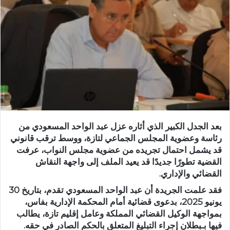
ر
ي
د
ا
إ
ل
ك
ت
ر
و
بعد الجدل الكبير الذي أثاره
عزل عبد الواحد المسعودي
من
ن
رئاسة وعضوية
المجلس الجماعي لتازة
، ووسط ترقب قانوني
ي
قد يشمل احتمال
تجريده من عضوية مجلس النواب
، عرفت
ا
القضية تطورًا جديدًا قد يعيد الملف إلى واجهة النقاش
القضائي والإداري.
فقد علمت الجريدة أن عبد الواحد المسعودي تقدم، بتاريخ
30
يونيو 2025
، بدعوى قضائية أمام
المحكمة الإدارية بفاس
،
بمواجهة الوكيل القضائي المملكة وعامل إقليم تازة، يطالب
فيها بـ
بطلان إجراء التبليغ
المتعلق بالحكم الصادر في حقه.