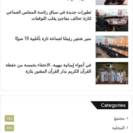
م
ز
تطورات جديدة في سباق رئاسة المجلس الجماعي
ب
ة
لتازة: تحالف مفاجئ يقلب التوقعات
د
م
ا
ر
ر
ش
ا
ح
منير شنتير رئيسًا لجماعة تازة بأغلبية 19 صوتًا
ل
اً
ق
ل
ر
ح
آ
ز
في أجواء إيمانية مهيبة.. الاحتفاء بخمسة من حفظة
ن
ب
القرآن الكريم بدار القرآن المشور بتازة
ا
ا
ل
ل
م
ن
ش
ه
و
ض
Categories
ر
ة
ب
مجتمع
ت
585
ا
المحلية
486
ز