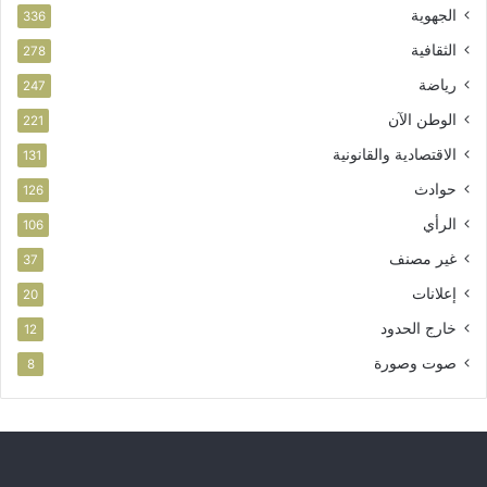
الجهوية
ة
336
الثقافية
278
رياضة
247
الوطن الآن
221
الاقتصادية والقانونية
131
حوادث
126
الرأي
106
غير مصنف
37
إعلانات
20
خارج الحدود
12
صوت وصورة
8