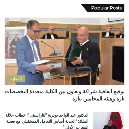
ي
ب
خ
د
Popular Posts
خ
ا
ك
م
ب
ا
س
ا
ل
ة
ت
إ
م
ا
ل
ن
ل
ك
ح
ت
ت
ف
ش
ر
ظ
ر
و
ة
ي
ن
ا
ع
ي
ل
ي
المحلية
ق
ة
ر
ب
توقيع اتفاقية شراكة وتعاون بين الكلية متعددة التخصصات
آ
د
تازة وهيئة المحامين بتازة
ن
ا
ا
ئ
ل
ر
الدكتور عبد الواحد بوبرية “لتازاسيتي”: خطاب جلالة
ك
ة
الملك: “الجدية أساس التعامل المستقبلي مع قضية
ر
ت
المغرب الأولى”
ي
ا