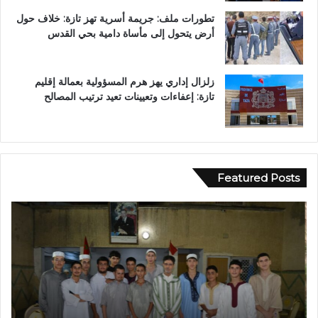
تطورات ملف: جريمة أسرية تهز تازة: خلاف حول
أرض يتحول إلى مأساة دامية بحي القدس
زلزال إداري يهز هرم المسؤولية بعمالة إقليم
تازة: إعفاءات وتعيينات تعيد ترتيب المصالح
Featured Posts
ف
ر
ي
س
أ
م
ج
ي
و
اً
ا
.
ء
.
إ
ع