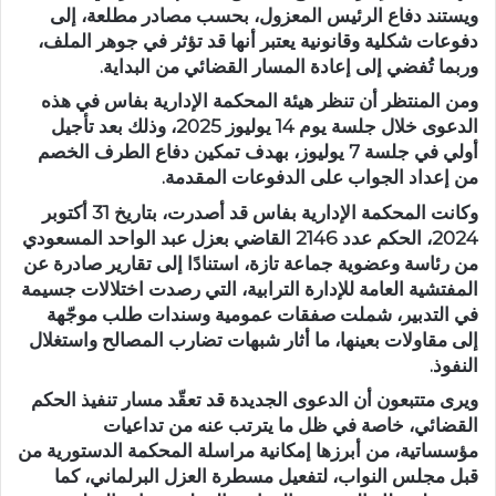
ويستند دفاع الرئيس المعزول، بحسب مصادر مطلعة، إلى
دفوعات شكلية وقانونية
يعتبر أنها قد تؤثر في جوهر الملف،
وربما تُفضي إلى
إعادة المسار القضائي من البداية
.
ومن المنتظر أن تنظر
هيئة المحكمة الإدارية بفاس
في هذه
الدعوى خلال جلسة يوم
14 يوليوز 2025
، وذلك بعد تأجيل
أولي في جلسة
7 يوليوز
، بهدف تمكين دفاع الطرف الخصم
من إعداد الجواب على الدفوعات المقدمة.
وكانت
المحكمة الإدارية بفاس
قد أصدرت، بتاريخ
31 أكتوبر
2024
، الحكم
عدد 2146
القاضي بعزل عبد الواحد المسعودي
من رئاسة وعضوية جماعة تازة، استنادًا إلى تقارير صادرة عن
المفتشية العامة للإدارة الترابية
، التي رصدت
اختلالات جسيمة
في التدبير
، شملت صفقات عمومية وسندات طلب موجّهة
إلى مقاولات بعينها، ما أثار
شبهات تضارب المصالح واستغلال
النفوذ
.
ويرى متتبعون أن
الدعوى الجديدة قد تعقّد مسار تنفيذ الحكم
القضائي
، خاصة في ظل ما يترتب عنه من تداعيات
مؤسساتية، من أبرزها
إمكانية مراسلة المحكمة الدستورية من
قبل مجلس النواب
، لتفعيل مسطرة العزل البرلماني، كما