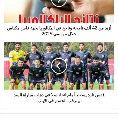
م
ل
ن
ك
4
ت
2
ر
أ
و
ل
أزيد من 42 ألف ناجحة وناجح في البكالوريا بجهة فاس مكناس
ن
ف
خلال موسمي 2025
ي
ن
ا
ق
ج
د
ح
س
ة
ت
و
ا
ن
ز
ا
ة
ج
ي
ح
س
ف
ق
قدس تازة يسقط أمام اتحاد سلا في ذهاب مباراة السد
ي
ط
ويترقب الحسم في الإياب
ا
أ
ل
م
ب
ا