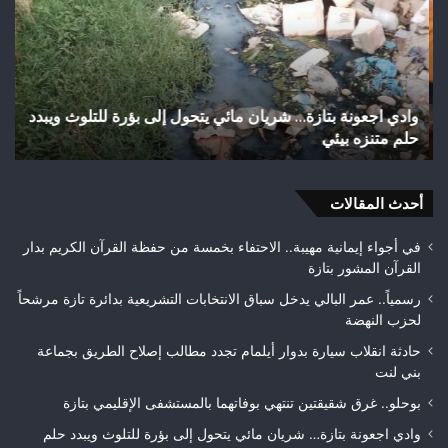
شريان
الس
مائي
بعد
يتحول
تهي
إلى
شوا
بؤرة
وأز
وادي اجعونة بتازة… شريان مائي يتحول إلى بؤرة للتلوث ويبدد
ا
للتلوث
بمد
حلم متنزه بيئي
ت
ويبدد
تازة
حلم
مط
متنزه
بمر
بيئي
أحدث المقالات
جود
الأ
قبل
في أجواء إيمانية مهيبة.. الاحتفاء بخمسة من حفظة القرآن الكريم بدار
الت
القرآن المشور بتازة
الن
رسمياً.. عمر البالي يدخل سباق الانتخابات التشريعية بدائرة تازة مرشحاً
لحزب النهضة
حادثة انقلاب سيارة بدوار أيلمام تجدد مطالب إصلاح الطريق بجماعة
بني لنت
بوحلو.. غرق شقيقتين تنتهي بوفاتهما بالمستشفى الإقليمي بتازة
وادي اجعونة بتازة… شريان مائي يتحول إلى بؤرة للتلوث ويبدد حلم