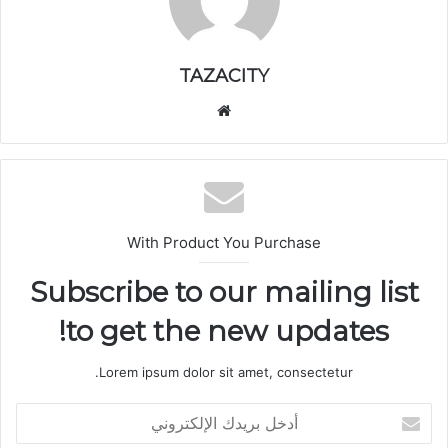
TAZACITY
موق
ع
الوي
ب
With Product You Purchase
Subscribe to our mailing list
to get the new updates!
Lorem ipsum dolor sit amet, consectetur.
أ
د