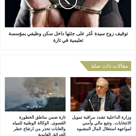
.
ف
إ
ز
ن
و
ج
ج
ا
س
ز
ي
توقيف زوج سيدة عُثر على جثتها داخل سكن وظيفي بمؤسسة
أ
د
تعليمية في تازة
ز
ة
ي
عُ
د
ث
م
ر
مقالات ذات صلة
ن
ع
1
ل
9
ى
5
ج
0
ث
م
ت
ش
ه
ر
ا
وزارة الداخلية تشدد مراقبة تمويل
تازة ضمن مناطق الخطورة
و
د
الانتخابات.. وتتبع مالي وأمني
القصوى.. الوكالة الوطنية للمياه
ع
لمواجهة استغلال المال المشبوه
والغابات تحذر من ارتفاع خطر
ا
الحرائق الغابوية
ا
خ