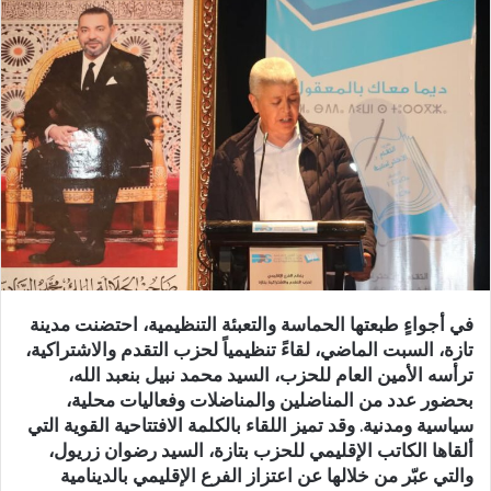
س
ل
ب
ر
ي
د
ا
إ
ل
ك
ت
ر
في أجواءٍ طبعتها الحماسة والتعبئة التنظيمية، احتضنت مدينة
و
تازة، السبت الماضي، لقاءً تنظيمياً لحزب التقدم والاشتراكية،
ن
ترأسه الأمين العام للحزب، السيد محمد نبيل بنعبد الله،
ي
بحضور عدد من المناضلين والمناضلات وفعاليات محلية،
ا
سياسية ومدنية. وقد تميز اللقاء بالكلمة الافتتاحية القوية التي
ألقاها الكاتب الإقليمي للحزب بتازة، السيد رضوان زريول،
والتي عبّر من خلالها عن اعتزاز الفرع الإقليمي بالدينامية