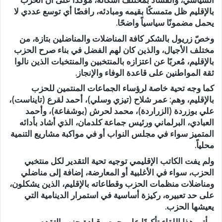
السياسي، والفساد بمختلف أشكاله، مؤكدا على أن الحزب
بالإقليم ظل متمسكًا بقيمه ومبادئه، رافضًا أي توسع عددي لا
يحمل مضمونًا سياسياً واضحًا.
وخصّ زريول بالشكر كافة المناضلات والمناضلين بتازة، من
مختلف الأجيال، والذين كان لهم الفضل في بناء صرح الحزب
بالإقليم، مُعربًا عن اعتزازه بالمنتخبين والمنتخبات الذين نالوا
ثقة المواطنين على قاعدة الوفاء والإنجاز.
كما وجه تحية خاصة لرؤساء الجماعات المنتمين للحزب
بالإقليم، وهم: عمر شلاح (تيزي وسلي)، أحمد لقرع (تايناست)،
علي بوزردة (الزراردة)، محمد لحرش (بوشفاعة)، وأحمد
العبادي، البرلماني ورئيس جماعة كلدمان، الذي أشاد بأدائه
المتميز سواء في مجلس النواب أو في مواكبة مشاريع التنمية
محلياً.
ولم يفت الكاتب الإقليمي توجيه تحية التقدير لكل منتخبي
الحزب، سواء في الأغلبية أو المعارضة، إضافة إلى مناضلي
ومناضلات منظمات الحزب وقطاعاته بالإقليم، الذين يشكلون،
على حد تعبيره، ركيزة أساسية في استمرار الدينامية التي
يعيشها الحزب.