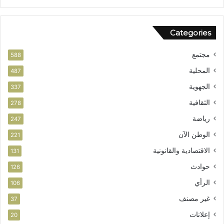
ق
ف
ا
ر
ل
ص
Categories
و
ا
ط
ل
مجتمع
ن
ا
588
ي
س
المحلية
487
ت
الجهوية
ث
337
م
الثقافية
278
ا
ر
رياضة
247
الوطن الآن
221
الاقتصادية والقانونية
131
حوادث
126
الرأي
106
غير مصنف
37
إعلانات
20