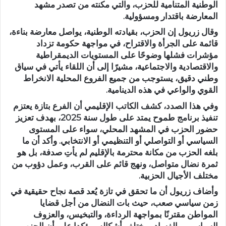
الوطنية المتنامية للحزب، والتي مكنته من تصدر مشهد
المعارضة باقتدار ومسؤولية.
وقال زريول إن الحزب، بقيادته الوطنية، يواصل معارضة بناءة،
قائمة على الجرأة والاقتراح، في مواجهة حكومة تزداد
مؤشرات فشلها وضوحًا على المستويات الديمقراطية
والاقتصادية والاجتماعية، مشيرًا إلى أن اللقاء يأتي في سياق
وطني دقيق، يستوجب من جميع الفروع المحلية الانخراط
القوي والواعي في هذه الدينامية.
وفي هذا الصدد، كشف الكاتب الإقليمي أن الفرع بتازة يعتزم
تنفيذ برنامج طموح يمتد على طول سنة 2025، بهدف تعزيز
حضور الحزب في المشهد المحلي، سواء على المستوى
السياسي أو التواصلي أو التنظيمي أو الانتخابي. وأكد أن ما
بلغه الحزب من مكانة محترمة بالإقليم لم يأتِ صدفة، بل هو
ثمرة نضال متواصل، ونهج قائم على القرب، وعمل دؤوب من
مختلف الأجيال الحزبية.
وأضاف زريول أن ما تحقق في تازة يُعد قصة نجاح حقيقية في
زمن سياسي صعب، حيث بات النضال من أجل قضايا
المواطن مقترنًا بمواجهة الرداءة، والتبخيس، والعزوف