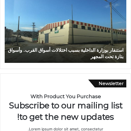
ع
ا
ب
ل
د
م
ا
ر
ل
ك
ل
ز
ه
ا
ا
ل
عبد الله الشاوي.. مسيرة نصف قرن في خدمة الإدارة الترابية
ا
ل
ج
تتوج بوسام الاستحقاق الوطني
ب
ش
ه
ا
و
و
ي
ي
ل
.
ل
Newsletter
.
ا
م
س
With Product You Purchase
س
ت
Subscribe to our mailing list
ي
ث
ر
م
to get the new updates!
ة
ا
ن
ر
Lorem ipsum dolor sit amet, consectetur.
ص
ب