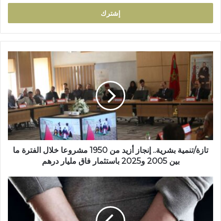
خ
ل
ب
ر
ي
د
ت
ك
ا
ا
ز
ل
ة
إ
/
ل
ت
ك
ن
ت
م
ر
ي
و
ة
تازة/تنمية بشرية.. إنجاز أزيد من 1950 مشروعا خلال الفترة ما
ن
ب
بين 2005 و2025 باستثمار فاق مليار درهم
ي
ش
ر
ت
ي
و
ة
ق
.
ي