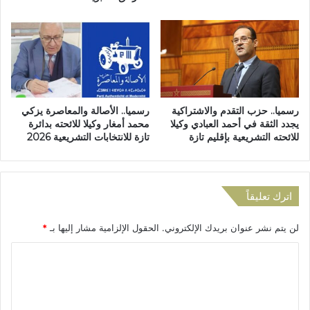
خ
ل
ل
س
ا
ك
ل
ن
ا
و
ل
ظ
ف
ي
رسميا.. حزب التقدم والاشتراكية
رسميا.. الأصالة والمعاصرة يزكي
ت
ف
يجدد الثقة في أحمد العبادي وكيلا
محمد أمغار وكيلا للائحته بدائرة
ر
ي
للائحته التشريعية بإقليم تازة
تازة للانتخابات التشريعية 2026
ة
ب
م
م
ا
ؤ
ب
س
اترك تعليقاً
ي
س
ن
ة
لن يتم نشر عنوان بريدك الإلكتروني.
الحقول الإلزامية مشار إليها بـ
*
2
ت
0
ع
ا
0
ل
5
ل
ي
و
م
ت
2
ي