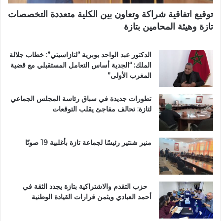
ا
ص
توقيع اتفاقية شراكة وتعاون بين الكلية متعددة التخصصات
ب
اً
تازة وهيئة المحامين بتازة
ي
ب
ة
م
ت
غ
الدكتور عبد الواحد بوبرية “لتازاسيتي”: خطاب جلالة
ت
ا
الملك: “الجدية أساس التعامل المستقبلي مع قضية
و
ر
المغرب الأولى”
ج
ب
ب
ة
تطورات جديدة في سباق رئاسة المجلس الجماعي
و
ا
لتازة: تحالف مفاجئ يقلب التوقعات
س
ل
ا
ع
م
ا
ا
ل
منير شنتير رئيسًا لجماعة تازة بأغلبية 19 صوتًا
ل
م
ا
ل
س
ت
ت
ع
حزب التقدم والاشتراكية بتازة يجدد الثقة في
ح
ز
أحمد العبادي ويثمن قرارات القيادة الوطنية
ق
ي
ا
ز