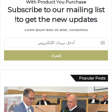
With Product You Purchase
ر
Subscribe to our mailing list
ا
ك
to get the new updates!
ي
ة
Lorem ipsum dolor sit amet, consectetur.
ب
ت
أ
ا
د
ز
خ
ة
ل
ي
ب
ج
ر
د
ي
د
د
Popular Posts
ا
ك
ل
ا
ث
ل
ق
إ
ة
ل
ف
ك
ي