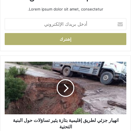
Lorem ipsum dolor sit amet, consectetur.
أ
د
خ
ل
ب
ر
ي
د
ا
ك
ن
ا
ه
ل
ي
إ
ا
ل
ر
ك
ج
ت
ز
ر
ئ
و
ي
انهيار جزئي لطريق إقليمية بتازة يثير تساؤلات حول البنية
ن
ل
التحتية