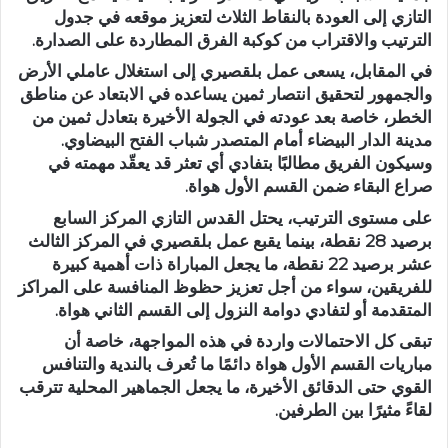
التازي إلى العودة بالنقاط الثلاث لتعزيز موقعه في جدول
الترتيب والاقتراب من كوكبة الفرق المطاردة على الصدارة.
في المقابل، يسعى
عمل بلقصيري
إلى استغلال عاملي الأرض
والجمهور لتحقيق انتصار ثمين يساعده في الابتعاد عن مناطق
الخطر، خاصة بعد عودته في الجولة الأخيرة بتعادل ثمين من
مدينة
الدار البيضاء
أمام المتصدر
شباب الفتح البيضاوي
.
وسيكون الفريق مطالبًا بتفادي أي تعثر قد يعقّد مهمته في
صراع البقاء ضمن القسم الأول هواة.
على مستوى الترتيب، يحتل
القدس التازي
المركز السابع
برصيد
28 نقطة
، بينما يقبع
عمل بلقصيري
في المركز الثالث
عشر برصيد
22 نقطة
، ما يجعل المباراة ذات أهمية كبيرة
للفريقين، سواء من أجل تعزيز حظوظ المنافسة على المراكز
المتقدمة أو لتفادي دوامة النزول إلى القسم الثاني هواة.
تبقى كل الاحتمالات واردة في هذه المواجهة، خاصة أن
مباريات القسم الأول هواة دائمًا ما تُعرف بالندية والتنافس
القوي حتى الدقائق الأخيرة، ما يجعل الجماهير المحلية تترقب
لقاءً مثيرًا بين الطرفين.