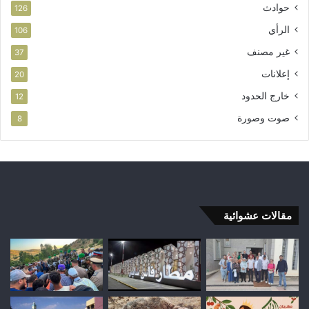
حوادث
126
الرأي
106
غير مصنف
37
إعلانات
20
خارج الحدود
12
صوت وصورة
8
مقالات عشوائية