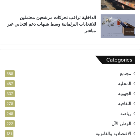
ت
ا
ل
الداخلية تراقب تحركات مرشحين محتملين
ق
للانتخابات البرلمانية وسط شبهات دعم انتخابي غير
ي
مباشر
ا
د
ة
ا
Categories
ل
و
مجتمع
ط
588
ن
المحلية
487
ي
الجهوية
ة
337
الثقافية
278
رياضة
248
الوطن الآن
222
الاقتصادية والقانونية
131