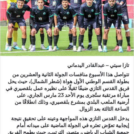
ر
ي
د
ا
إ
ل
ك
ت
ر
تازا سيتي – عبدالقادر اليدماني
و
ن
تتواصل هذا الأسبوع منافسات الجولة الثانية والعشرين من
ي
بطولة القسم الوطني الأول هواة (شطر الشمال)، حيث يحل
فريق
القدس التازي
ضيفًا ثقيلًا على نظيره
عمل بلقصيري
في
ا
مباراة مرتقبة ستُجرى يوم الأحد 23 مارس الجاري، على
أرضية
الملعب البلدي بمشرع بلقصيري
، وذلك انطلاقًا من
الساعة الثالثة بعد الزوال.
يدخل
القدس التازي
هذه المواجهة وعينه على تحقيق نتيجة
إيجابية تعوّض تعثره في الجولة الماضية على ميدانه أمام
جمعية الشباب الرياضي
، متصدر الترتيب، حيث يطمح الفريق