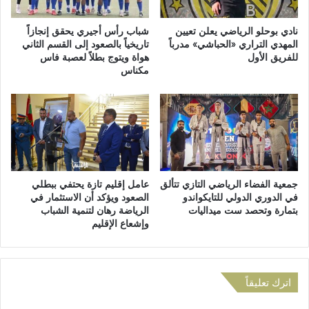
ا
أ
ؤ
غ
نادي بوحلو الرياضي يعلن تعيين
شباب رأس أجيري يحقق إنجازاً
ل
ن
المهدي التراري «الحباشي» مدرباً
تاريخياً بالصعود إلى القسم الثاني
ا
للفريق الأول
هواة ويتوج بطلاً لعصبة فاس
ا
مكناس
ت
م
ح
و
و
ا
ل
ل
ا
م
ل
ا
ب
ع
ن
ز
جمعية الفضاء الرياضي التازي تتألق
عامل إقليم تازة يحتفي ببطلي
ي
ل
في الدوري الدولي للتايكواندو
الصعود ويؤكد أن الاستثمار في
ة
ل
بتمارة وتحصد ست ميداليات
الرياضة رهان لتنمية الشباب
ا
ح
وإشعاع الإقليم
ل
ف
ت
ا
ح
ظ
ت
ع
اترك تعليقاً
ي
ل
ة
ى