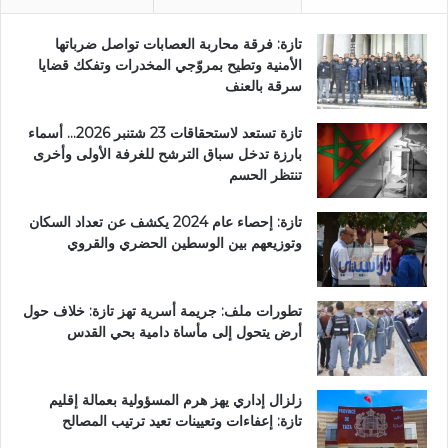
تازة: فرقة محاربة العصابات تواصل ضرباتها
الأمنية وتطيح بمروّجي المخدرات وتفكك قضايا
سرقة بالعنف
تازة تستعد لاستحقاقات 23 شتنبر 2026… أسماء
بارزة تدخل سباق الترشح للغرفة الأولى وأخرى
تنتظر الحسم
تازة: إحصاء عام 2024 يكشف عن تعداد السكان
وتوزيعهم بين الوسطين الحضري والقروي
تطورات ملف: جريمة أسرية تهز تازة: خلاف حول
أرض يتحول إلى مأساة دامية بحي القدس
زلزال إداري يهز هرم المسؤولية بعمالة إقليم
تازة: إعفاءات وتعيينات تعيد ترتيب المصالح