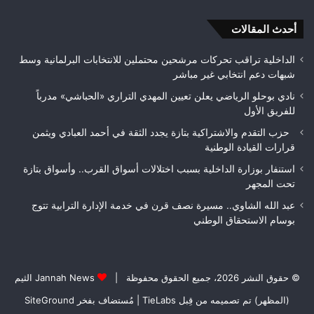
أحدث المقالات
الداخلية تراقب تحركات مرشحين محتملين للانتخابات البرلمانية وسط
شبهات دعم انتخابي غير مباشر
نادي بوحلو الرياضي يعلن تعيين المهدي التراري «الحباشي» مدرباً
للفريق الأول
حزب التقدم والاشتراكية بتازة يجدد الثقة في أحمد العبادي ويثمن
قرارات القيادة الوطنية
استنفار بوزارة الداخلية بسبب اختلالات أسواق القرب.. وأسواق بتازة
تحت المجهر
عبد الله الشاوي.. مسيرة نصف قرن في خدمة الإدارة الترابية تتوج
بوسام الاستحقاق الوطني
© حقوق النشر 2026، جميع الحقوق محفوظة |
Jannah News الثيم
(المظهر) تم تصميمه من قِبل TieLabs
| مُستضاف بفخر
SiteGround