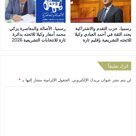
ن
م
و
ة
ن
ف
ا
ي
رسميا.. حزب التقدم والاشتراكية
رسميا.. الأصالة والمعاصرة يزكي
ل
ج
يجدد الثقة في أحمد العبادي وكيلا
محمد أمغار وكيلا للائحته بدائرة
ت
ب
للائحته التشريعية بإقليم تازة
تازة للانتخابات التشريعية 2026
ن
ا
ظ
ل
ي
م
م
غ
اترك تعليقاً
ي
ر
ل
ا
لن يتم نشر عنوان بريدك الإلكتروني.
الحقول الإلزامية مشار إليها بـ
*
ل
و
إ
ة
ا
ض
ب
ر
ل
إ
ا
ق
ت
ب
ل
ع
ب
ي
ت
م
ل
ا
ت