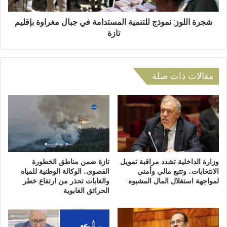
و
و
ز
ل
:
شجرة اللوز: نموذج للتنمية المستدامة في جبال مغراوة بإقليم
ا
ن
تازة
ل
م
ا
و
ج
ذ
ت
ج
مقالات ذات صلة
م
ل
ا
ل
ع
ت
ي
ن
و
م
م
ي
ش
ة
ر
ا
وزارة الداخلية تشدد مراقبة تمويل
تازة ضمن مناطق الخطورة
و
ل
الانتخابات.. وتتبع مالي وأمني
القصوى.. الوكالة الوطنية للمياه
ع
لمواجهة استغلال المال المشبوه
والغابات تحذر من ارتفاع خطر
م
الحرائق الغابوية
ا
س
ل
ت
ق
د
ا
ا