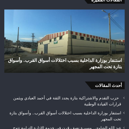
وفاة
شخص
إثر
طعنة
بالسلاح
الأبيض
بوادي
بوزملان
ب.. وأسواق
وفاة شخص إثر طعنة بالسلاح الأبيض بوادي بوزملان ضو
ضواحي
تازة.. ومطالب بتعزيز الأمن
تازة..
ومطالب
بتعزيز
الأمن
أحدث المقالات
حزب التقدم والاشتراكية بتازة يجدد الثقة في أحمد العبادي ويثمن
قرارات القيادة الوطنية
استنفار بوزارة الداخلية بسبب اختلالات أسواق القرب.. وأسواق بتازة
تحت المجهر
عبد الله الشاوي.. مسيرة نصف قرن في خدمة الإدارة الترابية تتوج