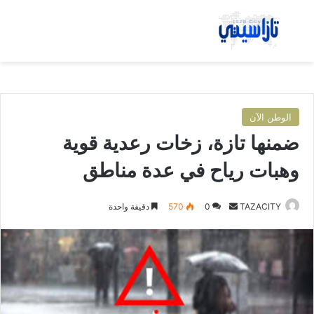
بحث عن
الق
الوطن الآن
ضمنها تازة، زخات رعدية قوية
وهبات رياح في عدة مناطق
TAZACITY
أ
0
570
دقيقة واحدة
ر
س
ل
ب
ر
ي