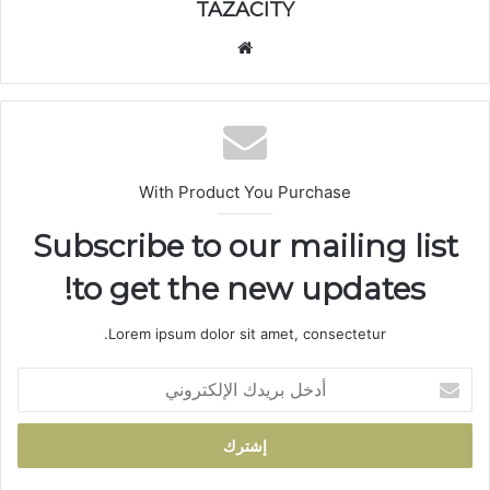
TAZACITY
موق
ع
الوي
ب
With Product You Purchase
Subscribe to our mailing list
to get the new updates!
Lorem ipsum dolor sit amet, consectetur.
أ
د
خ
ل
ب