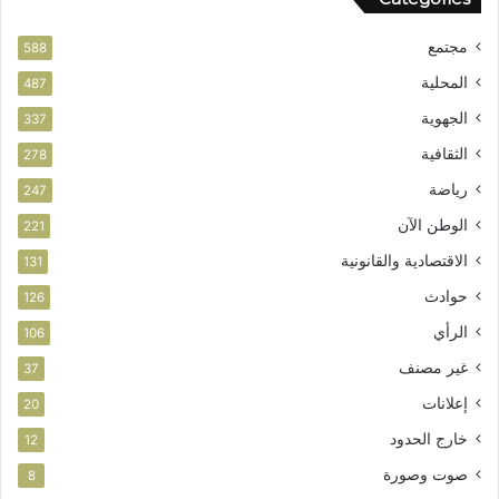
و
ط
مجتمع
ن
588
ي
المحلية
487
الجهوية
337
الثقافية
278
رياضة
247
الوطن الآن
221
الاقتصادية والقانونية
131
حوادث
126
الرأي
106
غير مصنف
37
إعلانات
20
خارج الحدود
12
صوت وصورة
8