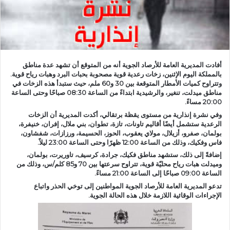
د
ا
إ
ل
ك
أفادت المديرية العامة للأرصاد الجوية أنه من المتوقع أن تشهد عدة مناطق
ت
بالمملكة اليوم الإثنين، زخات رعدية قوية مصحوبة بحبات البرد وهبات رياح قوية.
ر
وتتراوح كميات الأمطار المتوقعة بين 30 و60 ملم، حيث ستبدأ هذه الزخات في
مناطق ميدلت، تنغير، والرشيدية ابتداءً من الساعة 08:30 صباحًا وحتى الساعة
و
20:00 مساءً.
ن
وفي نشرة إنذارية من مستوى يقظة برتقالي، أكدت المديرية أن الزخات
ي
الرعدية ستشمل أيضًا أقاليم تاونات، تازة، تطوان، بني ملال، إفران، خنيفرة،
ا
بولمان، صفرو، أزيلال، مولاي يعقوب، الحوز، الحسيمة، ورزازات، شفشاون،
فاس وفكيك، وذلك من الساعة 12:00 ظهرًا وحتى الساعة 23:00 ليلاً.
إضافةً إلى ذلك، ستشهد مناطق فكيك، جرادة، كرسيف، تاوريرت، بولمان،
وميدلت هبات رياح محليّة قوية، تتراوح سرعتها بين 70 و85 كلم/س، وذلك من
الساعة 09:00 صباحًا إلى الساعة 21:00 مساءً.
تدعو المديرية العامة للأرصاد الجوية المواطنين إلى توخي الحذر واتباع
الإجراءات الوقائية اللازمة خلال هذه الحالة الجوية.