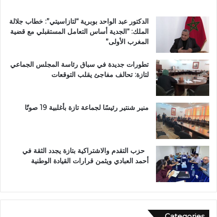
ة
ت
الدكتور عبد الواحد بوبرية “لتازاسيتي”: خطاب جلالة
ت
الملك: “الجدية أساس التعامل المستقبلي مع قضية
و
المغرب الأولى”
ج
ب
تطورات جديدة في سباق رئاسة المجلس الجماعي
و
لتازة: تحالف مفاجئ يقلب التوقعات
س
ا
م
ا
منير شنتير رئيسًا لجماعة تازة بأغلبية 19 صوتًا
ل
ا
س
ت
حزب التقدم والاشتراكية بتازة يجدد الثقة في
ح
أحمد العبادي ويثمن قرارات القيادة الوطنية
ق
ا
ق
ا
ل
Categories