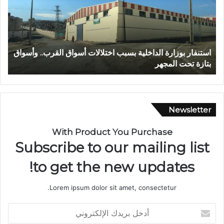
ا
ل
ل
ه
ا
 وأسواق
عبد الله الشاوي.. مسيرة نصف قرن في خدمة الإدارة الترابي
ل
تتوج بوسام الاستحقاق الوطني
ش
ا
و
ي
.
Newsletter
.
م
With Product You Purchase
س
Subscribe to our mailing list
ي
ر
to get the new updates!
ة
ن
Lorem ipsum dolor sit amet, consectetur.
ص
ف
أ
ق
د
ر