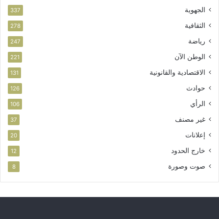
الجهوية
ة
337
الثقافية
278
رياضة
247
الوطن الآن
221
الاقتصادية والقانونية
131
حوادث
126
الرأي
106
غير مصنف
37
إعلانات
20
خارج الحدود
12
صوت وصورة
8