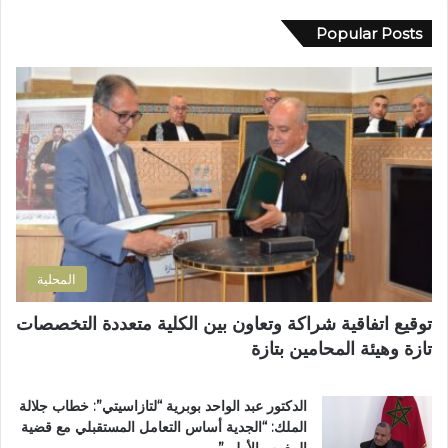
ي
ا
ب
د
Popular Posts
د
خ
ك
ي
م
ا
ب
س
ل
و
ة
إ
ز
م
ل
م
ن
ك
ل
ح
ت
ا
ف
ر
ن
ظ
و
ض
ة
ن
و
ا
ي
ا
ل
المحلية
ح
ق
ي
ر
توقيع اتفاقية شراكة وتعاون بين الكلية متعددة التخصصات
ت
آ
تازة وهيئة المحامين بتازة
ا
ن
ز
ا
ة
ل
الدكتور عبد الواحد بوبرية “لتازاسيتي”: خطاب جلالة
.
ك
الملك: “الجدية أساس التعامل المستقبلي مع قضية
.
ر
المغرب الأولى”