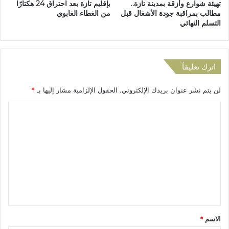
تهيئة شوارع وأزقة بمدينة تازة..
بإقليم تازة بعد احتراق 24 هكتارًا
ة
مطالب بمراقبة جودة الأشغال قبل
من الغطاء الغابوي
ا
التسلم النهائي
ل
د
ي
م
اترك تعليقاً
ق
ر
لن يتم نشر عنوان بريدك الإلكتروني.
الحقول الإلزامية مشار إليها بـ
*
ا
ط
ا
ي
ل
ة
ل
ت
ل
ع
ش
غ
ل
ل
ي
:
خ
ق
ط
*
الاسم
*
و