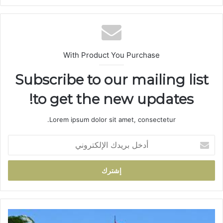
ع
الوي
ب
With Product You Purchase
Subscribe to our mailing list
to get the new updates!
Lorem ipsum dolor sit amet, consectetur.
أ
د
خ
ل
ب
ر
ي
د
م