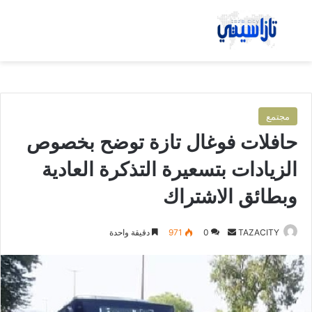
بحث عن
الق
مجتمع
حافلات فوغال تازة توضح بخصوص
الزيادات بتسعيرة التذكرة العادية
وبطائق الاشتراك
TAZACITY
أ
0
971
دقيقة واحدة
ر
س
ل
ب