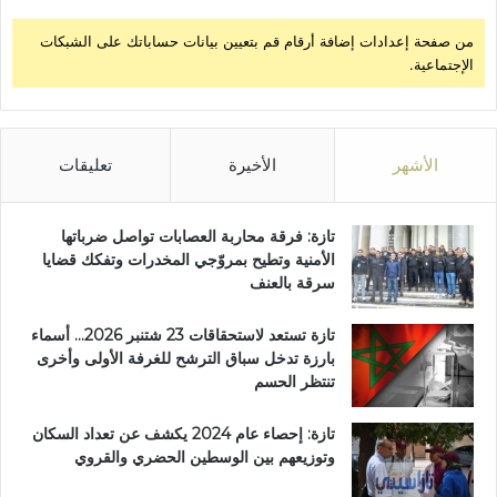
ت
من صفحة إعدادات إضافة أرقام قم بتعيين بيانات حساباتك على الشبكات
ا
الإجتماعية.
ل
خ
ض
ر
ا
الأشهر
الأخيرة
تعليقات
ء
ب
ت
تازة: فرقة محاربة العصابات تواصل ضرباتها
ا
الأمنية وتطيح بمروّجي المخدرات وتفكك قضايا
ز
سرقة بالعنف
ة
تازة تستعد لاستحقاقات 23 شتنبر 2026… أسماء
بارزة تدخل سباق الترشح للغرفة الأولى وأخرى
تنتظر الحسم
تازة: إحصاء عام 2024 يكشف عن تعداد السكان
وتوزيعهم بين الوسطين الحضري والقروي