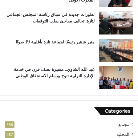
و
ي
م
م
تطورات جديدة في سباق رئاسة المجلس الجماعي
ط
ب
لتازة: تحالف مفاجئ يقلب التوقعات
ا
د
ل
ا
ب
ر
ب
ا
منير شنتير رئيسًا لجماعة تازة بأغلبية 19 صوتًا
ت
ل
ع
ق
ز
ر
ي
آ
عبد الله الشاوي.. مسيرة نصف قرن في خدمة
ز
ن
الإدارة الترابية تتوج بوسام الاستحقاق الوطني
ا
ا
ل
ل
أ
م
م
ش
ن
و
Categories
ر
ب
مجتمع
ت
586
ا
المحلية
487
ز