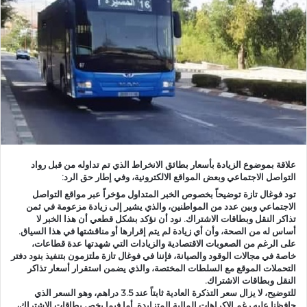
ر
ي
د
ا
إ
ل
ك
ت
ر
و
علاقة بموضوع الزيادة بأسعار بطائق الانخراط الذي تم تداوله من قبل رواد
ن
التواصل الاجتماعي وبعض المواقع الالكترونية، وفي إطار حق الرد:
ي
تود فوغال تازة توضيحاً بخصوص الخبر المتداول مؤخراً عبر مواقع التواصل
ا
الاجتماعي وبين عدد من المواطنين، والذي يشير إلى زيادة مزعومة في ثمن
تذاكر النقل وبطاقات الاشتراك. نود أن نؤكد بشكل قطعي أن هذا الخبر لا
أساس له من الصحة، وأن أي زيادة لم يتم إقرارها أو مناقشتها في هذا السياق.
على الرغم من الصعوبات الاقتصادية والزيادات التي شهدتها عدة قطاعات،
خاصة في مجالات الوقود والصيانة، فإننا في فوغال تازة ملتزمون بتنفيذ بنود دفتر
التحملات الموقع مع السلطات المختصة، والذي يضمن استقرار أسعار تذاكر
النقل وبطاقات الاشتراك.
للتوضيح، لا يزال سعر التذكرة العادية ثابتاً عند 3.5 دراهم، وهو السعر الذي
حافظنا عليه رغم الإكراهات المالية المتزايدة. أما فيما يخص بطاقات الاشتراك،