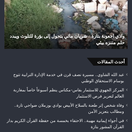
الساكنة
يح
بعد
إن
تهيئة
تا
شوارع
با
وأزقة
إل
اختلالات تثير استياء الساكنة بعد تهيئة شوارع وأزقة بمدينة
بمدينة
ال
تازة.. مطالب بمراقبة جودة الأشغال قبل التسلم النهائي
تازة..
ال
مطالب
هو
بمراقبة
وي
جودة
أحدث المقالات
بط
الأشغال
لع
قبل
ف
عبد الله الشاوي.. مسيرة نصف قرن في خدمة الإدارة الترابية تتوج
التسلم
مك
بوسام الاستحقاق الوطني
النهائي
المركز الجهوي للاستثمار بفاس-مكناس ينظم أسبوعاً خاصاً بمغاربة
العالم لتعزيز فرص الاستثمار
وفاة شخص إثر طعنة بالسلاح الأبيض بوادي بوزملان ضواحي تازة..
ومطالب بتعزيز الأمن
في أجواء إيمانية مهيبة.. الاحتفاء بخمسة من حفظة القرآن الكريم بدار
القرآن المشور بتازة