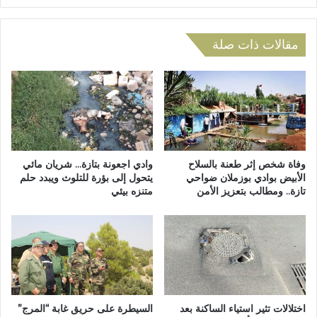
ف
ل
ز
إ
ي
ق
مقالات ذات صلة
ا
ل
د
ي
ا
م
ت
و
ا
و
ل
ف
ن
د
ق
ا
وفاة شخص إثر طعنة بالسلاح
وادي اجعونة بتازة… شريان مائي
ل
ل
الأبيض بوادي بوزملان ضواحي
يتحول إلى بؤرة للتلوث ويبدد حلم
تازة.. ومطالب بتعزيز الأمن
متنزه بيئي
ا
ك
ل
و
ح
ن
ض
ف
ر
د
ي
ر
ا
ل
اختلالات تثير استياء الساكنة بعد
السيطرة على حريق غابة “المرج”
ي