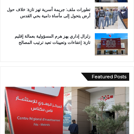
تطورات ملف: جريمة أسرية تهز تازة: خلاف حول
أرض يتحول إلى مأساة دامية بحي القدس
زلزال إداري يهز هرم المسؤولية بعمالة إقليم
تازة: إعفاءات وتعيينات تعيد ترتيب المصالح
Featured Posts
و
ف
ف
ي
ا
أ
ة
ج
ش
و
خ
ا
ص
ء
إ
إ