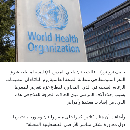
ر
ي
د
ا
إ
ل
ك
ت
ر
و
جنيف (رويترز) – قالت حنان بلخي المديرة الإقليمية لمنطقة شرق
ن
ي
البحر المتوسط في منظمة الصحة العالمية يوم الثلاثاء إن منظومات
ا
الرعاية الصحية في الدول المجاورة لقطاع غزة تتعرض لضغوط
بسبب إجلاء آلاف المرضى ذوي الحالات الحرجة للعلاج في هذه
الدول من إصابات معقدة وأمراض.
وأضافت أن هناك “تأثيرا كبيرا على مصر ولبنان وسوريا باعتبارها
دول مجاورة بشكل مباشر للأراضي الفلسطينية المحتلة”.