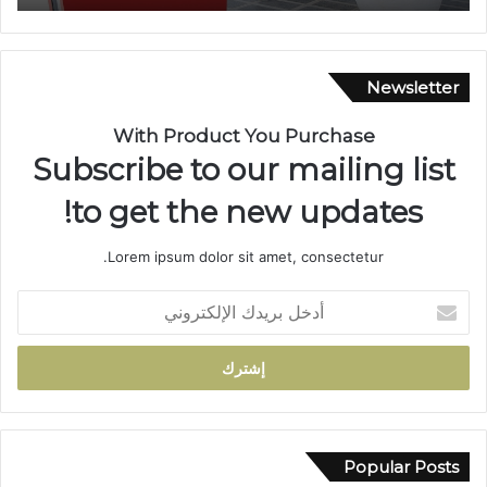
ط
ع
ن
ة
Newsletter
ب
ا
With Product You Purchase
ل
Subscribe to our mailing list
س
ل
to get the new updates!
ا
ح
Lorem ipsum dolor sit amet, consectetur.
ا
ل
أ
أ
د
ب
خ
ي
ل
ض
ب
ب
ر
و
ي
ا
د
Popular Posts
د
ك