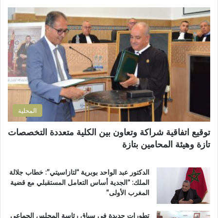
ي
ا
ب
ل
و
إ
ز
ل
م
ك
ل
ت
ا
ر
ن
و
ض
ن
و
ي
ا
المحلية
ح
ي
توقيع اتفاقية شراكة وتعاون بين الكلية متعددة التخصصات
ت
تازة وهيئة المحامين بتازة
ا
ز
ة
الدكتور عبد الواحد بوبرية “لتازاسيتي”: خطاب جلالة
.
الملك: “الجدية أساس التعامل المستقبلي مع قضية
.
المغرب الأولى”
و
م
تطورات جديدة في سباق رئاسة المجلس الجماعي
ط