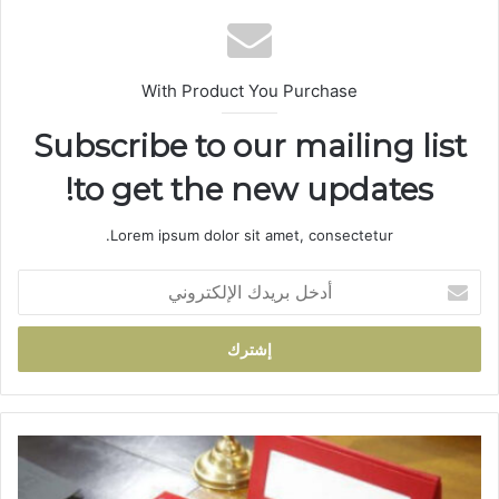
ب
With Product You Purchase
Subscribe to our mailing list
to get the new updates!
Lorem ipsum dolor sit amet, consectetur.
أ
د
خ
ل
ب
ر
ي
د
ت
ك
ع
ا
ز