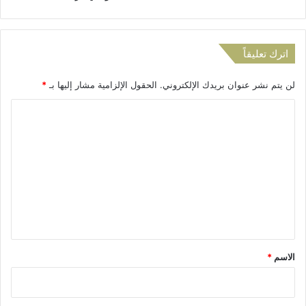
ق
ي
اترك تعليقاً
لن يتم نشر عنوان بريدك الإلكتروني.
الحقول الإلزامية مشار إليها بـ
*
ا
ل
ت
ع
ل
ي
ق
*
الاسم
*