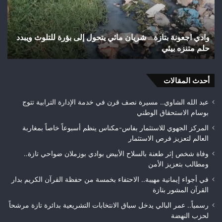
تهيئة
شوارع
وأزقة
 للتلوث ويبدد
اختلالات تثير استياء الساكنة بعد تهيئة شوارع وأزقة 
بمدينة
تازة.. مطالب بمراقبة جودة الأشغال قبل التسلم النه
تازة..
مطالب
بمراقبة
أحدث المقالات
جودة
الأشغال
قبل
عبد الله الشاوي.. مسيرة نصف قرن في خدمة الإدارة الترابية تتوج
التسلم
بوسام الاستحقاق الوطني
النهائي
المركز الجهوي للاستثمار بفاس-مكناس ينظم أسبوعاً خاصاً بمغاربة
العالم لتعزيز فرص الاستثمار
وفاة شخص إثر طعنة بالسلاح الأبيض بوادي بوزملان ضواحي تازة..
ومطالب بتعزيز الأمن
في أجواء إيمانية مهيبة.. الاحتفاء بخمسة من حفظة القرآن الكريم بدار
القرآن المشور بتازة
رسمياً.. عمر البالي يدخل سباق الانتخابات التشريعية بدائرة تازة مرشحاً
لحزب النهضة