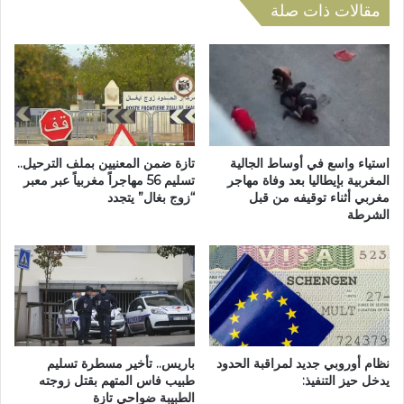
ا
مقالات ذات صلة
ض
ت
ت
ح
ش
ا
ك
د
ي
ا
ل
ل
ي
أ
ل
و
ل
استياء واسع في أوساط الجالية
تازة ضمن المعنيين بملف الترحيل..
ر
المغربية بإيطاليا بعد وفاة مهاجر
تسليم 56 مهاجراً مغربياً عبر معبر
ف
مغربي أثناء توقيفه من قبل
“زوج بغال” يتجدد
ب
ن
الشرطة
ي
ا
.
ن
.
ع
م
ر
ا
ل
ص
نظام أوروبي جديد لمراقبة الحدود
باريس.. تأخير مسطرة تسليم
د
يدخل حيز التنفيذ:
طبيب فاس المتهم بقتل زوجته
ي
الطبيبة ضواحي تازة