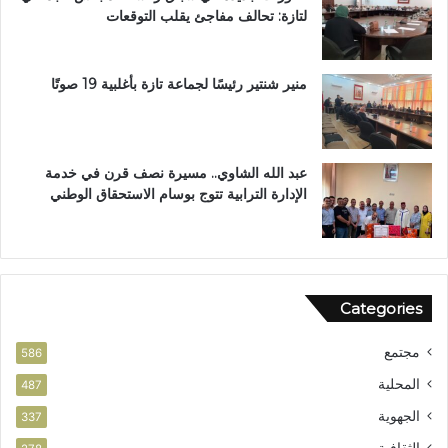
لتازة: تحالف مفاجئ يقلب التوقعات
ا
ل
ب
ب
منير شنتير رئيسًا لجماعة تازة بأغلبية 19 صوتًا
ت
ع
ز
ي
عبد الله الشاوي.. مسيرة نصف قرن في خدمة
ز
الإدارة الترابية تتوج بوسام الاستحقاق الوطني
ا
ل
أ
م
ن
Categories
مجتمع
586
المحلية
487
الجهوية
337