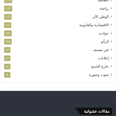
الثقافية
278
رياضة
247
الوطن الآن
221
الاقتصادية والقانونية
131
حوادث
126
الرأي
106
غير مصنف
37
إعلانات
20
خارج الحدود
12
صوت وصورة
8
مقالات عشوائية