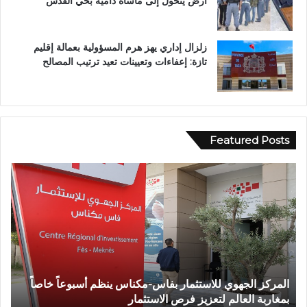
أرض يتحول إلى مأساة دامية بحي القدس
زلزال إداري يهز هرم المسؤولية بعمالة إقليم
تازة: إعفاءات وتعيينات تعيد ترتيب المصالح
Featured Posts
و
ف
ا
ة
ش
خ
ص
إ
عاً خاصاً
وفاة شخص إثر طعنة بالسلاح الأبيض بوادي بوزملان 
ث
تازة.. ومطالب بتعزيز الأمن
ر