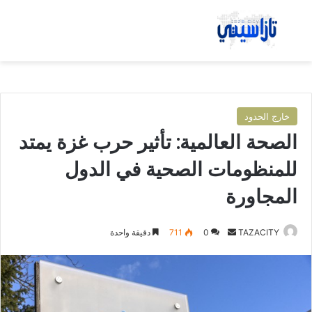
بحث عن
الق
خارج الحدود
الصحة العالمية: تأثير حرب غزة يمتد
للمنظومات الصحية في الدول
المجاورة
TAZACITY
أ
0
711
دقيقة واحدة
ر
س
ل
ب