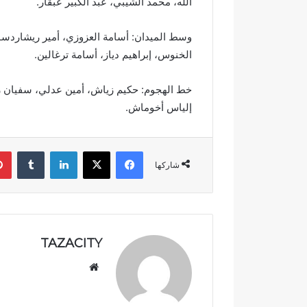
الله، محمد الشيبي، عبد الكبير عبقار.
ن
ة
وسط الميدان: أسامة العزوزي، أمير ريشاردسون
ب
ع
الخنوس، إبراهيم دياز، أسامة ترغالين.
د
ت
خط الهجوم: حكيم زياش، أمين عدلي، سفيان ر
ه
إلياس أخوماش.
ي
ئ
ة
فيسبوك
‫X
لينكدإن
‏Tumblr
ش
شاركها
و
ا
ر
ع
و
أ
TAZACITY
ز
موق
ق
ع
ة
ب
الوي