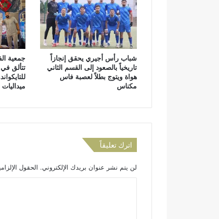
ا
ح
ل
م
ن
ا
ه
ي
ا
ة
شباب رأس أجيري يحقق إنجازاً
جمعية الف
ئ
ا
تاريخياً بالصعود إلى القسم الثاني
تتألق في 
ي
ل
هواة ويتوج بطلاً لعصبة فاس
للتايكوان
غ
مكناس
ميداليات
ا
ب
ا
ت
م
ن
اترك تعليقاً
ا
ل
لن يتم نشر عنوان بريدك الإلكتروني.
الحقول الإلزامي
ح
ر
ا
ا
ل
ئ
ت
ق