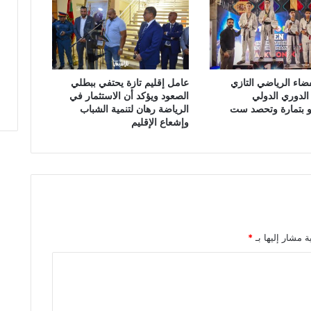
ل
ت
ه
ا
م
ضاء الرياضي التازي
عامل إقليم تازة يحتفي ببطلي
ن
الدوري الدولي
الصعود ويؤكد أن الاستثمار في
إ
دو بتمارة وتحصد ست
الرياضة رهان لتنمية الشباب
د
وإشعاع الإقليم
ا
ر
ة
ا
ل
م
ر
ك
ة مشار إليها بـ
*
ز
ا
ل
ا
س