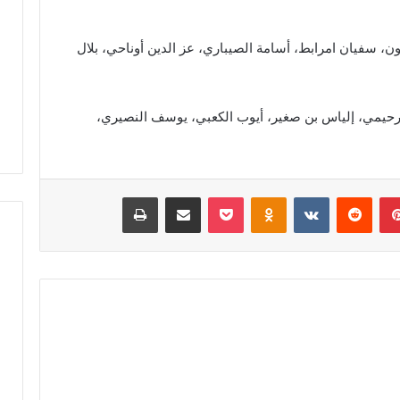
ل
م
، سفيان امرابط، أسامة الصيباري، عز الدين أوناحي، بلال
ا
م
ت
ج
حيمي، إلياس بن صغير، أيوب الكعبي، يوسف النصيري،
د
د
م
ط
بينتيريست
‏Reddit
‏VKontakte
Odnoklassniki
‫Pocket
مشاركة عبر البريد
طباعة
ا
ل
ب
إ
ص
ل
ا
ح
ا
ل
ط