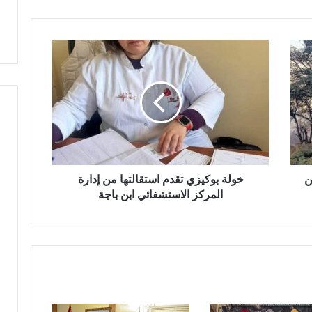
خ
و
ل
ة
ب
و
ك
ي
ز
ن
ي
خولة بوكيزي تقدم استقالتها من إدارة
ت
المركز الاستشفائي ابن باجة
ق
د
م
ا
س
ت
ق
ا