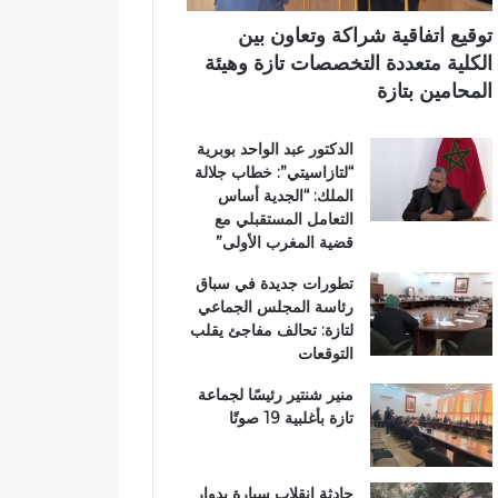
ي
ي
ي
م
ب
توقيع اتفاقية شراكة وتعاون بين
ي
د
الكلية متعددة التخصصات تازة وهيئة
ب
د
المحامين بتازة
ت
ح
ا
ل
الدكتور عبد الواحد بوبرية
ز
م
“لتازاسيتي”: خطاب جلالة
ة
م
الملك: “الجدية أساس
ت
التعامل المستقبلي مع
ن
قضية المغرب الأولى”
ز
ه
تطورات جديدة في سباق
ب
رئاسة المجلس الجماعي
ي
لتازة: تحالف مفاجئ يقلب
ئ
التوقعات
ي
منير شنتير رئيسًا لجماعة
تازة بأغلبية 19 صوتًا
حادثة انقلاب سيارة بدوار