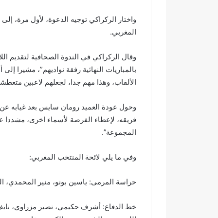
ت
واختار الركراكي توجيه الدعوة، لأول مرة، إلى
ل
ا
المغربي.
ل
اختلالات تثير
ا
تهيئة شوارع و
وقال الركراكي في الندوة الصحافية لتقديم اللا
ت
مطالب بمراق
بالمباريات النهائية رفقة نواديهم”، مشيرا إلى 
ت
التسلم النها
الألقاب، وهذا مهم جدا، لجعلهم لاعبين متعطشي
ث
ي
ر
وحول عودة العميد رومان سايس بعد غيابه عن ا
ا
فريقه، لإعطاء الفرصة لأسماء اخرى، مشددا عل
س
المجموعة”.
ت
ي
ا
وفي ما يلي لائحة المنتخب المغربي:
ء
ا
حراسة المرمى: ياسين بونو، منير المحمدي، ال
ل
س
ا
خط الدفاع: أشرف حكيمي، نصير مزراوي، ناي
ك