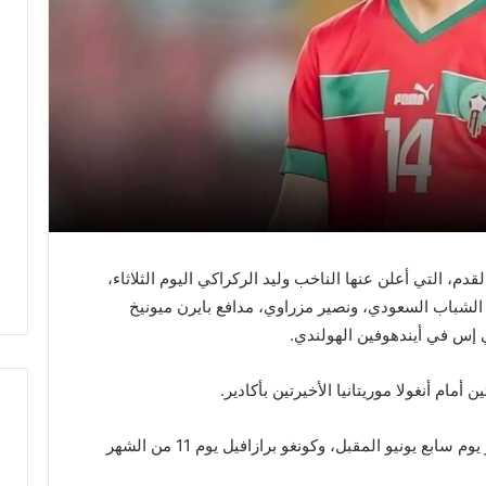
، التي أعلن عنها الناخب وليد الركراكي اليوم الثلاثاء،
لشباب السعودي، ونصير مزراوي، مدافع بايرن ميونيخ
 إس في أيندهوفين الهولندي.
ن أمام أنغولا موريتانيا الأخيرتين بأكادير.
ويستعد “أسود الأطلس” لمواجهة زامبيا بأكادير يوم سابع يونيو المقبل، وكونغو برازافيل يوم 11 من الشهر
ح
ا