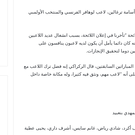
د
 أسامة ترغالين، لاعب لوهافر الفرنسي والمنتخب الأولمبي
ث
ة
ا
 استياء الساكنة بعد
ن
أزقة بمدينة تازة..
حادثة انقلاب سيارة بدوار أيلمام
ئحة “تأخرنا في إعلان اللائحة، بسبب انشغال عديد اللاعبين
ق
بة جودة الأشغال قبل
تجدد مطالب إصلاح الطريق
أنه كان دائما يأمل أن يكون لديه لاعبون ينافسون على
ل
ئي
بجماعة بني لنت
ن دوما لتحقيق الإنجازات.
ا
ب
س
لمباراتين السابقتين، قال الركراكي إنه فضل ترك اللاعب مع
ي
ى أنه “لاعب مهم، ونثق فيه كثيرا، وله مكانة خاصة داخل
ا
ر
ة
ب
د
و
مهدي بنعبيد
ا
ر
أ
ف أكرد، شادي رياض، غانم سايس، أشرف داري، يحيى عطية
ي