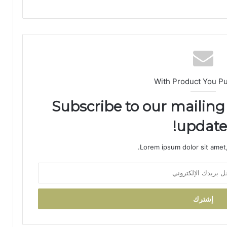
ر
ي
ق
ب
ج
م
ا
ع
With Product You P
ة
ب
Subscribe to our mailing 
ن
ي
updates
ل
ن
Lorem ipsum dolor sit amet,
ت