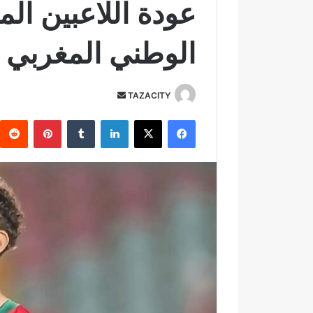
عودة اللاعبين ال
الوطني المغربي ل
TAZACITY
أ
ر
فيسبوك
‫X
لينكدإن
‏Tumblr
بينتيريست
س
ل
ب
ر
ي
د
ا
إ
ل
ك
ت