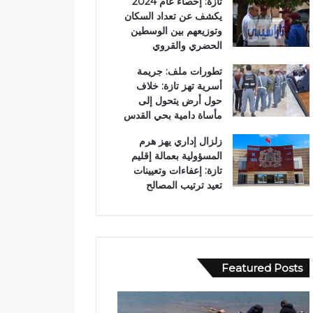
تازة: إحصاء عام 2024
يكشف عن تعداد السكان
وتوزيعهم بين الوسطين
الحضري والقروي
تطورات ملف: جريمة
أسرية تهز تازة: خلاف
حول أرض يتحول إلى
مأساة دامية بحي القدس
زلزال إداري يهز هرم
المسؤولية بعمالة إقليم
تازة: إعفاءات وتعيينات
تعيد ترتيب المصالح
Featured Posts
ب
و
و
ا