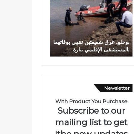
ح
د
ل
ي
و
ا
.
ج
.
ع
وادي اجعونة بتازة… ش
غ
و
بوحلو.. غرق شقيقتين تنتهي بوفاتهما
يتحول إلى بؤرة للتلوث
ر
ن
بالمستشفى الإقليمي بتازة
متنزه بيئي
ق
ة
ش
ب
ق
ت
ي
ا
ق
ز
ت
ة
Newsletter
ي
…
ن
ش
ت
ر
With Product You Purchase
ن
ي
Subscribe to our
ت
ا
ه
ن
mailing list to get
ي
م
the new updates!
ب
ا