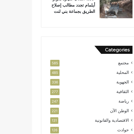
أيلمام تجدد مطالب إصلاح
الطريق بجماعة بني لنت
Categories
مجتمع
585
المحلية
485
الجهوية
336
الثقافية
277
رياضة
247
الوطن الآن
221
الاقتصادية والقانونية
131
حوادث
126