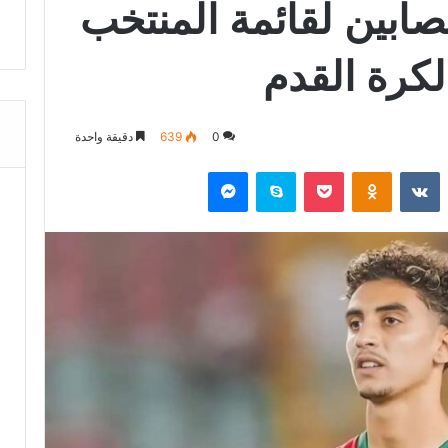
مصابين لقائمة المنتخب
كرة القدم
0
639
دقيقة واحدة
‏Reddit
‏VKontakte
Odnoklassniki
‫Pocket
سكايب
ماسنجر