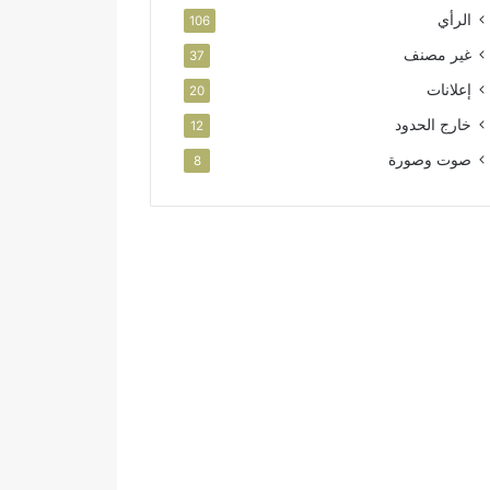
الرأي
106
غير مصنف
37
إعلانات
20
خارج الحدود
12
صوت وصورة
8