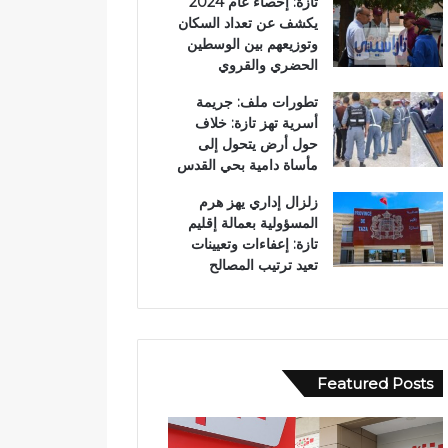
تازة: إحصاء عام 2024
يكشف عن تعداد السكان
وتوزيعهم بين الوسطين
الحضري والقروي
تطورات ملف: جريمة
أسرية تهز تازة: خلاف
حول أرض يتحول إلى
مأساة دامية بحي القدس
زلزال إداري يهز هرم
المسؤولية بعمالة إقليم
تازة: إعفاءات وتعيينات
تعيد ترتيب المصالح
Featured Posts
و
ف
ف
ي