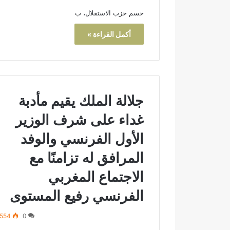
د
ب
حسم حزب الاستقلال، ب
ا
ي
ئ
ة
أكمل القراءة »
ر
ت
ة
ت
ت
و
ا
ج
ز
ب
ة
و
جلالة الملك يقيم مأدبة
م
س
ر
ا
غداء على شرف الوزير
ش
م
ح
ا
الأول الفرنسي والوفد
اً
ل
المرافق له تزامنًا مع
ل
ا
ح
س
الاجتماع المغربي
ز
ت
ب
ح
الفرنسي رفيع المستوى
ا
ق
ل
ا
554
0
ن
ق
ه
ا