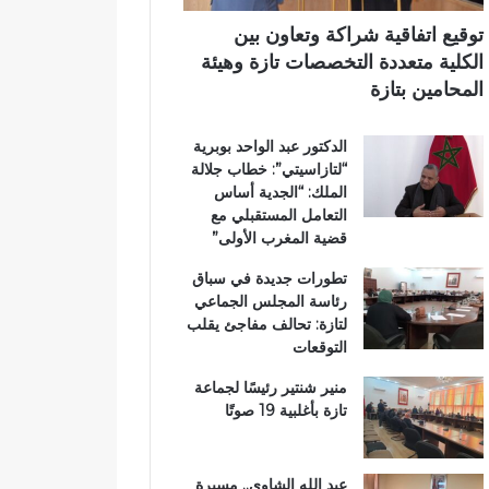
ت
آ
ي
ا
ن
توقيع اتفاقية شراكة وتعاون بين
ز
ا
الكلية متعددة التخصصات تازة وهيئة
ة
ل
المحامين بتازة
.
ك
.
ر
الدكتور عبد الواحد بوبرية
و
ي
“لتازاسيتي”: خطاب جلالة
م
م
الملك: “الجدية أساس
ط
ب
التعامل المستقبلي مع
ا
د
قضية المغرب الأولى”
ل
ا
ب
ر
تطورات جديدة في سباق
ب
ا
رئاسة المجلس الجماعي
ت
ل
لتازة: تحالف مفاجئ يقلب
ع
ق
التوقعات
ز
ر
ي
آ
منير شنتير رئيسًا لجماعة
ز
ن
تازة بأغلبية 19 صوتًا
ا
ا
ل
ل
أ
م
عبد الله الشاوي.. مسيرة
م
ش