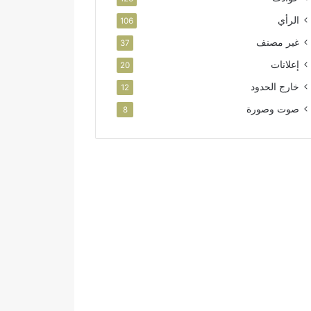
الرأي
106
غير مصنف
37
إعلانات
20
خارج الحدود
12
صوت وصورة
8