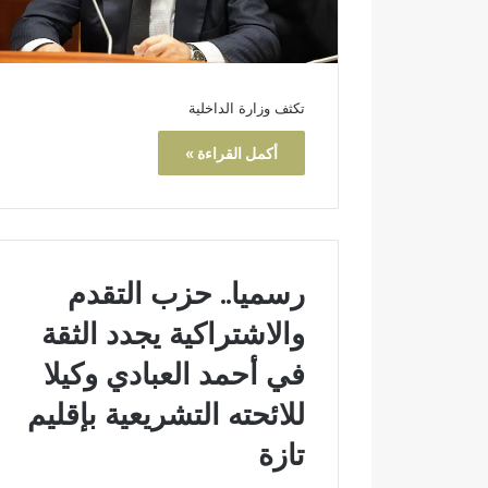
تكثف وزارة الداخلية
أكمل القراءة »
رسميا.. حزب التقدم
والاشتراكية يجدد الثقة
في أحمد العبادي وكيلا
للائحته التشريعية بإقليم
تازة
ر
ع
س
ب