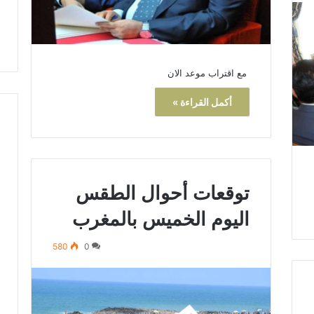
ص
ا
ل
ا
مع اقتراب موعد الان
س
ت
أكمل القراءة »
ث
م
ا
ر
توقعات أحوال الطقس
اليوم الخميس بالمغرب
580
0