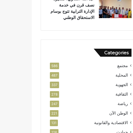
نصف قرن في خدمة
ن
و
الإدارة الترابية تتوج بوسام
ر
الاستحقاق الوطني
ب
ت
ا
ز
ة
Categories
مجتمع
586
المحلية
487
الجهوية
337
الثقافية
278
رياضة
247
الوطن الآن
221
الاقتصادية والقانونية
131
حوادث
126