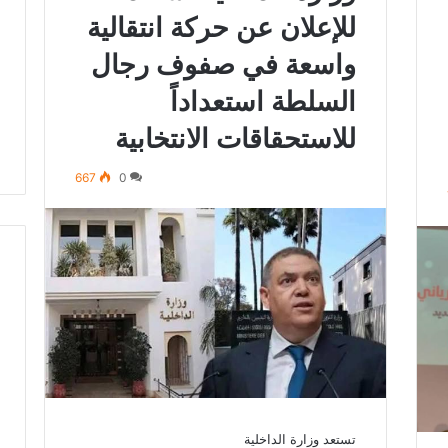
ا
للإعلان عن حركة انتقالية
س
-
واسعة في صفوف رجال
م
السلطة استعداداً
ك
ن
للاستحقاقات الانتخابية
ا
س
667
0
ي
ن
ظ
م
أ
س
ب
و
ع
اً
خ
ا
ص
تستعد وزارة الداخلية