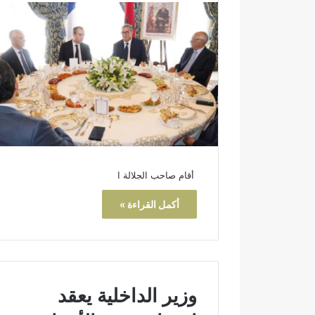
ض
ل
ة
و
ط
ن
ي
أقام صاحب الجلالة ا
أكمل القراءة »
وزير الداخلية يعقد