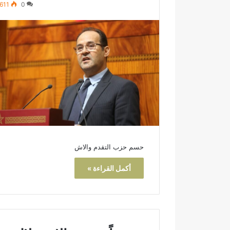
611
0
م
د
ي
ا
اً
ل
.
ل
.
ه
رسمياً.. عمر البالي يدخل سباق
عبد الله ال
ع
ا
الانتخابات التشريعية بدائرة تازة
قرن في خدمة 
م
ل
مرشحاً لحزب النهضة
بوسام الاست
ر
ش
ا
ا
ل
و
ب
ي
ا
.
ل
.
حسم حزب التقدم والاش
ي
م
ي
س
أكمل القراءة »
د
ي
خ
ر
ل
ة
س
ن
ب
ص
ا
ف