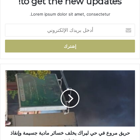
to get the new updates!
Lorem ipsum dolor sit amet, consectetur.
أ
د
خ
ل
ب
ر
ي
د
ح
ك
ر
ا
ي
ل
ق
إ
م
ل
ر
ك
و
ت
ع
ر
ف
و
ي
حريق مروع في حي ليراك يخلف خسائر مادية جسيمة وإنقاذ
ن
ح
مسنين