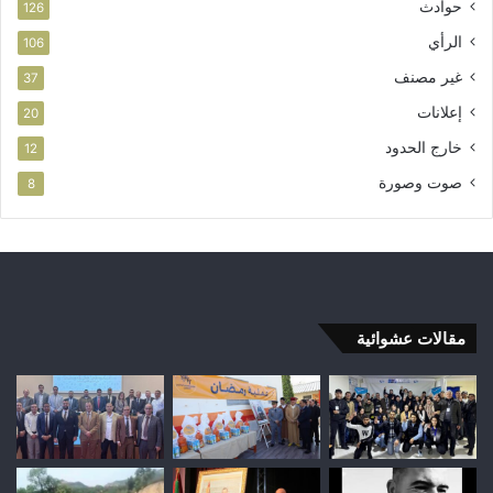
حوادث
126
الرأي
106
غير مصنف
37
إعلانات
20
خارج الحدود
12
صوت وصورة
8
مقالات عشوائية