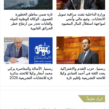
س
ح
ي
س
م
ا
وزارة الداخلية تشدد مراقبة تمويل
تازة ضمن مناطق الخطورة
ة
خ
الانتخابات.. وتتبع مالي وأمني
القصوى.. الوكالة الوطنية للمياه
و
لمواجهة استغلال المال المشبوه
والغابات تحذر من ارتفاع خطر
ن
الحرائق الغابوية
إ
:
ن
ا
ق
ل
ا
ج
ذ
م
م
ع
س
ي
ن
ة
رسميا.. حزب التقدم والاشتراكية
رسميا.. الأصالة والمعاصرة يزكي
ي
ا
يجدد الثقة في أحمد العبادي وكيلا
محمد أمغار وكيلا للائحته بدائرة
ن
ل
للائحته التشريعية بإقليم تازة
تازة للانتخابات التشريعية 2026
ت
ا
ز
ي
اترك تعليقاً
ة
ت