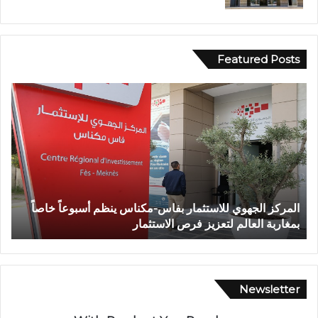
Featured Posts
و
ف
ا
ة
ش
خ
ص
إ
 ينظم أسبوعاً خاصاً
وفاة شخص إثر طعنة بالسلاح الأبيض بواد
ث
تازة.. ومطالب بتعزيز الأمن
ر
ط
ع
ن
ة
Newsletter
ب
ا