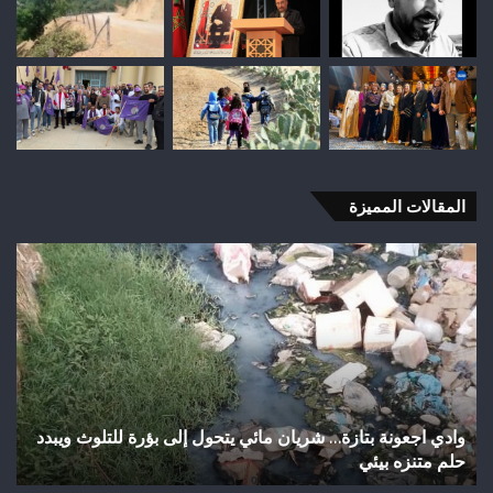
المقالات المميزة
اختلالات
تثير
استياء
الساكنة
بعد
تهيئة
شوارع
وأزقة
ي يتحول إلى بؤرة للتلوث ويبدد
اختلالات تثير استياء الساكنة بعد ته
بمدينة
تازة.. مطالب بمراقبة جودة الأشغال
تازة..
مطالب