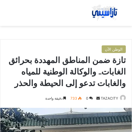
بحث عن
الق
الوطن الآن
تازة ضمن المناطق المهددة بحرائق
الغابات.. والوكالة الوطنية للمياه
والغابات تدعو إلى الحيطة والحذر
TAZACITY
أ
0
733
دقيقة واحدة
ر
س
ل
ب