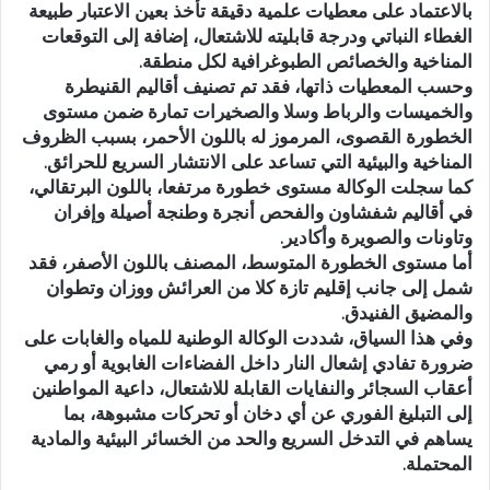
بالاعتماد على معطيات علمية دقيقة تأخذ بعين الاعتبار طبيعة
الغطاء النباتي ودرجة قابليته للاشتعال، إضافة إلى التوقعات
المناخية والخصائص الطبوغرافية لكل منطقة.
وحسب المعطيات ذاتها، فقد تم تصنيف أقاليم القنيطرة
والخميسات والرباط وسلا والصخيرات تمارة ضمن مستوى
الخطورة القصوى، المرموز له باللون الأحمر، بسبب الظروف
المناخية والبيئية التي تساعد على الانتشار السريع للحرائق.
كما سجلت الوكالة مستوى خطورة مرتفعا، باللون البرتقالي،
في أقاليم شفشاون والفحص أنجرة وطنجة أصيلة وإفران
وتاونات والصويرة وأكادير.
أما مستوى الخطورة المتوسط، المصنف باللون الأصفر، فقد
شمل إلى جانب إقليم تازة كلا من العرائش ووزان وتطوان
والمضيق الفنيدق.
وفي هذا السياق، شددت الوكالة الوطنية للمياه والغابات على
ضرورة تفادي إشعال النار داخل الفضاءات الغابوية أو رمي
أعقاب السجائر والنفايات القابلة للاشتعال، داعية المواطنين
إلى التبليغ الفوري عن أي دخان أو تحركات مشبوهة، بما
يساهم في التدخل السريع والحد من الخسائر البيئية والمادية
المحتملة.