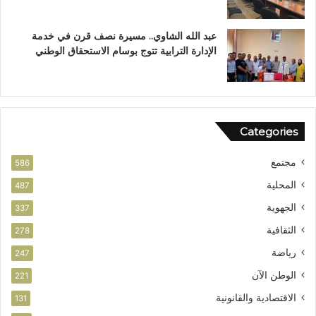
ع
ز
ي
عبد الله الشاوي.. مسيرة نصف قرن في خدمة
ز
الإدارة الترابية تتوج بوسام الاستحقاق الوطني
ا
ل
أ
م
ن
Categories
مجتمع
586
المحلية
487
الجهوية
337
الثقافية
278
رياضة
247
الوطن الآن
221
الاقتصادية والقانونية
131