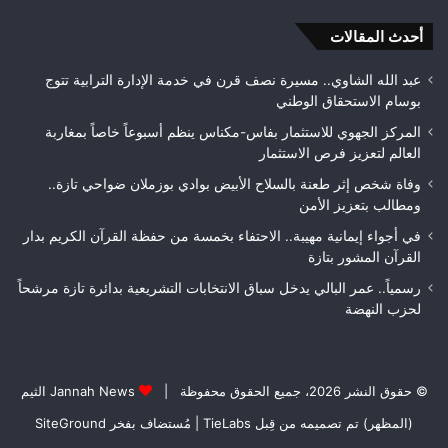
بمراقبة
أحدث المقالات
جودة
الأشغال
قبل
عبد الله الشاوي.. مسيرة نصف قرن في خدمة الإدارة الترابية تتوج
التسلم
بوسام الاستحقاق الوطني
النهائي
المركز الجهوي للاستثمار بفاس-مكناس ينظم أسبوعاً خاصاً بمغاربة
العالم لتعزيز فرص الاستثمار
وفاة شخص إثر طعنة بالسلاح الأبيض بوادي بوزملان ضواحي تازة..
ومطالب بتعزيز الأمن
في أجواء إيمانية مهيبة.. الاحتفاء بخمسة من حفظة القرآن الكريم بدار
القرآن المشور بتازة
رسمياً.. عمر البالي يدخل سباق الانتخابات التشريعية بدائرة تازة مرشحاً
لحزب النهضة
© حقوق النشر 2026، جميع الحقوق محفوظة |
Jannah News الثيم
(المظهر) تم تصميمه من قِبل TieLabs
| مُستضاف بفخر
SiteGround