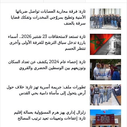
تازة: فرقة محاربة العصابات تواصل ضرباتها
الأمنية وتطيح بمروّجي المخدرات وتفكك قضايا
سرقة بالعنف
تازة تستعد لاستحقاقات 23 شتنبر 2026… أسماء
بارزة تدخل سباق الترشح للغرفة الأولى وأخرى
تنتظر الحسم
تازة: إحصاء عام 2024 يكشف عن تعداد السكان
وتوزيعهم بين الوسطين الحضري والقروي
تطورات ملف: جريمة أسرية تهز تازة: خلاف حول
أرض يتحول إلى مأساة دامية بحي القدس
زلزال إداري يهز هرم المسؤولية بعمالة إقليم
تازة: إعفاءات وتعيينات تعيد ترتيب المصالح