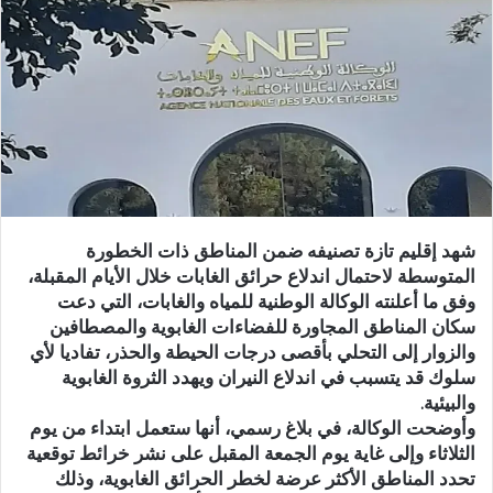
ر
ي
د
ا
إ
ل
ك
ت
ر
و
شهد إقليم تازة تصنيفه ضمن المناطق ذات الخطورة
ن
المتوسطة لاحتمال اندلاع حرائق الغابات خلال الأيام المقبلة،
ي
وفق ما أعلنته الوكالة الوطنية للمياه والغابات، التي دعت
ا
سكان المناطق المجاورة للفضاءات الغابوية والمصطافين
والزوار إلى التحلي بأقصى درجات الحيطة والحذر، تفاديا لأي
سلوك قد يتسبب في اندلاع النيران ويهدد الثروة الغابوية
والبيئية.
وأوضحت الوكالة، في بلاغ رسمي، أنها ستعمل ابتداء من يوم
الثلاثاء وإلى غاية يوم الجمعة المقبل على نشر خرائط توقعية
تحدد المناطق الأكثر عرضة لخطر الحرائق الغابوية، وذلك