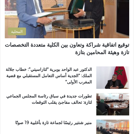
ت
ا
ر
ن
و
ض
ن
و
ي
ا
المحلية
ح
ي
توقيع اتفاقية شراكة وتعاون بين الكلية متعددة التخصصات
ت
تازة وهيئة المحامين بتازة
ا
ز
ة
الدكتور عبد الواحد بوبرية “لتازاسيتي”: خطاب جلالة
.
الملك: “الجدية أساس التعامل المستقبلي مع قضية
.
المغرب الأولى”
و
م
تطورات جديدة في سباق رئاسة المجلس الجماعي
ط
لتازة: تحالف مفاجئ يقلب التوقعات
ا
ل
ب
ب
منير شنتير رئيسًا لجماعة تازة بأغلبية 19 صوتًا
ت