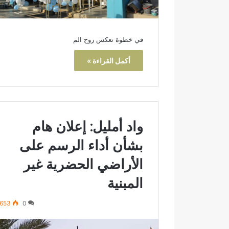
في خطوة تعكس روح الم
أكمل القراءة »
واد أمليل: إعلان هام
بشأن أداء الرسم على
الأراضي الحضرية غير
المبنية
653
0
ا
خ