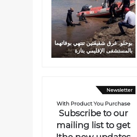
ح
د
ل
ي
و
ا
.
ج
.
ع
وادي اجعونة بتازة… ش
غ
و
بوحلو.. غرق شقيقتين تنتهي بوفاتهما
يتحول إلى بؤرة للتلوث
ر
ن
بالمستشفى الإقليمي بتازة
متنزه بيئي
ق
ة
ش
ب
ق
ت
ي
ا
ق
ز
ت
ة
Newsletter
ي
…
ن
ش
ت
ر
With Product You Purchase
ن
ي
Subscribe to our
ت
ا
ه
ن
mailing list to get
ي
م
the new updates!
ب
ا