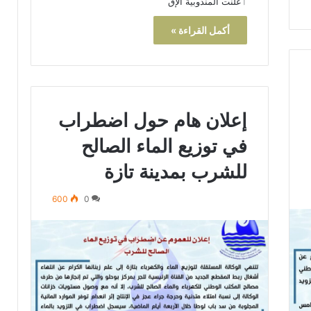
ٱعلنت المندوبية الإق
ر
ي
أكمل القراءة »
ق
ب
ج
م
ا
ع
إعلان هام حول اضطراب
ة
ب
في توزيع الماء الصالح
ن
ي
للشرب بمدينة تازة
ل
ن
600
0
ت