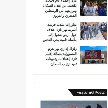
تازة: إحصاء عام 2024
يكشف عن تعداد السكان
وتوزيعهم بين الوسطين
الحضري والقروي
تطورات ملف: جريمة
أسرية تهز تازة: خلاف
حول أرض يتحول إلى
مأساة دامية بحي القدس
زلزال إداري يهز هرم
المسؤولية بعمالة إقليم
تازة: إعفاءات وتعيينات
تعيد ترتيب المصالح
Featured Posts
ب
و
و
ا