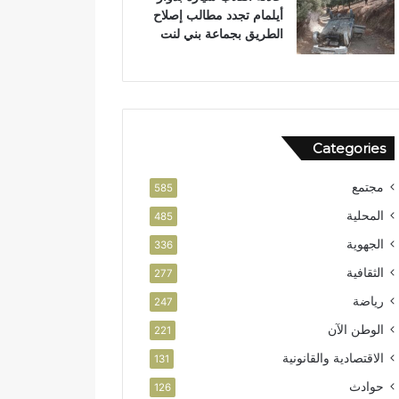
أيلمام تجدد مطالب إصلاح
الطريق بجماعة بني لنت
Categories
مجتمع
585
المحلية
485
الجهوية
336
الثقافية
277
رياضة
247
الوطن الآن
221
الاقتصادية والقانونية
131
حوادث
126