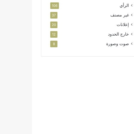
الرأي
106
غير مصنف
37
إعلانات
20
خارج الحدود
12
صوت وصورة
8