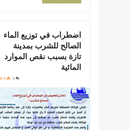
م
د
ي
ن
ة
ت
اضطراب في توزيع الماء
ا
الصالح للشرب بمدينة
ز
ة
تازة بسبب نقص الموارد
.
.
المائية
م
ط
572
0
ا
ل
ب
ب
م
ر
ا
ق
ب