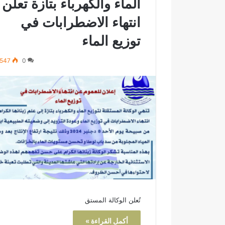
الماء والكهرباء بتازة تعلن
ن
ة
انتهاء الاضطرابات في
ب
توزيع الماء
ع
د
ت
547
0
ه
ي
ئ
ة
ش
و
ا
ر
ع
و
أ
ز
ق
تُعلن الوكالة المستق
ة
ب
أكمل القراءة »