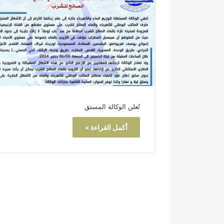
ا
ل
ن
ه
ا
ئ
ي
تُعلن الوكالة المستق
أكمل القراءة »