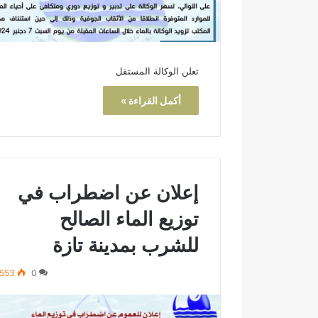
ة
ج
و
د
تعلن الوكالة المستقل
ة
ا
أكمل القراءة »
ل
أ
ش
غ
ا
ل
إعلان عن اضطراب في
ق
ب
توزيع الماء الصالح
ل
ا
للشرب بمدينة تازة
ل
ت
553
0
س
ل
م