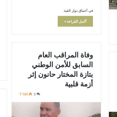
في أعماق دوار القبة
أكمل القراءة »
وفاة المراقب العام
السابق للأمن الوطني
بتازة المختار حانون إثر
أزمة قلبية
1٬140
0
ح
ا