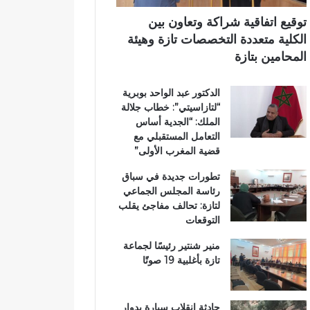
ي
ي
ي
م
ب
توقيع اتفاقية شراكة وتعاون بين
ي
د
الكلية متعددة التخصصات تازة وهيئة
ب
د
المحامين بتازة
ت
ح
ا
ل
الدكتور عبد الواحد بوبرية
ز
م
“لتازاسيتي”: خطاب جلالة
ة
م
الملك: “الجدية أساس
ت
التعامل المستقبلي مع
ن
قضية المغرب الأولى”
ز
ه
تطورات جديدة في سباق
ب
رئاسة المجلس الجماعي
ي
لتازة: تحالف مفاجئ يقلب
ئ
التوقعات
ي
منير شنتير رئيسًا لجماعة
تازة بأغلبية 19 صوتًا
حادثة انقلاب سيارة بدوار