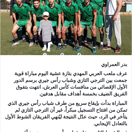
ر
ي
د
ا
إ
ل
ك
ت
ر
بدر العمراوي
و
ن
عرف ملعب العربي المهدي بتازة عشية اليوم مباراة قوية
ي
جمعت بين الترجي التازي وشباب رأس جيري برسم الدور
الأول الإقصائي من منافسات كأس العرش، انتهت بتفوق
ا
الفريق الضيف بخمسة أهداف مقابل هدفين.
المباراة بدأت بإيقاع سريع من طرف شباب رأس جيري الذي
تمكن من افتتاح التسجيل مبكراً، غير أن الترجي التازي لم
يتأخر في الرد، حيث عدّل النتيجة ليُنهي الفريقان الشوط الأول
بالتعادل الإيجابي.