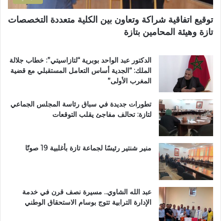
ح
ق
ي
ر
توقيع اتفاقية شراكة وتعاون بين الكلية متعددة التخصصات
ت
آ
تازة وهيئة المحامين بتازة
ا
ن
ز
ا
ة
ل
الدكتور عبد الواحد بوبرية “لتازاسيتي”: خطاب جلالة
.
ك
الملك: “الجدية أساس التعامل المستقبلي مع قضية
.
ر
المغرب الأولى”
و
ي
م
م
تطورات جديدة في سباق رئاسة المجلس الجماعي
ط
ب
لتازة: تحالف مفاجئ يقلب التوقعات
ا
د
ل
ا
ب
ر
ب
ا
منير شنتير رئيسًا لجماعة تازة بأغلبية 19 صوتًا
ت
ل
ع
ق
ز
ر
ي
آ
عبد الله الشاوي.. مسيرة نصف قرن في خدمة
ز
ن
الإدارة الترابية تتوج بوسام الاستحقاق الوطني
ا
ا
ل
ل