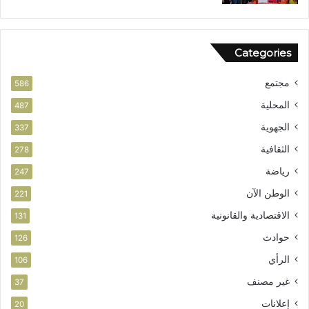
أ
م
م
ش
ن
و
Categories
ر
ب
مجتمع
ت
586
ا
المحلية
487
ز
الجهوية
ة
337
الثقافية
278
رياضة
247
الوطن الآن
221
الاقتصادية والقانونية
131
حوادث
126
الرأي
106
غير مصنف
37
إعلانات
20