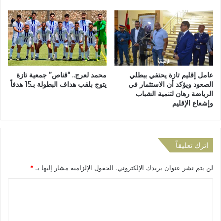
ا
ر
م
ب
ج
ا
ا
ت
ل
ا
ت
ل
ن
ت
عامل إقليم تازة يحتفي ببطلي
محمد لعرج.. “قناص” جمعية تازة
م
ر
الصعود ويؤكد أن الاستثمار في
يتوج بلقب هداف البطولة بـ15 هدفاً
ي
ج
الرياضة رهان لتنمية الشباب
ة
ي
وإشعاع الإقليم
ا
ح
ل
أ
ت
م
ر
ا
اترك تعليقاً
ا
م
ب
ش
لن يتم نشر عنوان بريدك الإلكتروني.
الحقول الإلزامية مشار إليها بـ
*
ي
ب
ة
ا
ا
و
ب
ل
ا
أ
ل
ك
ت