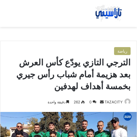
بحث عن
الق
رياضة
الترجي التازي يودّع كأس العرش
بعد هزيمة أمام شباب رأس جيري
بخمسة أهداف لهدفين
TAZACITY
أ
0
262
دقيقة واحدة
ر
س
ل
ب