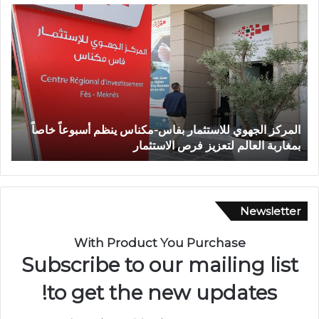
و
ف
ف
ي
ا
أ
ة
ج
ش
و
خ
ا
ص
ء
إ
إ
وفاة شخص إثر طعنة بالسلاح الأبيض بوادي بوزملان ضواحي
ف
ث
ي
تازة.. ومطالب بتعزيز الأمن
ا
ر
م
ط
ا
ع
ن
ن
ي
ة
ة
Newsletter
ب
م
ا
ه
With Product You Purchase
ل
ي
Subscribe to our mailing list
س
ب
ل
ة
to get the new updates!
ا
.
ح
.