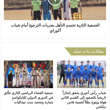
ي
ي
اً
ة
ح
ا
و
ل
ل
ت
الجمعية التازية تحسم التأهل بضربات الترجيح أمام شباب
“
ا
أكوراي
ا
ز
ل
ي
ج
ة
ي
ت
مقالات ذات صلة
ل
ح
ا
س
ل
م
ج
ا
د
ل
ي
ت
د
أ
م
ه
شباب رأس أجيري يحقق إنجازاً
جمعية الفضاء الرياضي التازي تتألق
ن
ل
تاريخياً بالصعود إلى القسم الثاني
في الدوري الدولي للتايكواندو
ب
هواة ويتوج بطلاً لعصبة فاس
بتمارة وتحصد ست ميداليات
ب
مكناس
ر
ض