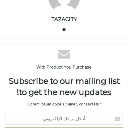
TAZACITY
موق
ع
الوي
ب
With Product You Purchase
Subscribe to our mailing list
to get the new updates!
Lorem ipsum dolor sit amet, consectetur.
أ
د
خ