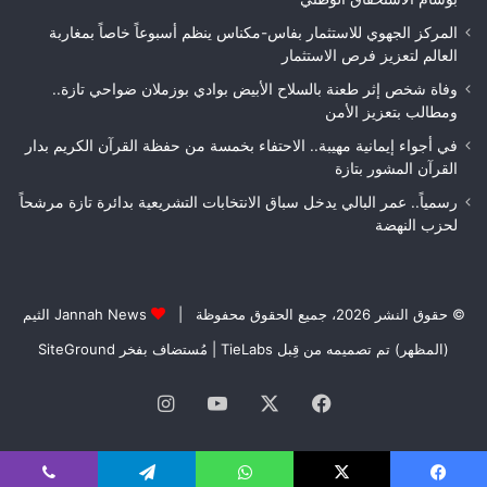
النهائي
المركز الجهوي للاستثمار بفاس-مكناس ينظم أسبوعاً خاصاً بمغاربة
العالم لتعزيز فرص الاستثمار
وفاة شخص إثر طعنة بالسلاح الأبيض بوادي بوزملان ضواحي تازة..
ومطالب بتعزيز الأمن
في أجواء إيمانية مهيبة.. الاحتفاء بخمسة من حفظة القرآن الكريم بدار
القرآن المشور بتازة
رسمياً.. عمر البالي يدخل سباق الانتخابات التشريعية بدائرة تازة مرشحاً
لحزب النهضة
© حقوق النشر 2026، جميع الحقوق محفوظة |
Jannah News الثيم
(المظهر) تم تصميمه من قِبل TieLabs
| مُستضاف بفخر
SiteGround
فيسبوك
‫X
‫YouTube
انستقرام