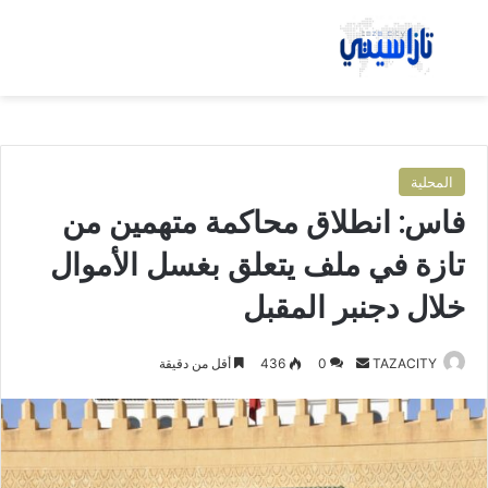
بحث عن
الق
المحلية
فاس: انطلاق محاكمة متهمين من
تازة في ملف يتعلق بغسل الأموال
خلال دجنبر المقبل
TAZACITY
أ
0
436
أقل من دقيقة
ر
س
ل
ب