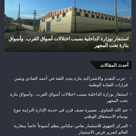
إثر
طعنة
بالسلاح
الأبيض
بوادي
بوزملان
سواق القرب.. وأسواق
وفاة شخص إثر طعنة بالسلاح الأبيض بوادي ب
ضواحي
تازة.. ومطالب بتعزيز الأمن
تازة..
ومطالب
بتعزيز
أحدث المقالات
الأمن
حزب التقدم والاشتراكية بتازة يجدد الثقة في أحمد العبادي ويثمن
قرارات القيادة الوطنية
استنفار بوزارة الداخلية بسبب اختلالات أسواق القرب.. وأسواق بتازة
تحت المجهر
عبد الله الشاوي.. مسيرة نصف قرن في خدمة الإدارة الترابية تتوج
بوسام الاستحقاق الوطني
المركز الجهوي للاستثمار بفاس-مكناس ينظم أسبوعاً خاصاً بمغاربة
العالم لتعزيز فرص الاستثمار