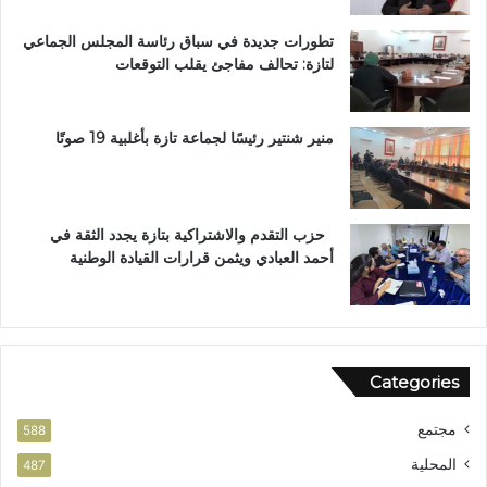
ب
تطورات جديدة في سباق رئاسة المجلس الجماعي
و
لتازة: تحالف مفاجئ يقلب التوقعات
س
ا
م
ا
منير شنتير رئيسًا لجماعة تازة بأغلبية 19 صوتًا
ل
ا
س
ت
حزب التقدم والاشتراكية بتازة يجدد الثقة في
ح
أحمد العبادي ويثمن قرارات القيادة الوطنية
ق
ا
ق
ا
ل
Categories
و
ط
مجتمع
ن
588
ي
المحلية
487