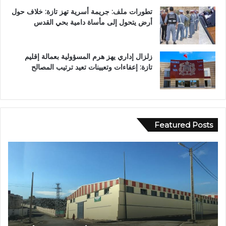
تطورات ملف: جريمة أسرية تهز تازة: خلاف حول
أرض يتحول إلى مأساة دامية بحي القدس
زلزال إداري يهز هرم المسؤولية بعمالة إقليم
تازة: إعفاءات وتعيينات تعيد ترتيب المصالح
Featured Posts
ع
ب
د
ا
ل
ل
ه
ا