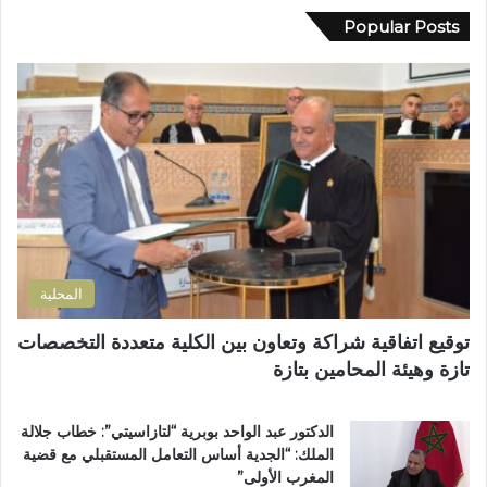
د
د
Popular Posts
م
ك
ة
ا
ا
ل
ل
إ
إ
ل
د
ك
ا
ت
ر
ر
ة
و
ا
ن
ل
ي
ت
المحلية
ر
ا
توقيع اتفاقية شراكة وتعاون بين الكلية متعددة التخصصات
ب
تازة وهيئة المحامين بتازة
ي
ة
ت
الدكتور عبد الواحد بوبرية “لتازاسيتي”: خطاب جلالة
ت
الملك: “الجدية أساس التعامل المستقبلي مع قضية
و
المغرب الأولى”
ج