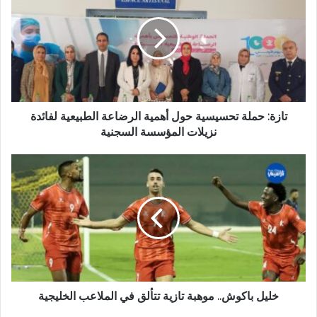
ا
ز
ل
ة
إ
:
ل
ح
ك
م
ت
ل
ر
ة
و
ت
تازة: حملة تحسيسية حول أهمية الرضاعة الطبيعية لفائدة
ن
ح
نزيلات المؤسسة السجنية
ي
س
ي
خ
س
ل
ي
ي
ة
ل
ح
ب
و
ا
ل
ك
أ
و
ه
ش
م
.
خليل باكوش.. موهبة تازية تتألق في الملاعب الخليجية
ي
.