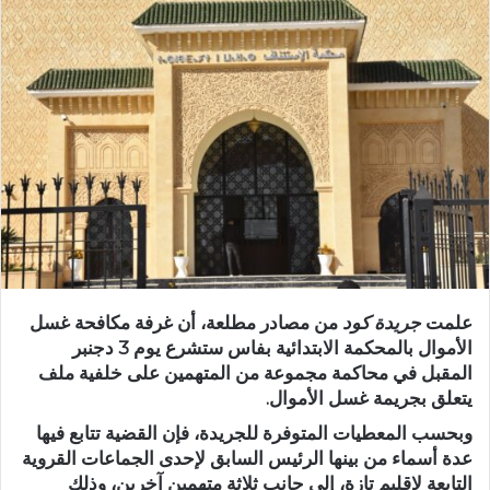
ر
ي
د
ا
إ
ل
ك
ت
ر
و
ن
ي
علمت
جريدة كود
من مصادر مطلعة، أن
غرفة مكافحة غسل
ا
الأموال بالمحكمة الابتدائية بفاس
ستشرع يوم
3 دجنبر
المقبل
في
محاكمة مجموعة من المتهمين
على خلفية ملف
يتعلق بجريمة غسل الأموال.
وبحسب المعطيات المتوفرة للجريدة، فإن
القضية تتابع فيها
عدة أسماء
من بينها الرئيس السابق لإحدى الجماعات القروية
التابعة لإقليم تازة، إلى جانب ثلاثة متهمين آخرين، وذلك