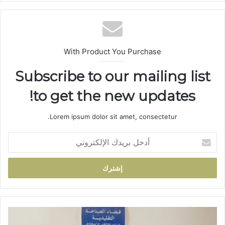
الوي
ب
With Product You Purchase
Subscribe to our mailing list
to get the new updates!
Lorem ipsum dolor sit amet, consectetur.
أ
د
خ
ل
ب
ر
ي
د
ت
ك
ا