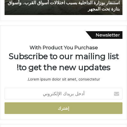
اق القرب.. وأسواق
عبد الله الشاوي.. مسيرة نصف قرن في خدمة الإدا
ل
تتوج بوسام الاستحقاق الوطني
ش
ا
و
ي
.
Newsletter
.
م
With Product You Purchase
س
Subscribe to our mailing list
ي
ر
to get the new updates!
ة
ن
Lorem ipsum dolor sit amet, consectetur.
ص
ف
أ
ق
د
ر
خ
ن
ل
ف
ب
ي
ر
خ
ي