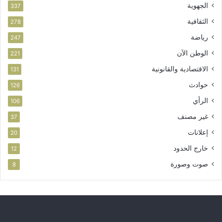
الجهوية
337
الثقافية
278
رياضة
247
الوطن الآن
221
الاقتصادية والقانونية
131
حوادث
126
الرأي
106
غير مصنف
37
إعلانات
20
خارج الحدود
12
صوت وصورة
8