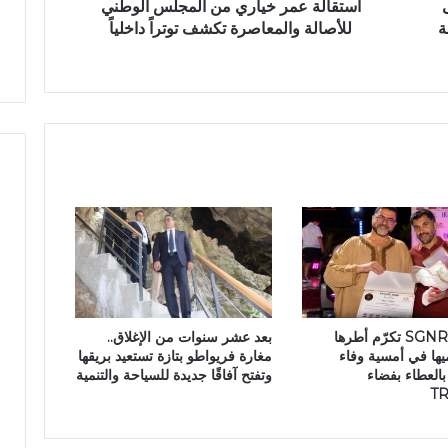
ر
استقالة عمر خياري من المجلس الوطني
ض
خ
ة
للأصالة والمعاصرة تكشف توتراً داخلياً
ة
ي
ا
ر
ي
م
ن
ا
ل
م
ج
ل
س
ا
ل
مجموعة SGNR تكرّم أطرها
بعد عشر سنوات من الإغلاق..
و
ها في أمسية وفاء
مغارة فريواطو بتازة تستعيد بريقها
ط
العطاء بفضاء
وتفتح آفاقًا جديدة للسياحة والتنمية
ن
T
ي
ل
ل