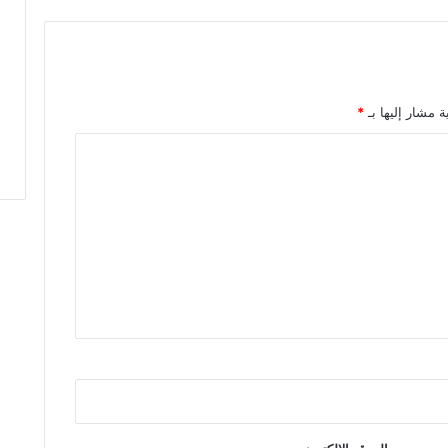
أ
ص
ا
ل
ة
ة مشار إليها بـ
*
و
ا
ل
م
ع
ا
ص
ر
ة
ت
ك
ش
ف
ت
و
ت