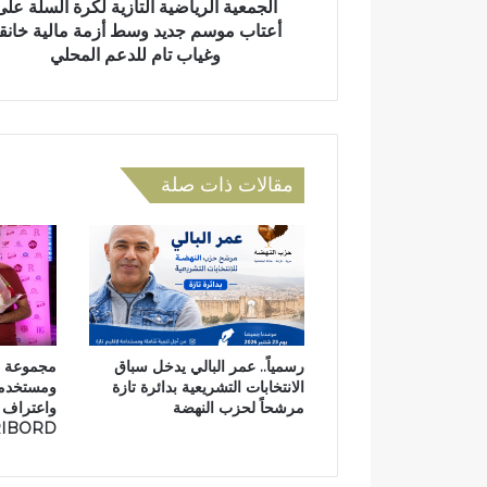
ر
الجمعية الرياضية التازية لكرة السلة على
ي
و
ي
أعتاب موسم جديد وسط أزمة مالية خانق
ر
ا
وغياب تام للدعم المحلي
ب
ض
ت
ي
ا
ة
ز
ا
ة
ل
مقالات ذات صلة
ت
ا
ز
ي
ة
ل
ك
ر
رسمياً.. عمر البالي يدخل سباق
ة
الانتخابات التشريعية بدائرة تازة
ومستخدمي
ا
مرشحاً لحزب النهضة
واعتراف ب
ل
RIBORD
س
ل
ة