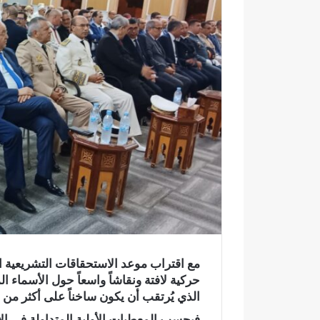
إ
ل
ك
ت
ر
و
ن
ي
ا
مع اقتراب موعد الاستحقاقات التشريعية ال
حركية لافتة ونقاشاً واسعاً حول الأسماء 
الذي يُرتقب أن يكون ساخناً على أكثر من
و
ف
فبحسب المعطيات الأولية المتداولة في ال
ا
ي