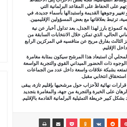
رتهم على الحفاظ على المقاعد البرلمانية التي
م
ي
غيير وجوهها القديمة واستبدالها بأسماء جديدة، في
اً
ة، ترتبط بعلاقاتها مع بعض المسؤولين الإقليميين.
.
كنموذج بارز لهذا الجدل، بعد تداول أخبار عن نية
.
نية مهيبة.. الاحتفاء
رسمياً.. عمر البالي يدخل سباق
ني الحالي، الذي تمكن خلال الانتخابات السابقة من
ع
فظة القرآن الكريم
الانتخابات التشريعية بدائرة تازة
ز الثالث بفارق مريح عن منافسيه في المركزين الرابع
م
المشور بتازة
مرشحاً لحزب النهضة
خل الإقليم.
ر
ا
محلي أن استبعاد هذا المرشح سيكون بمثابة مغامرة
ل
الوجوه ذات الحضور الميداني القوي والتجربة الواسعة
ب
 تمتعه بشبكة علاقات واسعة داخل عدد من الجماعات
ا
ي استحقاق انتخابي مقبل.
ل
ي
قرارات نهائية للأحزاب حول مرشحيها بإقليم تازة، يبقى
ي
لرهان على الخبرة والتجربة من جهة، والمغامرة بتجديد
د
كل كبير خريطة التمثيلية البرلمانية القادمة بالإقليم.
خ
ل
س
بينتيريست
‏Reddit
‏VKontakte
Odnoklassniki
‫Pocket
مشاركة عبر البريد
طباعة
ب
ا