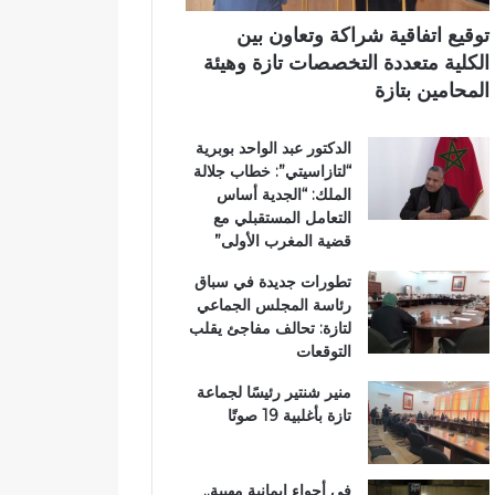
ر
ي
ي
ي
م
توقيع اتفاقية شراكة وتعاون بين
ق
ي
الكلية متعددة التخصصات تازة وهيئة
ب
ب
المحامين بتازة
ج
ت
م
ا
الدكتور عبد الواحد بوبرية
ا
ز
“لتازاسيتي”: خطاب جلالة
ع
ة
الملك: “الجدية أساس
ة
التعامل المستقبلي مع
ب
قضية المغرب الأولى”
ن
ي
تطورات جديدة في سباق
ل
رئاسة المجلس الجماعي
ن
لتازة: تحالف مفاجئ يقلب
ت
التوقعات
منير شنتير رئيسًا لجماعة
تازة بأغلبية 19 صوتًا
في أجواء إيمانية مهيبة..