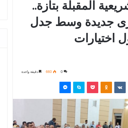
يعية المقبلة بتازة..
رى جديدة وسط جدل
ل اختيارات
0
660
دقيقة واحدة
‏Reddit
‏VKontakte
Odnoklassniki
‫Pocket
سكايب
ماسنجر