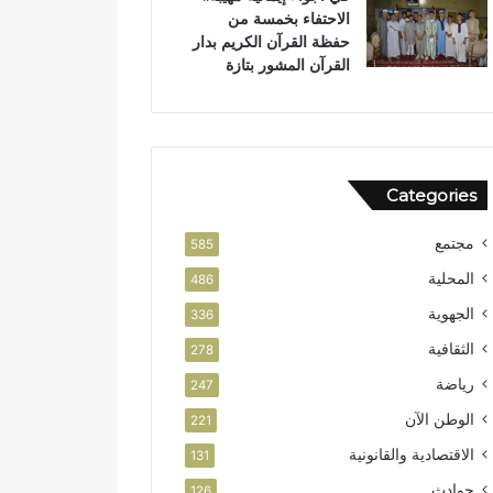
الاحتفاء بخمسة من
حفظة القرآن الكريم بدار
القرآن المشور بتازة
Categories
مجتمع
585
المحلية
486
الجهوية
336
الثقافية
278
رياضة
247
الوطن الآن
221
الاقتصادية والقانونية
131
حوادث
126