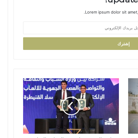
د
ا
Lorem ipsum dolor sit amet,
ئ
ر
ة
ت
ا
ز
ة
م
ر
ش
ح
ا
اً
س
ل
ت
ح
ق
ز
ا
ب
ل
ا
ة
ل
ع
ن
م
ه