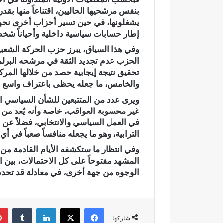
بنفس مرشحيها الحاليين، اقتناعاً منها بقد
د
أ
ي
ج
يشغلونها، في حين تسير أحزاب أخرى نحو ت
ا
و
إطار حسابات سياسية داخلية وأحياناً شخصي
ج
ا
وفي هذا السياق، يبرز حزب الحركة الشعبية 
ع
ء
وادي اجعونة بتازة… شريان مائي
في أجواء إيما
الحزب عدم تجديد الثقة في مرشحه البرلما
و
إ
يتحول إلى بؤرة للتلوث ويبدد حلم
بخمسة من ح
تحقيق نتيجة إيجابية حصد من خلالها المرك
ن
ي
متنزه بيئي
بدار القرآن 
والخامس، ما جعله يحظى باعتراف واسع دا
ة
م
ب
ا
ويرى عدد من المتتبعين للشأن السياسي ال
ت
ن
غير محسوبة العواقب، خاصة وأنه يُعد من 
ا
ي
في العمل السياسي والانتخابي، فضلاً عن
ز
ة
الترابية، وهو ما يجعله منافساً صعباً في أ
ة
م
…
ه
وفي انتظار ما ستكشفه الأيام القادمة من 
ش
ي
المشهد مفتوحاً على كل الاحتمالات، بين ا
ر
ب
الوجوه من جهة أخرى، في معادلة قد تحدد بش
ي
ة
ا
.
ن
.
فيسبوك
‫X
لينكدإن
‏Tumblr
م
ا
شاركها
ا
ل