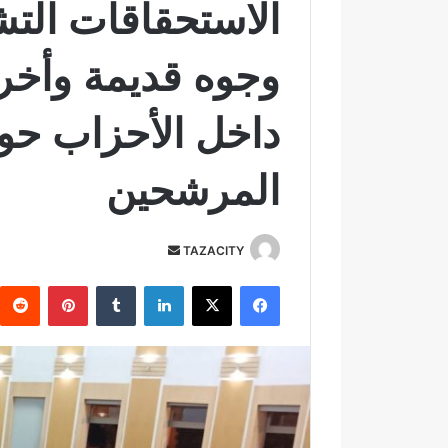
الاستحقاقات التشر
وجوه قديمة وأخ
داخل الأحزاب حو
المرشحين
TAZACITY
أ
ر
فيسبوك
‫X
لينكدإن
‏Tumblr
بينتيريست
س
ل
ب
ر
ي
د
ا