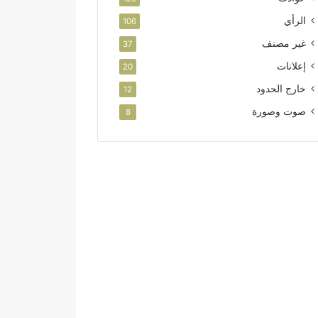
الرأي
106
غير مصنف
37
إعلانات
20
خارج الحدود
12
صوت وصورة
8