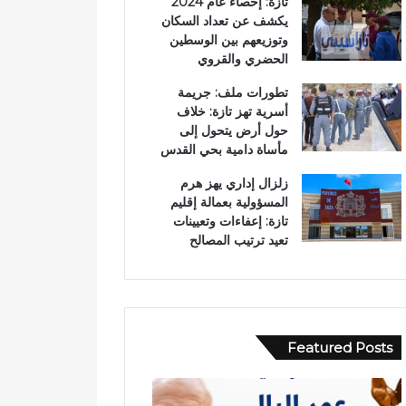
تازة: إحصاء عام 2024
يكشف عن تعداد السكان
وتوزيعهم بين الوسطين
الحضري والقروي
تطورات ملف: جريمة
أسرية تهز تازة: خلاف
حول أرض يتحول إلى
مأساة دامية بحي القدس
زلزال إداري يهز هرم
المسؤولية بعمالة إقليم
تازة: إعفاءات وتعيينات
تعيد ترتيب المصالح
Featured Posts
ح
ب
ا
و