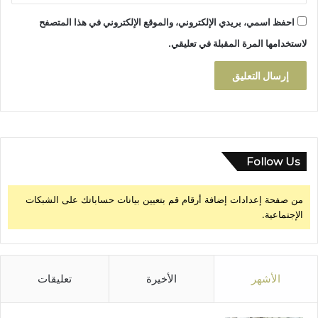
ش
د
احفظ اسمي، بريدي الإلكتروني، والموقع الإلكتروني في هذا المتصفح
ل
لاستخدامها المرة المقبلة في تعليقي.
ح
ز
ب
ا
ل
ا
س
ت
Follow Us
ق
ل
من صفحة إعدادات إضافة أرقام قم بتعيين بيانات حساباتك على الشبكات
ا
الإجتماعية.
ل
الأشهر
الأخيرة
تعليقات