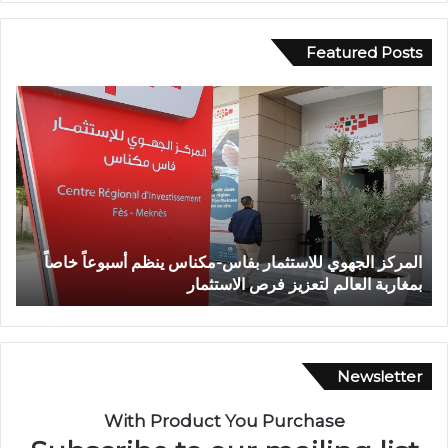
Featured Posts
و
ف
ف
ي
ا
أ
ة
ج
ش
و
خ
ا
ص
ء
إ
إ
وفاة شخص إثر طعنة بالسلاح الأبيض بوادي بوزملان ضواحي
ف
ث
ي
تازة.. ومطالب بتعزيز الأمن
ا
ر
م
ط
ا
ع
ن
ن
ي
ة
ة
Newsletter
ب
م
ا
ه
With Product You Purchase
ل
ي