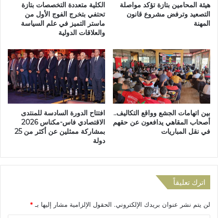
ا
ل
هيئة المحامين بتازة تؤكد مواصلة
الكلية متعددة التخصصات بتازة
ظ
ز
التصعيد وترفض مشروع قانون
تحتفي بتخرج الفوج الأول من
و
المهنة
ماستر التميز في علم السياسة
2
والعلاقات الدولية
ر
1
ي
2
ف
"
ت
إ
ح
ل
آ
ى
ف
3
ا
0
بين اتهامات الجشع وواقع التكاليف..
افتتاح الدورة السادسة للمنتدى
ق
أ
أصحاب المقاهي يدافعون عن حقهم
الاقتصادي فاس-مكناس 2026
اً
ك
في نقل المباريات
بمشاركة ممثلين عن أكثر من 25
ج
ت
دولة
د
و
ي
ب
د
ر
ة
ب
اترك تعليقاً
ل
م
ت
ح
لن يتم نشر عنوان بريدك الإلكتروني.
الحقول الإلزامية مشار إليها بـ
*
ن
ك
م
م