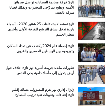
تازة: فرقة محاربة العصابات تواصل ضرباتها
الأمنية وتطيح بمروّجي المخدرات وتفكك قضايا
سرقة بالعنف
تازة تستعد لاستحقاقات 23 شتنبر 2026… أسماء
بارزة تدخل سباق الترشح للغرفة الأولى وأخرى
تنتظر الحسم
تازة: إحصاء عام 2024 يكشف عن تعداد السكان
وتوزيعهم بين الوسطين الحضري والقروي
تطورات ملف: جريمة أسرية تهز تازة: خلاف حول
أرض يتحول إلى مأساة دامية بحي القدس
زلزال إداري يهز هرم المسؤولية بعمالة إقليم
تازة: إعفاءات وتعيينات تعيد ترتيب المصالح