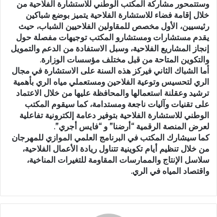
وستتمحور مشاركة المكتب الوطني للاستشارة الفلاحية من
خلال إقامة فضاء للاستشارة الفلاحية ﻳﺘﻤﻴﺰ ﺑﻮﺿﻊ ﺷﺒﺎﻛﻴﻦ
ﺭﺋﻴﺴﻴﻴﻦ، ﺍﻷﻭﻝ ﻣﺨﺼﺺ ﻟﻠﻤﻘﺎﻭﻟﻴﻦ ﺍﻟﻔﻼﺣﻴﻴﻦ ﺍﻟﺸﺒﺎﺏ، ﺣﻴﺚ
ﻳﻘﺪﻡ ﻣﺴﺘﺸﺎﺭﺍﺕ ﻭﻣﺴﺘﺸﺎﺭﻭ ﺍﻟﻤﻜﺘﺐ ﺗﻮﺟﻴﻬﺎﺕ ﻣﻔﺼﻠﺔ ﺣﻮﻝ
ﺇﻧﺠﺎﺯ ﺍﻟﻤﺸﺎﺭﻳﻊ ﺍﻟﻔﻼﺣﻴﺔ، ﻭﺳﺒﻞ ﺍﻻﺳﺘﻔﺎﺩﺓ ﻣﻦ ﺍﻟﺪﻋﻢ ﻭﺍﻟﺘﻤﻮﻳﻞ
ﻭﺍﻟﺘﻜﻮﻳﻦ ﺍﻟﻤﺘﺎﺣﺔ ﻣﻦ ﻗﺒﻞ ﻣﺨﺘﻠﻒ ﻣﺆﺳﺴﺎﺕ ﺍﻟﻮﺯﺍﺭﺓ.
ﺃﻣﺎ ﺍﻟﺸﺒﺎﻙ ﺍﻟﺜﺎﻧﻲ ﻓﻴﺮﻛﺰ ﻫﺬﻩ ﺍﻟﺴﻨﺔ ﻋﻠﻰ ﺍﻻﺳﺘﺸﺎﺭﺓ ﻓﻲ ﻣﺠﺎﻝ
ﺍﻟﺮﻱ ﻟﺘﺤﺴﻴﺲ ﻭﺗﻮﻋﻴﺔ ﺍﻟﻔﻼﺣﻴﻦ ﻭﻣﺴﺘﻌﻤﻠﻲ ﻣﻴﺎﻩ ﺍﻟﺮﻱ ﺑﺄﻫﻤﻴﺔ
ﺗﺮﺷﻴﺪ ﻭﻋﻘﻠﻨﺔ ﺍﺳﺘﻌﻤﺎﻟﻬﺎ ﻭﺍﻟﻤﺤﺎﻓﻈﺔ ﻋﻠﻴﻬﺎ ﻣﻦ ﺧﻼﻝ ﺍﻻﻋﺘﻤﺎﺩ
ﻋﻠﻰ ﺗﻘﻨﻴﺎﺕ ﻭﺁﻟﻴﺎﺕ ﻧﺎﺟﻌﺔ ﻭﻣﺴﺘﺪﺍﻣﺔ، كما سيقوم المكتب
الوطني للاستشارة الفلاحية بتوفير دعامة إلكترونية تفاعلية
لعرض المنصة الرقمية “أرضنا” و “فايس أجري”.
كما سيشارك المكتب في البرنامج العلمي الموازي للمهرجان
من خلال تنظيم أيام تكوينية تتناول ريادة الأعمال الفلاحية،
سلاسل الإنتاج والممارسات المقاومة للتغيرات المناخية،
واقتصاد المياه في الري.