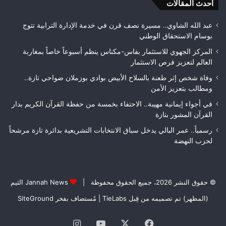
جودة
أحدث المقالات
بطلا
الأشغال
لعص
قبل
فا
عبد الله الشاوي.. مسيرة نصف قرن في خدمة الإدارة الترابية تتوج
التسلم
مك
بوسام الاستحقاق الوطني
النهائي
المركز الجهوي للاستثمار بفاس-مكناس ينظم أسبوعاً خاصاً بمغاربة
العالم لتعزيز فرص الاستثمار
وفاة شخص إثر طعنة بالسلاح الأبيض بوادي بوزملان ضواحي تازة..
ومطالب بتعزيز الأمن
في أجواء إيمانية مهيبة.. الاحتفاء بخمسة من حفظة القرآن الكريم بدار
القرآن المشور بتازة
رسمياً.. عمر البالي يدخل سباق الانتخابات التشريعية بدائرة تازة مرشحاً
لحزب النهضة
© حقوق النشر 2026، جميع الحقوق محفوظة |
Jannah News الثيم
(المظهر) تم تصميمه من قِبل TieLabs
| مُستضاف بفخر
SiteGround
فيسبوك
‫X
‫YouTube
انستقرام