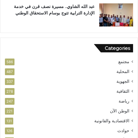
ي
آ
عبد الله الشاوي.. مسيرة نصف قرن في خدمة
ز
ن
الإدارة الترابية تتوج بوسام الاستحقاق الوطني
ا
ا
ل
ل
أ
م
م
ش
ن
و
Categories
ر
ب
مجتمع
ت
586
ا
المحلية
487
ز
الجهوية
ة
337
الثقافية
278
رياضة
247
الوطن الآن
221
الاقتصادية والقانونية
131
حوادث
126