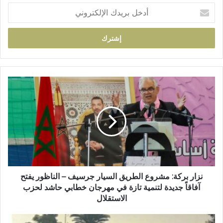
أ
د
خ
ل
ب
ر
ي
د
ن
ك
ز
ا
ا
ل
ر
إ
ب
ل
ر
ك
ك
ت
ة
ر
:
و
م
نزار بركة: مشروع الطريق السيار جرسيف – الناظور يفتح
ن
ش
آفاقاً جديدة لتنمية تازة في مهرجان خطابي حاشد لحزب
ي
ر
الاستقلال
و
ع
ت