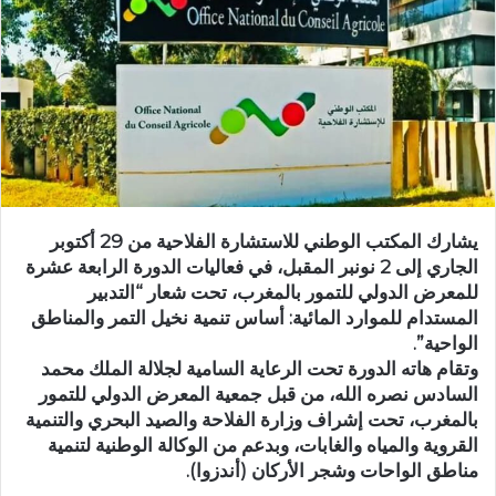
ر
ي
د
ا
إ
ل
ك
ت
ر
يشارك المكتب الوطني للاستشارة الفلاحية من 29 أكتوبر
و
الجاري إلى 2 نونبر المقبل، في فعاليات الدورة الرابعة عشرة
ن
للمعرض الدولي للتمور بالمغرب، تحت شعار “التدبير
ي
المستدام للموارد المائية: أساس تنمية نخيل التمر والمناطق
ا
الواحية”.
وتقام هاته الدورة تحت الرعاية السامية لجلالة الملك محمد
السادس نصره الله، من قبل جمعية المعرض الدولي للتمور
بالمغرب، تحت إشراف وزارة الفلاحة والصيد البحري والتنمية
القروية والمياه والغابات، وبدعم من الوكالة الوطنية لتنمية
مناطق الواحات وشجر الأركان (أندزوا).