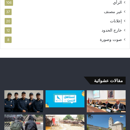
الرأي
106
غير مصنف
37
إعلانات
20
خارج الحدود
12
صوت وصورة
8
مقالات عشوائية