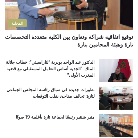
و
ض
ة
ن
و
ا
ي
ا
ل
المحلية
ح
ق
ي
ر
توقيع اتفاقية شراكة وتعاون بين الكلية متعددة التخصصات
ت
آ
تازة وهيئة المحامين بتازة
ا
ن
ز
ا
ة
ل
الدكتور عبد الواحد بوبرية “لتازاسيتي”: خطاب جلالة
.
ك
الملك: “الجدية أساس التعامل المستقبلي مع قضية
.
ر
المغرب الأولى”
و
ي
م
م
تطورات جديدة في سباق رئاسة المجلس الجماعي
ط
ب
لتازة: تحالف مفاجئ يقلب التوقعات
ا
د
ل
ا
ب
ر
ب
ا
منير شنتير رئيسًا لجماعة تازة بأغلبية 19 صوتًا
ت
ل
ع
ق
ز
ر