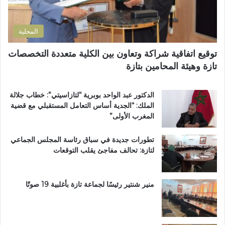
و
ض
ة
ن
و
ا
ي
ا
ل
المحلية
ح
ق
ي
ر
توقيع اتفاقية شراكة وتعاون بين الكلية متعددة التخصصات
ت
آ
تازة وهيئة المحامين بتازة
ا
ن
ز
ا
ة
ل
الدكتور عبد الواحد بوبرية “لتازاسيتي”: خطاب جلالة
.
ك
الملك: “الجدية أساس التعامل المستقبلي مع قضية
.
ر
المغرب الأولى”
و
ي
م
م
تطورات جديدة في سباق رئاسة المجلس الجماعي
ط
ب
لتازة: تحالف مفاجئ يقلب التوقعات
ا
د
ل
ا
ب
ر
ب
ا
منير شنتير رئيسًا لجماعة تازة بأغلبية 19 صوتًا
ت
ل
ع
ق
ز
ر
ي
آ