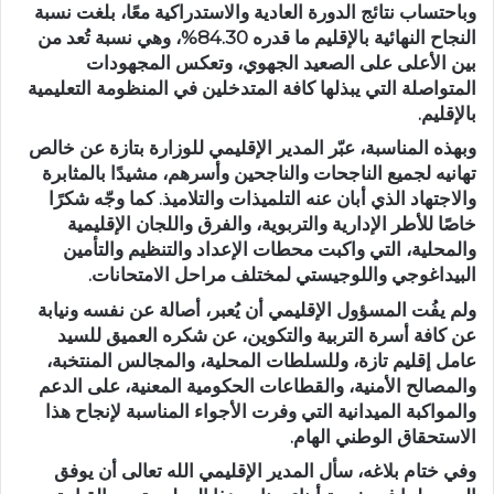
وباحتساب نتائج الدورة العادية والاستدراكية معًا، بلغت نسبة
النجاح النهائية بالإقليم ما قدره 84.30%، وهي نسبة تُعد من
بين الأعلى على الصعيد الجهوي، وتعكس المجهودات
المتواصلة التي يبذلها كافة المتدخلين في المنظومة التعليمية
بالإقليم.
وبهذه المناسبة، عبّر المدير الإقليمي للوزارة بتازة عن خالص
تهانيه لجميع الناجحات والناجحين وأسرهم، مشيدًا بالمثابرة
والاجتهاد الذي أبان عنه التلميذات والتلاميذ. كما وجّه شكرًا
خاصًا للأطر الإدارية والتربوية، والفرق واللجان الإقليمية
والمحلية، التي واكبت محطات الإعداد والتنظيم والتأمين
البيداغوجي واللوجيستي لمختلف مراحل الامتحانات.
ولم يفُت المسؤول الإقليمي أن يُعبر، أصالة عن نفسه ونيابة
عن كافة أسرة التربية والتكوين، عن شكره العميق للسيد
عامل إقليم تازة، وللسلطات المحلية، والمجالس المنتخبة،
والمصالح الأمنية، والقطاعات الحكومية المعنية، على الدعم
والمواكبة الميدانية التي وفرت الأجواء المناسبة لإنجاح هذا
الاستحقاق الوطني الهام.
وفي ختام بلاغه، سأل المدير الإقليمي الله تعالى أن يوفق