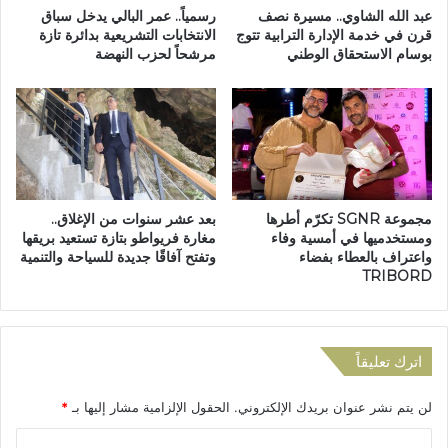
ج
ا
عبد الله الشاوي.. مسيرة نصف
رسمياً.. عمر البالي يدخل سباق
ب
س
قرن في خدمة الإدارة الترابية تتوج
الانتخابات التشريعية بدائرة تازة
ك
بوسام الاستحقاق الوطني
مرشحاً لحزب النهضة
ت
أ
ح
س
ج
د
ز
و
م
ر
ل
ي
ف
ع
د
مجموعة SGNR تكرّم أطرها
بعد عشر سنوات من الإغلاق..
ي
ع
ومستخدميها في أمسية وفاء
مغارة فريواطو بتازة تستعيد بريقها
د
و
واعتراف بالعطاء بفضاء
وتفتح آفاقًا جديدة للسياحة والتنمية
ا
ى
TRIBORD
ل
ع
ع
ب
ر
د
ش
ا
اترك تعليقاً
ب
ل
ت
و
لن يتم نشر عنوان بريدك الإلكتروني.
الحقول الإلزامية مشار إليها بـ
*
ا
ا
ز
ح
ا