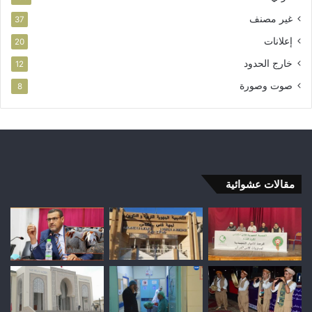
غير مصنف
37
إعلانات
20
خارج الحدود
12
صوت وصورة
8
مقالات عشوائية