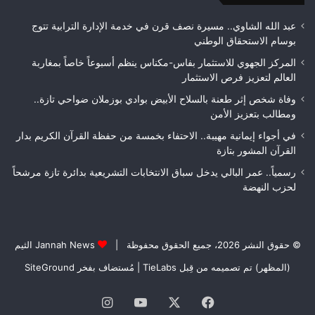
الأشغال
لعص
قبل
فا
عبد الله الشاوي.. مسيرة نصف قرن في خدمة الإدارة الترابية تتوج
التسلم
مك
بوسام الاستحقاق الوطني
النهائي
المركز الجهوي للاستثمار بفاس-مكناس ينظم أسبوعاً خاصاً بمغاربة
العالم لتعزيز فرص الاستثمار
وفاة شخص إثر طعنة بالسلاح الأبيض بوادي بوزملان ضواحي تازة..
ومطالب بتعزيز الأمن
في أجواء إيمانية مهيبة.. الاحتفاء بخمسة من حفظة القرآن الكريم بدار
القرآن المشور بتازة
رسمياً.. عمر البالي يدخل سباق الانتخابات التشريعية بدائرة تازة مرشحاً
لحزب النهضة
© حقوق النشر 2026، جميع الحقوق محفوظة |
Jannah News الثيم
(المظهر) تم تصميمه من قِبل TieLabs
| مُستضاف بفخر
SiteGround
فيسبوك
‫X
‫YouTube
انستقرام