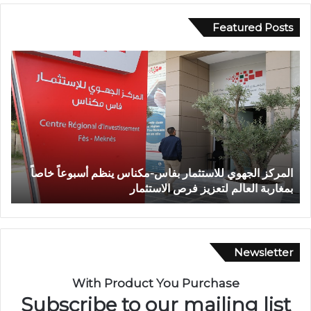
Featured Posts
و
ف
ف
ي
ا
أ
ة
ج
ش
و
خ
ا
ص
ء
إ
إ
وفاة شخص إثر طعنة بالسلاح الأبيض بوادي بوزملان ضواحي
ف
ث
ي
تازة.. ومطالب بتعزيز الأمن
ا
ر
م
ط
ا
ع
ن
ن
ي
ة
ة
Newsletter
ب
م
ا
ه
With Product You Purchase
ل
ي
Subscribe to our mailing list
س
ب