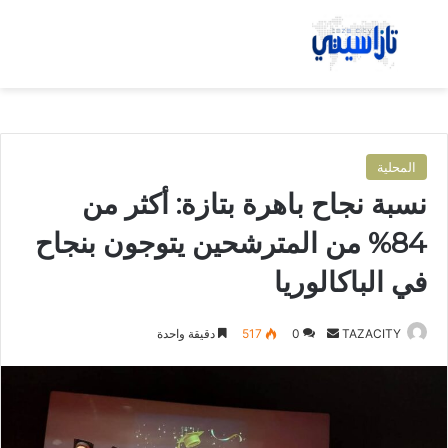
بحث عن
الق
المحلية
نسبة نجاح باهرة بتازة: أكثر من
84% من المترشحين يتوجون بنجاح
في الباكالوريا
TAZACITY
أ
0
517
دقيقة واحدة
ر
س
ل
ب