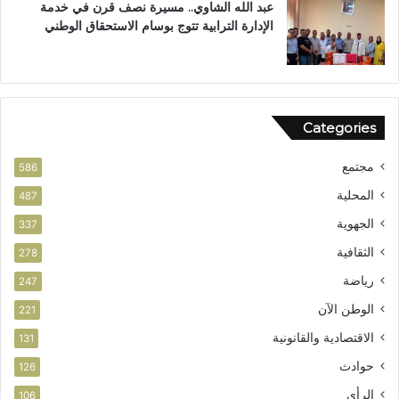
عبد الله الشاوي.. مسيرة نصف قرن في خدمة
ز
ن
الإدارة الترابية تتوج بوسام الاستحقاق الوطني
ا
ا
ل
ل
أ
م
م
ش
ن
و
Categories
ر
ب
مجتمع
ت
586
ا
المحلية
487
ز
الجهوية
ة
337
الثقافية
278
رياضة
247
الوطن الآن
221
الاقتصادية والقانونية
131
حوادث
126
الرأي
106