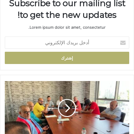
Subscribe to our mailing list
to get the new updates!
Lorem ipsum dolor sit amet, consectetur.
أ
د
خ
ل
ب
ر
ي
د
ا
ك
ل
ا
س
ل
ل
إ
ا
ل
م
ك
ا
ت
ل
ر