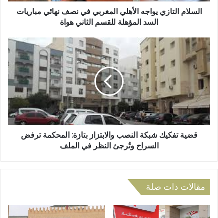
ت
و
ا
السلام التازي يواجه الأهلي المغربي في نصف نهائي مباريات
ن
ز
السد المؤهلة للقسم الثاني هواة
ي
ي
ي
ق
و
ض
ا
ي
ج
ة
ه
ت
ا
ف
ل
ك
أ
ي
ه
ك
ل
ش
قضية تفكيك شبكة النصب والابتزاز بتازة: المحكمة ترفض
ي
ب
السراح وتُرجئ النظر في الملف
ا
ك
ل
ة
م
ا
غ
ل
مقالات ذات صلة
ر
ن
ب
ص
ي
ب