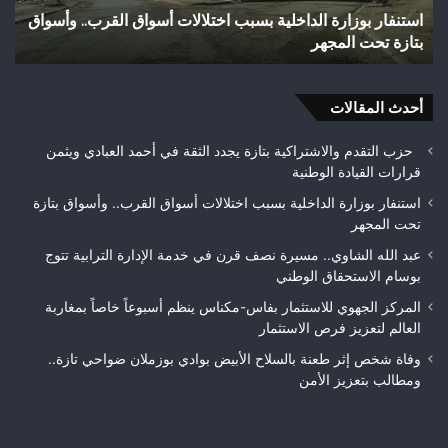
بوزملان
بؤر
وفاة شخص إثر طعنة بالسلاح الأبيض بوادي بوزملان ضواحي
و
ضواحي
للت
تازة.. ومطالب بتعزيز الأمن
ح
تازة..
ويب
ومطالب
حل
بتعزيز
متن
الأمن
أحدث المقالات
بيئ
حزب التقدم والاشتراكية بتازة يجدد الثقة في أحمد العبادي ويثمن
قرارات القيادة الوطنية
استنفار بوزارة الداخلية بسبب اختلالات أسواق القرب.. وأسواق بتازة
تحت المجهر
عبد الله الشاوي.. مسيرة نصف قرن في خدمة الإدارة الترابية تتوج
بوسام الاستحقاق الوطني
المركز الجهوي للاستثمار بفاس-مكناس ينظم أسبوعاً خاصاً بمغاربة
العالم لتعزيز فرص الاستثمار
وفاة شخص إثر طعنة بالسلاح الأبيض بوادي بوزملان ضواحي تازة..
ومطالب بتعزيز الأمن