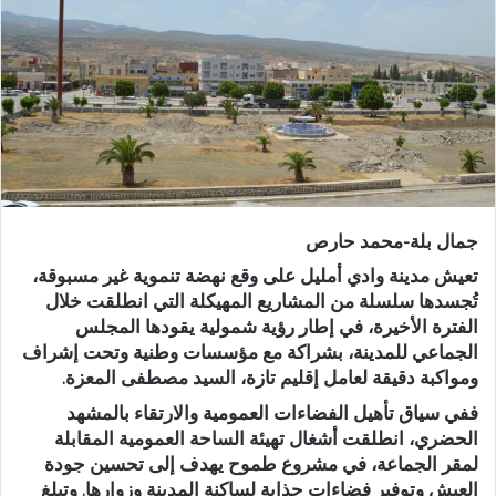
ر
ي
د
ا
إ
ل
ك
ت
ر
جمال بلة-محمد حارص
و
ن
تعيش مدينة وادي أمليل على وقع نهضة تنموية غير مسبوقة،
ي
تُجسدها سلسلة من المشاريع المهيكلة التي انطلقت خلال
الفترة الأخيرة، في إطار رؤية شمولية يقودها المجلس
ا
الجماعي للمدينة، بشراكة مع مؤسسات وطنية وتحت إشراف
ومواكبة دقيقة لعامل إقليم تازة، السيد مصطفى المعزة.
ففي سياق تأهيل الفضاءات العمومية والارتقاء بالمشهد
الحضري، انطلقت أشغال تهيئة الساحة العمومية المقابلة
لمقر الجماعة، في مشروع طموح يهدف إلى تحسين جودة
العيش وتوفير فضاءات جذابة لساكنة المدينة وزوارها. وتبلغ