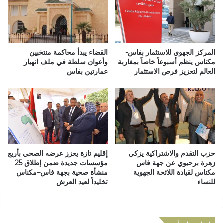
ف
و
ي
ا
ن
ل
ص
ا
ف
ب
المركز الجهوي للاستثمار بفاس-
القضاء يبدأ محاكمة منتخبين
ن
ت
مكناس ينظم أسبوعاً خاصاً بمغاربة
وأعوان سلطة في ملف انهيار
ه
العالم لتعزيز فرص الاستثمار
عمارتين بفاس
ز
ا
ا
ئ
ز
ي
ب
م
ت
ب
ا
ا
ز
ر
ة
حزب التقدم والاشتراكية يزكي
إقليم تازة يعزز عرضه الصحي بأربع
ي
:
زهرة برحيوي عن جهة فاس
مؤسسات جديدة ضمن إطلاق 25
ا
ا
مكناس لقيادة اللائحة الجهوية
منشأة صحية بجهة فاس–مكناس
ت
ل
للنساء
تخليداً لعيد العرش
ا
م
ل
ح
س
ك
د
م