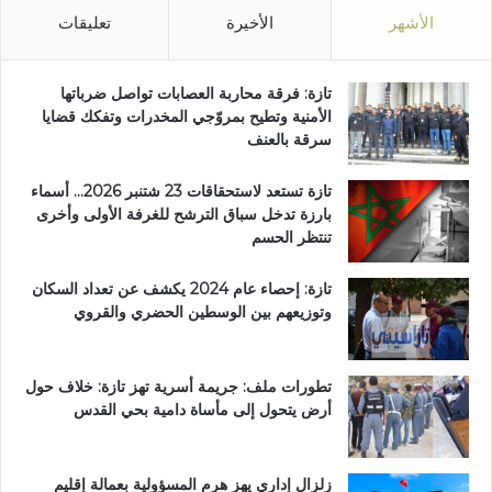
الأشهر
الأخيرة
تعليقات
تازة: فرقة محاربة العصابات تواصل ضرباتها
الأمنية وتطيح بمروّجي المخدرات وتفكك قضايا
سرقة بالعنف
تازة تستعد لاستحقاقات 23 شتنبر 2026… أسماء
بارزة تدخل سباق الترشح للغرفة الأولى وأخرى
تنتظر الحسم
تازة: إحصاء عام 2024 يكشف عن تعداد السكان
وتوزيعهم بين الوسطين الحضري والقروي
تطورات ملف: جريمة أسرية تهز تازة: خلاف حول
أرض يتحول إلى مأساة دامية بحي القدس
زلزال إداري يهز هرم المسؤولية بعمالة إقليم