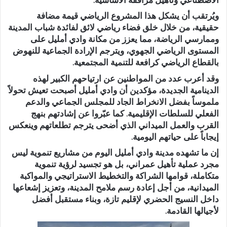
ويُرتقب أن يشكل هذا المشروع الرياضي قيمة مضافة
حقيقية، من خلال خلق فضاء رياضي لائق لفائدة شباب المدينة
وممارسي الرياضة، مما يعزز من مكانة وادي أمليل على
المستوى الرياضي الجهوي، ويترجم الإرادة الجماعية للنهوض
بالقطاع الرياضي كرافعة للتنمية المجتمعية.
وقد أعرب عدد من المواطنين عن ارتياحهم الكبير لهذه
الدينامية الجديدة، مؤكدين أن وادي أمليل أصبحت تعيش تحولاً
ملموساً بفضل الانخراط الجاد للمجلس الجماعي والدعم
الفعلي للسلطات الإقليمية. كما عبّروا عن إشادتهم بنهج
القرب والعمل الميداني الذي أضحى يترجم تطلعاتهم وينعكس
إيجاباً على حياتهم اليومية.
إن ما تشهده مدينة وادي أمليل اليوم من مشاريع تنموية ليس
مجرد عملية تأهيل عمراني، بل هو تجسيد لرؤية تنموية
متكاملة، قوامها الشراكة والتخطيط الاستراتيجي والمواكبة
الميدانية، من أجل إعادة رسم ملامح المدينة، وتعزيز إشعاعها
داخل النسيج الحضري لإقليم تازة، وبناء مستقبل أفضل
لأجيالها القادمة.