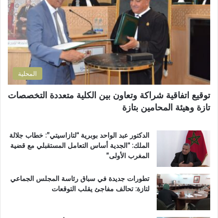
ل
د
أ
ك
ا
س
ت
ر
ب
ر
ة
و
و
ا
ع
ن
ل
اً
ي
ت
خ
المحلية
ر
ا
ا
ص
توقيع اتفاقية شراكة وتعاون بين الكلية متعددة التخصصات
ب
اً
تازة وهيئة المحامين بتازة
ي
ب
ة
م
ت
غ
الدكتور عبد الواحد بوبرية “لتازاسيتي”: خطاب جلالة
ت
ا
الملك: “الجدية أساس التعامل المستقبلي مع قضية
و
ر
المغرب الأولى”
ج
ب
ب
ة
تطورات جديدة في سباق رئاسة المجلس الجماعي
و
ا
لتازة: تحالف مفاجئ يقلب التوقعات
س
ل
ا
ع
م
ا