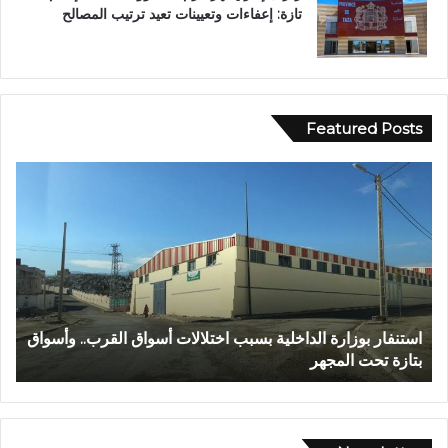
تازة: إعفاءات وتعيينات تعيد ترتيب المصالح
Featured Posts
ع
ا
ب
ل
د
م
ا
ر
ل
ك
ل
ز
ه
ا
ا
ل
عبد الله الشاوي.. مسيرة نصف قرن في خدمة الإدارة الترابية
ا
ل
ج
تتوج بوسام الاستحقاق الوطني
ب
ش
ه
ا
و
و
ي
ي
ل
.
ل