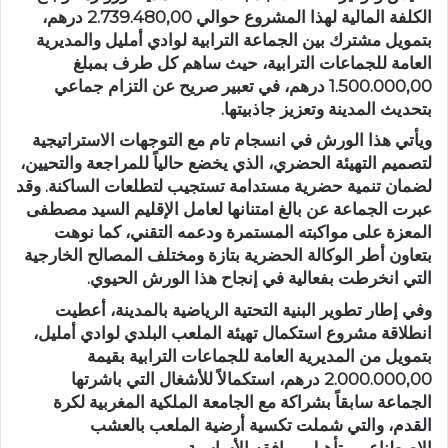
الكلفة المالية لهذا المشروع حوالي 2.739.480,00 درهم،
بتمويل مشترك بين الجماعة الترابية لوادي أمليل والمديرية
العامة للجماعات الترابية، حيث ساهم كل طرف بمبلغ
1.500.000,00 درهم، في تعبير صريح عن التزام جماعي
بتحديث المدينة وتعزيز جاذبيتها.
ويأتي هذا الورش في انسجام تام مع التوجهات الاستراتيجية
لتصميم التهيئة الحضري، الذي يخضع حالياً للمراجعة والتحيين،
لضمان تنمية حضرية مستدامة تستجيب لتطلعات الساكنة. وقد
عبرت الجماعة عن بالغ امتنانها لعامل الإقليم السيد مصطفى
المعزة على مواكبته المستمرة ودعمه التقني، كما نوهت
بتعاون أطر الوكالة الحضرية بتازة ومختلف المصالح الخارجية
التي انخرطت بفعالية في إنجاح هذا الورش الحيوي.
وفي إطار تطوير البنية التحتية الرياضية بالمدينة، أعطيت
انطلاقة مشروع استكمال تهيئة الملعب البلدي لوادي أمليل،
بتمويل من المديرية العامة للجماعات الترابية بقيمة
2.000.000,00 درهم، استكمالاً للأشغال التي باشرتها
الجماعة سابقاً بشراكة مع الجامعة الملكية المغربية لكرة
القدم، والتي شملت تكسية أرضية الملعب بالعشب
الاصطناعي وتأهيل مرافقه الأساسية.