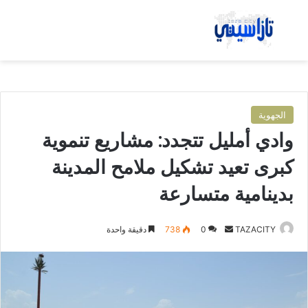
بحث عن
الق
الجهوية
وادي أمليل تتجدد: مشاريع تنموية
كبرى تعيد تشكيل ملامح المدينة
بدينامية متسارعة
TAZACITY
أ
0
738
دقيقة واحدة
ر
س
ل
ب