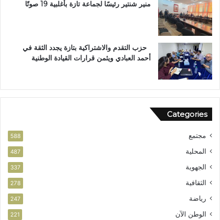
ا
ل
منير شنتير رئيسًا لجماعة تازة بأغلبية 19 صوتًا
ل
م
ا
ل
س
ت
ت
ع
حزب التقدم والاشتراكية بتازة يجدد الثقة في
ح
ز
أحمد العبادي ويثمن قرارات القيادة الوطنية
ق
ي
ا
ز
ق
ف
ا
ر
ل
ص
Categories
و
ا
ط
ل
مجتمع
ن
ا
588
ي
س
المحلية
487
ت
الجهوية
ث
337
م
الثقافية
278
ا
ر
رياضة
247
الوطن الآن
221