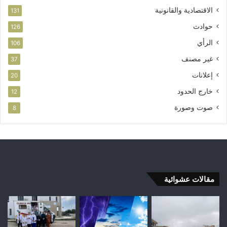
الاقتصادية والقانونية
131
حوادث
126
الرأي
106
غير مصنف
37
إعلانات
20
خارج الحدود
12
صوت وصورة
8
مقالات عشوائية