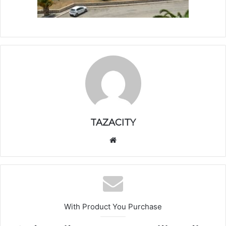
TAZACITY
موق
ع
الوي
ب
With Product You Purchase