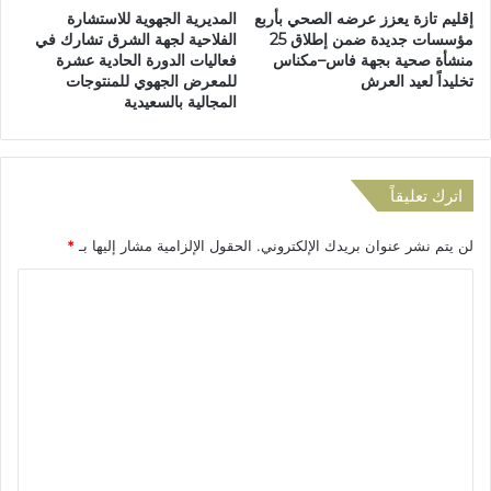
خ
إقليم تازة يعزز عرضه الصحي بأربع
المديرية الجهوية للاستشارة
ت
و
مؤسسات جديدة ضمن إطلاق 25
الفلاحية لجهة الشرق تشارك في
م
خ
منشأة صحية بجهة فاس–مكناس
فعاليات الدورة الحادية عشرة
د
ة
تخليداً لعيد العرش
للمعرض الجهوي للمنتوجات
ر
ب
المجالية بالسعيدية
س
أ
ة
ث
ا
ر
ل
ر
اترك تعليقاً
ا
ج
ت
ع
لن يتم نشر عنوان بريدك الإلكتروني.
الحقول الإلزامية مشار إليها بـ
*
ح
ي
ا
ا
د
ل
ا
ل
ت
ر
ع
ي
ا
ل
ض
ي
ي
ق
ب