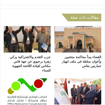
ل
ي
د
…
و
ا
ر
مقالات ذات صلة
ل
ي
ا
ا
س
ل
ت
ر
ف
م
ا
ض
د
ا
ة
ن
م
القضاء يبدأ محاكمة منتخبين
حزب التقدم والاشتراكية يزكي
ي
وأعوان سلطة في ملف انهيار
زهرة برحيوي عن جهة فاس
ن
عمارتين بفاس
مكناس لقيادة اللائحة الجهوية
ل
م
للنساء
ف
ع
ا
ا
ئ
ش
د
ا
ة
ل
ف
ش
ئ
ي
ا