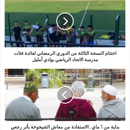
ك
خ
ا
ت
ل
ت
إ
ا
ل
م
ك
ا
ت
ل
ر
ن
و
س
اختتام النسخة الثالثة من الدوري الرمضاني لفائدة فئات
ن
خ
مدرسة الاتحاد الرياضي بوادي أمليل
ي
ة
ا
ب
ل
د
ث
ا
ا
ي
ل
ة
ث
م
ة
ن
م
1
ن
م
ا
ا
بداية من 1 ماي…الاستفادة من معاش الشيخوخة بأثر رجعي