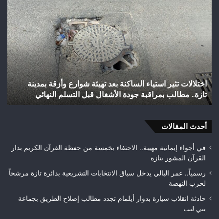
شباب
الس
رأس
عل
أجيري
حر
يحقق
غاب
إنجازاً
“ال
تاريخياً
بإق
بالصعود
تاز
إلى
بعد
شباب رأس أجيري يحقق إنجازاً تاريخياً بالصعود إلى القسم
القسم
احت
الثاني هواة ويتوج بطلاً لعصبة فاس مكناس
ه
الثاني
24
هواة
هكتا
ويتوج
من
بطلاً
أحدث المقالات
الغ
لعصبة
الغ
فاس
في أجواء إيمانية مهيبة.. الاحتفاء بخمسة من حفظة القرآن الكريم بدار
مكناس
القرآن المشور بتازة
رسمياً.. عمر البالي يدخل سباق الانتخابات التشريعية بدائرة تازة مرشحاً
لحزب النهضة
حادثة انقلاب سيارة بدوار أيلمام تجدد مطالب إصلاح الطريق بجماعة
بني لنت