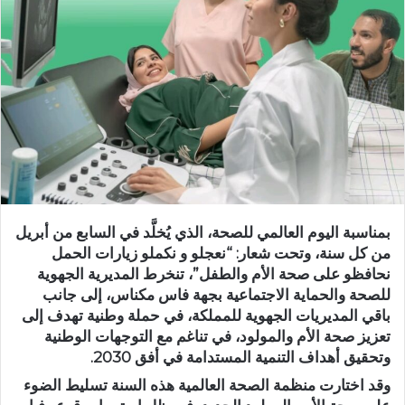
ب
ر
ي
د
ا
إ
ل
ك
ت
ر
بمناسبة اليوم العالمي للصحة، الذي يُخلَّد في السابع من أبريل
و
من كل سنة، وتحت شعار:
“نعجلو و نكملو زيارات الحمل
ن
نحافظو على صحة الأم والطفل”
، تنخرط المديرية الجهوية
ي
للصحة والحماية الاجتماعية بجهة فاس مكناس، إلى جانب
ا
باقي المديريات الجهوية للمملكة، في حملة وطنية تهدف إلى
تعزيز صحة الأم والمولود، في تناغم مع التوجهات الوطنية
وتحقيق أهداف التنمية المستدامة في أفق 2030.
وقد اختارت منظمة الصحة العالمية هذه السنة تسليط الضوء