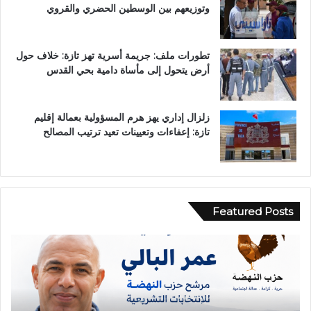
وتوزيعهم بين الوسطين الحضري والقروي
تطورات ملف: جريمة أسرية تهز تازة: خلاف حول
أرض يتحول إلى مأساة دامية بحي القدس
زلزال إداري يهز هرم المسؤولية بعمالة إقليم
تازة: إعفاءات وتعيينات تعيد ترتيب المصالح
Featured Posts
ح
ب
ا
و
د
ح
ث
ل
ة
و