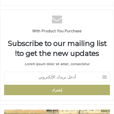
ع
الوي
ب
With Product You Purchase
Subscribe to our mailing list
to get the new updates!
Lorem ipsum dolor sit amet, consectetur.
أ
د
خ
ل
ب
ر
ي
د
ا