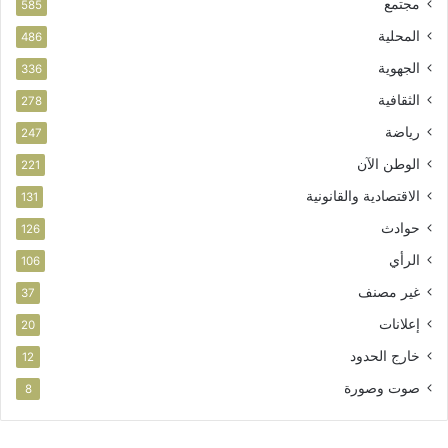
مجتمع
585
المحلية
486
الجهوية
336
الثقافية
278
رياضة
247
الوطن الآن
221
الاقتصادية والقانونية
131
حوادث
126
الرأي
106
غير مصنف
37
إعلانات
20
خارج الحدود
12
صوت وصورة
8