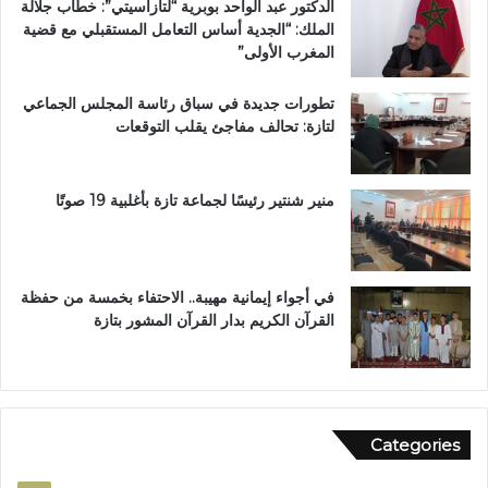
الدكتور عبد الواحد بوبرية “لتازاسيتي”: خطاب جلالة
ج
ت
الملك: “الجدية أساس التعامل المستقبلي مع قضية
م
ا
المغرب الأولى”
ا
ز
ع
ة
تطورات جديدة في سباق رئاسة المجلس الجماعي
ة
لتازة: تحالف مفاجئ يقلب التوقعات
ب
ن
ي
ل
منير شنتير رئيسًا لجماعة تازة بأغلبية 19 صوتًا
ن
ت
في أجواء إيمانية مهيبة.. الاحتفاء بخمسة من حفظة
القرآن الكريم بدار القرآن المشور بتازة
Categories