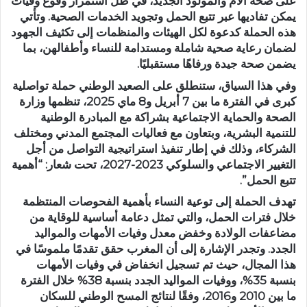
على صحة الأم والمولود الجديد، في ظل استمرار وقوع وفيات
يمكن تفاديها عبر تتبع الحمل وتجويد الخدمات الصحية. وتأتي
هذه الحملة كدعوة لكل الهيئات والمنظمات إلى تكثيف الجهود
لضمان رعاية صحية شاملة ومستدامة للنساء وأطفالهن، بما
يضمن صحة جيدة ورفاهًا مستقبليًا.
وفي هذا السياق، ستنطلق على الصعيد الوطني حملة تواصلية
كبرى في الفترة ما بين
7 أبريل و8 ماي 2025
، تنظمها وزارة
الصحة والحماية الاجتماعية بشراكة مع المبادرة الوطنية
للتنمية البشرية، وبتعاون مع فعاليات المجتمع المدني ومختلف
الشركاء، وذلك في إطار تنفيذ استراتيجية التواصل من أجل
التغيير الاجتماعي والسلوكي 2023-2027، تحت شعار:
“أهمية
تتبع الحمل”
.
تهدف الحملة إلى توعية النساء بأهمية الفحوصات المنتظمة
خلال فترات الحمل، والتي تمثل دعامة أساسية للوقاية من
مضاعفات الولادة وخفض معدل وفيات الأمهات والمواليد
الجدد. وتجدر الإشارة إلى أن المغرب حقق تقدمًا ملموسًا في
هذا المجال، حيث تم تسجيل انخفاض في وفيات الأمهات
بنسبة 35%، ووفيات المواليد الجدد بنسبة 38% خلال الفترة
ما بين 2010 و2016، وفقًا لنتائج المسح الوطني للسكان